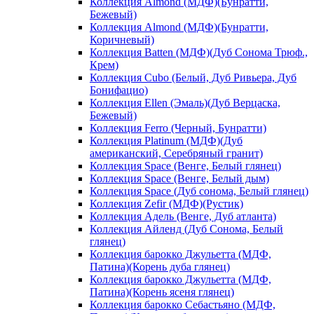
Коллекция Almond (МДФ)(Бунратти,
Бежевый)
Коллекция Almond (МДФ)(Бунратти,
Коричневый)
Коллекция Batten (МДФ)(Дуб Сонома Трюф.,
Крем)
Коллекция Cubo (Белый, Дуб Ривьера, Дуб
Бонифацио)
Коллекция Ellen (Эмаль)(Дуб Верцаска,
Бежевый)
Коллекция Ferro (Черный, Бунратти)
Коллекция Platinum (МДФ)(Дуб
американский, Серебряный гранит)
Коллекция Space (Венге, Белый глянец)
Коллекция Space (Венге, Белый дым)
Коллекция Space (Дуб сонома, Белый глянец)
Коллекция Zefir (МДФ)(Рустик)
Коллекция Адель (Венге, Дуб атланта)
Коллекция Айленд (Дуб Сонома, Белый
глянец)
Коллекция барокко Джульетта (МДФ,
Патина)(Корень дуба глянец)
Коллекция барокко Джульетта (МДФ,
Патина)(Корень ясеня глянец)
Коллекция барокко Себастьяно (МДФ,