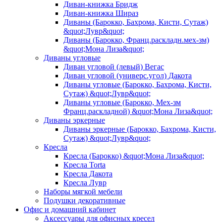
Диван-книжка Бридж
Диван-книжка Шираз
Диваны (Барокко, Бахрома, Кисти, Сутаж)
&quot;Лувр&quot;
Диваны (Барокко, Франц.раскладн.мех-зм)
&quot;Мона Лиза&quot;
Диваны угловые
Диван угловой (левый) Вегас
Диван угловой (универс.угол) Дакота
Диваны угловые (Барокко, Бахрома, Кисти,
Сутаж) &quot;Лувр&quot;
Диваны угловые (Барокко, Мех-зм
Франц.раскладной) &quot;Мона Лиза&quot;
Диваны эркерные
Диваны эркерные (Барокко, Бахрома, Кисти,
Сутаж) &quot;Лувр&quot;
Кресла
Кресла (Барокко) &quot;Мона Лиза&quot;
Кресла Torta
Кресла Дакота
Кресла Лувр
Наборы мягкой мебели
Подушки декоративные
Офис и домашний кабинет
Аксессуары для офисных кресел