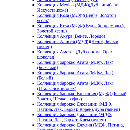
Коллекция Mexico (МДФ)(Дуб линдберг,
Искусств.кожа)
Коллекция Rosa (МДФ)(Венге, Золотой
ясень)
Коллекция Rosa (МДФ)(Вудлайн кремовый,
Золотой ясень)
Коллекция Акура (Венге, Лоредо)
Коллекция Алисия (МДФ)(Венге, Белый
глянец)
Коллекция Амстел (Дуб сонома, Орех
шоколад)
Коллекция барокко Агата (МДФ, Лак)
(Бежевый)
Коллекция барокко Агата (МДФ, Лак)
(Белый)
Коллекция барокко Агата (МДФ, Лак)
(Итальянский орех)
Коллекция барокко Виктория (МДФ) (Белый,
Золото, Шелкография)
Коллекция барокко Джованни (МДФ,
Патина, Лак, Бархат, Корень дуба глянец)
Коллекция барокко Джованни (МДФ,
Патина, Лак, Бархат, Крем глянец)
Коллекция барокко Джулия (МДФ, Патина,