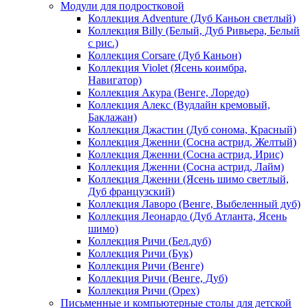
Модули для подростковой
Коллекция Adventure (Дуб Каньон светлый)
Коллекция Billy (Белый, Дуб Ривьера, Белый
с рис.)
Коллекция Corsare (Дуб Каньон)
Коллекция Violet (Ясень коимбра,
Навигатор)
Коллекция Акура (Венге, Лоредо)
Коллекция Алекс (Вудлайн кремовый,
Баклажан)
Коллекция Джастин (Дуб сонома, Красный)
Коллекция Дженни (Cосна астрид, Желтый)
Коллекция Дженни (Cосна астрид, Ирис)
Коллекция Дженни (Cосна астрид, Лайм)
Коллекция Дженни (Ясень шимо светлый,
Дуб французский)
Коллекция Лаворо (Венге, Выбеленный дуб)
Коллекция Леонардо (Дуб Атланта, Ясень
шимо)
Коллекция Ричи (Бел.дуб)
Коллекция Ричи (Бук)
Коллекция Ричи (Венге)
Коллекция Ричи (Венге, Дуб)
Коллекция Ричи (Орех)
Письменные и компьютерные столы для детской