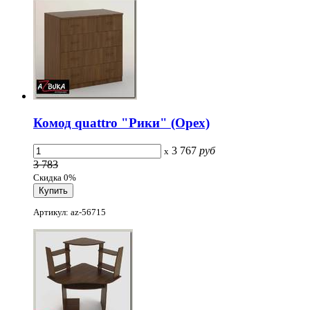
Комод quattro "Рики" (Орех)
3 767
руб
x
3 783
Скидка 0%
Артикул: az-56715