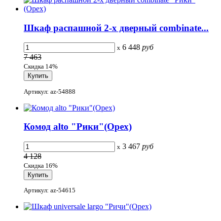
Шкаф распашной 2-х дверный combinate...
6 448
руб
x
7 463
Скидка 14%
Артикул: az-54888
Комод alto "Рики"(Орех)
3 467
руб
x
4 128
Скидка 16%
Артикул: az-54615