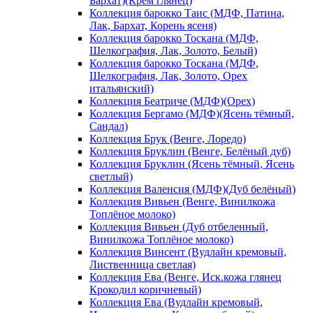
Бархат)(Крем глянец)
Коллекция барокко Таис (МДФ, Патина,
Лак, Бархат, Корень ясеня)
Коллекция барокко Тоскана (МДФ,
Шелкография, Лак, Золото, Белый)
Коллекция барокко Тоскана (МДФ,
Шелкография, Лак, Золото, Орех
итальянский)
Коллекция Беатриче (МДФ)(Орех)
Коллекция Бергамо (МДФ)(Ясень тёмный,
Сандал)
Коллекция Брук (Венге, Лоредо)
Коллекция Бруклин (Венге, Белёный дуб)
Коллекция Бруклин (Ясень тёмный, Ясень
светлый)
Коллекция Валенсия (МДФ)(Дуб белёный)
Коллекция Вивьен (Венге, Винилкожа
Топлёное молоко)
Коллекция Вивьен (Дуб отбеленный,
Винилкожа Топлёное молоко)
Коллекция Винсент (Вудлайн кремовый,
Лиственница светлая)
Коллекция Ева (Венге, Иск.кожа глянец
Крокодил коричневый)
Коллекция Ева (Вудлайн кремовый,