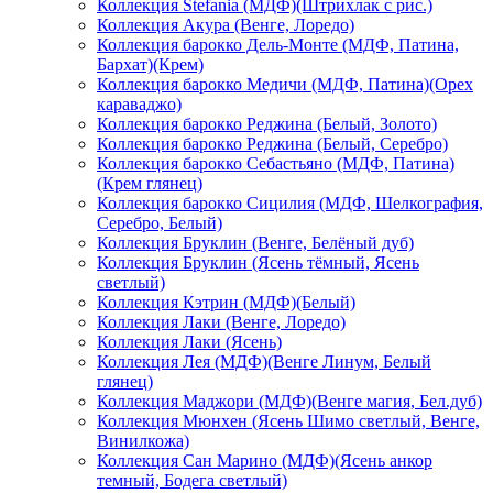
Коллекция Stefania (МДФ)(Штрихлак с рис.)
Коллекция Акура (Венге, Лоредо)
Коллекция барокко Дель-Монте (МДФ, Патина,
Бархат)(Крем)
Коллекция барокко Медичи (МДФ, Патина)(Орех
караваджо)
Коллекция барокко Реджина (Белый, Золото)
Коллекция барокко Реджина (Белый, Серебро)
Коллекция барокко Себастьяно (МДФ, Патина)
(Крем глянец)
Коллекция барокко Сицилия (МДФ, Шелкография,
Серебро, Белый)
Коллекция Бруклин (Венге, Белёный дуб)
Коллекция Бруклин (Ясень тёмный, Ясень
светлый)
Коллекция Кэтрин (МДФ)(Белый)
Коллекция Лаки (Венге, Лоредо)
Коллекция Лаки (Ясень)
Коллекция Лея (МДФ)(Венге Линум, Белый
глянец)
Коллекция Маджори (МДФ)(Венге магия, Бел.дуб)
Коллекция Мюнхен (Ясень Шимо светлый, Венге,
Винилкожа)
Коллекция Сан Марино (МДФ)(Ясень анкор
темный, Бодега светлый)