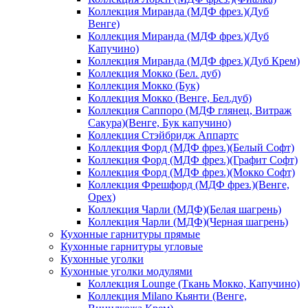
Коллекция Миранда (МДФ фрез.)(Дуб
Венге)
Коллекция Миранда (МДФ фрез.)(Дуб
Капучино)
Коллекция Миранда (МДФ фрез.)(Дуб Крем)
Коллекция Мокко (Бел. дуб)
Коллекция Мокко (Бук)
Коллекция Мокко (Венге, Бел.дуб)
Коллекция Саппоро (МДФ глянец, Витраж
Сакура)(Венге, Бук капучино)
Коллекция Стэйбридж Аппартс
Коллекция Форд (МДФ фрез.)(Белый Софт)
Коллекция Форд (МДФ фрез.)(Графит Софт)
Коллекция Форд (МДФ фрез.)(Мокко Софт)
Коллекция Фрешфорд (МДФ фрез.)(Венге,
Орех)
Коллекция Чарли (МДФ)(Белая шагрень)
Коллекция Чарли (МДФ)(Черная шагрень)
Кухонные гарнитуры прямые
Кухонные гарнитуры угловые
Кухонные уголки
Кухонные уголки модулями
Коллекция Lounge (Ткань Мокко, Капучино)
Коллекция Milano Кьянти (Венге,