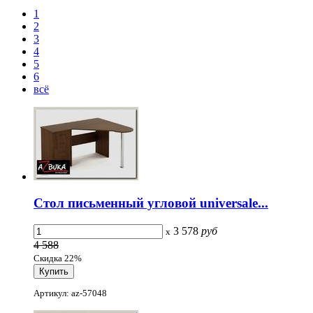
1
2
3
4
5
6
всё
Стол письменный угловой universale...
3 578
руб
x
4 588
Скидка 22%
Артикул: az-57048