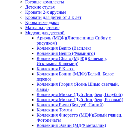
Готовые комплекты
Детские стулья
Кровати 2-х ярусные
Кровати для детей от 3-х лет
Кровати-чердаки
Матрацы детские
Модули для детской
Ариэль (МДФ)(Лиственница Сибиу с
рисунком)
Коллекция Benito (Василёк)
Коллекция Benito (Фламинго)
Коллекция Chiaro (МДФ)(Кашемир,
Иск.замша Кашемир)
Коллекция P Кьюза
Коллекция Бонни (МДФ)(Белый, Белое
дерево)
Коллекция Глория (Ясень Шимо светлый,
Лайм)
Коллекция Микки (Дуб Линдберг, Голубой)
Коллекция Микки (Дуб Линдберг, Розовый)
Коллекция Ричи (Бел.дуб, Синий)
Коллекция Томми
Коллекция Фиоретто (МДФ)(Белый глянец,
Фотопечать)
Коллекция Элвин (МДФ металлик)