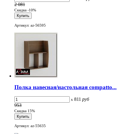
2 081
Скидка -10%
Артикул: az-56595
Полка навесная/настольная compatto...
811
руб
x
953
Скидка 15%
Артикул: az-55635