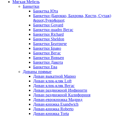
Мягкая Мебель
Банкетки
Банкетка Юта
Банкетки (Барокко, Бахрома, Кисти, Сутаж)
&quot;Лувр&quot;
Банкетки Govard
Банкетки quadro Вегас
Банкетки Richard
Банкетки Sheldon
Банкетки Беатриче
Банкетки Браво
Банкетки Вегас
Банкетки Вивьен
Банкетки Дакота
Банкетки Ева
Диваны прямые
Диван выкатной Марио
Диван клик-кляк Loft
Диван клик-кляк Вегас
Диван раздвижной Инфинити
Диван раздвижной Калифорния
Диван-еврокнижка Мадрид
Диван-книжка Esandwich
Диван-книжка Roberto
Диван-книжка Torta