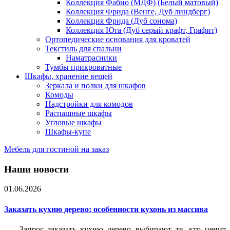
Коллекция Фабио (МДФ) (Белый матовый)
Коллекция Фрида (Венге, Дуб линдберг)
Коллекция Фрида (Дуб сонома)
Коллекция Юта (Дуб серый крафт, Графит)
Ортопедические основания для кроватей
Текстиль для спальни
Наматрасники
Тумбы прикроватные
Шкафы, хранение вещей
Зеркала и полки для шкафов
Комоды
Надстройки для комодов
Распашные шкафы
Угловые шкафы
Шкафы-купе
Мебель для гостиной на заказ
Наши новости
01.06.2026
Заказать кухню дерево: особенности кухонь из массива
Запрос заказать кухню дерево выбирают те, кто ценит