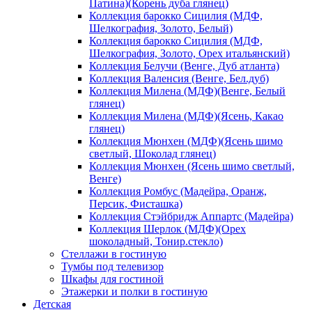
Патина)(Корень дуба глянец)
Коллекция барокко Сицилия (МДФ,
Шелкография, Золото, Белый)
Коллекция барокко Сицилия (МДФ,
Шелкография, Золото, Орех итальянский)
Коллекция Белучи (Венге, Дуб атланта)
Коллекция Валенсия (Венге, Бел.дуб)
Коллекция Милена (МДФ)(Венге, Белый
глянец)
Коллекция Милена (МДФ)(Ясень, Какао
глянец)
Коллекция Мюнхен (МДФ)(Ясень шимо
светлый, Шоколад глянец)
Коллекция Мюнхен (Ясень шимо светлый,
Венге)
Коллекция Ромбус (Мадейра, Оранж,
Персик, Фисташка)
Коллекция Стэйбридж Аппартс (Мадейра)
Коллекция Шерлок (МДФ)(Орех
шоколадный, Тонир.стекло)
Стеллажи в гостиную
Тумбы под телевизор
Шкафы для гостиной
Этажерки и полки в гостиную
Детская