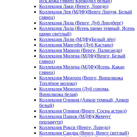
Иск.кожа глянец Крокодил белый)
Коллекция Лаки (Венге, Лоредо)
Коллекция Лея (МДФ)(Венге Линум, Белый
глянец)
Коллекция Лила (Венге, Дуб Линдберг)
Коллекция Лила (Ясень шимо темный, Ясень
шимо светлый)
Коллекция Лили (МДФ)(Белый лён)
Коллекция Мангейм (Дуб Кастано)
Коллекция Марион (Венге, Палисандр)
Коллекция Милена (МДФ)(Венге, Белый
глянец)
Коллекция Милена (МДФ)(Ясень, Какао
глянец)
Коллекция Мюнхен (Венге, Винилкожа
Топлёное молоко)
Коллекция Мюнхен (Дуб сонома,
Винилкожа белая)
Коллекция Оливия (Анкор темный, Анкор
белый)
Коллекция Оливия (Венге, Сосна астрид)
Коллекция Париж (МДФ)(Жемчуг
перламутр)
Коллекция Рокси (Венге, Лоредо)
Коллекция Сандра (Венге, Венге светлый)