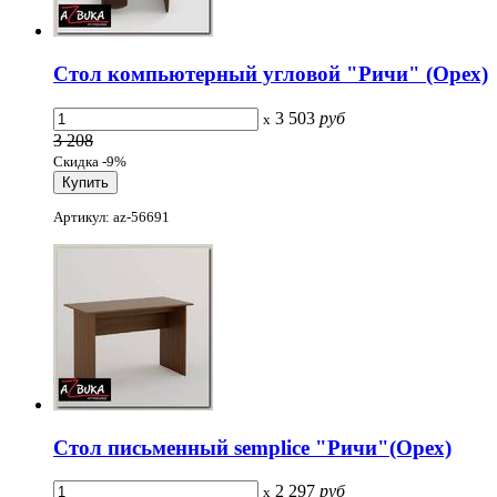
Стол компьютерный угловой "Ричи" (Орех)
3 503
руб
x
3 208
Скидка -9%
Артикул: az-56691
Стол письменный semplice "Ричи"(Орех)
2 297
руб
x