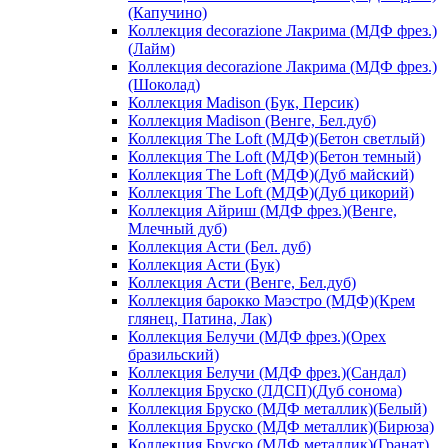
(Капучино)
Коллекция decorazione Лакрима (МДФ фрез.)
(Лайм)
Коллекция decorazione Лакрима (МДФ фрез.)
(Шоколад)
Коллекция Madison (Бук, Персик)
Коллекция Madison (Венге, Бел.дуб)
Коллекция The Loft (МДФ)(Бетон светлый)
Коллекция The Loft (МДФ)(Бетон темный)
Коллекция The Loft (МДФ)(Дуб майский)
Коллекция The Loft (МДФ)(Дуб цикорий)
Коллекция Айриш (МДФ фрез.)(Венге,
Млечный дуб)
Коллекция Асти (Бел. дуб)
Коллекция Асти (Бук)
Коллекция Асти (Венге, Бел.дуб)
Коллекция барокко Маэстро (МДФ)(Крем
глянец, Патина, Лак)
Коллекция Белучи (МДФ фрез.)(Орех
бразильский)
Коллекция Белучи (МДФ фрез.)(Сандал)
Коллекция Бруско (ЛДСП)(Дуб сонома)
Коллекция Бруско (МДФ металлик)(Белый)
Коллекция Бруско (МДФ металлик)(Бирюза)
Коллекция Бруско (МДФ металлик)(Гранат)