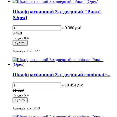
Шкаф распашной 3-х дверный "Рики"
(Орех)
9 380
руб
x
9 418
Скидка 0%
Артикул: az-55227
Шкаф распашной 3-х дверный combinate...
10 454
руб
x
11 028
Скидка 5%
Артикул: az-55053