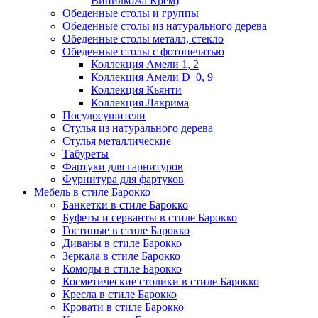
Винилкожа Крем)
Обеденные столы и группы
Обеденные столы из натурального дерева
Обеденные столы металл, стекло
Обеденные столы с фотопечатью
Коллекция Амели 1, 2
Коллекция Амели D_0, 9
Коллекция Кьянти
Коллекция Лакрима
Посудосушители
Стулья из натурального дерева
Стулья металлические
Табуреты
Фартуки для гарнитуров
Фурнитура для фартуков
Мебель в стиле Барокко
Банкетки в стиле Барокко
Буфеты и серванты в стиле Барокко
Гостиные в стиле Барокко
Диваны в стиле Барокко
Зеркала в стиле Барокко
Комоды в стиле Барокко
Косметические столики в стиле Барокко
Кресла в стиле Барокко
Кровати в стиле Барокко