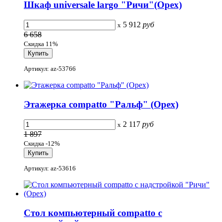
Шкаф universale largo "Ричи"(Орех)
5 912
руб
x
6 658
Скидка 11%
Артикул: az-53766
Этажерка compatto "Ральф" (Орех)
2 117
руб
x
1 897
Скидка -12%
Артикул: az-53616
Стол компьютерный compatto с