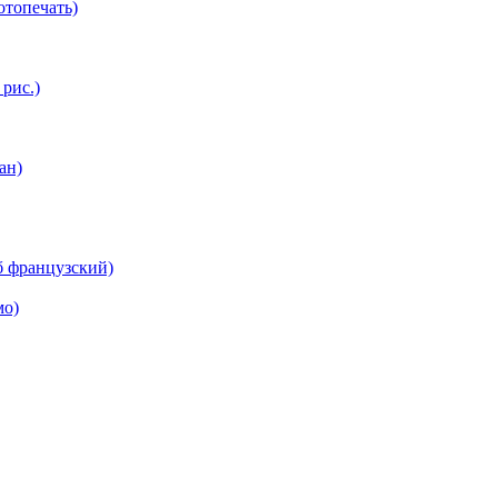
топечать)
 рис.)
ан)
б французский)
мо)