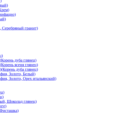
)
вый)
Крем)
онифацио)
вый)
, Серебряный гранит)
ц)
Корень дуба глянец)
Корень ясеня глянец)
(Корень дуба глянец)
ия, Золото, Белый)
ия, Золото, Орех итальянский)
ец)
ц)
й, Шоколад глянец)
нге)
 Фисташка)