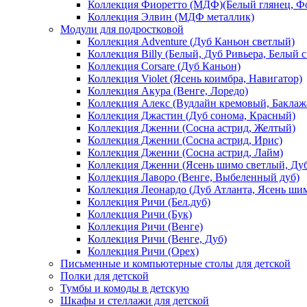
Коллекция Фиоретто (МДФ)(Белый глянец, Фо
Коллекция Элвин (МДФ металлик)
Модули для подростковой
Коллекция Adventure (Дуб Каньон светлый)
Коллекция Billy (Белый, Дуб Ривьера, Белый с
Коллекция Corsare (Дуб Каньон)
Коллекция Violet (Ясень коимбра, Навигатор)
Коллекция Акура (Венге, Лоредо)
Коллекция Алекс (Вудлайн кремовый, Баклаж
Коллекция Джастин (Дуб сонома, Красный)
Коллекция Дженни (Cосна астрид, Желтый)
Коллекция Дженни (Cосна астрид, Ирис)
Коллекция Дженни (Cосна астрид, Лайм)
Коллекция Дженни (Ясень шимо светлый, Ду
Коллекция Лаворо (Венге, Выбеленный дуб)
Коллекция Леонардо (Дуб Атланта, Ясень ши
Коллекция Ричи (Бел.дуб)
Коллекция Ричи (Бук)
Коллекция Ричи (Венге)
Коллекция Ричи (Венге, Дуб)
Коллекция Ричи (Орех)
Письменные и компьютерные столы для детской
Полки для детской
Тумбы и комоды в детскую
Шкафы и стеллажи для детской