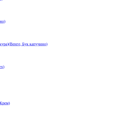
но)
ура)(Венге, Бук капучино)
ех)
 Крем)