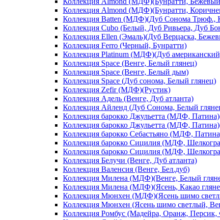
Коллекция Almond (МДФ)(Бунратти, Бежевый
Коллекция Almond (МДФ)(Бунратти, Коричне
Коллекция Batten (МДФ)(Дуб Сонома Трюф., 
Коллекция Cubo (Белый, Дуб Ривьера, Дуб Б
Коллекция Ellen (Эмаль)(Дуб Верцаска, Беже
Коллекция Ferro (Черный, Бунратти)
Коллекция Platinum (МДФ)(Дуб американский
Коллекция Space (Венге, Белый глянец)
Коллекция Space (Венге, Белый дым)
Коллекция Space (Дуб сонома, Белый глянец)
Коллекция Zefir (МДФ)(Рустик)
Коллекция Адель (Венге, Дуб атланта)
Коллекция Айленд (Дуб Сонома, Белый гляне
Коллекция барокко Джульетта (МДФ, Патина)(
Коллекция барокко Джульетта (МДФ, Патина)(
Коллекция барокко Себастьяно (МДФ, Патина)
Коллекция барокко Сицилия (МДФ, Шелкограф
Коллекция барокко Сицилия (МДФ, Шелкограф
Коллекция Белучи (Венге, Дуб атланта)
Коллекция Валенсия (Венге, Бел.дуб)
Коллекция Милена (МДФ)(Венге, Белый глян
Коллекция Милена (МДФ)(Ясень, Какао гляне
Коллекция Мюнхен (МДФ)(Ясень шимо светлы
Коллекция Мюнхен (Ясень шимо светлый, Ве
Коллекция Ромбус (Мадейра, Оранж, Персик,