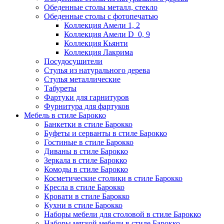
Обеденные столы металл, стекло
Обеденные столы с фотопечатью
Коллекция Амели 1, 2
Коллекция Амели D_0, 9
Коллекция Кьянти
Коллекция Лакрима
Посудосушители
Стулья из натурального дерева
Стулья металлические
Табуреты
Фартуки для гарнитуров
Фурнитура для фартуков
Мебель в стиле Барокко
Банкетки в стиле Барокко
Буфеты и серванты в стиле Барокко
Гостиные в стиле Барокко
Диваны в стиле Барокко
Зеркала в стиле Барокко
Комоды в стиле Барокко
Косметические столики в стиле Барокко
Кресла в стиле Барокко
Кровати в стиле Барокко
Кухни в стиле Барокко
Наборы мебели для столовой в стиле Барокко
Наборы мягкой мебели в стиле Барокко