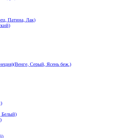
ец, Патина, Лак)
ский)
еция)(Венге, Серый, Ясень беж.)
)
 Белый)
)
й)