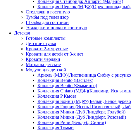
Коллекция Стэйбридж Аппартс (Мадейра)
Коллекция Шерлок (МДФ)(Орех шоколадный, 
Стеллажи в гостиную
Тумбы под телевизор
Шкафы для гостиной
Этажерки и полки в гостиную
Детская
Готовые комплекты
Детские стулья
Кровати 2-х ярусные
Кровати для детей от 3-х лет
Кровати-чердаки
Матрацы детские
Модули для детской
Ариэль (МДФ)(Лиственница Сибиу с рисунко
Коллекция Benito (Василёк)
Коллекция Benito (Фламинго)
Коллекция Chiaro (МДФ)(Кашемир, Иск.замш
Коллекция P Кьюза
Коллекция Бонни (МДФ)(Белый, Белое дерево
Коллекция Глория (Ясень Шимо светлый, Лай
Коллекция Микки (Дуб Линдберг, Голубой)
Коллекция Микки (Дуб Линдберг, Розовый)
Коллекция Ричи (Бел.дуб, Синий)
Коллекция Томми