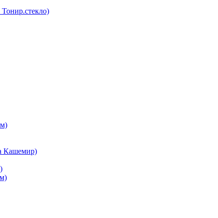
Тонир.стекло)
м)
а Кашемир)
)
м)