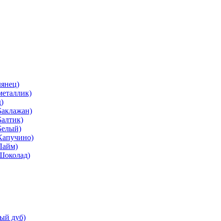
лянец)
металлик)
)
Баклажан)
Балтик)
Белый)
Капучино)
Лайм)
(Шоколад)
ый дуб)