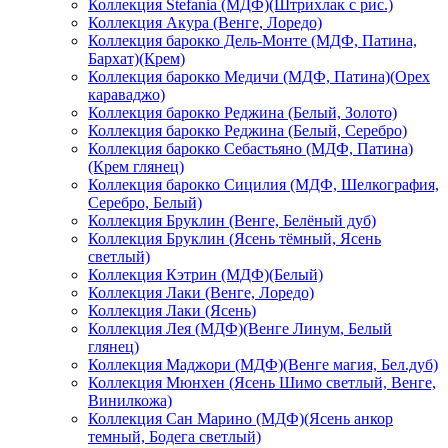
Коллекция Stefania (МДФ)(Штрихлак с рис.)
Коллекция Акура (Венге, Лоредо)
Коллекция барокко Дель-Монте (МДФ, Патина,
Бархат)(Крем)
Коллекция барокко Медичи (МДФ, Патина)(Орех
караваджо)
Коллекция барокко Реджина (Белый, Золото)
Коллекция барокко Реджина (Белый, Серебро)
Коллекция барокко Себастьяно (МДФ, Патина)
(Крем глянец)
Коллекция барокко Сицилия (МДФ, Шелкография,
Серебро, Белый)
Коллекция Бруклин (Венге, Белёный дуб)
Коллекция Бруклин (Ясень тёмный, Ясень
светлый)
Коллекция Кэтрин (МДФ)(Белый)
Коллекция Лаки (Венге, Лоредо)
Коллекция Лаки (Ясень)
Коллекция Лея (МДФ)(Венге Линум, Белый
глянец)
Коллекция Маджори (МДФ)(Венге магия, Бел.дуб)
Коллекция Мюнхен (Ясень Шимо светлый, Венге,
Винилкожа)
Коллекция Сан Марино (МДФ)(Ясень анкор
темный, Бодега светлый)