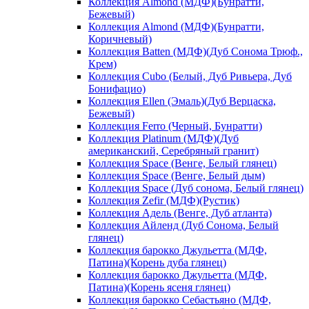
Коллекция Almond (МДФ)(Бунратти,
Бежевый)
Коллекция Almond (МДФ)(Бунратти,
Коричневый)
Коллекция Batten (МДФ)(Дуб Сонома Трюф.,
Крем)
Коллекция Cubo (Белый, Дуб Ривьера, Дуб
Бонифацио)
Коллекция Ellen (Эмаль)(Дуб Верцаска,
Бежевый)
Коллекция Ferro (Черный, Бунратти)
Коллекция Platinum (МДФ)(Дуб
американский, Серебряный гранит)
Коллекция Space (Венге, Белый глянец)
Коллекция Space (Венге, Белый дым)
Коллекция Space (Дуб сонома, Белый глянец)
Коллекция Zefir (МДФ)(Рустик)
Коллекция Адель (Венге, Дуб атланта)
Коллекция Айленд (Дуб Сонома, Белый
глянец)
Коллекция барокко Джульетта (МДФ,
Патина)(Корень дуба глянец)
Коллекция барокко Джульетта (МДФ,
Патина)(Корень ясеня глянец)
Коллекция барокко Себастьяно (МДФ,