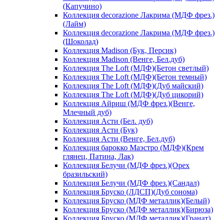
(Капучино)
Коллекция decorazione Лакрима (МДФ фрез.)
(Лайм)
Коллекция decorazione Лакрима (МДФ фрез.)
(Шоколад)
Коллекция Madison (Бук, Персик)
Коллекция Madison (Венге, Бел.дуб)
Коллекция The Loft (МДФ)(Бетон светлый)
Коллекция The Loft (МДФ)(Бетон темный)
Коллекция The Loft (МДФ)(Дуб майский)
Коллекция The Loft (МДФ)(Дуб цикорий)
Коллекция Айриш (МДФ фрез.)(Венге,
Млечный дуб)
Коллекция Асти (Бел. дуб)
Коллекция Асти (Бук)
Коллекция Асти (Венге, Бел.дуб)
Коллекция барокко Маэстро (МДФ)(Крем
глянец, Патина, Лак)
Коллекция Белучи (МДФ фрез.)(Орех
бразильский)
Коллекция Белучи (МДФ фрез.)(Сандал)
Коллекция Бруско (ЛДСП)(Дуб сонома)
Коллекция Бруско (МДФ металлик)(Белый)
Коллекция Бруско (МДФ металлик)(Бирюза)
Коллекция Бруско (МДФ металлик)(Гранат)