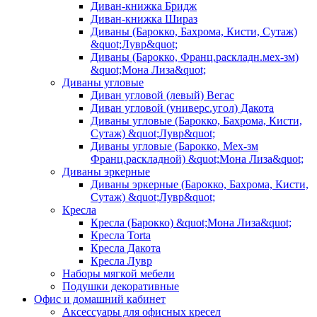
Диван-книжка Бридж
Диван-книжка Шираз
Диваны (Барокко, Бахрома, Кисти, Сутаж)
&quot;Лувр&quot;
Диваны (Барокко, Франц.раскладн.мех-зм)
&quot;Мона Лиза&quot;
Диваны угловые
Диван угловой (левый) Вегас
Диван угловой (универс.угол) Дакота
Диваны угловые (Барокко, Бахрома, Кисти,
Сутаж) &quot;Лувр&quot;
Диваны угловые (Барокко, Мех-зм
Франц.раскладной) &quot;Мона Лиза&quot;
Диваны эркерные
Диваны эркерные (Барокко, Бахрома, Кисти,
Сутаж) &quot;Лувр&quot;
Кресла
Кресла (Барокко) &quot;Мона Лиза&quot;
Кресла Torta
Кресла Дакота
Кресла Лувр
Наборы мягкой мебели
Подушки декоративные
Офис и домашний кабинет
Аксессуары для офисных кресел