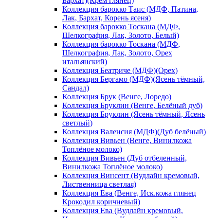
Бархат)(Крем глянец)
Коллекция барокко Таис (МДФ, Патина,
Лак, Бархат, Корень ясеня)
Коллекция барокко Тоскана (МДФ,
Шелкография, Лак, Золото, Белый)
Коллекция барокко Тоскана (МДФ,
Шелкография, Лак, Золото, Орех
итальянский)
Коллекция Беатриче (МДФ)(Орех)
Коллекция Бергамо (МДФ)(Ясень тёмный,
Сандал)
Коллекция Брук (Венге, Лоредо)
Коллекция Бруклин (Венге, Белёный дуб)
Коллекция Бруклин (Ясень тёмный, Ясень
светлый)
Коллекция Валенсия (МДФ)(Дуб белёный)
Коллекция Вивьен (Венге, Винилкожа
Топлёное молоко)
Коллекция Вивьен (Дуб отбеленный,
Винилкожа Топлёное молоко)
Коллекция Винсент (Вудлайн кремовый,
Лиственница светлая)
Коллекция Ева (Венге, Иск.кожа глянец
Крокодил коричневый)
Коллекция Ева (Вудлайн кремовый,