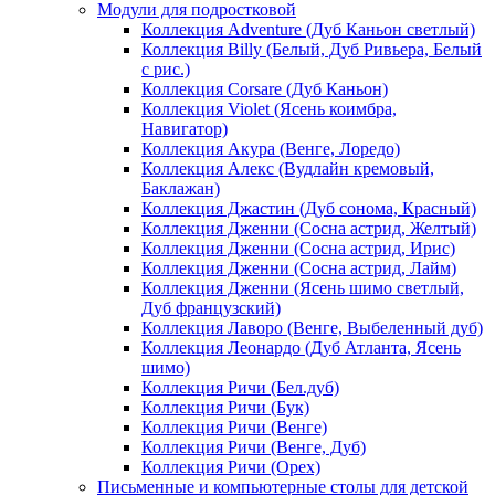
Модули для подростковой
Коллекция Adventure (Дуб Каньон светлый)
Коллекция Billy (Белый, Дуб Ривьера, Белый
с рис.)
Коллекция Corsare (Дуб Каньон)
Коллекция Violet (Ясень коимбра,
Навигатор)
Коллекция Акура (Венге, Лоредо)
Коллекция Алекс (Вудлайн кремовый,
Баклажан)
Коллекция Джастин (Дуб сонома, Красный)
Коллекция Дженни (Cосна астрид, Желтый)
Коллекция Дженни (Cосна астрид, Ирис)
Коллекция Дженни (Cосна астрид, Лайм)
Коллекция Дженни (Ясень шимо светлый,
Дуб французский)
Коллекция Лаворо (Венге, Выбеленный дуб)
Коллекция Леонардо (Дуб Атланта, Ясень
шимо)
Коллекция Ричи (Бел.дуб)
Коллекция Ричи (Бук)
Коллекция Ричи (Венге)
Коллекция Ричи (Венге, Дуб)
Коллекция Ричи (Орех)
Письменные и компьютерные столы для детской