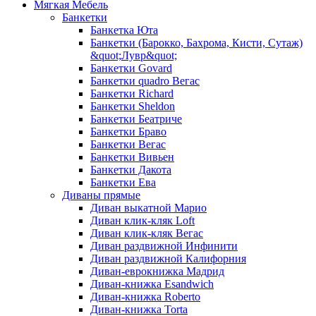
Мягкая Мебель
Банкетки
Банкетка Юта
Банкетки (Барокко, Бахрома, Кисти, Сутаж)
&quot;Лувр&quot;
Банкетки Govard
Банкетки quadro Вегас
Банкетки Richard
Банкетки Sheldon
Банкетки Беатриче
Банкетки Браво
Банкетки Вегас
Банкетки Вивьен
Банкетки Дакота
Банкетки Ева
Диваны прямые
Диван выкатной Марио
Диван клик-кляк Loft
Диван клик-кляк Вегас
Диван раздвижной Инфинити
Диван раздвижной Калифорния
Диван-еврокнижка Мадрид
Диван-книжка Esandwich
Диван-книжка Roberto
Диван-книжка Torta