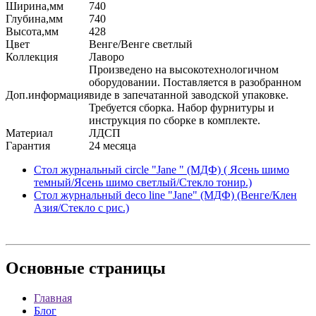
Ширина,мм
740
Глубина,мм
740
Высота,мм
428
Цвет
Венге/Венге светлый
Коллекция
Лаворо
Произведено на высокотехнологичном
оборудовании. Поставляется в разобранном
Доп.информация
виде в запечатанной заводской упаковке.
Требуется сборка. Набор фурнитуры и
инструкция по сборке в комплекте.
Материал
ЛДСП
Гарантия
24 месяца
Стол журнальный circle "Jane " (МДФ) ( Ясень шимо
темный/Ясень шимо светлый/Стекло тонир.)
Стол журнальный deco line "Jane" (МДФ) (Венге/Клен
Азия/Стекло с рис.)
Основные
страницы
Главная
Блог