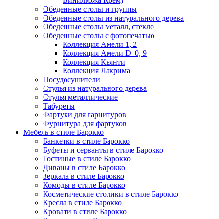
Винилкожа Крем)
Обеденные столы и группы
Обеденные столы из натурального дерева
Обеденные столы металл, стекло
Обеденные столы с фотопечатью
Коллекция Амели 1, 2
Коллекция Амели D_0, 9
Коллекция Кьянти
Коллекция Лакрима
Посудосушители
Стулья из натурального дерева
Стулья металлические
Табуреты
Фартуки для гарнитуров
Фурнитура для фартуков
Мебель в стиле Барокко
Банкетки в стиле Барокко
Буфеты и серванты в стиле Барокко
Гостиные в стиле Барокко
Диваны в стиле Барокко
Зеркала в стиле Барокко
Комоды в стиле Барокко
Косметические столики в стиле Барокко
Кресла в стиле Барокко
Кровати в стиле Барокко