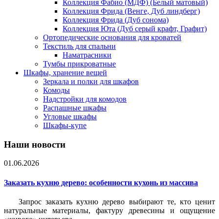
Коллекция Фабио (МДФ) (Белый матовый)
Коллекция Фрида (Венге, Дуб линдберг)
Коллекция Фрида (Дуб сонома)
Коллекция Юта (Дуб серый крафт, Графит)
Ортопедические основания для кроватей
Текстиль для спальни
Наматрасники
Тумбы прикроватные
Шкафы, хранение вещей
Зеркала и полки для шкафов
Комоды
Надстройки для комодов
Распашные шкафы
Угловые шкафы
Шкафы-купе
Наши новости
01.06.2026
Заказать кухню дерево: особенности кухонь из массива
Запрос заказать кухню дерево выбирают те, кто ценит
натуральные материалы, фактуру древесины и ощущение