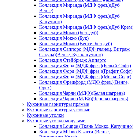
Коллекция Миранда (МДФ фрез.)(Дуб
Венге)
Коллекция Миранда (МДФ фрез.)(Дуб
Капучино)
Коллекция Миранда (МДФ фрез.)(Дуб Крем)
Коллекция Мокко (Бел. дуб)
Коллекция Мокко (Бук)
Коллекция Мокко (Венге, Бел.дуб)
Коллекция Саппоро (МДФ глянец, Витраж
Сакура)(Венге, Бук капучино)
Коллекция Стэйбридж Аппартс
Коллекция Форд (МДФ фрез.)(Белый Софт)
Коллекция Форд (МДФ фрез.)(Графит Софт)
Коллекция Форд (МДФ фрез.)(Мокко Софт)
Коллекция Фрешфорд (МДФ фрез.)(Венге,
Орех)
Коллекция Чарли (МДФ)(Белая шагрень)
Коллекция Чарли (МДФ)(Черная шагрень)
Кухонные гарнитуры прямые
Кухонные гарнитуры угловые
Кухонные уголки
Кухонные уголки модулями
Коллекция Lounge (Ткань Мокко, Капучино)
Коллекция Milano Кьянти (Венге,