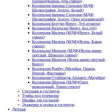
Патина)(Корень дуба глянец)
Коллекция барокко Сицилия (МДФ,
Шелкография, Золото, Белый)
Коллекция барокко Сицилия (МДФ,
Шелкография, Золото, Орех итальянский)
Коллекция Белучи (Венге, Дуб атланта)
Коллекция Валенсия (Венге, Бел.дуб)
Коллекция Милена (МДФ)(Венге, Белый
глянец)
Коллекция Милена (МДФ)(Ясень, Какао
глянец)
Коллекция Мюнхен (МДФ)(Ясень шимо
светлый, Шоколад глянец)
Коллекция Мюнхен (Ясень шимо светлый,
Венге)
Коллекция Ромбус (Мадейра, Оранж,
Персик, Фисташка)
Коллекция Стэйбридж Аппартс (Мадейра)
Коллекция Шерлок (МДФ)(Орех
шоколадный, Тонир.стекло)
Стеллажи в гостиную
Тумбы под телевизор
Шкафы для гостиной
Этажерки и полки в гостиную
Детская