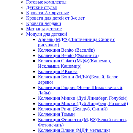
Готовые комплекты
Детские стулья
Кровати 2-х ярусные
Кровати для детей от 3-х лет
Кровати-чердаки
Матрацы детские
Модули для детской
Ариэль (МДФ)(Лиственница Сибиу с
рисунком)
Коллекция Benito (Василёк)
Коллекция Benito (Фламинго)
Коллекция Chiaro (МДФ)(Кашемир,
Иск.замша Кашемир)
Коллекция P Кьюза
Коллекция Бонни (МДФ)(Белый, Белое
дерево)
Коллекция Глория (Ясень Шимо светлый,
Лайм)
Коллекция Микки (Дуб Линдберг, Голубой)
Коллекция Микки (Дуб Линдберг, Розовый)
Коллекция Ричи (Бел.дуб, Синий)
Коллекция Томми
Коллекция Фиоретто (МДФ)(Белый глянец,
Фотопечать)
Коллекция Элвин (МДФ металлик)