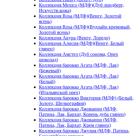
Коллекция Mexico (МДФ)(Дуб линдберг,
Искусств.кожа)
Коллекция Rosa (МДФ)(Венге, Золотой
ясень)
Коллекция Rosa (МДФ)(Вудлайн кремовый,
Золотой ясень)
Коллекция Акура (Венге, Лоредо)
Коллекция Алисия (МДФ)(Венге, Белый
глянец)
Коллекция Амстел (Дуб сонома, Орех
шоколад)
Коллекция барокко Агата (МДФ, Лак)
(Бежевый)
Коллекция барокко Агата (МДФ, Лак)
(Белый)
Коллекция барокко Агата (МДФ, Лак)
(Итальянский орех)
Коллекция барокко Виктория (МДФ) (Белый,
Золото, Шелкография)
Коллекция барокко Джованни (МДФ,
Патина, Лак, Бархат, Корень дуба глянец)
Коллекция барокко Джованни (МДФ,
Патина, Лак, Бархат, Крем глянец)
Коллекция барокко Джулия (МДФ, Патина,