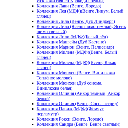
Иск.кожа глянец Крокодил белый)
Коллекция Лаки (Венге, Лоредо)
Коллекция Лея (МДФ)(Венге Линум, Белый
глянец)
Коллекция Лила (Венге, Дуб Линдберг)
Коллекция Лила (Ясень шимо темный, Ясень
шимо светлый)
Коллекция Лили (МДФ)(Белый лён)
Коллекция Мангейм (Дуб Кастано)
Коллекция Марион (Венге, Палисандр)
Коллекция Милена (МДФ)(Венге, Белый
глянец)
Коллекция Милена (МДФ)(Ясень, Какао
глянец)
Коллекция Мюнхен (Венге, Винилкожа
Топлёное молоко)
Коллекция Мюнхен (Дуб сонома,
Винилкожа белая)
Коллекция Оливия (Анкор темный, Анкор
белый)
Коллекция Оливия (Венге, Сосна астрид)
Коллекция Париж (МДФ)(Жемчуг
перламутр)
Коллекция Рокси (Венге, Лоредо)
Коллекция Сандра (Венге, Венге светлый)