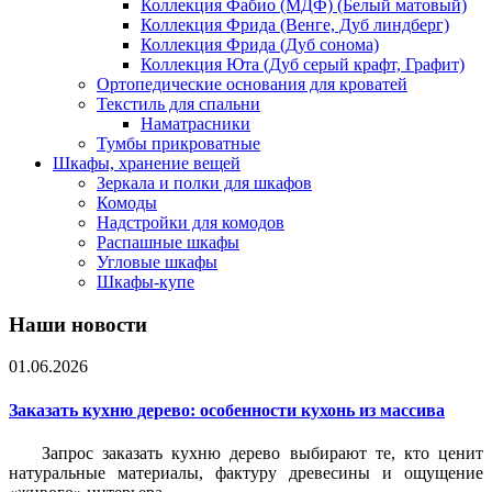
Коллекция Фабио (МДФ) (Белый матовый)
Коллекция Фрида (Венге, Дуб линдберг)
Коллекция Фрида (Дуб сонома)
Коллекция Юта (Дуб серый крафт, Графит)
Ортопедические основания для кроватей
Текстиль для спальни
Наматрасники
Тумбы прикроватные
Шкафы, хранение вещей
Зеркала и полки для шкафов
Комоды
Надстройки для комодов
Распашные шкафы
Угловые шкафы
Шкафы-купе
Наши новости
01.06.2026
Заказать кухню дерево: особенности кухонь из массива
Запрос заказать кухню дерево выбирают те, кто ценит
натуральные материалы, фактуру древесины и ощущение