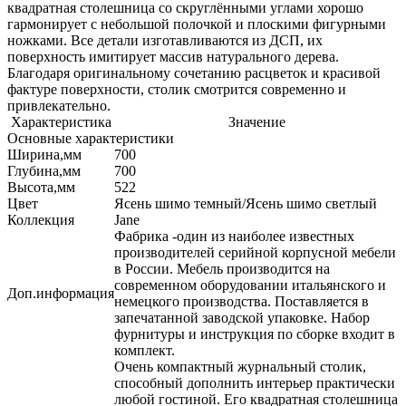
квадратная столешница со скруглёнными углами хорошо
гармонирует с небольшой полочкой и плоскими фигурными
ножками. Все детали изготавливаются из ДСП, их
поверхность имитирует массив натурального дерева.
Благодаря оригинальному сочетанию расцветок и красивой
фактуре поверхности, столик смотрится современно и
привлекательно.
Характеристика
Значение
Основные характеристики
Ширина,мм
700
Глубина,мм
700
Высота,мм
522
Цвет
Ясень шимо темный/Ясень шимо светлый
Коллекция
Jane
Фабрика -один из наиболее известных
производителей серийной корпусной мебели
в России. Мебель производится на
современном оборудовании итальянского и
Доп.информация
немецкого производства. Поставляется в
запечатанной заводской упаковке. Набор
фурнитуры и инструкция по сборке входит в
комплект.
Очень компактный журнальный столик,
способный дополнить интерьер практически
любой гостиной. Его квадратная столешница