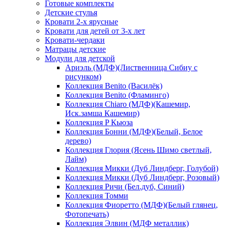
Готовые комплекты
Детские стулья
Кровати 2-х ярусные
Кровати для детей от 3-х лет
Кровати-чердаки
Матрацы детские
Модули для детской
Ариэль (МДФ)(Лиственница Сибиу с
рисунком)
Коллекция Benito (Василёк)
Коллекция Benito (Фламинго)
Коллекция Chiaro (МДФ)(Кашемир,
Иск.замша Кашемир)
Коллекция P Кьюза
Коллекция Бонни (МДФ)(Белый, Белое
дерево)
Коллекция Глория (Ясень Шимо светлый,
Лайм)
Коллекция Микки (Дуб Линдберг, Голубой)
Коллекция Микки (Дуб Линдберг, Розовый)
Коллекция Ричи (Бел.дуб, Синий)
Коллекция Томми
Коллекция Фиоретто (МДФ)(Белый глянец,
Фотопечать)
Коллекция Элвин (МДФ металлик)