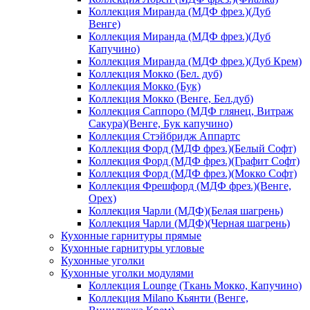
Коллекция Миранда (МДФ фрез.)(Дуб
Венге)
Коллекция Миранда (МДФ фрез.)(Дуб
Капучино)
Коллекция Миранда (МДФ фрез.)(Дуб Крем)
Коллекция Мокко (Бел. дуб)
Коллекция Мокко (Бук)
Коллекция Мокко (Венге, Бел.дуб)
Коллекция Саппоро (МДФ глянец, Витраж
Сакура)(Венге, Бук капучино)
Коллекция Стэйбридж Аппартс
Коллекция Форд (МДФ фрез.)(Белый Софт)
Коллекция Форд (МДФ фрез.)(Графит Софт)
Коллекция Форд (МДФ фрез.)(Мокко Софт)
Коллекция Фрешфорд (МДФ фрез.)(Венге,
Орех)
Коллекция Чарли (МДФ)(Белая шагрень)
Коллекция Чарли (МДФ)(Черная шагрень)
Кухонные гарнитуры прямые
Кухонные гарнитуры угловые
Кухонные уголки
Кухонные уголки модулями
Коллекция Lounge (Ткань Мокко, Капучино)
Коллекция Milano Кьянти (Венге,