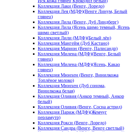
Иск.кожа глянец Крокодил белый)
Коллекция Лаки (Венге, Лоредо)
Коллекция Лея (МДФ)(Венге Линум, Белый
глянец)
Коллекция Лила (Венге, Дуб Линдберг)
Коллекция Лила (Ясень шимо темный, Ясень
шимо светлый)
Коллекция Лили (МДФ)(Белый лён)
Коллекция Мангейм (Дуб Кастано)
Коллекция Марион (Венге, Палисандр)
Коллекция Милена (МДФ)(Венге, Белый
глянец)
Коллекция Милена (МДФ)(Ясень, Какао
глянец)
Коллекция Мюнхен (Венге, Винилкожа
Топлёное молоко)
Коллекция Мюнхен (Дуб сонома,
Винилкожа белая)
Коллекция Оливия (Анкор темный, Анкор
белый)
Коллекция Оливия (Венге, Сосна астрид)
Коллекция Париж (МДФ)(Жемчуг
перламутр)
Коллекция Рокси (Венге, Лоредо)
Коллекция Сандра (Венге, Венге светлый)