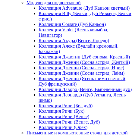
Модули для подростковой
Коллекция Adventure (Дуб Каньон светлый)
Коллекция Billy (Белый, Дуб Ривьера, Белый
с рис.)
Коллекция Corsare (Дуб Каньон)
Коллекция Violet (Ясень коимбра,
Навигатор)
Коллекция Акура (Венге, Лоредо)
Коллекция Алекс (Вудлайн кремовый,
Баклажан)
Коллекция Джастин (Дуб сонома, Красный)
Коллекция Дженни (Cосна астрид, Желтый)
Коллекция Дженни (Cосна астрид, Ирис)
Коллекция Дженни (Cосна астрид, Лайм)
Коллекция Дженни (Ясень шимо светлый,
Дуб французский)
Коллекция Лаворо (Венге, Выбеленный дуб)
Коллекция Леонардо (Дуб Атланта, Ясень
шимо)
Коллекция Ричи (Бел.дуб)
Коллекция Ричи (Бук)
Коллекция Ричи (Венге)
Коллекция Ричи (Венге, Дуб)
Коллекция Ричи (Орех)
Письменные и компьютерные столы для детской