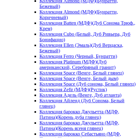
Коллекция Almond (МДФ)(Бунратти,
Бежевый)
Коллекция Almond (МДФ)(Бунратти,
Коричневый)
Коллекция Batten (МДФ)(Дуб Сонома Трюф.,
Крем)
Коллекция Cubo (Белый, Дуб Ривьера, Дуб
Бонифацио)
Коллекция Ellen (Эмаль)(Дуб Верцаска,
Бежевый)
Коллекция Ferro (Черный, Бунратти)
Коллекция Platinum (МДФ)(Дуб
американский, Серебряный гранит)
Коллекция Space (Венге, Белый глянец)
Коллекция Space (Венге, Белый дым)
Коллекция Space (Дуб сонома, Белый глянец)
Коллекция Zefir (МДФ)(Рустик)
Коллекция Адель (Венге, Дуб атланта)
Коллекция Айленд (Дуб Сонома, Белый
глянец)
Коллекция барокко Джульетта (МДФ,
Патина)(Корень дуба глянец)
Коллекция барокко Джульетта (МДФ,
Патина)(Корень ясеня глянец)
Коллекция барокко Себастьяно (МДФ,