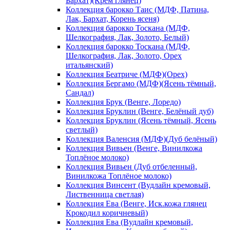
Бархат)(Крем глянец)
Коллекция барокко Таис (МДФ, Патина,
Лак, Бархат, Корень ясеня)
Коллекция барокко Тоскана (МДФ,
Шелкография, Лак, Золото, Белый)
Коллекция барокко Тоскана (МДФ,
Шелкография, Лак, Золото, Орех
итальянский)
Коллекция Беатриче (МДФ)(Орех)
Коллекция Бергамо (МДФ)(Ясень тёмный,
Сандал)
Коллекция Брук (Венге, Лоредо)
Коллекция Бруклин (Венге, Белёный дуб)
Коллекция Бруклин (Ясень тёмный, Ясень
светлый)
Коллекция Валенсия (МДФ)(Дуб белёный)
Коллекция Вивьен (Венге, Винилкожа
Топлёное молоко)
Коллекция Вивьен (Дуб отбеленный,
Винилкожа Топлёное молоко)
Коллекция Винсент (Вудлайн кремовый,
Лиственница светлая)
Коллекция Ева (Венге, Иск.кожа глянец
Крокодил коричневый)
Коллекция Ева (Вудлайн кремовый,