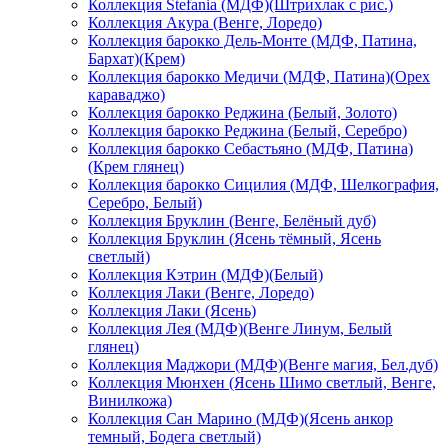
Коллекция Stefania (МДФ)(Штрихлак с рис.)
Коллекция Акура (Венге, Лоредо)
Коллекция барокко Дель-Монте (МДФ, Патина,
Бархат)(Крем)
Коллекция барокко Медичи (МДФ, Патина)(Орех
караваджо)
Коллекция барокко Реджина (Белый, Золото)
Коллекция барокко Реджина (Белый, Серебро)
Коллекция барокко Себастьяно (МДФ, Патина)
(Крем глянец)
Коллекция барокко Сицилия (МДФ, Шелкография,
Серебро, Белый)
Коллекция Бруклин (Венге, Белёный дуб)
Коллекция Бруклин (Ясень тёмный, Ясень
светлый)
Коллекция Кэтрин (МДФ)(Белый)
Коллекция Лаки (Венге, Лоредо)
Коллекция Лаки (Ясень)
Коллекция Лея (МДФ)(Венге Линум, Белый
глянец)
Коллекция Маджори (МДФ)(Венге магия, Бел.дуб)
Коллекция Мюнхен (Ясень Шимо светлый, Венге,
Винилкожа)
Коллекция Сан Марино (МДФ)(Ясень анкор
темный, Бодега светлый)