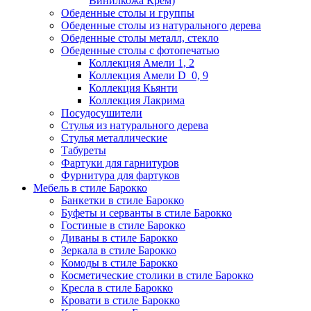
Винилкожа Крем)
Обеденные столы и группы
Обеденные столы из натурального дерева
Обеденные столы металл, стекло
Обеденные столы с фотопечатью
Коллекция Амели 1, 2
Коллекция Амели D_0, 9
Коллекция Кьянти
Коллекция Лакрима
Посудосушители
Стулья из натурального дерева
Стулья металлические
Табуреты
Фартуки для гарнитуров
Фурнитура для фартуков
Мебель в стиле Барокко
Банкетки в стиле Барокко
Буфеты и серванты в стиле Барокко
Гостиные в стиле Барокко
Диваны в стиле Барокко
Зеркала в стиле Барокко
Комоды в стиле Барокко
Косметические столики в стиле Барокко
Кресла в стиле Барокко
Кровати в стиле Барокко