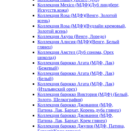
Коллекция Mexico (МДФ)(Дуб линдберг,
Искусств.кожа)
Коллекция Rosa (МДФ)(Венге, Золотой
ясень)
Коллекция Rosa (МДФ)(Вудлайн кремовый,
Золотой ясень)
Коллекция Акура (Венге, Лоредо)
Коллекция Алисия (МДФ)(Венге, Белый
глянец)
Коллекция Амстел (Дуб сонома, Орех
шоколад)
Коллекция барокко Агата (МДФ, Лак)
(Бежевый)
Коллекция барокко Агата (МДФ, Лак)
(Белый)
Коллекция барокко Агата (МДФ, Лак)
(Итальянский орех)
Коллекция барокко Виктория (МДФ) (Белый,
Золото, Шелкография)
Коллекция барокко Джованни (МДФ,
Патина, Лак, Бархат, Корень дуба глянец)
Коллекция барокко Джованни (МДФ,
Патина, Лак, Бархат, Крем глянец)
Коллекция барокко Джулия (МДФ, Патина,