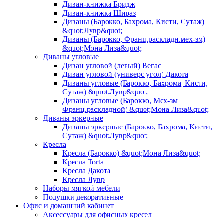
Диван-книжка Бридж
Диван-книжка Шираз
Диваны (Барокко, Бахрома, Кисти, Сутаж)
&quot;Лувр&quot;
Диваны (Барокко, Франц.раскладн.мех-зм)
&quot;Мона Лиза&quot;
Диваны угловые
Диван угловой (левый) Вегас
Диван угловой (универс.угол) Дакота
Диваны угловые (Барокко, Бахрома, Кисти,
Сутаж) &quot;Лувр&quot;
Диваны угловые (Барокко, Мех-зм
Франц.раскладной) &quot;Мона Лиза&quot;
Диваны эркерные
Диваны эркерные (Барокко, Бахрома, Кисти,
Сутаж) &quot;Лувр&quot;
Кресла
Кресла (Барокко) &quot;Мона Лиза&quot;
Кресла Torta
Кресла Дакота
Кресла Лувр
Наборы мягкой мебели
Подушки декоративные
Офис и домашний кабинет
Аксессуары для офисных кресел