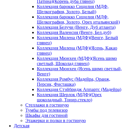
Патина)(Корень дуба глянец)
Коллекция барокко Сицилия (МДФ,
Шелкография, Золото, Белый)
Коллекция барокко Сицилия (МДФ,
Шелкография, Золото, Орех итальянский)
Коллекция Белучи (Венге, Дуб атланта)
Коллекция Валенсия (Венге, Бел.дуб)
Коллекция Милена (МДФ)(Венге, Белый
глянец)
Коллекция Милена (МДФ)(Ясень, Какао
глянец)
Коллекция Мюнхен (МДФ)(Ясень шимо
светлый, Шоколад глянец)
Коллекция Мюнхен (Ясень шимо светлый,
Венге)
Коллекция Ромбус (Мадейра, Оранж,
Персик, Фисташка)
Коллекция Стэйбридж Аппартс (Мадейра)
Коллекция Шерлок (МДФ)(Орех
шоколадный, Тонир.стекло)
Стеллажи в гостиную
Тумбы под телевизор
Шкафы для гостиной
Этажерки и полки в гостиную
Детская