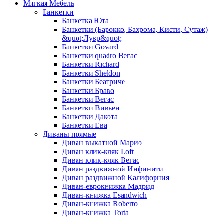
Мягкая Мебель
Банкетки
Банкетка Юта
Банкетки (Барокко, Бахрома, Кисти, Сутаж)
&quot;Лувр&quot;
Банкетки Govard
Банкетки quadro Вегас
Банкетки Richard
Банкетки Sheldon
Банкетки Беатриче
Банкетки Браво
Банкетки Вегас
Банкетки Вивьен
Банкетки Дакота
Банкетки Ева
Диваны прямые
Диван выкатной Марио
Диван клик-кляк Loft
Диван клик-кляк Вегас
Диван раздвижной Инфинити
Диван раздвижной Калифорния
Диван-еврокнижка Мадрид
Диван-книжка Esandwich
Диван-книжка Roberto
Диван-книжка Torta