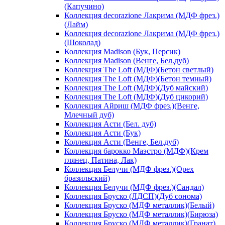
(Капучино)
Коллекция decorazione Лакрима (МДФ фрез.)
(Лайм)
Коллекция decorazione Лакрима (МДФ фрез.)
(Шоколад)
Коллекция Madison (Бук, Персик)
Коллекция Madison (Венге, Бел.дуб)
Коллекция The Loft (МДФ)(Бетон светлый)
Коллекция The Loft (МДФ)(Бетон темный)
Коллекция The Loft (МДФ)(Дуб майский)
Коллекция The Loft (МДФ)(Дуб цикорий)
Коллекция Айриш (МДФ фрез.)(Венге,
Млечный дуб)
Коллекция Асти (Бел. дуб)
Коллекция Асти (Бук)
Коллекция Асти (Венге, Бел.дуб)
Коллекция барокко Маэстро (МДФ)(Крем
глянец, Патина, Лак)
Коллекция Белучи (МДФ фрез.)(Орех
бразильский)
Коллекция Белучи (МДФ фрез.)(Сандал)
Коллекция Бруско (ЛДСП)(Дуб сонома)
Коллекция Бруско (МДФ металлик)(Белый)
Коллекция Бруско (МДФ металлик)(Бирюза)
Коллекция Бруско (МДФ металлик)(Гранат)