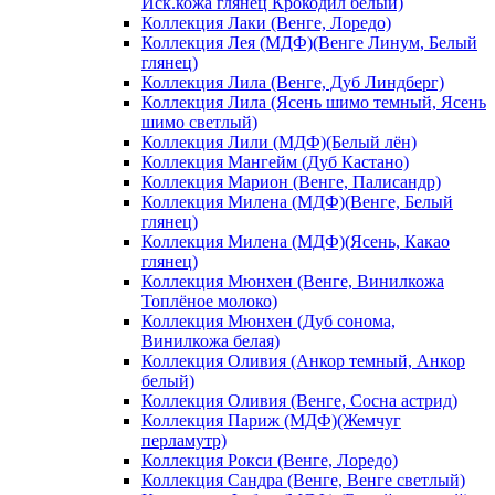
Иск.кожа глянец Крокодил белый)
Коллекция Лаки (Венге, Лоредо)
Коллекция Лея (МДФ)(Венге Линум, Белый
глянец)
Коллекция Лила (Венге, Дуб Линдберг)
Коллекция Лила (Ясень шимо темный, Ясень
шимо светлый)
Коллекция Лили (МДФ)(Белый лён)
Коллекция Мангейм (Дуб Кастано)
Коллекция Марион (Венге, Палисандр)
Коллекция Милена (МДФ)(Венге, Белый
глянец)
Коллекция Милена (МДФ)(Ясень, Какао
глянец)
Коллекция Мюнхен (Венге, Винилкожа
Топлёное молоко)
Коллекция Мюнхен (Дуб сонома,
Винилкожа белая)
Коллекция Оливия (Анкор темный, Анкор
белый)
Коллекция Оливия (Венге, Сосна астрид)
Коллекция Париж (МДФ)(Жемчуг
перламутр)
Коллекция Рокси (Венге, Лоредо)
Коллекция Сандра (Венге, Венге светлый)