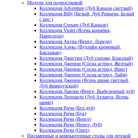
Модули для подростковой
Коллекция Adventure (Дуб Каньон светлый)
Коллекция Billy (Белый, Дуб Ривьера, Белый
с рис.)
Коллекция Corsare (Дуб Каньон)
Коллекция Violet (Ясень коимбра,
Навигатор)
Коллекция Акура (Венге, Лоредо)
Коллекция Алекс (Вудлайн кремовый,
Баклажан)
Коллекция Джастин (Дуб сонома, Красный)
Коллекция Дженни (Cосна астрид, Желтый)
Коллекция Дженни (Cосна астрид, Ирис)
Коллекция Дженни (Cосна астрид, Лайм)
Коллекция Дженни (Ясень шимо светлый,
Дуб французский)
Коллекция Лаворо (Венге, Выбеленный дуб)
Коллекция Леонардо (Дуб Атланта, Ясень
шимо)
Коллекция Ричи (Бел.дуб)
Коллекция Ричи (Бук)
Коллекция Ричи (Венге)
Коллекция Ричи (Венге, Дуб)
Коллекция Ричи (Орех)
Письменные и компьютерные столы для детской