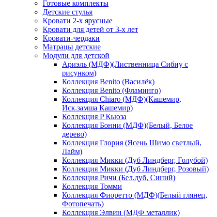
Готовые комплекты
Детские стулья
Кровати 2-х ярусные
Кровати для детей от 3-х лет
Кровати-чердаки
Матрацы детские
Модули для детской
Ариэль (МДФ)(Лиственница Сибиу с
рисунком)
Коллекция Benito (Василёк)
Коллекция Benito (Фламинго)
Коллекция Chiaro (МДФ)(Кашемир,
Иск.замша Кашемир)
Коллекция P Кьюза
Коллекция Бонни (МДФ)(Белый, Белое
дерево)
Коллекция Глория (Ясень Шимо светлый,
Лайм)
Коллекция Микки (Дуб Линдберг, Голубой)
Коллекция Микки (Дуб Линдберг, Розовый)
Коллекция Ричи (Бел.дуб, Синий)
Коллекция Томми
Коллекция Фиоретто (МДФ)(Белый глянец,
Фотопечать)
Коллекция Элвин (МДФ металлик)