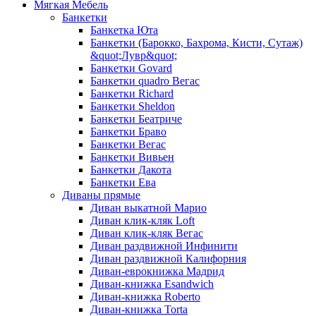
Мягкая Мебель
Банкетки
Банкетка Юта
Банкетки (Барокко, Бахрома, Кисти, Сутаж)
&quot;Лувр&quot;
Банкетки Govard
Банкетки quadro Вегас
Банкетки Richard
Банкетки Sheldon
Банкетки Беатриче
Банкетки Браво
Банкетки Вегас
Банкетки Вивьен
Банкетки Дакота
Банкетки Ева
Диваны прямые
Диван выкатной Марио
Диван клик-кляк Loft
Диван клик-кляк Вегас
Диван раздвижной Инфинити
Диван раздвижной Калифорния
Диван-еврокнижка Мадрид
Диван-книжка Esandwich
Диван-книжка Roberto
Диван-книжка Torta