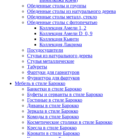
Винилкожа Крем)
Обеденные столы и группы
Обеденные столы из натурального дерева
Обеденные столы металл, стекло
Обеденные столы с фотопечатью
Коллекция Амели 1, 2
Коллекция Амели D_0, 9
Коллекция Кьянти
Коллекция Лакрима
Посудосушители
Стулья из натурального дерева
Стулья металлические
Табуреты
Фартуки для гарнитуров
Фурнитура для фартуков
Мебель в стиле Барокко
Банкетки в стиле Барокко
Буфеты и серванты в стиле Барокко
Гостиные в стиле Барокко
Диваны в стиле Барокко
Зеркала в стиле Барокко
Комоды в стиле Барокко
Косметические столики в стиле Барокко
Кресла в стиле Барокко
Кровати в стиле Барокко