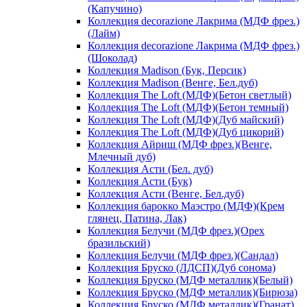
(Капучино)
Коллекция decorazione Лакрима (МДФ фрез.)
(Лайм)
Коллекция decorazione Лакрима (МДФ фрез.)
(Шоколад)
Коллекция Madison (Бук, Персик)
Коллекция Madison (Венге, Бел.дуб)
Коллекция The Loft (МДФ)(Бетон светлый)
Коллекция The Loft (МДФ)(Бетон темный)
Коллекция The Loft (МДФ)(Дуб майский)
Коллекция The Loft (МДФ)(Дуб цикорий)
Коллекция Айриш (МДФ фрез.)(Венге,
Млечный дуб)
Коллекция Асти (Бел. дуб)
Коллекция Асти (Бук)
Коллекция Асти (Венге, Бел.дуб)
Коллекция барокко Маэстро (МДФ)(Крем
глянец, Патина, Лак)
Коллекция Белучи (МДФ фрез.)(Орех
бразильский)
Коллекция Белучи (МДФ фрез.)(Сандал)
Коллекция Бруско (ЛДСП)(Дуб сонома)
Коллекция Бруско (МДФ металлик)(Белый)
Коллекция Бруско (МДФ металлик)(Бирюза)
Коллекция Бруско (МДФ металлик)(Гранат)