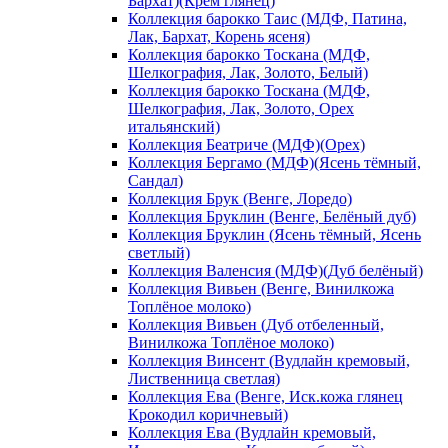
Бархат)(Крем глянец)
Коллекция барокко Таис (МДФ, Патина,
Лак, Бархат, Корень ясеня)
Коллекция барокко Тоскана (МДФ,
Шелкография, Лак, Золото, Белый)
Коллекция барокко Тоскана (МДФ,
Шелкография, Лак, Золото, Орех
итальянский)
Коллекция Беатриче (МДФ)(Орех)
Коллекция Бергамо (МДФ)(Ясень тёмный,
Сандал)
Коллекция Брук (Венге, Лоредо)
Коллекция Бруклин (Венге, Белёный дуб)
Коллекция Бруклин (Ясень тёмный, Ясень
светлый)
Коллекция Валенсия (МДФ)(Дуб белёный)
Коллекция Вивьен (Венге, Винилкожа
Топлёное молоко)
Коллекция Вивьен (Дуб отбеленный,
Винилкожа Топлёное молоко)
Коллекция Винсент (Вудлайн кремовый,
Лиственница светлая)
Коллекция Ева (Венге, Иск.кожа глянец
Крокодил коричневый)
Коллекция Ева (Вудлайн кремовый,