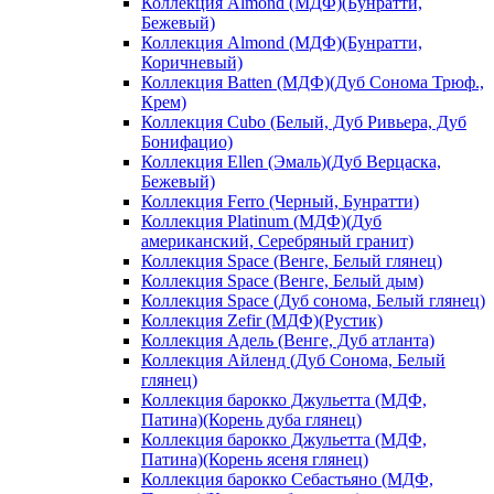
Коллекция Almond (МДФ)(Бунратти,
Бежевый)
Коллекция Almond (МДФ)(Бунратти,
Коричневый)
Коллекция Batten (МДФ)(Дуб Сонома Трюф.,
Крем)
Коллекция Cubo (Белый, Дуб Ривьера, Дуб
Бонифацио)
Коллекция Ellen (Эмаль)(Дуб Верцаска,
Бежевый)
Коллекция Ferro (Черный, Бунратти)
Коллекция Platinum (МДФ)(Дуб
американский, Серебряный гранит)
Коллекция Space (Венге, Белый глянец)
Коллекция Space (Венге, Белый дым)
Коллекция Space (Дуб сонома, Белый глянец)
Коллекция Zefir (МДФ)(Рустик)
Коллекция Адель (Венге, Дуб атланта)
Коллекция Айленд (Дуб Сонома, Белый
глянец)
Коллекция барокко Джульетта (МДФ,
Патина)(Корень дуба глянец)
Коллекция барокко Джульетта (МДФ,
Патина)(Корень ясеня глянец)
Коллекция барокко Себастьяно (МДФ,