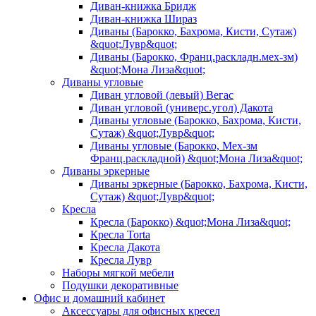
Диван-книжка Бридж
Диван-книжка Шираз
Диваны (Барокко, Бахрома, Кисти, Сутаж)
&quot;Лувр&quot;
Диваны (Барокко, Франц.раскладн.мех-зм)
&quot;Мона Лиза&quot;
Диваны угловые
Диван угловой (левый) Вегас
Диван угловой (универс.угол) Дакота
Диваны угловые (Барокко, Бахрома, Кисти,
Сутаж) &quot;Лувр&quot;
Диваны угловые (Барокко, Мех-зм
Франц.раскладной) &quot;Мона Лиза&quot;
Диваны эркерные
Диваны эркерные (Барокко, Бахрома, Кисти,
Сутаж) &quot;Лувр&quot;
Кресла
Кресла (Барокко) &quot;Мона Лиза&quot;
Кресла Torta
Кресла Дакота
Кресла Лувр
Наборы мягкой мебели
Подушки декоративные
Офис и домашний кабинет
Аксессуары для офисных кресел