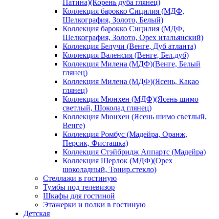
Патина)(Корень дуба глянец)
Коллекция барокко Сицилия (МДФ,
Шелкография, Золото, Белый)
Коллекция барокко Сицилия (МДФ,
Шелкография, Золото, Орех итальянский)
Коллекция Белучи (Венге, Дуб атланта)
Коллекция Валенсия (Венге, Бел.дуб)
Коллекция Милена (МДФ)(Венге, Белый
глянец)
Коллекция Милена (МДФ)(Ясень, Какао
глянец)
Коллекция Мюнхен (МДФ)(Ясень шимо
светлый, Шоколад глянец)
Коллекция Мюнхен (Ясень шимо светлый,
Венге)
Коллекция Ромбус (Мадейра, Оранж,
Персик, Фисташка)
Коллекция Стэйбридж Аппартс (Мадейра)
Коллекция Шерлок (МДФ)(Орех
шоколадный, Тонир.стекло)
Стеллажи в гостиную
Тумбы под телевизор
Шкафы для гостиной
Этажерки и полки в гостиную
Детская