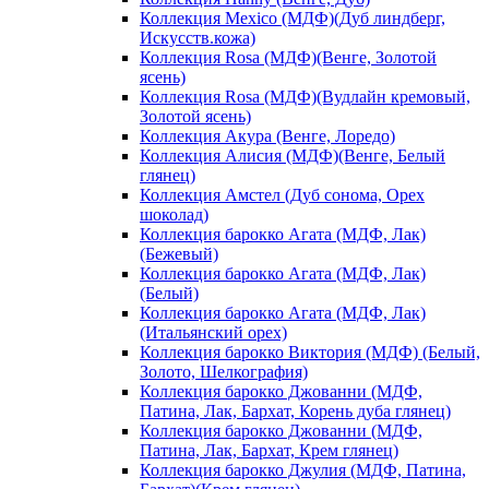
Коллекция Mexico (МДФ)(Дуб линдберг,
Искусств.кожа)
Коллекция Rosa (МДФ)(Венге, Золотой
ясень)
Коллекция Rosa (МДФ)(Вудлайн кремовый,
Золотой ясень)
Коллекция Акура (Венге, Лоредо)
Коллекция Алисия (МДФ)(Венге, Белый
глянец)
Коллекция Амстел (Дуб сонома, Орех
шоколад)
Коллекция барокко Агата (МДФ, Лак)
(Бежевый)
Коллекция барокко Агата (МДФ, Лак)
(Белый)
Коллекция барокко Агата (МДФ, Лак)
(Итальянский орех)
Коллекция барокко Виктория (МДФ) (Белый,
Золото, Шелкография)
Коллекция барокко Джованни (МДФ,
Патина, Лак, Бархат, Корень дуба глянец)
Коллекция барокко Джованни (МДФ,
Патина, Лак, Бархат, Крем глянец)
Коллекция барокко Джулия (МДФ, Патина,