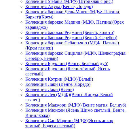
Коллекция Stefania (МДФ)(Штрихлак с рис.)
Коллекция Акура (Венге, Лоредо)
Коллекция барокко Дель-Монте (МДФ, Патина,
Бархат)(Крем)
Коллекция барокко Медичи (МДФ, Патина)(Орех
караваджо)
Коллекция барокко Реджина (Белый, Золото)
Коллекция барокко Реджина (Белый, Серебро)
Коллекция барокко Себастьяно (МДФ, Патина)
(Крем глянец)
Коллекция барокко Сицилия (МДФ, Шелкография,
Серебро, Белый)
Коллекция Бруклин (Венге, Белёный дуб)
Коллекция Бруклин (Ясень тёмный, Ясень
светлый)
Коллекция Кэтрин (МДФ)(Белый)
Коллекция Лаки (Венге, Лоредо)
Коллекция Лаки (Ясень)
Коллекция Лея (МДФ)(Венге Линум, Белый
глянец)
Коллекция Маджори (МДФ)(Венге магия, Бел.дуб)
Коллекция Мюнхен (Ясень Шимо светлый, Венге,
Винилкожа)
Коллекция Сан Марино (МДФ)(Ясень анкор
темный, Бодега светлый)