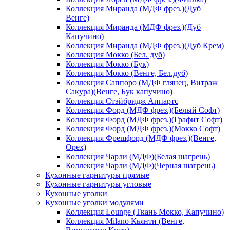
Коллекция Миранда (МДФ фрез.)(Дуб
Венге)
Коллекция Миранда (МДФ фрез.)(Дуб
Капучино)
Коллекция Миранда (МДФ фрез.)(Дуб Крем)
Коллекция Мокко (Бел. дуб)
Коллекция Мокко (Бук)
Коллекция Мокко (Венге, Бел.дуб)
Коллекция Саппоро (МДФ глянец, Витраж
Сакура)(Венге, Бук капучино)
Коллекция Стэйбридж Аппартс
Коллекция Форд (МДФ фрез.)(Белый Софт)
Коллекция Форд (МДФ фрез.)(Графит Софт)
Коллекция Форд (МДФ фрез.)(Мокко Софт)
Коллекция Фрешфорд (МДФ фрез.)(Венге,
Орех)
Коллекция Чарли (МДФ)(Белая шагрень)
Коллекция Чарли (МДФ)(Черная шагрень)
Кухонные гарнитуры прямые
Кухонные гарнитуры угловые
Кухонные уголки
Кухонные уголки модулями
Коллекция Lounge (Ткань Мокко, Капучино)
Коллекция Milano Кьянти (Венге,