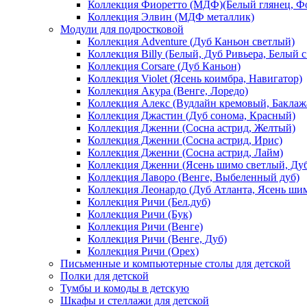
Коллекция Фиоретто (МДФ)(Белый глянец, Фо
Коллекция Элвин (МДФ металлик)
Модули для подростковой
Коллекция Adventure (Дуб Каньон светлый)
Коллекция Billy (Белый, Дуб Ривьера, Белый с
Коллекция Corsare (Дуб Каньон)
Коллекция Violet (Ясень коимбра, Навигатор)
Коллекция Акура (Венге, Лоредо)
Коллекция Алекс (Вудлайн кремовый, Баклаж
Коллекция Джастин (Дуб сонома, Красный)
Коллекция Дженни (Cосна астрид, Желтый)
Коллекция Дженни (Cосна астрид, Ирис)
Коллекция Дженни (Cосна астрид, Лайм)
Коллекция Дженни (Ясень шимо светлый, Ду
Коллекция Лаворо (Венге, Выбеленный дуб)
Коллекция Леонардо (Дуб Атланта, Ясень ши
Коллекция Ричи (Бел.дуб)
Коллекция Ричи (Бук)
Коллекция Ричи (Венге)
Коллекция Ричи (Венге, Дуб)
Коллекция Ричи (Орех)
Письменные и компьютерные столы для детской
Полки для детской
Тумбы и комоды в детскую
Шкафы и стеллажи для детской