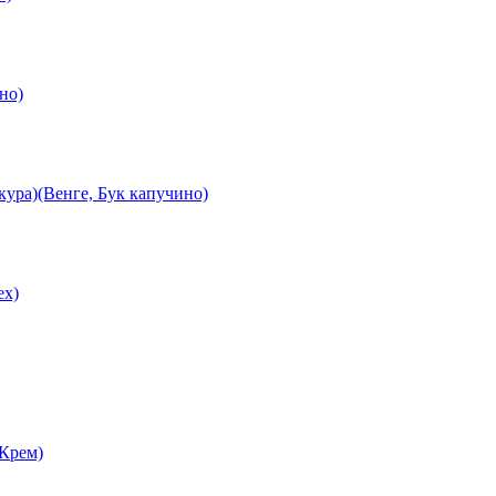
но)
ура)(Венге, Бук капучино)
ех)
 Крем)