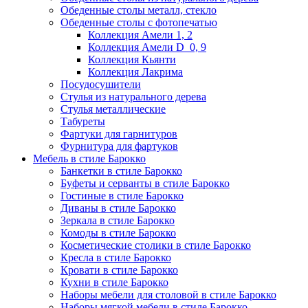
Обеденные столы металл, стекло
Обеденные столы с фотопечатью
Коллекция Амели 1, 2
Коллекция Амели D_0, 9
Коллекция Кьянти
Коллекция Лакрима
Посудосушители
Стулья из натурального дерева
Стулья металлические
Табуреты
Фартуки для гарнитуров
Фурнитура для фартуков
Мебель в стиле Барокко
Банкетки в стиле Барокко
Буфеты и серванты в стиле Барокко
Гостиные в стиле Барокко
Диваны в стиле Барокко
Зеркала в стиле Барокко
Комоды в стиле Барокко
Косметические столики в стиле Барокко
Кресла в стиле Барокко
Кровати в стиле Барокко
Кухни в стиле Барокко
Наборы мебели для столовой в стиле Барокко
Наборы мягкой мебели в стиле Барокко