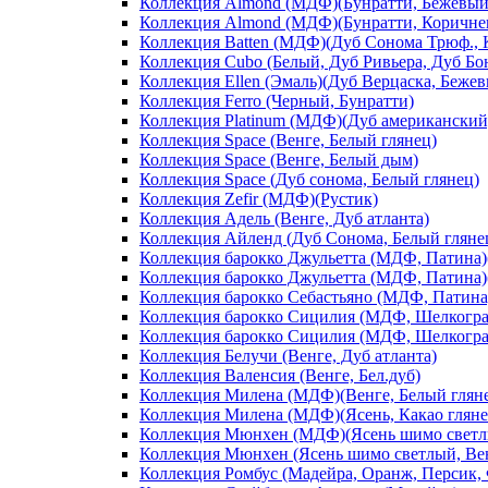
Коллекция Almond (МДФ)(Бунратти, Бежевый
Коллекция Almond (МДФ)(Бунратти, Коричне
Коллекция Batten (МДФ)(Дуб Сонома Трюф., 
Коллекция Cubo (Белый, Дуб Ривьера, Дуб Б
Коллекция Ellen (Эмаль)(Дуб Верцаска, Беже
Коллекция Ferro (Черный, Бунратти)
Коллекция Platinum (МДФ)(Дуб американский
Коллекция Space (Венге, Белый глянец)
Коллекция Space (Венге, Белый дым)
Коллекция Space (Дуб сонома, Белый глянец)
Коллекция Zefir (МДФ)(Рустик)
Коллекция Адель (Венге, Дуб атланта)
Коллекция Айленд (Дуб Сонома, Белый гляне
Коллекция барокко Джульетта (МДФ, Патина)(
Коллекция барокко Джульетта (МДФ, Патина)(
Коллекция барокко Себастьяно (МДФ, Патина)
Коллекция барокко Сицилия (МДФ, Шелкограф
Коллекция барокко Сицилия (МДФ, Шелкограф
Коллекция Белучи (Венге, Дуб атланта)
Коллекция Валенсия (Венге, Бел.дуб)
Коллекция Милена (МДФ)(Венге, Белый глян
Коллекция Милена (МДФ)(Ясень, Какао гляне
Коллекция Мюнхен (МДФ)(Ясень шимо светлы
Коллекция Мюнхен (Ясень шимо светлый, Ве
Коллекция Ромбус (Мадейра, Оранж, Персик,