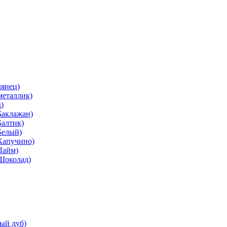
лянец)
металлик)
)
Баклажан)
Балтик)
Белый)
Капучино)
Лайм)
(Шоколад)
ый дуб)