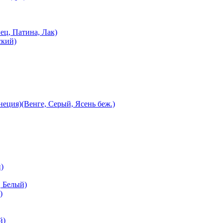
ец, Патина, Лак)
ский)
еция)(Венге, Серый, Ясень беж.)
)
 Белый)
)
й)