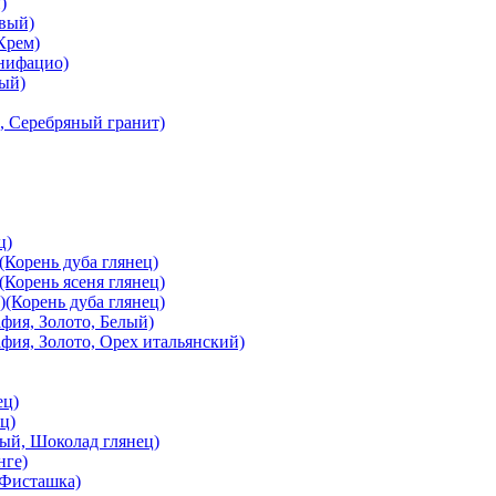
)
вый)
Крем)
онифацио)
вый)
, Серебряный гранит)
ц)
Корень дуба глянец)
Корень ясеня глянец)
(Корень дуба глянец)
ия, Золото, Белый)
ия, Золото, Орех итальянский)
ец)
ц)
й, Шоколад глянец)
нге)
 Фисташка)