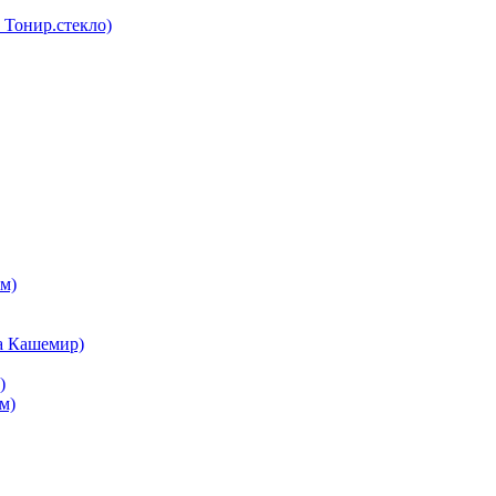
Тонир.стекло)
м)
а Кашемир)
)
м)