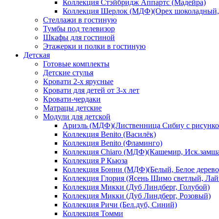
Коллекция Стэйбридж Аппартс (Мадейра)
Коллекция Шерлок (МДФ)(Орех шоколадный, 
Стеллажи в гостиную
Тумбы под телевизор
Шкафы для гостиной
Этажерки и полки в гостиную
Детская
Готовые комплекты
Детские стулья
Кровати 2-х ярусные
Кровати для детей от 3-х лет
Кровати-чердаки
Матрацы детские
Модули для детской
Ариэль (МДФ)(Лиственница Сибиу с рисунко
Коллекция Benito (Василёк)
Коллекция Benito (Фламинго)
Коллекция Chiaro (МДФ)(Кашемир, Иск.замш
Коллекция P Кьюза
Коллекция Бонни (МДФ)(Белый, Белое дерево
Коллекция Глория (Ясень Шимо светлый, Лай
Коллекция Микки (Дуб Линдберг, Голубой)
Коллекция Микки (Дуб Линдберг, Розовый)
Коллекция Ричи (Бел.дуб, Синий)
Коллекция Томми