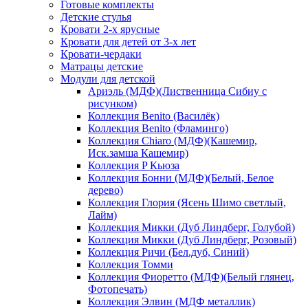
Готовые комплекты
Детские стулья
Кровати 2-х ярусные
Кровати для детей от 3-х лет
Кровати-чердаки
Матрацы детские
Модули для детской
Ариэль (МДФ)(Лиственница Сибиу с
рисунком)
Коллекция Benito (Василёк)
Коллекция Benito (Фламинго)
Коллекция Chiaro (МДФ)(Кашемир,
Иск.замша Кашемир)
Коллекция P Кьюза
Коллекция Бонни (МДФ)(Белый, Белое
дерево)
Коллекция Глория (Ясень Шимо светлый,
Лайм)
Коллекция Микки (Дуб Линдберг, Голубой)
Коллекция Микки (Дуб Линдберг, Розовый)
Коллекция Ричи (Бел.дуб, Синий)
Коллекция Томми
Коллекция Фиоретто (МДФ)(Белый глянец,
Фотопечать)
Коллекция Элвин (МДФ металлик)