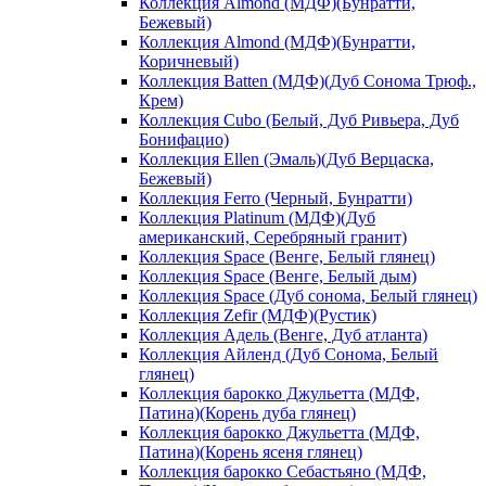
Коллекция Almond (МДФ)(Бунратти,
Бежевый)
Коллекция Almond (МДФ)(Бунратти,
Коричневый)
Коллекция Batten (МДФ)(Дуб Сонома Трюф.,
Крем)
Коллекция Cubo (Белый, Дуб Ривьера, Дуб
Бонифацио)
Коллекция Ellen (Эмаль)(Дуб Верцаска,
Бежевый)
Коллекция Ferro (Черный, Бунратти)
Коллекция Platinum (МДФ)(Дуб
американский, Серебряный гранит)
Коллекция Space (Венге, Белый глянец)
Коллекция Space (Венге, Белый дым)
Коллекция Space (Дуб сонома, Белый глянец)
Коллекция Zefir (МДФ)(Рустик)
Коллекция Адель (Венге, Дуб атланта)
Коллекция Айленд (Дуб Сонома, Белый
глянец)
Коллекция барокко Джульетта (МДФ,
Патина)(Корень дуба глянец)
Коллекция барокко Джульетта (МДФ,
Патина)(Корень ясеня глянец)
Коллекция барокко Себастьяно (МДФ,