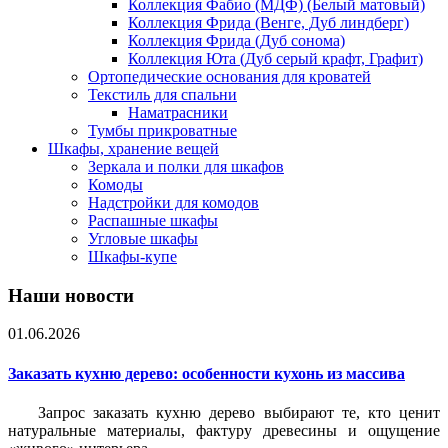
Коллекция Фабио (МДФ) (Белый матовый)
Коллекция Фрида (Венге, Дуб линдберг)
Коллекция Фрида (Дуб сонома)
Коллекция Юта (Дуб серый крафт, Графит)
Ортопедические основания для кроватей
Текстиль для спальни
Наматрасники
Тумбы прикроватные
Шкафы, хранение вещей
Зеркала и полки для шкафов
Комоды
Надстройки для комодов
Распашные шкафы
Угловые шкафы
Шкафы-купе
Наши новости
01.06.2026
Заказать кухню дерево: особенности кухонь из массива
Запрос заказать кухню дерево выбирают те, кто ценит
натуральные материалы, фактуру древесины и ощущение