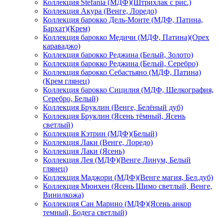
Коллекция Stefania (МДФ)(Штрихлак с рис.)
Коллекция Акура (Венге, Лоредо)
Коллекция барокко Дель-Монте (МДФ, Патина,
Бархат)(Крем)
Коллекция барокко Медичи (МДФ, Патина)(Орех
караваджо)
Коллекция барокко Реджина (Белый, Золото)
Коллекция барокко Реджина (Белый, Серебро)
Коллекция барокко Себастьяно (МДФ, Патина)
(Крем глянец)
Коллекция барокко Сицилия (МДФ, Шелкография,
Серебро, Белый)
Коллекция Бруклин (Венге, Белёный дуб)
Коллекция Бруклин (Ясень тёмный, Ясень
светлый)
Коллекция Кэтрин (МДФ)(Белый)
Коллекция Лаки (Венге, Лоредо)
Коллекция Лаки (Ясень)
Коллекция Лея (МДФ)(Венге Линум, Белый
глянец)
Коллекция Маджори (МДФ)(Венге магия, Бел.дуб)
Коллекция Мюнхен (Ясень Шимо светлый, Венге,
Винилкожа)
Коллекция Сан Марино (МДФ)(Ясень анкор
темный, Бодега светлый)