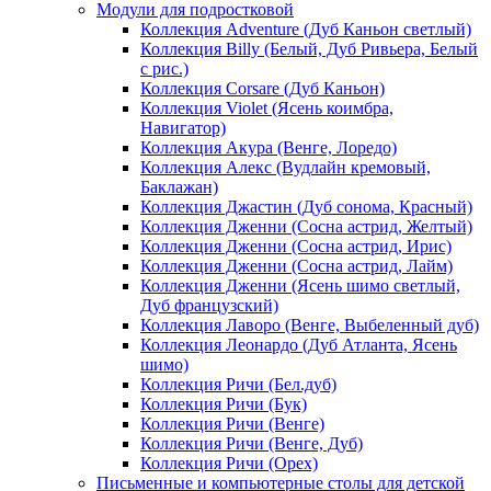
Модули для подростковой
Коллекция Adventure (Дуб Каньон светлый)
Коллекция Billy (Белый, Дуб Ривьера, Белый
с рис.)
Коллекция Corsare (Дуб Каньон)
Коллекция Violet (Ясень коимбра,
Навигатор)
Коллекция Акура (Венге, Лоредо)
Коллекция Алекс (Вудлайн кремовый,
Баклажан)
Коллекция Джастин (Дуб сонома, Красный)
Коллекция Дженни (Cосна астрид, Желтый)
Коллекция Дженни (Cосна астрид, Ирис)
Коллекция Дженни (Cосна астрид, Лайм)
Коллекция Дженни (Ясень шимо светлый,
Дуб французский)
Коллекция Лаворо (Венге, Выбеленный дуб)
Коллекция Леонардо (Дуб Атланта, Ясень
шимо)
Коллекция Ричи (Бел.дуб)
Коллекция Ричи (Бук)
Коллекция Ричи (Венге)
Коллекция Ричи (Венге, Дуб)
Коллекция Ричи (Орех)
Письменные и компьютерные столы для детской