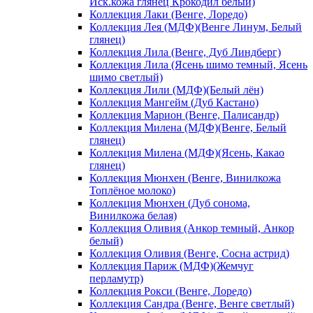
Иск.кожа глянец Крокодил белый)
Коллекция Лаки (Венге, Лоредо)
Коллекция Лея (МДФ)(Венге Линум, Белый
глянец)
Коллекция Лила (Венге, Дуб Линдберг)
Коллекция Лила (Ясень шимо темный, Ясень
шимо светлый)
Коллекция Лили (МДФ)(Белый лён)
Коллекция Мангейм (Дуб Кастано)
Коллекция Марион (Венге, Палисандр)
Коллекция Милена (МДФ)(Венге, Белый
глянец)
Коллекция Милена (МДФ)(Ясень, Какао
глянец)
Коллекция Мюнхен (Венге, Винилкожа
Топлёное молоко)
Коллекция Мюнхен (Дуб сонома,
Винилкожа белая)
Коллекция Оливия (Анкор темный, Анкор
белый)
Коллекция Оливия (Венге, Сосна астрид)
Коллекция Париж (МДФ)(Жемчуг
перламутр)
Коллекция Рокси (Венге, Лоредо)
Коллекция Сандра (Венге, Венге светлый)