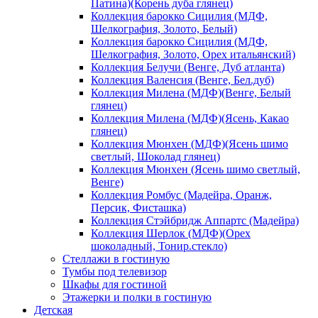
Патина)(Корень дуба глянец)
Коллекция барокко Сицилия (МДФ,
Шелкография, Золото, Белый)
Коллекция барокко Сицилия (МДФ,
Шелкография, Золото, Орех итальянский)
Коллекция Белучи (Венге, Дуб атланта)
Коллекция Валенсия (Венге, Бел.дуб)
Коллекция Милена (МДФ)(Венге, Белый
глянец)
Коллекция Милена (МДФ)(Ясень, Какао
глянец)
Коллекция Мюнхен (МДФ)(Ясень шимо
светлый, Шоколад глянец)
Коллекция Мюнхен (Ясень шимо светлый,
Венге)
Коллекция Ромбус (Мадейра, Оранж,
Персик, Фисташка)
Коллекция Стэйбридж Аппартс (Мадейра)
Коллекция Шерлок (МДФ)(Орех
шоколадный, Тонир.стекло)
Стеллажи в гостиную
Тумбы под телевизор
Шкафы для гостиной
Этажерки и полки в гостиную
Детская