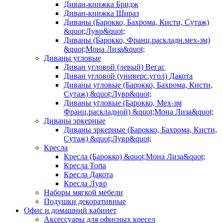
Диван-книжка Бридж
Диван-книжка Шираз
Диваны (Барокко, Бахрома, Кисти, Сутаж)
&quot;Лувр&quot;
Диваны (Барокко, Франц.раскладн.мех-зм)
&quot;Мона Лиза&quot;
Диваны угловые
Диван угловой (левый) Вегас
Диван угловой (универс.угол) Дакота
Диваны угловые (Барокко, Бахрома, Кисти,
Сутаж) &quot;Лувр&quot;
Диваны угловые (Барокко, Мех-зм
Франц.раскладной) &quot;Мона Лиза&quot;
Диваны эркерные
Диваны эркерные (Барокко, Бахрома, Кисти,
Сутаж) &quot;Лувр&quot;
Кресла
Кресла (Барокко) &quot;Мона Лиза&quot;
Кресла Torta
Кресла Дакота
Кресла Лувр
Наборы мягкой мебели
Подушки декоративные
Офис и домашний кабинет
Аксессуары для офисных кресел