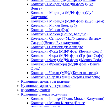
Коллекция Миранда (МДФ фрез.)(Дуб
Венге)
Коллекция Миранда (МДФ фрез.)(Дуб
Капучино)
Коллекция Миранда (МДФ фрез.)(Дуб Крем)
Коллекция Мокко (Бел. дуб)
Коллекция Мокко (Бук)
Коллекция Мокко (Венге, Бел.дуб)
Коллекция Саппоро (МДФ глянец, Витраж
Сакура)(Венге, Бук капучино)
Коллекция Стэйбридж Аппартс
Коллекция Форд (МДФ фрез.)(Белый Софт)
Коллекция Форд (МДФ фрез.)(Графит Софт)
Коллекция Форд (МДФ фрез.)(Мокко Софт)
Коллекция Фрешфорд (МДФ фрез.)(Венге,
Орех)
Коллекция Чарли (МДФ)(Белая шагрень)
Коллекция Чарли (МДФ)(Черная шагрень)
Кухонные гарнитуры прямые
Кухонные гарнитуры угловые
Кухонные уголки
Кухонные уголки модулями
Коллекция Lounge (Ткань Мокко, Капучино)
Коллекция Milano Кьянти (Венге,