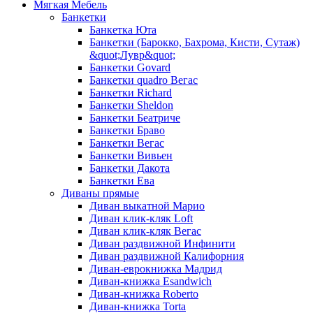
Мягкая Мебель
Банкетки
Банкетка Юта
Банкетки (Барокко, Бахрома, Кисти, Сутаж)
&quot;Лувр&quot;
Банкетки Govard
Банкетки quadro Вегас
Банкетки Richard
Банкетки Sheldon
Банкетки Беатриче
Банкетки Браво
Банкетки Вегас
Банкетки Вивьен
Банкетки Дакота
Банкетки Ева
Диваны прямые
Диван выкатной Марио
Диван клик-кляк Loft
Диван клик-кляк Вегас
Диван раздвижной Инфинити
Диван раздвижной Калифорния
Диван-еврокнижка Мадрид
Диван-книжка Esandwich
Диван-книжка Roberto
Диван-книжка Torta