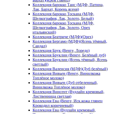
Бархат)(Крем глянец)
Коллекция барокко Таис (МДФ, Патина,
Лак, Бархат, Корень ясеня)
Коллекция барокко Тоскана (МДФ,
Шелкография, Лак, Золото, Белый)
Коллекция барокко Тоскана (МДФ,
Шелкография, Лак, Золото, Орех
итальянский)
Коллекция Беатриче (МДФ)(Орех)
Коллекция Бергамо (МДФ)(Ясень тёмный,
Сандал)
Коллекция Брук (Венге, Лоредо)
Коллекция Бруклин (Венге, Белёный дуб)
Коллекция Бруклин (Ясень тёмный, Ясень
светлый)
Коллекция Валенсия (МДФ)(Дуб белёный)
Коллекция Вивьен (Венге, Винилкожа
Топлёное молоко)
Коллекция Вивьен (Дуб отбеленный,
Винилкожа Топлёное молоко)
Коллекция Винсент (Вудлайн кремовый,
Лиственница светлая)
Коллекция Ева (Венге, Иск.кожа глянец
Крокодил коричневый)
Коллекция Ева (Вудлайн кремовый,