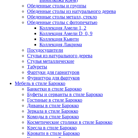
Винилкожа Крем)
Обеденные столы и группы
Обеденные столы из натурального дерева
Обеденные столы металл, стекло
Обеденные столы с фотопечатью
Коллекция Амели 1, 2
Коллекция Амели D_0, 9
Коллекция Кьянти
Коллекция Лакрима
Посудосушители
Стулья из натурального дерева
Стулья металлические
Табуреты
Фартуки для гарнитуров
Фурнитура для фартуков
Мебель в стиле Барокко
Банкетки в стиле Барокко
Буфеты и серванты в стиле Барокко
Гостиные в стиле Барокко
Диваны в стиле Барокко
Зеркала в стиле Барокко
Комоды в стиле Барокко
Косметические столики в стиле Барокко
Кресла в стиле Барокко
Кровати в стиле Барокко