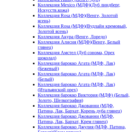
Коллекция Mexico (МДФ)(Дуб линдберг,
Искусств.кожа)
Коллекция Rosa (МДФ)(Венге, Золотой
ясень)
Коллекция Rosa (МДФ)(Вудлайн кремовый,
Золотой ясень)
Коллекция Акура (Венге, Лоредо)
Коллекция Алисия (МДФ)(Венге, Белый
глянец)
Коллекция Амстел (Дуб сонома, Орех
шоколад)
Коллекция барокко Агата (МДФ, Лак)
(Бежевый)
Коллекция барокко Агата (МДФ, Лак)
(Белый)
Коллекция барокко Агата (МДФ, Лак)
(Итальянский орех)
Коллекция барокко Виктория (МДФ) (Белый,
Золото, Шелкография)
Коллекция барокко Джованни (МДФ,
Патина, Лак, Бархат, Корень дуба глянец)
Коллекция барокко Джованни (МДФ,
Патина, Лак, Бархат, Крем глянец)
Коллекция барокко Джулия (МДФ, Патина,