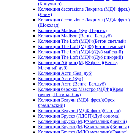
(Капучино)
Коллекция decorazione Лакрима (МДФ фрез.)
(Лайм)
Коллекция decorazione Лакрима (МДФ фрез.)
(Шоколад)
Коллекция Madison (Бук, Персик)
Коллекция Madison (Венге, Бел.дуб)
Коллекция The Loft (МДФ)(Бетон светлый)
Коллекция The Loft (МДФ)(Бетон темный)
Коллекция The Loft (МДФ)(Дуб майский)
Коллекция The Loft (МДФ)(Дуб цикорий)
Коллекция Айриш (МДФ фрез.)(Венге,
Млечный дуб)
Коллекция Асти (Бел. дуб)
Коллекция Асти (Бук)
Коллекция Асти (Венге, Бел.дуб)
Коллекция барокко Маэстро (МДФ)(Крем
глянец, Патина, Лак)
Коллекция Белучи (МДФ фрез.)(Орех
бразильский)
Коллекция Белучи (МДФ фрез.)(Сандал)
Коллекция Бруско (ЛДСП)(Дуб сонома)
Коллекция Бруско (МДФ металлик)(Белый)
Коллекция Бруско (МДФ металлик)(Бирюза)
Коллекция Бруско (МДФ металлик)(Гранат)