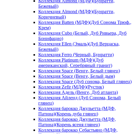
Коллекция Almond (МДФ)(Бунратти,
Бежевый)
Коллекция Almond (МДФ)(Бунратти,
Коричневый)
Коллекция Batten (МДФ)(Дуб Сонома Трюф.,
Крем)
Коллекция Cubo (Белый, Дуб Ривьера, Дуб
Бонифацио)
Коллекция Ellen (Эмаль)(Дуб Верцаска,
Бежевый)
Коллекция Ferro (Черный, Бунратти)
Коллекция Platinum (МДФ)(Дуб
американский, Серебряный гранит)
Коллекция Space (Венге, Белый глянец)
Коллекция Space (Венге, Белый дым)
Коллекция Space (Дуб сонома, Белый глянец)
Коллекция Zefir (МДФ)(Рустик)
Коллекция Адель (Венге, Дуб атланта)
Коллекция Айленд (Дуб Сонома, Белый
глянец)
Коллекция барокко Джульетта (МДФ,
Патина)(Корень дуба глянец)
Коллекция барокко Джульетта (МДФ,
Патина)(Корень ясеня глянец)
Коллекция барокко Себастьяно (МДФ,