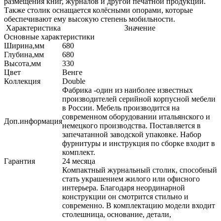
размещения книг, журналов и другой печатной продукции.
Также столик оснащается колёсными опорами, которые
обеспечивают ему высокую степень мобильности.
Характеристика
Значение
Основные характеристики
Ширина,мм
680
Глубина,мм
680
Высота,мм
330
Цвет
Венге
Коллекция
Double
Фабрика -один из наиболее известных
производителей серийной корпусной мебели
в России. Мебель производится на
современном оборудовании итальянского и
Доп.информация
немецкого производства. Поставляется в
запечатанной заводской упаковке. Набор
фурнитуры и инструкция по сборке входит в
комплект.
Гарантия
24 месяца
Компактный журнальный столик, способный
стать украшением жилого или офисного
интерьера. Благодаря неординарной
конструкции он смотрится стильно и
современно. В комплектацию модели входит
столешница, основание, детали,