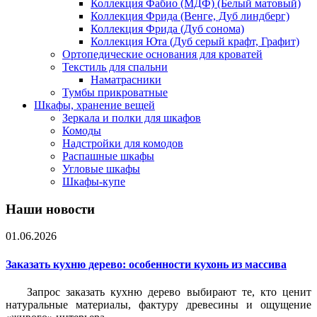
Коллекция Фабио (МДФ) (Белый матовый)
Коллекция Фрида (Венге, Дуб линдберг)
Коллекция Фрида (Дуб сонома)
Коллекция Юта (Дуб серый крафт, Графит)
Ортопедические основания для кроватей
Текстиль для спальни
Наматрасники
Тумбы прикроватные
Шкафы, хранение вещей
Зеркала и полки для шкафов
Комоды
Надстройки для комодов
Распашные шкафы
Угловые шкафы
Шкафы-купе
Наши новости
01.06.2026
Заказать кухню дерево: особенности кухонь из массива
Запрос заказать кухню дерево выбирают те, кто ценит
натуральные материалы, фактуру древесины и ощущение