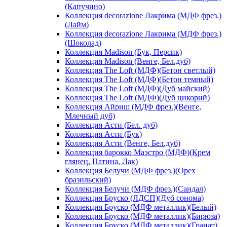
(Капучино)
Коллекция decorazione Лакрима (МДФ фрез.)
(Лайм)
Коллекция decorazione Лакрима (МДФ фрез.)
(Шоколад)
Коллекция Madison (Бук, Персик)
Коллекция Madison (Венге, Бел.дуб)
Коллекция The Loft (МДФ)(Бетон светлый)
Коллекция The Loft (МДФ)(Бетон темный)
Коллекция The Loft (МДФ)(Дуб майский)
Коллекция The Loft (МДФ)(Дуб цикорий)
Коллекция Айриш (МДФ фрез.)(Венге,
Млечный дуб)
Коллекция Асти (Бел. дуб)
Коллекция Асти (Бук)
Коллекция Асти (Венге, Бел.дуб)
Коллекция барокко Маэстро (МДФ)(Крем
глянец, Патина, Лак)
Коллекция Белучи (МДФ фрез.)(Орех
бразильский)
Коллекция Белучи (МДФ фрез.)(Сандал)
Коллекция Бруско (ЛДСП)(Дуб сонома)
Коллекция Бруско (МДФ металлик)(Белый)
Коллекция Бруско (МДФ металлик)(Бирюза)
Коллекция Бруско (МДФ металлик)(Гранат)