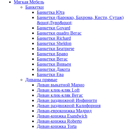
Мягкая Мебель
Банкетки
Банкетка Юта
Банкетки (Барокко, Бахрома, Кисти, Сутаж)
&quot;Лувр&quot;
Банкетки Govard
Банкетки quadro Вегас
Банкетки Richard
Банкетки Sheldon
Банкетки Беатриче
Банкетки Браво
Банкетки Вегас
Банкетки Вивьен
Банкетки Дакота
Банкетки Ева
Диваны прямые
Диван выкатной Марио
Диван клик-кляк Loft
Диван клик-кляк Вегас
Диван раздвижной Инфинити
Диван раздвижной Калифорния
Диван-еврокнижка Мадрид
Диван-книжка Esandwich
Диван-книжка Roberto
Диван-книжка Torta