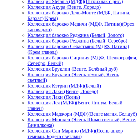
Коллекция Stefania (МДФ)(Штрихлак с рис.)
Коллекция Акура (Венге, Лоредо)
Коллекция барокко Дель-Монте (МДФ, Патина,
Бархат)(Крем)
Коллекция барокко Медичи (МДФ, Патина)(Орех
караваджо)
Коллекция барокко Реджина (Белый, Золото)
Коллекция барокко Реджина (Белый, Серебро)
Коллекция барокко Себастьяно (МДФ, Патина)
(Крем глянец)
Коллекция барокко Сицилия (МДФ, Шелкография,
Серебро, Белый)
Коллекция Бруклин (Венге, Белёный дуб)
Коллекция Бруклин (Ясень тёмный, Ясень
светлый)
Коллекция Кэтрин (МДФ)(Белый)
Коллекция Лаки (Венге, Лоредо)
Коллекция Лаки (Ясень)
Коллекция Лея (МДФ)(Венге Линум, Белый
глянец)
Коллекция Маджори (МДФ)(Венге магия, Бел.дуб)
Коллекция Мюнхен (Ясень Шимо светлый, Венге,
Винилкожа)
Коллекция Сан Марино (МДФ)(Ясень анкор
темный, Бодега светлый)