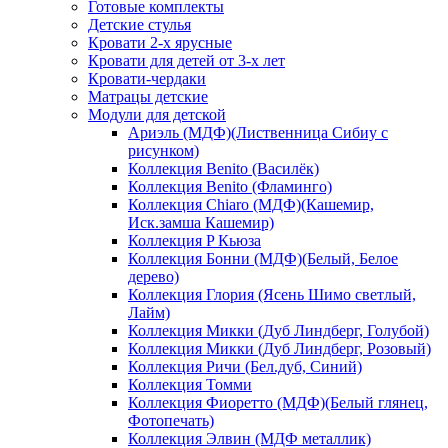
Готовые комплекты
Детские стулья
Кровати 2-х ярусные
Кровати для детей от 3-х лет
Кровати-чердаки
Матрацы детские
Модули для детской
Ариэль (МДФ)(Лиственница Сибиу с
рисунком)
Коллекция Benito (Василёк)
Коллекция Benito (Фламинго)
Коллекция Chiaro (МДФ)(Кашемир,
Иск.замша Кашемир)
Коллекция P Кьюза
Коллекция Бонни (МДФ)(Белый, Белое
дерево)
Коллекция Глория (Ясень Шимо светлый,
Лайм)
Коллекция Микки (Дуб Линдберг, Голубой)
Коллекция Микки (Дуб Линдберг, Розовый)
Коллекция Ричи (Бел.дуб, Синий)
Коллекция Томми
Коллекция Фиоретто (МДФ)(Белый глянец,
Фотопечать)
Коллекция Элвин (МДФ металлик)