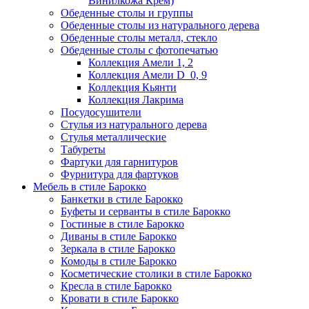
Винилкожа Крем)
Обеденные столы и группы
Обеденные столы из натурального дерева
Обеденные столы металл, стекло
Обеденные столы с фотопечатью
Коллекция Амели 1, 2
Коллекция Амели D_0, 9
Коллекция Кьянти
Коллекция Лакрима
Посудосушители
Стулья из натурального дерева
Стулья металлические
Табуреты
Фартуки для гарнитуров
Фурнитура для фартуков
Мебель в стиле Барокко
Банкетки в стиле Барокко
Буфеты и серванты в стиле Барокко
Гостиные в стиле Барокко
Диваны в стиле Барокко
Зеркала в стиле Барокко
Комоды в стиле Барокко
Косметические столики в стиле Барокко
Кресла в стиле Барокко
Кровати в стиле Барокко