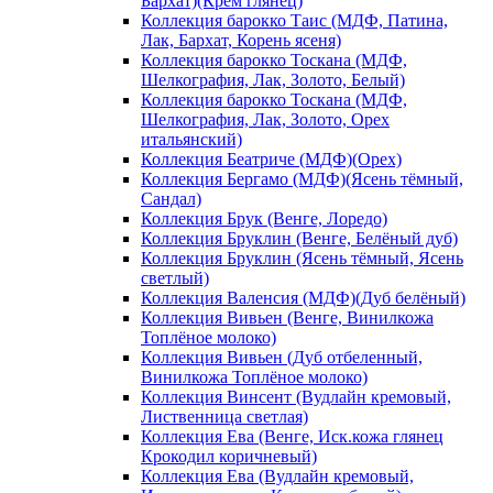
Бархат)(Крем глянец)
Коллекция барокко Таис (МДФ, Патина,
Лак, Бархат, Корень ясеня)
Коллекция барокко Тоскана (МДФ,
Шелкография, Лак, Золото, Белый)
Коллекция барокко Тоскана (МДФ,
Шелкография, Лак, Золото, Орех
итальянский)
Коллекция Беатриче (МДФ)(Орех)
Коллекция Бергамо (МДФ)(Ясень тёмный,
Сандал)
Коллекция Брук (Венге, Лоредо)
Коллекция Бруклин (Венге, Белёный дуб)
Коллекция Бруклин (Ясень тёмный, Ясень
светлый)
Коллекция Валенсия (МДФ)(Дуб белёный)
Коллекция Вивьен (Венге, Винилкожа
Топлёное молоко)
Коллекция Вивьен (Дуб отбеленный,
Винилкожа Топлёное молоко)
Коллекция Винсент (Вудлайн кремовый,
Лиственница светлая)
Коллекция Ева (Венге, Иск.кожа глянец
Крокодил коричневый)
Коллекция Ева (Вудлайн кремовый,