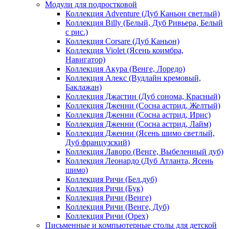
Модули для подростковой
Коллекция Adventure (Дуб Каньон светлый)
Коллекция Billy (Белый, Дуб Ривьера, Белый
с рис.)
Коллекция Corsare (Дуб Каньон)
Коллекция Violet (Ясень коимбра,
Навигатор)
Коллекция Акура (Венге, Лоредо)
Коллекция Алекс (Вудлайн кремовый,
Баклажан)
Коллекция Джастин (Дуб сонома, Красный)
Коллекция Дженни (Cосна астрид, Желтый)
Коллекция Дженни (Cосна астрид, Ирис)
Коллекция Дженни (Cосна астрид, Лайм)
Коллекция Дженни (Ясень шимо светлый,
Дуб французский)
Коллекция Лаворо (Венге, Выбеленный дуб)
Коллекция Леонардо (Дуб Атланта, Ясень
шимо)
Коллекция Ричи (Бел.дуб)
Коллекция Ричи (Бук)
Коллекция Ричи (Венге)
Коллекция Ричи (Венге, Дуб)
Коллекция Ричи (Орех)
Письменные и компьютерные столы для детской