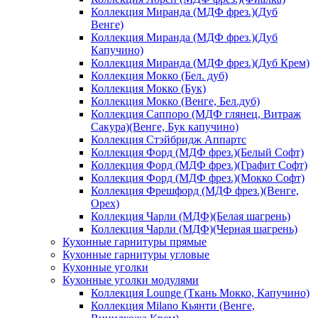
Коллекция Миранда (МДФ фрез.)(Дуб
Венге)
Коллекция Миранда (МДФ фрез.)(Дуб
Капучино)
Коллекция Миранда (МДФ фрез.)(Дуб Крем)
Коллекция Мокко (Бел. дуб)
Коллекция Мокко (Бук)
Коллекция Мокко (Венге, Бел.дуб)
Коллекция Саппоро (МДФ глянец, Витраж
Сакура)(Венге, Бук капучино)
Коллекция Стэйбридж Аппартс
Коллекция Форд (МДФ фрез.)(Белый Софт)
Коллекция Форд (МДФ фрез.)(Графит Софт)
Коллекция Форд (МДФ фрез.)(Мокко Софт)
Коллекция Фрешфорд (МДФ фрез.)(Венге,
Орех)
Коллекция Чарли (МДФ)(Белая шагрень)
Коллекция Чарли (МДФ)(Черная шагрень)
Кухонные гарнитуры прямые
Кухонные гарнитуры угловые
Кухонные уголки
Кухонные уголки модулями
Коллекция Lounge (Ткань Мокко, Капучино)
Коллекция Milano Кьянти (Венге,