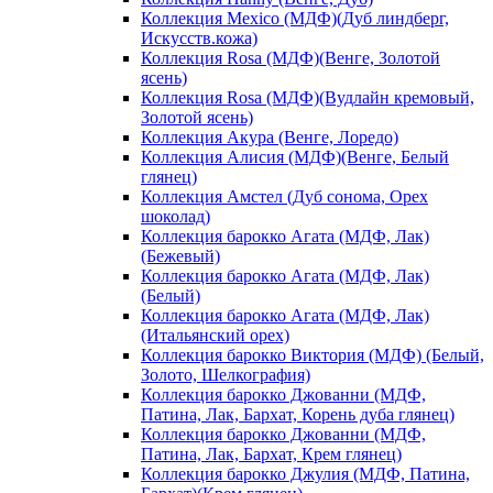
Коллекция Mexico (МДФ)(Дуб линдберг,
Искусств.кожа)
Коллекция Rosa (МДФ)(Венге, Золотой
ясень)
Коллекция Rosa (МДФ)(Вудлайн кремовый,
Золотой ясень)
Коллекция Акура (Венге, Лоредо)
Коллекция Алисия (МДФ)(Венге, Белый
глянец)
Коллекция Амстел (Дуб сонома, Орех
шоколад)
Коллекция барокко Агата (МДФ, Лак)
(Бежевый)
Коллекция барокко Агата (МДФ, Лак)
(Белый)
Коллекция барокко Агата (МДФ, Лак)
(Итальянский орех)
Коллекция барокко Виктория (МДФ) (Белый,
Золото, Шелкография)
Коллекция барокко Джованни (МДФ,
Патина, Лак, Бархат, Корень дуба глянец)
Коллекция барокко Джованни (МДФ,
Патина, Лак, Бархат, Крем глянец)
Коллекция барокко Джулия (МДФ, Патина,