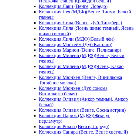
Иск.кожа глянец Крокодил белый)
Коллекция Лаки (Венге, Лоредо)
Коллекция Лея (МДФ)(Венге Линум, Белый
глянец)
Коллекция Лила (Венге, Дуб Линдберг)
Коллекция Лила (Ясень шимо темный, Ясень
шимо светлый)
Коллекция Лили (МДФ)(Белый лён)
Коллекция Мангейм (Дуб Кастано)
Коллекция Марион (Венге, Палисандр)
Коллекция Милена (МДФ)(Венге, Белый
глянец)
Коллекция Милена (МДФ)(Ясень, Какао
глянец)
Коллекция Мюнхен (Венге, Винилкожа
Топлёное молоко)
Коллекция Мюнхен (Дуб сонома,
Винилкожа белая)
Коллекция Оливия (Анкор темный, Анкор
белый)
Коллекция Оливия (Венге, Сосна астрид)
Коллекция Париж (МДФ)(Жемчуг
перламутр)
Коллекция Рокси (Венге, Лоредо)
Коллекция Сандра (Венге, Венге светлый)