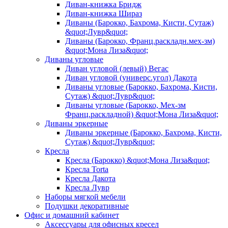
Диван-книжка Бридж
Диван-книжка Шираз
Диваны (Барокко, Бахрома, Кисти, Сутаж)
&quot;Лувр&quot;
Диваны (Барокко, Франц.раскладн.мех-зм)
&quot;Мона Лиза&quot;
Диваны угловые
Диван угловой (левый) Вегас
Диван угловой (универс.угол) Дакота
Диваны угловые (Барокко, Бахрома, Кисти,
Сутаж) &quot;Лувр&quot;
Диваны угловые (Барокко, Мех-зм
Франц.раскладной) &quot;Мона Лиза&quot;
Диваны эркерные
Диваны эркерные (Барокко, Бахрома, Кисти,
Сутаж) &quot;Лувр&quot;
Кресла
Кресла (Барокко) &quot;Мона Лиза&quot;
Кресла Torta
Кресла Дакота
Кресла Лувр
Наборы мягкой мебели
Подушки декоративные
Офис и домашний кабинет
Аксессуары для офисных кресел