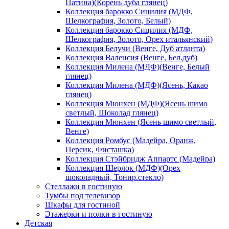
Патина)(Корень дуба глянец)
Коллекция барокко Сицилия (МДФ,
Шелкография, Золото, Белый)
Коллекция барокко Сицилия (МДФ,
Шелкография, Золото, Орех итальянский)
Коллекция Белучи (Венге, Дуб атланта)
Коллекция Валенсия (Венге, Бел.дуб)
Коллекция Милена (МДФ)(Венге, Белый
глянец)
Коллекция Милена (МДФ)(Ясень, Какао
глянец)
Коллекция Мюнхен (МДФ)(Ясень шимо
светлый, Шоколад глянец)
Коллекция Мюнхен (Ясень шимо светлый,
Венге)
Коллекция Ромбус (Мадейра, Оранж,
Персик, Фисташка)
Коллекция Стэйбридж Аппартс (Мадейра)
Коллекция Шерлок (МДФ)(Орех
шоколадный, Тонир.стекло)
Стеллажи в гостиную
Тумбы под телевизор
Шкафы для гостиной
Этажерки и полки в гостиную
Детская