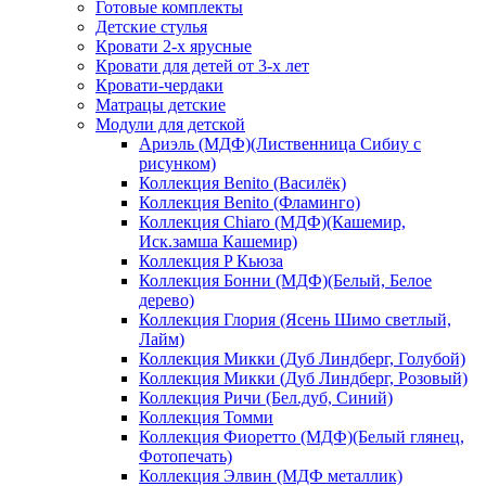
Готовые комплекты
Детские стулья
Кровати 2-х ярусные
Кровати для детей от 3-х лет
Кровати-чердаки
Матрацы детские
Модули для детской
Ариэль (МДФ)(Лиственница Сибиу с
рисунком)
Коллекция Benito (Василёк)
Коллекция Benito (Фламинго)
Коллекция Chiaro (МДФ)(Кашемир,
Иск.замша Кашемир)
Коллекция P Кьюза
Коллекция Бонни (МДФ)(Белый, Белое
дерево)
Коллекция Глория (Ясень Шимо светлый,
Лайм)
Коллекция Микки (Дуб Линдберг, Голубой)
Коллекция Микки (Дуб Линдберг, Розовый)
Коллекция Ричи (Бел.дуб, Синий)
Коллекция Томми
Коллекция Фиоретто (МДФ)(Белый глянец,
Фотопечать)
Коллекция Элвин (МДФ металлик)