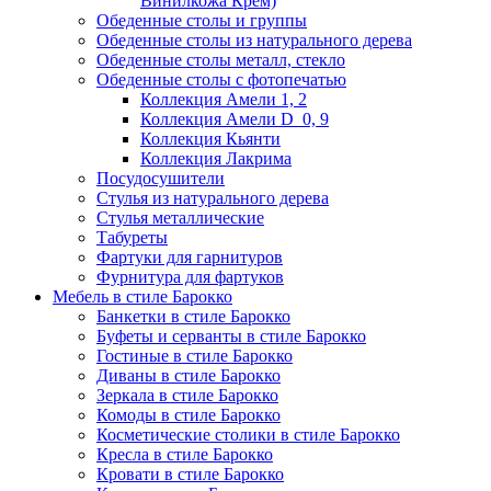
Винилкожа Крем)
Обеденные столы и группы
Обеденные столы из натурального дерева
Обеденные столы металл, стекло
Обеденные столы с фотопечатью
Коллекция Амели 1, 2
Коллекция Амели D_0, 9
Коллекция Кьянти
Коллекция Лакрима
Посудосушители
Стулья из натурального дерева
Стулья металлические
Табуреты
Фартуки для гарнитуров
Фурнитура для фартуков
Мебель в стиле Барокко
Банкетки в стиле Барокко
Буфеты и серванты в стиле Барокко
Гостиные в стиле Барокко
Диваны в стиле Барокко
Зеркала в стиле Барокко
Комоды в стиле Барокко
Косметические столики в стиле Барокко
Кресла в стиле Барокко
Кровати в стиле Барокко