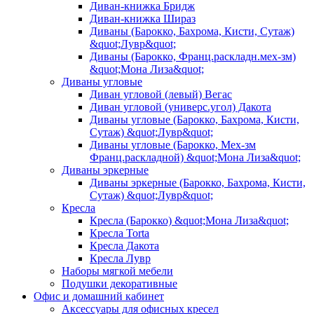
Диван-книжка Бридж
Диван-книжка Шираз
Диваны (Барокко, Бахрома, Кисти, Сутаж)
&quot;Лувр&quot;
Диваны (Барокко, Франц.раскладн.мех-зм)
&quot;Мона Лиза&quot;
Диваны угловые
Диван угловой (левый) Вегас
Диван угловой (универс.угол) Дакота
Диваны угловые (Барокко, Бахрома, Кисти,
Сутаж) &quot;Лувр&quot;
Диваны угловые (Барокко, Мех-зм
Франц.раскладной) &quot;Мона Лиза&quot;
Диваны эркерные
Диваны эркерные (Барокко, Бахрома, Кисти,
Сутаж) &quot;Лувр&quot;
Кресла
Кресла (Барокко) &quot;Мона Лиза&quot;
Кресла Torta
Кресла Дакота
Кресла Лувр
Наборы мягкой мебели
Подушки декоративные
Офис и домашний кабинет
Аксессуары для офисных кресел