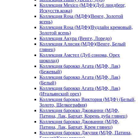
Коллекция Mexico (МДФ)(Дуб линдберг,
Искусств.кожа)
Коллекция Rosa (МДФ)(Венге, Золотой
ясень)
Коллекция Rosa (МДФ)(Вудлайн кремовый,
Золотой ясень)
Коллекция Акура (Венге, Лоредо)
Коллекция Алисия (МДФ)(Венге, Белый
глянец)
Коллекция Амстел (Дуб сонома, Орех
шоколад)
Коллекция барокко Агата (МДФ, Лак)
(Бежевый)
Коллекция барокко Агата (МДФ, Лак)
(Белый)
Коллекция барокко Агата (МДФ, Лак)
(Итальянский орех)
Коллекция барокко Виктория (МДФ) (Белый,
Золото, Шелкография)
Коллекция барокко Джованни (МДФ,
Патина, Лак, Бархат, Корень дуба глянец)
Коллекция барокко Джованни (МДФ,
Патина, Лак, Бархат, Крем глянец)
Коллекция барокко Джулия (МДФ, Патина,