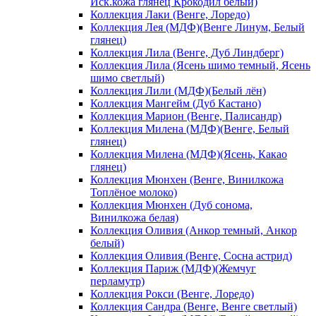
Иск.кожа глянец Крокодил белый)
Коллекция Лаки (Венге, Лоредо)
Коллекция Лея (МДФ)(Венге Линум, Белый
глянец)
Коллекция Лила (Венге, Дуб Линдберг)
Коллекция Лила (Ясень шимо темный, Ясень
шимо светлый)
Коллекция Лили (МДФ)(Белый лён)
Коллекция Мангейм (Дуб Кастано)
Коллекция Марион (Венге, Палисандр)
Коллекция Милена (МДФ)(Венге, Белый
глянец)
Коллекция Милена (МДФ)(Ясень, Какао
глянец)
Коллекция Мюнхен (Венге, Винилкожа
Топлёное молоко)
Коллекция Мюнхен (Дуб сонома,
Винилкожа белая)
Коллекция Оливия (Анкор темный, Анкор
белый)
Коллекция Оливия (Венге, Сосна астрид)
Коллекция Париж (МДФ)(Жемчуг
перламутр)
Коллекция Рокси (Венге, Лоредо)
Коллекция Сандра (Венге, Венге светлый)