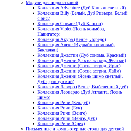
Модули для подростковой
Коллекция Adventure (Дуб Каньон светлый)
Коллекция Billy (Белый, Дуб Ривьера, Белый
с рис.)
Коллекция Corsare (Дуб Каньон)
Коллекция Violet (Ясень коимбра,
Навигатор)
Коллекция Акура (Венге, Лоредо)
Коллекция Алекс (Вудлайн кремовый,
Баклажан)
Коллекция Джастин (Дуб сонома, Красный)
Коллекция Дженни (Cосна астрид, Желтый)
Коллекция Дженни (Cосна астрид, Ирис)
Коллекция Дженни (Cосна астрид, Лайм)
Коллекция Дженни (Ясень шимо светлый,
Дуб французский)
Коллекция Лаворо (Венге, Выбеленный дуб)
Коллекция Леонардо (Дуб Атланта, Ясень
шимо)
Коллекция Ричи (Бел.дуб)
Коллекция Ричи (Бук)
Коллекция Ричи (Венге)
Коллекция Ричи (Венге, Дуб)
Коллекция Ричи (Орех)
Письменные и компьютерные столы для детской