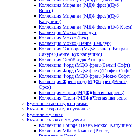
Коллекция Миранда (МДФ фрез.)(Дуб
Венге)
Коллекция Миранда (МДФ фрез.)(Дуб
Капучино)
Коллекция Миранда (МДФ фрез.)(Дуб Крем)
Коллекция Мокко (Бел. дуб)
Коллекция Мокко (Бук)
Коллекция Мокко (Венге, Бел.дуб)
Коллекция Саппоро (МДФ глянец, Витраж
Сакура)(Венге, Бук капучино)
Коллекция Стэйбридж Аппартс
Коллекция Форд (МДФ фрез.)(Белый Софт)
Коллекция Форд (МДФ фрез.)(Графит Софт)
Коллекция Форд (МДФ фрез.)(Мокко Софт)
Коллекция Фрешфорд (МДФ фрез.)(Венге,
Орех)
Коллекция Чарли (МДФ)(Белая шагрень)
Коллекция Чарли (МДФ)(Черная шагрень)
Кухонные гарнитуры прямые
Кухонные гарнитуры угловые
Кухонные уголки
Кухонные уголки модулями
Коллекция Lounge (Ткань Мокко, Капучино)
Коллекция Milano Кьянти (Венге,