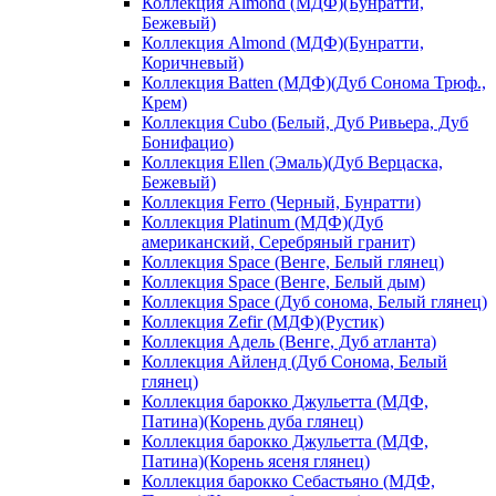
Коллекция Almond (МДФ)(Бунратти,
Бежевый)
Коллекция Almond (МДФ)(Бунратти,
Коричневый)
Коллекция Batten (МДФ)(Дуб Сонома Трюф.,
Крем)
Коллекция Cubo (Белый, Дуб Ривьера, Дуб
Бонифацио)
Коллекция Ellen (Эмаль)(Дуб Верцаска,
Бежевый)
Коллекция Ferro (Черный, Бунратти)
Коллекция Platinum (МДФ)(Дуб
американский, Серебряный гранит)
Коллекция Space (Венге, Белый глянец)
Коллекция Space (Венге, Белый дым)
Коллекция Space (Дуб сонома, Белый глянец)
Коллекция Zefir (МДФ)(Рустик)
Коллекция Адель (Венге, Дуб атланта)
Коллекция Айленд (Дуб Сонома, Белый
глянец)
Коллекция барокко Джульетта (МДФ,
Патина)(Корень дуба глянец)
Коллекция барокко Джульетта (МДФ,
Патина)(Корень ясеня глянец)
Коллекция барокко Себастьяно (МДФ,