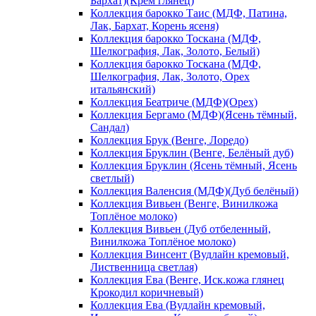
Бархат)(Крем глянец)
Коллекция барокко Таис (МДФ, Патина,
Лак, Бархат, Корень ясеня)
Коллекция барокко Тоскана (МДФ,
Шелкография, Лак, Золото, Белый)
Коллекция барокко Тоскана (МДФ,
Шелкография, Лак, Золото, Орех
итальянский)
Коллекция Беатриче (МДФ)(Орех)
Коллекция Бергамо (МДФ)(Ясень тёмный,
Сандал)
Коллекция Брук (Венге, Лоредо)
Коллекция Бруклин (Венге, Белёный дуб)
Коллекция Бруклин (Ясень тёмный, Ясень
светлый)
Коллекция Валенсия (МДФ)(Дуб белёный)
Коллекция Вивьен (Венге, Винилкожа
Топлёное молоко)
Коллекция Вивьен (Дуб отбеленный,
Винилкожа Топлёное молоко)
Коллекция Винсент (Вудлайн кремовый,
Лиственница светлая)
Коллекция Ева (Венге, Иск.кожа глянец
Крокодил коричневый)
Коллекция Ева (Вудлайн кремовый,