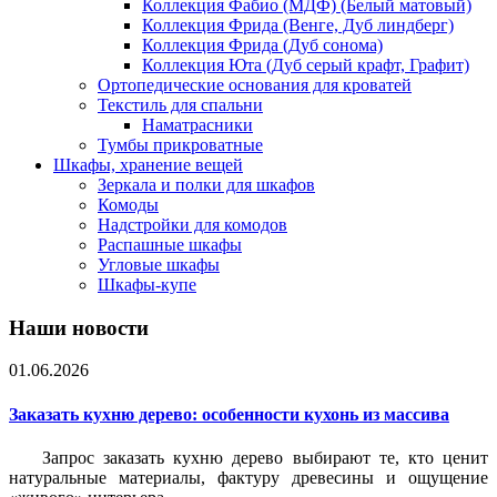
Коллекция Фабио (МДФ) (Белый матовый)
Коллекция Фрида (Венге, Дуб линдберг)
Коллекция Фрида (Дуб сонома)
Коллекция Юта (Дуб серый крафт, Графит)
Ортопедические основания для кроватей
Текстиль для спальни
Наматрасники
Тумбы прикроватные
Шкафы, хранение вещей
Зеркала и полки для шкафов
Комоды
Надстройки для комодов
Распашные шкафы
Угловые шкафы
Шкафы-купе
Наши новости
01.06.2026
Заказать кухню дерево: особенности кухонь из массива
Запрос заказать кухню дерево выбирают те, кто ценит
натуральные материалы, фактуру древесины и ощущение