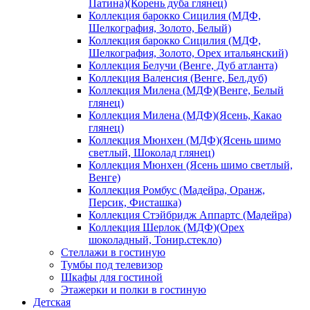
Патина)(Корень дуба глянец)
Коллекция барокко Сицилия (МДФ,
Шелкография, Золото, Белый)
Коллекция барокко Сицилия (МДФ,
Шелкография, Золото, Орех итальянский)
Коллекция Белучи (Венге, Дуб атланта)
Коллекция Валенсия (Венге, Бел.дуб)
Коллекция Милена (МДФ)(Венге, Белый
глянец)
Коллекция Милена (МДФ)(Ясень, Какао
глянец)
Коллекция Мюнхен (МДФ)(Ясень шимо
светлый, Шоколад глянец)
Коллекция Мюнхен (Ясень шимо светлый,
Венге)
Коллекция Ромбус (Мадейра, Оранж,
Персик, Фисташка)
Коллекция Стэйбридж Аппартс (Мадейра)
Коллекция Шерлок (МДФ)(Орех
шоколадный, Тонир.стекло)
Стеллажи в гостиную
Тумбы под телевизор
Шкафы для гостиной
Этажерки и полки в гостиную
Детская