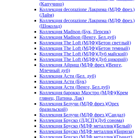
(Капучино)
Коллекция decorazione Лакрима (МДФ фрез.)
(Лайм)
Коллекция decorazione Лакрима (МДФ фрез.)
(Шоколад)
Коллекция Madison (Бук, Персик)
Коллекция Madison (Венге, Бел.дуб)
Коллекция The Loft (МДФ)(Бетон светлый)
Коллекция The Loft (МДФ)(Бетон темный)
Коллекция The Loft (МДФ)(Дуб майский)
Коллекция The Loft (МДФ)(Дуб цикорий)
Коллекция Айриш (МДФ фрез.)(Венге,
Млечный дуб)
Коллекция Асти (Бел. дуб)
Коллекция Асти (Бук)
Коллекция Асти (Венге, Бел.дуб)
Коллекция барокко Маэстро (МДФ)(Крем
глянец, Патина, Лак)
Коллекция Белучи (МДФ фрез.)(Орех
бразильский)
Коллекция Белучи (МДФ фрез.)(Сандал)
Коллекция Бруско (ЛДСП)(Дуб сонома)
Коллекция Бруско (МДФ металлик)(Белый)
Коллекция Бруско (МДФ металлик)(Бирюза)
Коллекция Бруско (МДФ металлик)(Гранат)