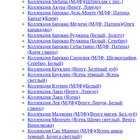
Коллекция Stefania (МДФ)(Штрихлак с рис.)
Коллекция Акура (Венге, Лоредо)
Коллекция барокко Дель-Монте (МДФ, Патина,
Бархат)(Крем)
Коллекция барокко Медичи (МДФ, Патина)(Орех
караваджо)
Коллекция барокко Реджина (Белый, Золото)
Коллекция барокко Реджина (Белый, Серебро)
Коллекция барокко Себастьяно (МДФ, Патина)
(Крем глянец)
Коллекция барокко Сицилия (МДФ, Шелкография,
Серебро, Белый)
Коллекция Бруклин (Венге, Белёный дуб)
Коллекция Бруклин (Ясень тёмный, Ясень
светлый)
Коллекция Кэтрин (МДФ)(Белый)
Коллекция Лаки (Венге, Лоредо)
Коллекция Лаки (Ясень)
Коллекция Лея (МДФ)(Венге Линум, Белый
глянец)
Коллекция Маджори (МДФ)(Венге магия, Бел.дуб)
Коллекция Мюнхен (Ясень Шимо светлый, Венге,
Винилкожа)
Коллекция Сан Марино (МДФ)(Ясень анкор
темный, Бодега светлый)