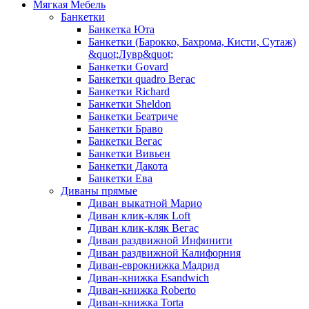
Мягкая Мебель
Банкетки
Банкетка Юта
Банкетки (Барокко, Бахрома, Кисти, Сутаж)
&quot;Лувр&quot;
Банкетки Govard
Банкетки quadro Вегас
Банкетки Richard
Банкетки Sheldon
Банкетки Беатриче
Банкетки Браво
Банкетки Вегас
Банкетки Вивьен
Банкетки Дакота
Банкетки Ева
Диваны прямые
Диван выкатной Марио
Диван клик-кляк Loft
Диван клик-кляк Вегас
Диван раздвижной Инфинити
Диван раздвижной Калифорния
Диван-еврокнижка Мадрид
Диван-книжка Esandwich
Диван-книжка Roberto
Диван-книжка Torta