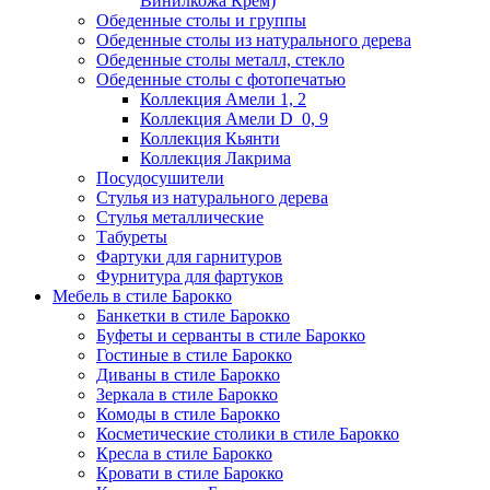
Винилкожа Крем)
Обеденные столы и группы
Обеденные столы из натурального дерева
Обеденные столы металл, стекло
Обеденные столы с фотопечатью
Коллекция Амели 1, 2
Коллекция Амели D_0, 9
Коллекция Кьянти
Коллекция Лакрима
Посудосушители
Стулья из натурального дерева
Стулья металлические
Табуреты
Фартуки для гарнитуров
Фурнитура для фартуков
Мебель в стиле Барокко
Банкетки в стиле Барокко
Буфеты и серванты в стиле Барокко
Гостиные в стиле Барокко
Диваны в стиле Барокко
Зеркала в стиле Барокко
Комоды в стиле Барокко
Косметические столики в стиле Барокко
Кресла в стиле Барокко
Кровати в стиле Барокко