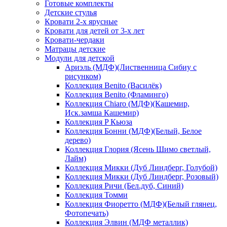
Готовые комплекты
Детские стулья
Кровати 2-х ярусные
Кровати для детей от 3-х лет
Кровати-чердаки
Матрацы детские
Модули для детской
Ариэль (МДФ)(Лиственница Сибиу с
рисунком)
Коллекция Benito (Василёк)
Коллекция Benito (Фламинго)
Коллекция Chiaro (МДФ)(Кашемир,
Иск.замша Кашемир)
Коллекция P Кьюза
Коллекция Бонни (МДФ)(Белый, Белое
дерево)
Коллекция Глория (Ясень Шимо светлый,
Лайм)
Коллекция Микки (Дуб Линдберг, Голубой)
Коллекция Микки (Дуб Линдберг, Розовый)
Коллекция Ричи (Бел.дуб, Синий)
Коллекция Томми
Коллекция Фиоретто (МДФ)(Белый глянец,
Фотопечать)
Коллекция Элвин (МДФ металлик)