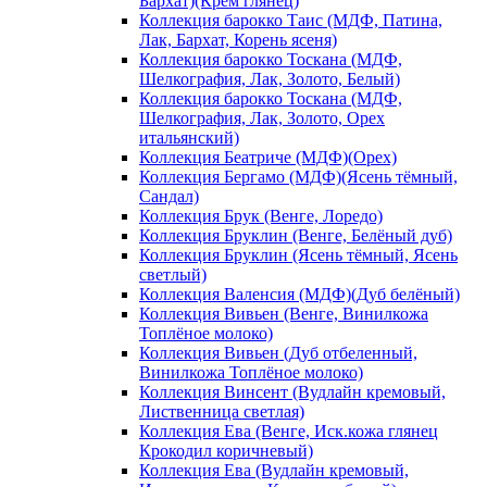
Бархат)(Крем глянец)
Коллекция барокко Таис (МДФ, Патина,
Лак, Бархат, Корень ясеня)
Коллекция барокко Тоскана (МДФ,
Шелкография, Лак, Золото, Белый)
Коллекция барокко Тоскана (МДФ,
Шелкография, Лак, Золото, Орех
итальянский)
Коллекция Беатриче (МДФ)(Орех)
Коллекция Бергамо (МДФ)(Ясень тёмный,
Сандал)
Коллекция Брук (Венге, Лоредо)
Коллекция Бруклин (Венге, Белёный дуб)
Коллекция Бруклин (Ясень тёмный, Ясень
светлый)
Коллекция Валенсия (МДФ)(Дуб белёный)
Коллекция Вивьен (Венге, Винилкожа
Топлёное молоко)
Коллекция Вивьен (Дуб отбеленный,
Винилкожа Топлёное молоко)
Коллекция Винсент (Вудлайн кремовый,
Лиственница светлая)
Коллекция Ева (Венге, Иск.кожа глянец
Крокодил коричневый)
Коллекция Ева (Вудлайн кремовый,