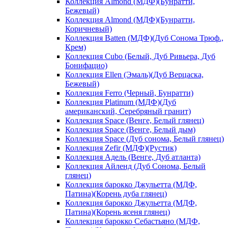
Коллекция Almond (МДФ)(Бунратти,
Бежевый)
Коллекция Almond (МДФ)(Бунратти,
Коричневый)
Коллекция Batten (МДФ)(Дуб Сонома Трюф.,
Крем)
Коллекция Cubo (Белый, Дуб Ривьера, Дуб
Бонифацио)
Коллекция Ellen (Эмаль)(Дуб Верцаска,
Бежевый)
Коллекция Ferro (Черный, Бунратти)
Коллекция Platinum (МДФ)(Дуб
американский, Серебряный гранит)
Коллекция Space (Венге, Белый глянец)
Коллекция Space (Венге, Белый дым)
Коллекция Space (Дуб сонома, Белый глянец)
Коллекция Zefir (МДФ)(Рустик)
Коллекция Адель (Венге, Дуб атланта)
Коллекция Айленд (Дуб Сонома, Белый
глянец)
Коллекция барокко Джульетта (МДФ,
Патина)(Корень дуба глянец)
Коллекция барокко Джульетта (МДФ,
Патина)(Корень ясеня глянец)
Коллекция барокко Себастьяно (МДФ,