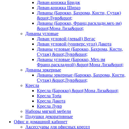
Диван-книжка Бридж
Диван-книжка Шираз
Диваны (Барокко, Бахрома, Кисти, Сутаж)
&quot;Лувр&quot;
Диваны (Барокко, Франц.раскладн.мех-зм)
&quot;Мона Лиза&quot;
Диваны угловые
Диван угловой (левый) Вегас
Диван угловой (универс.угол) Дакота
Диваны угловые (Барокко, Бахрома, Кисти,
Сутаж) &quot;Лувр&quot;
Диваны угловые (Барокко, Мех-зм
Франц.раскладной) &quot;Мона Лиза&quot;
Диваны эркерные
Диваны эркерные (Барокко, Бахрома, Кисти,
Сутаж) &quot;Лувр&quot;
Кресла
Кресла (Барокко) &quot;Мона Лиза&quot;
Кресла Torta
Кресла Дакота
Кресла Лувр
Наборы мягкой мебели
Подушки декоративные
Офис и домашний кабинет
Аксессуары для офисных кресел