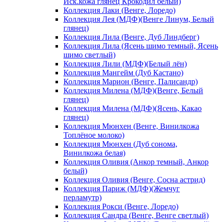
Иск.кожа глянец Крокодил белый)
Коллекция Лаки (Венге, Лоредо)
Коллекция Лея (МДФ)(Венге Линум, Белый
глянец)
Коллекция Лила (Венге, Дуб Линдберг)
Коллекция Лила (Ясень шимо темный, Ясень
шимо светлый)
Коллекция Лили (МДФ)(Белый лён)
Коллекция Мангейм (Дуб Кастано)
Коллекция Марион (Венге, Палисандр)
Коллекция Милена (МДФ)(Венге, Белый
глянец)
Коллекция Милена (МДФ)(Ясень, Какао
глянец)
Коллекция Мюнхен (Венге, Винилкожа
Топлёное молоко)
Коллекция Мюнхен (Дуб сонома,
Винилкожа белая)
Коллекция Оливия (Анкор темный, Анкор
белый)
Коллекция Оливия (Венге, Сосна астрид)
Коллекция Париж (МДФ)(Жемчуг
перламутр)
Коллекция Рокси (Венге, Лоредо)
Коллекция Сандра (Венге, Венге светлый)