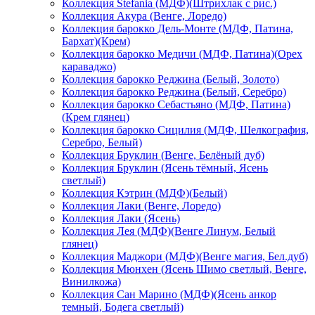
Коллекция Stefania (МДФ)(Штрихлак с рис.)
Коллекция Акура (Венге, Лоредо)
Коллекция барокко Дель-Монте (МДФ, Патина,
Бархат)(Крем)
Коллекция барокко Медичи (МДФ, Патина)(Орех
караваджо)
Коллекция барокко Реджина (Белый, Золото)
Коллекция барокко Реджина (Белый, Серебро)
Коллекция барокко Себастьяно (МДФ, Патина)
(Крем глянец)
Коллекция барокко Сицилия (МДФ, Шелкография,
Серебро, Белый)
Коллекция Бруклин (Венге, Белёный дуб)
Коллекция Бруклин (Ясень тёмный, Ясень
светлый)
Коллекция Кэтрин (МДФ)(Белый)
Коллекция Лаки (Венге, Лоредо)
Коллекция Лаки (Ясень)
Коллекция Лея (МДФ)(Венге Линум, Белый
глянец)
Коллекция Маджори (МДФ)(Венге магия, Бел.дуб)
Коллекция Мюнхен (Ясень Шимо светлый, Венге,
Винилкожа)
Коллекция Сан Марино (МДФ)(Ясень анкор
темный, Бодега светлый)