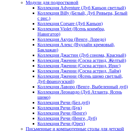
Модули для подростковой
Коллекция Adventure (Дуб Каньон светлый)
Коллекция Billy (Белый, Дуб Ривьера, Белый
с рис.)
Коллекция Corsare (Дуб Каньон)
Коллекция Violet (Ясень коимбра,
Навигатор)
Коллекция Акура (Венге, Лоредо)
Коллекция Алекс (Вудлайн кремовый,
Баклажан)
Коллекция Джастин (Дуб сонома, Красный)
Коллекция Дженни (Cосна астрид, Желтый)
Коллекция Дженни (Cосна астрид, Ирис)
Коллекция Дженни (Cосна астрид, Лайм)
Коллекция Дженни (Ясень шимо светлый,
Дуб французский)
Коллекция Лаворо (Венге, Выбеленный дуб)
Коллекция Леонардо (Дуб Атланта, Ясень
шимо)
Коллекция Ричи (Бел.дуб)
Коллекция Ричи (Бук)
Коллекция Ричи (Венге)
Коллекция Ричи (Венге, Дуб)
Коллекция Ричи (Орех)
Письменные и компьютерные столы для детской