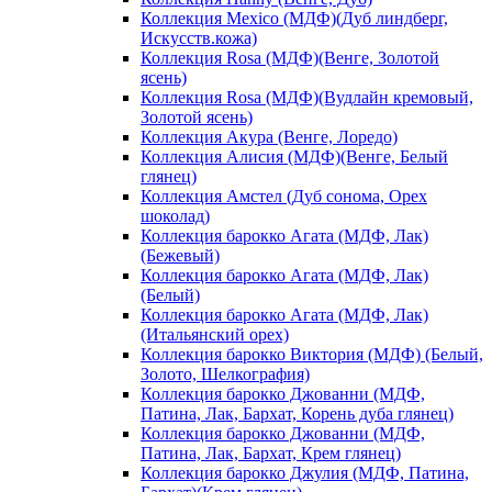
Коллекция Mexico (МДФ)(Дуб линдберг,
Искусств.кожа)
Коллекция Rosa (МДФ)(Венге, Золотой
ясень)
Коллекция Rosa (МДФ)(Вудлайн кремовый,
Золотой ясень)
Коллекция Акура (Венге, Лоредо)
Коллекция Алисия (МДФ)(Венге, Белый
глянец)
Коллекция Амстел (Дуб сонома, Орех
шоколад)
Коллекция барокко Агата (МДФ, Лак)
(Бежевый)
Коллекция барокко Агата (МДФ, Лак)
(Белый)
Коллекция барокко Агата (МДФ, Лак)
(Итальянский орех)
Коллекция барокко Виктория (МДФ) (Белый,
Золото, Шелкография)
Коллекция барокко Джованни (МДФ,
Патина, Лак, Бархат, Корень дуба глянец)
Коллекция барокко Джованни (МДФ,
Патина, Лак, Бархат, Крем глянец)
Коллекция барокко Джулия (МДФ, Патина,