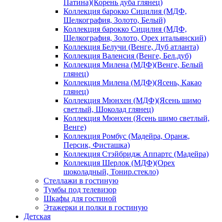
Патина)(Корень дуба глянец)
Коллекция барокко Сицилия (МДФ,
Шелкография, Золото, Белый)
Коллекция барокко Сицилия (МДФ,
Шелкография, Золото, Орех итальянский)
Коллекция Белучи (Венге, Дуб атланта)
Коллекция Валенсия (Венге, Бел.дуб)
Коллекция Милена (МДФ)(Венге, Белый
глянец)
Коллекция Милена (МДФ)(Ясень, Какао
глянец)
Коллекция Мюнхен (МДФ)(Ясень шимо
светлый, Шоколад глянец)
Коллекция Мюнхен (Ясень шимо светлый,
Венге)
Коллекция Ромбус (Мадейра, Оранж,
Персик, Фисташка)
Коллекция Стэйбридж Аппартс (Мадейра)
Коллекция Шерлок (МДФ)(Орех
шоколадный, Тонир.стекло)
Стеллажи в гостиную
Тумбы под телевизор
Шкафы для гостиной
Этажерки и полки в гостиную
Детская