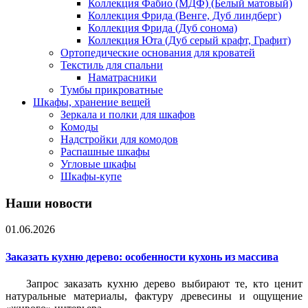
Коллекция Фабио (МДФ) (Белый матовый)
Коллекция Фрида (Венге, Дуб линдберг)
Коллекция Фрида (Дуб сонома)
Коллекция Юта (Дуб серый крафт, Графит)
Ортопедические основания для кроватей
Текстиль для спальни
Наматрасники
Тумбы прикроватные
Шкафы, хранение вещей
Зеркала и полки для шкафов
Комоды
Надстройки для комодов
Распашные шкафы
Угловые шкафы
Шкафы-купе
Наши новости
01.06.2026
Заказать кухню дерево: особенности кухонь из массива
Запрос заказать кухню дерево выбирают те, кто ценит
натуральные материалы, фактуру древесины и ощущение