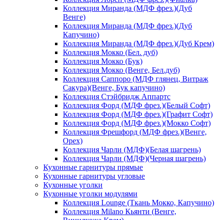
Коллекция Миранда (МДФ фрез.)(Дуб
Венге)
Коллекция Миранда (МДФ фрез.)(Дуб
Капучино)
Коллекция Миранда (МДФ фрез.)(Дуб Крем)
Коллекция Мокко (Бел. дуб)
Коллекция Мокко (Бук)
Коллекция Мокко (Венге, Бел.дуб)
Коллекция Саппоро (МДФ глянец, Витраж
Сакура)(Венге, Бук капучино)
Коллекция Стэйбридж Аппартс
Коллекция Форд (МДФ фрез.)(Белый Софт)
Коллекция Форд (МДФ фрез.)(Графит Софт)
Коллекция Форд (МДФ фрез.)(Мокко Софт)
Коллекция Фрешфорд (МДФ фрез.)(Венге,
Орех)
Коллекция Чарли (МДФ)(Белая шагрень)
Коллекция Чарли (МДФ)(Черная шагрень)
Кухонные гарнитуры прямые
Кухонные гарнитуры угловые
Кухонные уголки
Кухонные уголки модулями
Коллекция Lounge (Ткань Мокко, Капучино)
Коллекция Milano Кьянти (Венге,