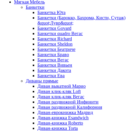
Мягкая Мебель
Банкетки
Банкетка Юта
Банкетки (Барокко, Бахрома, Кисти, Сутаж)
&quot;Лувр&quot;
Банкетки Govard
Банкетки quadro Вегас
Банкетки Richard
Банкетки Sheldon
Банкетки Беатриче
Банкетки Браво
Банкетки Вегас
Банкетки Вивьен
Банкетки Дакота
Банкетки Ева
Диваны прямые
Диван выкатной Марио
Диван клик-кляк Loft
Диван клик-кляк Вегас
Диван раздвижной Инфинити
Диван раздвижной Калифорния
Диван-еврокнижка Мадрид
Диван-книжка Esandwich
Диван-книжка Roberto
Диван-книжка Torta