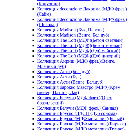
(Капучино)
Коллекция decorazione Лакрима (МДФ фрез.)
(Лайм)
Коллекция decorazione Лакрима (МДФ фрез.)
(Шоколад)
Коллекция Madison (Бук, Персик)
Коллекция Madison (Венге, Бел.дуб)
Коллекция The Loft (МДФ)(Бетон светлый)
Коллекция The Loft (МДФ)(Бетон темный)
Коллекция The Loft (МДФ)(Дуб майский)
Коллекция The Loft (МДФ)(Дуб цикорий)
Коллекция Айриш (МДФ фрез.)(Венге,
Млечный дуб)
Коллекция Асти (Бел. дуб)
Коллекция Асти (Бук)
Коллекция Асти (Венге, Бел.дуб)
Коллекция барокко Маэстро (МДФ)(Крем
глянец, Патина, Лак)
Коллекция Белучи (МДФ фрез.)(Орех
бразильский)
Коллекция Белучи (МДФ фрез.)(Сандал)
Коллекция Бруско (ЛДСП)(Дуб сонома)
Коллекция Бруско (МДФ металлик)(Белый)
Коллекция Бруско (МДФ металлик)(Бирюза)
Коллекция Бруско (МДФ металлик)(Гранат)