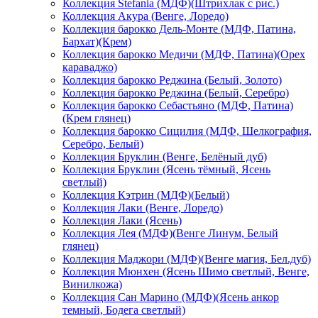
Коллекция Stefania (МДФ)(Штрихлак с рис.)
Коллекция Акура (Венге, Лоредо)
Коллекция барокко Дель-Монте (МДФ, Патина,
Бархат)(Крем)
Коллекция барокко Медичи (МДФ, Патина)(Орех
караваджо)
Коллекция барокко Реджина (Белый, Золото)
Коллекция барокко Реджина (Белый, Серебро)
Коллекция барокко Себастьяно (МДФ, Патина)
(Крем глянец)
Коллекция барокко Сицилия (МДФ, Шелкография,
Серебро, Белый)
Коллекция Бруклин (Венге, Белёный дуб)
Коллекция Бруклин (Ясень тёмный, Ясень
светлый)
Коллекция Кэтрин (МДФ)(Белый)
Коллекция Лаки (Венге, Лоредо)
Коллекция Лаки (Ясень)
Коллекция Лея (МДФ)(Венге Линум, Белый
глянец)
Коллекция Маджори (МДФ)(Венге магия, Бел.дуб)
Коллекция Мюнхен (Ясень Шимо светлый, Венге,
Винилкожа)
Коллекция Сан Марино (МДФ)(Ясень анкор
темный, Бодега светлый)