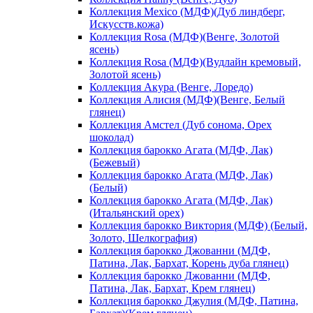
Коллекция Mexico (МДФ)(Дуб линдберг,
Искусств.кожа)
Коллекция Rosa (МДФ)(Венге, Золотой
ясень)
Коллекция Rosa (МДФ)(Вудлайн кремовый,
Золотой ясень)
Коллекция Акура (Венге, Лоредо)
Коллекция Алисия (МДФ)(Венге, Белый
глянец)
Коллекция Амстел (Дуб сонома, Орех
шоколад)
Коллекция барокко Агата (МДФ, Лак)
(Бежевый)
Коллекция барокко Агата (МДФ, Лак)
(Белый)
Коллекция барокко Агата (МДФ, Лак)
(Итальянский орех)
Коллекция барокко Виктория (МДФ) (Белый,
Золото, Шелкография)
Коллекция барокко Джованни (МДФ,
Патина, Лак, Бархат, Корень дуба глянец)
Коллекция барокко Джованни (МДФ,
Патина, Лак, Бархат, Крем глянец)
Коллекция барокко Джулия (МДФ, Патина,