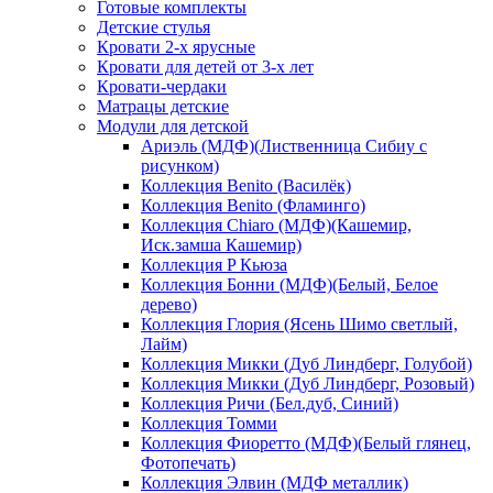
Готовые комплекты
Детские стулья
Кровати 2-х ярусные
Кровати для детей от 3-х лет
Кровати-чердаки
Матрацы детские
Модули для детской
Ариэль (МДФ)(Лиственница Сибиу с
рисунком)
Коллекция Benito (Василёк)
Коллекция Benito (Фламинго)
Коллекция Chiaro (МДФ)(Кашемир,
Иск.замша Кашемир)
Коллекция P Кьюза
Коллекция Бонни (МДФ)(Белый, Белое
дерево)
Коллекция Глория (Ясень Шимо светлый,
Лайм)
Коллекция Микки (Дуб Линдберг, Голубой)
Коллекция Микки (Дуб Линдберг, Розовый)
Коллекция Ричи (Бел.дуб, Синий)
Коллекция Томми
Коллекция Фиоретто (МДФ)(Белый глянец,
Фотопечать)
Коллекция Элвин (МДФ металлик)