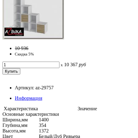
10 936
Скидка 5%
10 367
руб
x
Артикул: az-29757
Информация
Характеристика
Значение
Основные характеристики
Ширина,мм
1400
Глубина,мм
354
Высота,мм
1372
Цвет
Белый/Дуб Ривьера