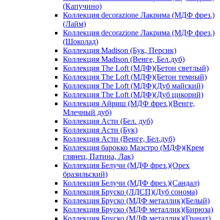
(Капучино)
Коллекция decorazione Лакрима (МДФ фрез.)
(Лайм)
Коллекция decorazione Лакрима (МДФ фрез.)
(Шоколад)
Коллекция Madison (Бук, Персик)
Коллекция Madison (Венге, Бел.дуб)
Коллекция The Loft (МДФ)(Бетон светлый)
Коллекция The Loft (МДФ)(Бетон темный)
Коллекция The Loft (МДФ)(Дуб майский)
Коллекция The Loft (МДФ)(Дуб цикорий)
Коллекция Айриш (МДФ фрез.)(Венге,
Млечный дуб)
Коллекция Асти (Бел. дуб)
Коллекция Асти (Бук)
Коллекция Асти (Венге, Бел.дуб)
Коллекция барокко Маэстро (МДФ)(Крем
глянец, Патина, Лак)
Коллекция Белучи (МДФ фрез.)(Орех
бразильский)
Коллекция Белучи (МДФ фрез.)(Сандал)
Коллекция Бруско (ЛДСП)(Дуб сонома)
Коллекция Бруско (МДФ металлик)(Белый)
Коллекция Бруско (МДФ металлик)(Бирюза)
Коллекция Бруско (МДФ металлик)(Гранат)