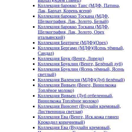
Бархат)(Крем глянец)
Коллекция барокко Таис (МДФ, Патина,
Лак, Бархат, Корень ясеня)
Коллекция барокко Тоскана (МДФ,
Шелкография, Лак, Золото, Белый)
Коллекция барокко Тоскана (МДФ,
Шелкография, Лак, Золото, Орех
итальянский)
Коллекция Беатриче (МДФ)(Орех)
Коллекция Бергамо (МДФ)(Ясень тёмный,
Сандал)
Коллекция Брук (Венге, Лоредо)
Коллекция Бруклин (Венге, Белёный дуб)
Коллекция Бруклин (Ясень тёмный, Ясень
светлый)
Коллекция Валенсия (МДФ)(Дуб белёный)
Коллекция Вивьен (Венге, Винилкожа
Топлёное молоко)
Коллекция Вивьен (Дуб отбеленный,
Винилкожа Топлёное молоко)
Коллекция Винсент (Вудлайн кремовый,
Лиственница светлая)
Коллекция Ева (Венге, Иск.кожа глянец
Крокодил коричневый)
Коллекция Ева (Вудлайн кремовый,