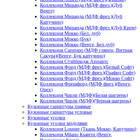
Коллекция Миранда (МДФ фрез.)(Дуб
Венге)
Коллекция Миранда (МДФ фрез.)(Дуб
Капучино)
Коллекция Миранда (МДФ фрез.)(Дуб Крем)
Коллекция Мокко (Бел. дуб)
Коллекция Мокко (Бук)
Коллекция Мокко (Венге, Бел.дуб)
Коллекция Саппоро (МДФ глянец, Витраж
Сакура)(Венге, Бук капучино)
Коллекция Стэйбридж Аппартс
Коллекция Форд (МДФ фрез.)(Белый Софт)
Коллекция Форд (МДФ фрез.)(Графит Софт)
Коллекция Форд (МДФ фрез.)(Мокко Софт)
Коллекция Фрешфорд (МДФ фрез.)(Венге,
Орех)
Коллекция Чарли (МДФ)(Белая шагрень)
Коллекция Чарли (МДФ)(Черная шагрень)
Кухонные гарнитуры прямые
Кухонные гарнитуры угловые
Кухонные уголки
Кухонные уголки модулями
Коллекция Lounge (Ткань Мокко, Капучино)
Коллекция Milano Кьянти (Венге,