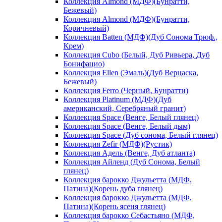
Коллекция Almond (МДФ)(Бунратти,
Бежевый)
Коллекция Almond (МДФ)(Бунратти,
Коричневый)
Коллекция Batten (МДФ)(Дуб Сонома Трюф.,
Крем)
Коллекция Cubo (Белый, Дуб Ривьера, Дуб
Бонифацио)
Коллекция Ellen (Эмаль)(Дуб Верцаска,
Бежевый)
Коллекция Ferro (Черный, Бунратти)
Коллекция Platinum (МДФ)(Дуб
американский, Серебряный гранит)
Коллекция Space (Венге, Белый глянец)
Коллекция Space (Венге, Белый дым)
Коллекция Space (Дуб сонома, Белый глянец)
Коллекция Zefir (МДФ)(Рустик)
Коллекция Адель (Венге, Дуб атланта)
Коллекция Айленд (Дуб Сонома, Белый
глянец)
Коллекция барокко Джульетта (МДФ,
Патина)(Корень дуба глянец)
Коллекция барокко Джульетта (МДФ,
Патина)(Корень ясеня глянец)
Коллекция барокко Себастьяно (МДФ,