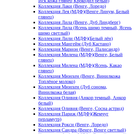
Иск.кожа глянец Крокодил белый)
Коллекция Лаки (Венге, Лоредо)
Коллекция Лея (МДФ)(Венге Линум, Белый
глянец)
Коллекция Лила (Венге, Дуб Линдберг)
Коллекция Лила (Ясень шимо темный, Ясень
шимо светлый)
Коллекция Лили (МДФ)(Белый лён)
Коллекция Мангейм (Дуб Кастано)
Коллекция Марион (Венге, Палисандр)
Коллекция Милена (МДФ)(Венге, Белый
глянец)
Коллекция Милена (МДФ)(Ясень, Какао
глянец)
Коллекция Мюнхен (Венге, Винилкожа
Топлёное молоко)
Коллекция Мюнхен (Дуб сонома,
Винилкожа белая)
Коллекция Оливия (Анкор темный, Анкор
белый)
Коллекция Оливия (Венге, Сосна астрид)
Коллекция Париж (МДФ)(Жемчуг
перламутр)
Коллекция Рокси (Венге, Лоредо)
Коллекция Сандра (Венге, Венге светлый)