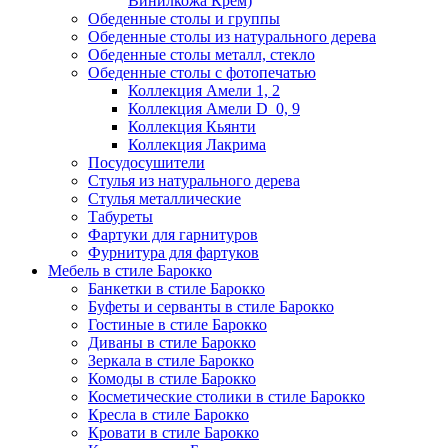
Винилкожа Крем)
Обеденные столы и группы
Обеденные столы из натурального дерева
Обеденные столы металл, стекло
Обеденные столы с фотопечатью
Коллекция Амели 1, 2
Коллекция Амели D_0, 9
Коллекция Кьянти
Коллекция Лакрима
Посудосушители
Стулья из натурального дерева
Стулья металлические
Табуреты
Фартуки для гарнитуров
Фурнитура для фартуков
Мебель в стиле Барокко
Банкетки в стиле Барокко
Буфеты и серванты в стиле Барокко
Гостиные в стиле Барокко
Диваны в стиле Барокко
Зеркала в стиле Барокко
Комоды в стиле Барокко
Косметические столики в стиле Барокко
Кресла в стиле Барокко
Кровати в стиле Барокко