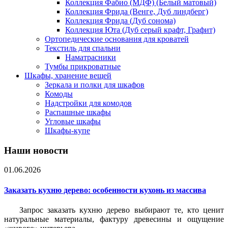
Коллекция Фабио (МДФ) (Белый матовый)
Коллекция Фрида (Венге, Дуб линдберг)
Коллекция Фрида (Дуб сонома)
Коллекция Юта (Дуб серый крафт, Графит)
Ортопедические основания для кроватей
Текстиль для спальни
Наматрасники
Тумбы прикроватные
Шкафы, хранение вещей
Зеркала и полки для шкафов
Комоды
Надстройки для комодов
Распашные шкафы
Угловые шкафы
Шкафы-купе
Наши новости
01.06.2026
Заказать кухню дерево: особенности кухонь из массива
Запрос заказать кухню дерево выбирают те, кто ценит
натуральные материалы, фактуру древесины и ощущение