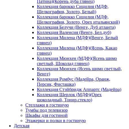
Патина)(Корень дуба глянец)
Коллекция барокко Сицилия (МДФ,
Шелкография, Золото, Белый)
Коллекция барокко Сицилия (МДФ,
Шелкография, Золото, Орех итальянский)
Коллекция Белучи (Венге, Дуб атланта)
Коллекция Валенсия (Венге, Бел.дуб)
Коллекция Милена (МДФ)(Венге, Белый
глянец)
Коллекция Милена (МДФ)(Ясень, Какао
глянец)
Коллекция Мюнхен (МДФ)(Ясень шимо
светлый, Шоколад глянец)
Коллекция Мюнхен (Ясень шимо светлый,
Венге)
Коллекция Ромбус (Мадейра, Оранж,
Персик, Фисташка)
Коллекция Стэйбридж Аппартс (Мадейра)
Коллекция Шерлок (МДФ)(Орех
шоколадный, Тонир.стекло)
Стеллажи в гостиную
Тумбы под телевизор
Шкафы для гостиной
Этажерки и полки в гостиную
Детская