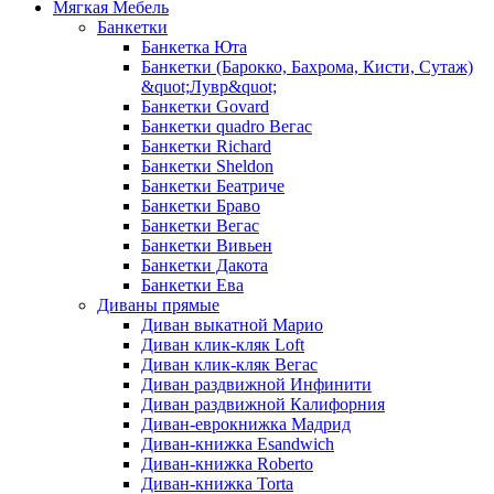
Мягкая Мебель
Банкетки
Банкетка Юта
Банкетки (Барокко, Бахрома, Кисти, Сутаж)
&quot;Лувр&quot;
Банкетки Govard
Банкетки quadro Вегас
Банкетки Richard
Банкетки Sheldon
Банкетки Беатриче
Банкетки Браво
Банкетки Вегас
Банкетки Вивьен
Банкетки Дакота
Банкетки Ева
Диваны прямые
Диван выкатной Марио
Диван клик-кляк Loft
Диван клик-кляк Вегас
Диван раздвижной Инфинити
Диван раздвижной Калифорния
Диван-еврокнижка Мадрид
Диван-книжка Esandwich
Диван-книжка Roberto
Диван-книжка Torta