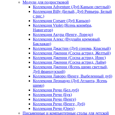
Модули для подростковой
Коллекция Adventure (Дуб Каньон светлый)
Коллекция Billy (Белый, Дуб Ривьера, Белый
с рис.)
Коллекция Corsare (Дуб Каньон)
Коллекция Violet (Ясень коимбра,
Навигатор)
Коллекция Акура (Венге, Лоредо)
Коллекция Алекс (Вудлайн кремовый,
Баклажан)
Коллекция Джастин (Дуб сонома, Красный)
Коллекция Дженни (Cосна астрид, Желтый)
Коллекция Дженни (Cосна астрид, Ирис)
Коллекция Дженни (Cосна астрид, Лайм)
Коллекция Дженни (Ясень шимо светлый,
Дуб французский)
Коллекция Лаворо (Венге, Выбеленный дуб)
Коллекция Леонардо (Дуб Атланта, Ясень
шимо)
Коллекция Ричи (Бел.дуб)
Коллекция Ричи (Бук)
Коллекция Ричи (Венге)
Коллекция Ричи (Венге, Дуб)
Коллекция Ричи (Орех)
Письменные и компьютерные столы для детской