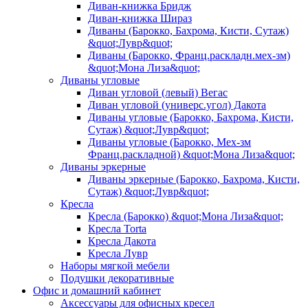
Диван-книжка Бридж
Диван-книжка Шираз
Диваны (Барокко, Бахрома, Кисти, Сутаж)
&quot;Лувр&quot;
Диваны (Барокко, Франц.раскладн.мех-зм)
&quot;Мона Лиза&quot;
Диваны угловые
Диван угловой (левый) Вегас
Диван угловой (универс.угол) Дакота
Диваны угловые (Барокко, Бахрома, Кисти,
Сутаж) &quot;Лувр&quot;
Диваны угловые (Барокко, Мех-зм
Франц.раскладной) &quot;Мона Лиза&quot;
Диваны эркерные
Диваны эркерные (Барокко, Бахрома, Кисти,
Сутаж) &quot;Лувр&quot;
Кресла
Кресла (Барокко) &quot;Мона Лиза&quot;
Кресла Torta
Кресла Дакота
Кресла Лувр
Наборы мягкой мебели
Подушки декоративные
Офис и домашний кабинет
Аксессуары для офисных кресел