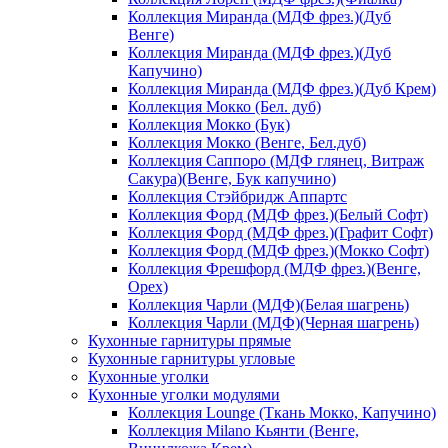
Коллекция Миранда (МДФ фрез.)(Дуб
Венге)
Коллекция Миранда (МДФ фрез.)(Дуб
Капучино)
Коллекция Миранда (МДФ фрез.)(Дуб Крем)
Коллекция Мокко (Бел. дуб)
Коллекция Мокко (Бук)
Коллекция Мокко (Венге, Бел.дуб)
Коллекция Саппоро (МДФ глянец, Витраж
Сакура)(Венге, Бук капучино)
Коллекция Стэйбридж Аппартс
Коллекция Форд (МДФ фрез.)(Белый Софт)
Коллекция Форд (МДФ фрез.)(Графит Софт)
Коллекция Форд (МДФ фрез.)(Мокко Софт)
Коллекция Фрешфорд (МДФ фрез.)(Венге,
Орех)
Коллекция Чарли (МДФ)(Белая шагрень)
Коллекция Чарли (МДФ)(Черная шагрень)
Кухонные гарнитуры прямые
Кухонные гарнитуры угловые
Кухонные уголки
Кухонные уголки модулями
Коллекция Lounge (Ткань Мокко, Капучино)
Коллекция Milano Кьянти (Венге,