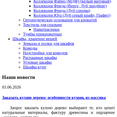
Коллекция Фабио (МДФ) (Белый матовый)
Коллекция Фрида (Венге, Дуб линдберг)
Коллекция Фрида (Дуб сонома)
Коллекция Юта (Дуб серый крафт, Графит)
Ортопедические основания для кроватей
Текстиль для спальни
Наматрасники
Тумбы прикроватные
Шкафы, хранение вещей
Зеркала и полки для шкафов
Комоды
Надстройки для комодов
Распашные шкафы
Угловые шкафы
Шкафы-купе
Наши новости
01.06.2026
Заказать кухню дерево: особенности кухонь из массива
Запрос заказать кухню дерево выбирают те, кто ценит
натуральные материалы, фактуру древесины и ощущение