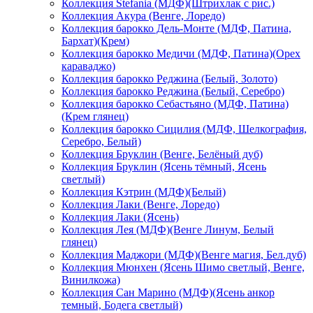
Коллекция Stefania (МДФ)(Штрихлак с рис.)
Коллекция Акура (Венге, Лоредо)
Коллекция барокко Дель-Монте (МДФ, Патина,
Бархат)(Крем)
Коллекция барокко Медичи (МДФ, Патина)(Орех
караваджо)
Коллекция барокко Реджина (Белый, Золото)
Коллекция барокко Реджина (Белый, Серебро)
Коллекция барокко Себастьяно (МДФ, Патина)
(Крем глянец)
Коллекция барокко Сицилия (МДФ, Шелкография,
Серебро, Белый)
Коллекция Бруклин (Венге, Белёный дуб)
Коллекция Бруклин (Ясень тёмный, Ясень
светлый)
Коллекция Кэтрин (МДФ)(Белый)
Коллекция Лаки (Венге, Лоредо)
Коллекция Лаки (Ясень)
Коллекция Лея (МДФ)(Венге Линум, Белый
глянец)
Коллекция Маджори (МДФ)(Венге магия, Бел.дуб)
Коллекция Мюнхен (Ясень Шимо светлый, Венге,
Винилкожа)
Коллекция Сан Марино (МДФ)(Ясень анкор
темный, Бодега светлый)