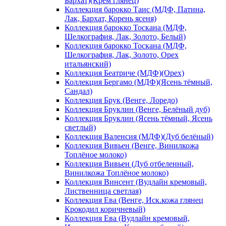
Бархат)(Крем глянец)
Коллекция барокко Таис (МДФ, Патина,
Лак, Бархат, Корень ясеня)
Коллекция барокко Тоскана (МДФ,
Шелкография, Лак, Золото, Белый)
Коллекция барокко Тоскана (МДФ,
Шелкография, Лак, Золото, Орех
итальянский)
Коллекция Беатриче (МДФ)(Орех)
Коллекция Бергамо (МДФ)(Ясень тёмный,
Сандал)
Коллекция Брук (Венге, Лоредо)
Коллекция Бруклин (Венге, Белёный дуб)
Коллекция Бруклин (Ясень тёмный, Ясень
светлый)
Коллекция Валенсия (МДФ)(Дуб белёный)
Коллекция Вивьен (Венге, Винилкожа
Топлёное молоко)
Коллекция Вивьен (Дуб отбеленный,
Винилкожа Топлёное молоко)
Коллекция Винсент (Вудлайн кремовый,
Лиственница светлая)
Коллекция Ева (Венге, Иск.кожа глянец
Крокодил коричневый)
Коллекция Ева (Вудлайн кремовый,