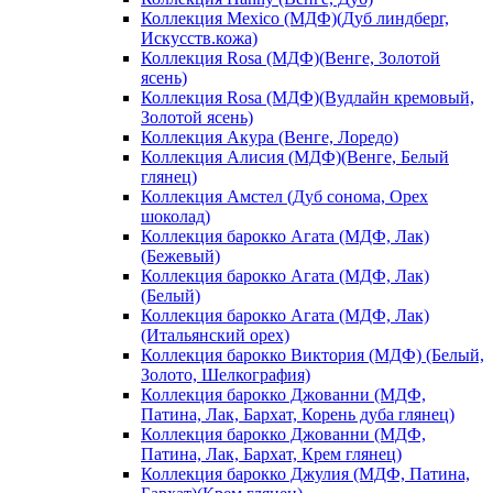
Коллекция Mexico (МДФ)(Дуб линдберг,
Искусств.кожа)
Коллекция Rosa (МДФ)(Венге, Золотой
ясень)
Коллекция Rosa (МДФ)(Вудлайн кремовый,
Золотой ясень)
Коллекция Акура (Венге, Лоредо)
Коллекция Алисия (МДФ)(Венге, Белый
глянец)
Коллекция Амстел (Дуб сонома, Орех
шоколад)
Коллекция барокко Агата (МДФ, Лак)
(Бежевый)
Коллекция барокко Агата (МДФ, Лак)
(Белый)
Коллекция барокко Агата (МДФ, Лак)
(Итальянский орех)
Коллекция барокко Виктория (МДФ) (Белый,
Золото, Шелкография)
Коллекция барокко Джованни (МДФ,
Патина, Лак, Бархат, Корень дуба глянец)
Коллекция барокко Джованни (МДФ,
Патина, Лак, Бархат, Крем глянец)
Коллекция барокко Джулия (МДФ, Патина,