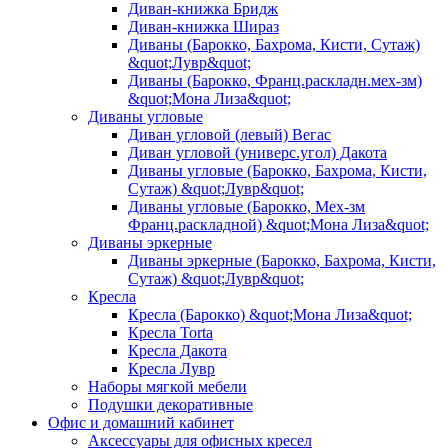
Диван-книжка Бридж
Диван-книжка Шираз
Диваны (Барокко, Бахрома, Кисти, Сутаж)
&quot;Лувр&quot;
Диваны (Барокко, Франц.раскладн.мех-зм)
&quot;Мона Лиза&quot;
Диваны угловые
Диван угловой (левый) Вегас
Диван угловой (универс.угол) Дакота
Диваны угловые (Барокко, Бахрома, Кисти,
Сутаж) &quot;Лувр&quot;
Диваны угловые (Барокко, Мех-зм
Франц.раскладной) &quot;Мона Лиза&quot;
Диваны эркерные
Диваны эркерные (Барокко, Бахрома, Кисти,
Сутаж) &quot;Лувр&quot;
Кресла
Кресла (Барокко) &quot;Мона Лиза&quot;
Кресла Torta
Кресла Дакота
Кресла Лувр
Наборы мягкой мебели
Подушки декоративные
Офис и домашний кабинет
Аксессуары для офисных кресел