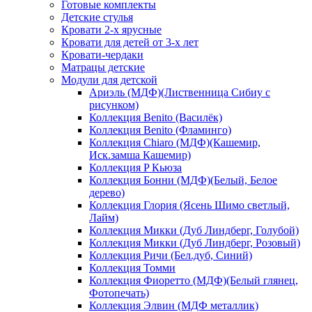
Готовые комплекты
Детские стулья
Кровати 2-х ярусные
Кровати для детей от 3-х лет
Кровати-чердаки
Матрацы детские
Модули для детской
Ариэль (МДФ)(Лиственница Сибиу с
рисунком)
Коллекция Benito (Василёк)
Коллекция Benito (Фламинго)
Коллекция Chiaro (МДФ)(Кашемир,
Иск.замша Кашемир)
Коллекция P Кьюза
Коллекция Бонни (МДФ)(Белый, Белое
дерево)
Коллекция Глория (Ясень Шимо светлый,
Лайм)
Коллекция Микки (Дуб Линдберг, Голубой)
Коллекция Микки (Дуб Линдберг, Розовый)
Коллекция Ричи (Бел.дуб, Синий)
Коллекция Томми
Коллекция Фиоретто (МДФ)(Белый глянец,
Фотопечать)
Коллекция Элвин (МДФ металлик)