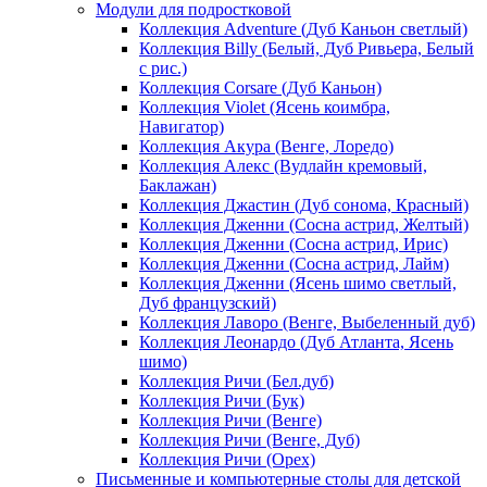
Модули для подростковой
Коллекция Adventure (Дуб Каньон светлый)
Коллекция Billy (Белый, Дуб Ривьера, Белый
с рис.)
Коллекция Corsare (Дуб Каньон)
Коллекция Violet (Ясень коимбра,
Навигатор)
Коллекция Акура (Венге, Лоредо)
Коллекция Алекс (Вудлайн кремовый,
Баклажан)
Коллекция Джастин (Дуб сонома, Красный)
Коллекция Дженни (Cосна астрид, Желтый)
Коллекция Дженни (Cосна астрид, Ирис)
Коллекция Дженни (Cосна астрид, Лайм)
Коллекция Дженни (Ясень шимо светлый,
Дуб французский)
Коллекция Лаворо (Венге, Выбеленный дуб)
Коллекция Леонардо (Дуб Атланта, Ясень
шимо)
Коллекция Ричи (Бел.дуб)
Коллекция Ричи (Бук)
Коллекция Ричи (Венге)
Коллекция Ричи (Венге, Дуб)
Коллекция Ричи (Орех)
Письменные и компьютерные столы для детской