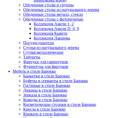
Винилкожа Крем)
Обеденные столы и группы
Обеденные столы из натурального дерева
Обеденные столы металл, стекло
Обеденные столы с фотопечатью
Коллекция Амели 1, 2
Коллекция Амели D_0, 9
Коллекция Кьянти
Коллекция Лакрима
Посудосушители
Стулья из натурального дерева
Стулья металлические
Табуреты
Фартуки для гарнитуров
Фурнитура для фартуков
Мебель в стиле Барокко
Банкетки в стиле Барокко
Буфеты и серванты в стиле Барокко
Гостиные в стиле Барокко
Диваны в стиле Барокко
Зеркала в стиле Барокко
Комоды в стиле Барокко
Косметические столики в стиле Барокко
Кресла в стиле Барокко
Кровати в стиле Барокко