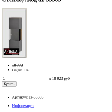
18 773
Скидка -1%
18 923
руб
x
Артикул: az-55503
Информация