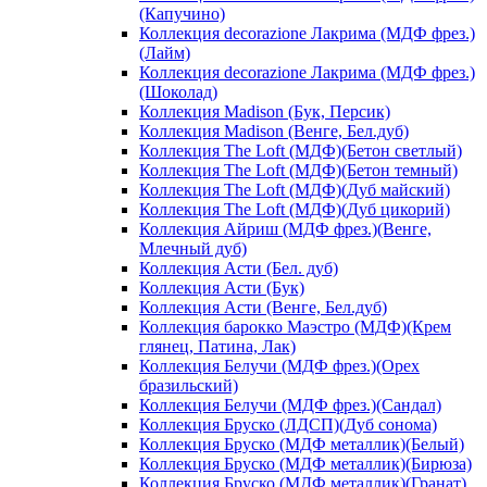
(Капучино)
Коллекция decorazione Лакрима (МДФ фрез.)
(Лайм)
Коллекция decorazione Лакрима (МДФ фрез.)
(Шоколад)
Коллекция Madison (Бук, Персик)
Коллекция Madison (Венге, Бел.дуб)
Коллекция The Loft (МДФ)(Бетон светлый)
Коллекция The Loft (МДФ)(Бетон темный)
Коллекция The Loft (МДФ)(Дуб майский)
Коллекция The Loft (МДФ)(Дуб цикорий)
Коллекция Айриш (МДФ фрез.)(Венге,
Млечный дуб)
Коллекция Асти (Бел. дуб)
Коллекция Асти (Бук)
Коллекция Асти (Венге, Бел.дуб)
Коллекция барокко Маэстро (МДФ)(Крем
глянец, Патина, Лак)
Коллекция Белучи (МДФ фрез.)(Орех
бразильский)
Коллекция Белучи (МДФ фрез.)(Сандал)
Коллекция Бруско (ЛДСП)(Дуб сонома)
Коллекция Бруско (МДФ металлик)(Белый)
Коллекция Бруско (МДФ металлик)(Бирюза)
Коллекция Бруско (МДФ металлик)(Гранат)