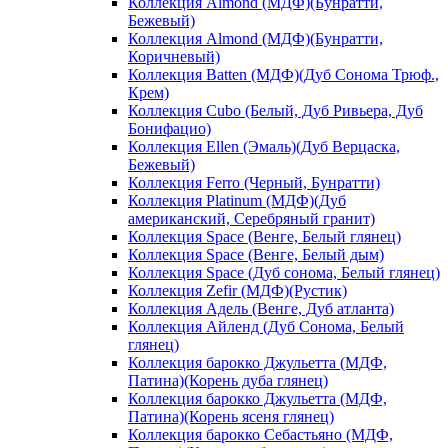
Коллекция Almond (МДФ)(Бунратти,
Бежевый)
Коллекция Almond (МДФ)(Бунратти,
Коричневый)
Коллекция Batten (МДФ)(Дуб Сонома Трюф.,
Крем)
Коллекция Cubo (Белый, Дуб Ривьера, Дуб
Бонифацио)
Коллекция Ellen (Эмаль)(Дуб Верцаска,
Бежевый)
Коллекция Ferro (Черный, Бунратти)
Коллекция Platinum (МДФ)(Дуб
американский, Серебряный гранит)
Коллекция Space (Венге, Белый глянец)
Коллекция Space (Венге, Белый дым)
Коллекция Space (Дуб сонома, Белый глянец)
Коллекция Zefir (МДФ)(Рустик)
Коллекция Адель (Венге, Дуб атланта)
Коллекция Айленд (Дуб Сонома, Белый
глянец)
Коллекция барокко Джульетта (МДФ,
Патина)(Корень дуба глянец)
Коллекция барокко Джульетта (МДФ,
Патина)(Корень ясеня глянец)
Коллекция барокко Себастьяно (МДФ,