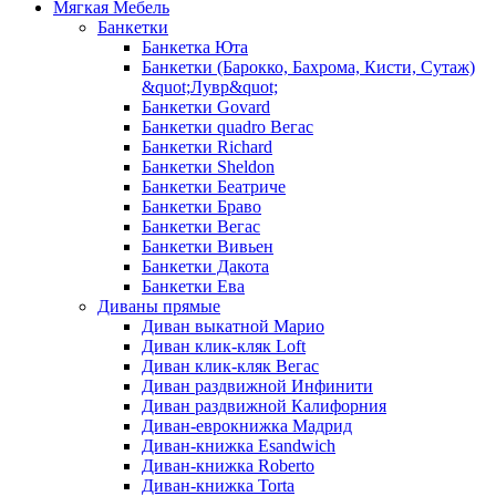
Мягкая Мебель
Банкетки
Банкетка Юта
Банкетки (Барокко, Бахрома, Кисти, Сутаж)
&quot;Лувр&quot;
Банкетки Govard
Банкетки quadro Вегас
Банкетки Richard
Банкетки Sheldon
Банкетки Беатриче
Банкетки Браво
Банкетки Вегас
Банкетки Вивьен
Банкетки Дакота
Банкетки Ева
Диваны прямые
Диван выкатной Марио
Диван клик-кляк Loft
Диван клик-кляк Вегас
Диван раздвижной Инфинити
Диван раздвижной Калифорния
Диван-еврокнижка Мадрид
Диван-книжка Esandwich
Диван-книжка Roberto
Диван-книжка Torta