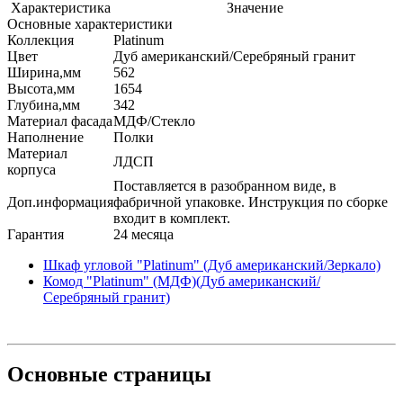
Характеристика
Значение
Основные характеристики
Коллекция
Platinum
Цвет
Дуб американский/Серебряный гранит
Ширина,мм
562
Высота,мм
1654
Глубина,мм
342
Материал фасада
МДФ/Стекло
Наполнение
Полки
Материал
ЛДСП
корпуса
Поставляется в разобранном виде, в
Доп.информация
фабричной упаковке. Инструкция по сборке
входит в комплект.
Гарантия
24 месяца
Шкаф угловой "Platinum" (Дуб американский/Зеркало)
Комод "Platinum" (МДФ)(Дуб американский/
Серебряный гранит)
Основные
страницы