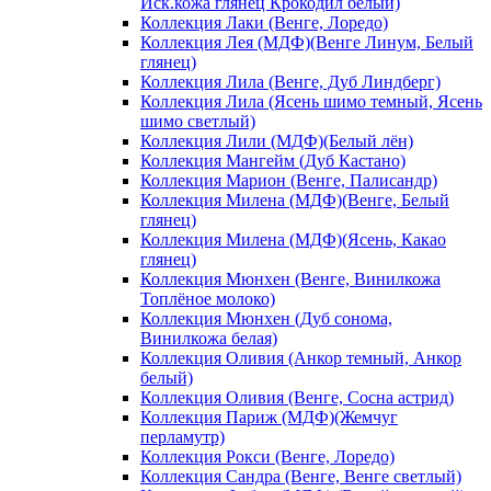
Иск.кожа глянец Крокодил белый)
Коллекция Лаки (Венге, Лоредо)
Коллекция Лея (МДФ)(Венге Линум, Белый
глянец)
Коллекция Лила (Венге, Дуб Линдберг)
Коллекция Лила (Ясень шимо темный, Ясень
шимо светлый)
Коллекция Лили (МДФ)(Белый лён)
Коллекция Мангейм (Дуб Кастано)
Коллекция Марион (Венге, Палисандр)
Коллекция Милена (МДФ)(Венге, Белый
глянец)
Коллекция Милена (МДФ)(Ясень, Какао
глянец)
Коллекция Мюнхен (Венге, Винилкожа
Топлёное молоко)
Коллекция Мюнхен (Дуб сонома,
Винилкожа белая)
Коллекция Оливия (Анкор темный, Анкор
белый)
Коллекция Оливия (Венге, Сосна астрид)
Коллекция Париж (МДФ)(Жемчуг
перламутр)
Коллекция Рокси (Венге, Лоредо)
Коллекция Сандра (Венге, Венге светлый)