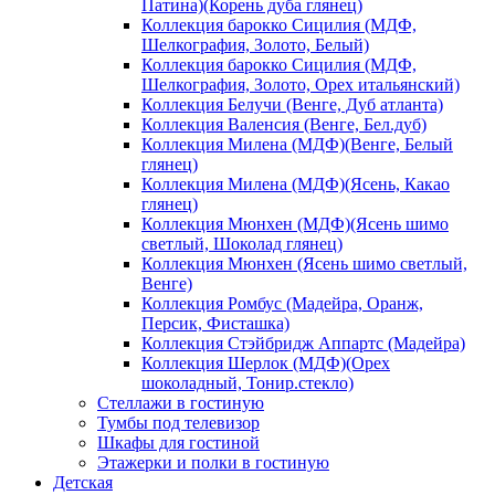
Патина)(Корень дуба глянец)
Коллекция барокко Сицилия (МДФ,
Шелкография, Золото, Белый)
Коллекция барокко Сицилия (МДФ,
Шелкография, Золото, Орех итальянский)
Коллекция Белучи (Венге, Дуб атланта)
Коллекция Валенсия (Венге, Бел.дуб)
Коллекция Милена (МДФ)(Венге, Белый
глянец)
Коллекция Милена (МДФ)(Ясень, Какао
глянец)
Коллекция Мюнхен (МДФ)(Ясень шимо
светлый, Шоколад глянец)
Коллекция Мюнхен (Ясень шимо светлый,
Венге)
Коллекция Ромбус (Мадейра, Оранж,
Персик, Фисташка)
Коллекция Стэйбридж Аппартс (Мадейра)
Коллекция Шерлок (МДФ)(Орех
шоколадный, Тонир.стекло)
Стеллажи в гостиную
Тумбы под телевизор
Шкафы для гостиной
Этажерки и полки в гостиную
Детская