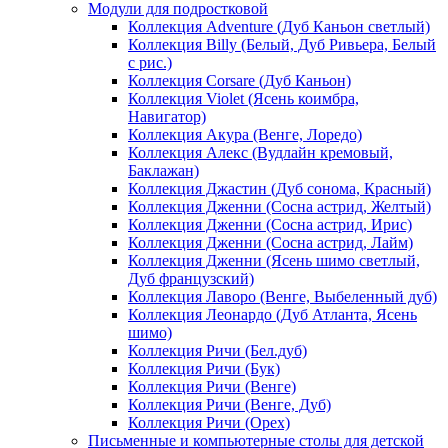
Модули для подростковой
Коллекция Adventure (Дуб Каньон светлый)
Коллекция Billy (Белый, Дуб Ривьера, Белый
с рис.)
Коллекция Corsare (Дуб Каньон)
Коллекция Violet (Ясень коимбра,
Навигатор)
Коллекция Акура (Венге, Лоредо)
Коллекция Алекс (Вудлайн кремовый,
Баклажан)
Коллекция Джастин (Дуб сонома, Красный)
Коллекция Дженни (Cосна астрид, Желтый)
Коллекция Дженни (Cосна астрид, Ирис)
Коллекция Дженни (Cосна астрид, Лайм)
Коллекция Дженни (Ясень шимо светлый,
Дуб французский)
Коллекция Лаворо (Венге, Выбеленный дуб)
Коллекция Леонардо (Дуб Атланта, Ясень
шимо)
Коллекция Ричи (Бел.дуб)
Коллекция Ричи (Бук)
Коллекция Ричи (Венге)
Коллекция Ричи (Венге, Дуб)
Коллекция Ричи (Орех)
Письменные и компьютерные столы для детской