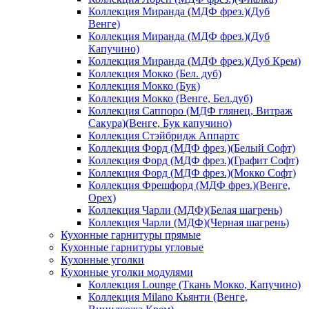
Коллекция Миранда (МДФ фрез.)(Дуб
Венге)
Коллекция Миранда (МДФ фрез.)(Дуб
Капучино)
Коллекция Миранда (МДФ фрез.)(Дуб Крем)
Коллекция Мокко (Бел. дуб)
Коллекция Мокко (Бук)
Коллекция Мокко (Венге, Бел.дуб)
Коллекция Саппоро (МДФ глянец, Витраж
Сакура)(Венге, Бук капучино)
Коллекция Стэйбридж Аппартс
Коллекция Форд (МДФ фрез.)(Белый Софт)
Коллекция Форд (МДФ фрез.)(Графит Софт)
Коллекция Форд (МДФ фрез.)(Мокко Софт)
Коллекция Фрешфорд (МДФ фрез.)(Венге,
Орех)
Коллекция Чарли (МДФ)(Белая шагрень)
Коллекция Чарли (МДФ)(Черная шагрень)
Кухонные гарнитуры прямые
Кухонные гарнитуры угловые
Кухонные уголки
Кухонные уголки модулями
Коллекция Lounge (Ткань Мокко, Капучино)
Коллекция Milano Кьянти (Венге,