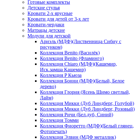
Готовые комплекты
Детские стулья
Кровати 2-х ярусные
Кровати для детей от 3-х лет
Кровати-чердаки
Матрацы детские
Модули для детской
Ариэль (МДФ)(Лиственница Сибиу с
рисунком)
Коллекция Benito (Василёк)
Коллекция Benito (Фламинго)
Коллекция Chiaro (МДФ)(Кашемир,
Иск.замша Кашемир)
Коллекция P Кьюза
Коллекция Бонни (МДФ)(Белый, Белое
дерево)
Коллекция Глория (Ясень Шимо светлый,
Лайм)
Коллекция Микки (Дуб Линдберг, Голубой)
Коллекция Микки (Дуб Линдберг, Розовый)
Коллекция Ричи (Бел.дуб, Синий)
Коллекция Томми
Коллекция Фиоретто (МДФ)(Белый глянец,
Фотопечать)
Коллекция Элвин (МДФ металлик)