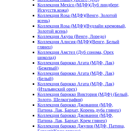
Коллекция Mexico (МДФ)(Дуб линдберг,
Искусств.кожа)
Коллекция Rosa (МДФ)(Венге, Золотой
ясень)
Коллекция Rosa (МДФ)(Вудлайн кремовый,
Золотой ясень)
Коллекция Акура (Венге, Лоредо)
Коллекция Алисия (МДФ)(Венге, Белый
глянец)
Коллекция Амстел (Дуб сонома, Орех
шоколад)
Коллекция барокко Агата (МДФ, Лак)
(Бежевый)
Коллекция барокко Агата (МДФ, Лак)
(Белый)
Коллекция барокко Агата (МДФ, Лак)
(Итальянский орех)
Коллекция барокко Виктория (МДФ) (Белый,
Золото, Шелкография)
Коллекция барокко Джованни (МДФ,
Патина, Лак, Бархат, Корень дуба глянец)
Коллекция барокко Джованни (МДФ,
Патина, Лак, Бархат, Крем глянец)
Коллекция барокко Джулия (МДФ, Патина,