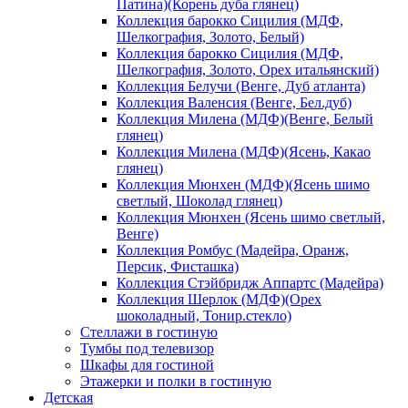
Патина)(Корень дуба глянец)
Коллекция барокко Сицилия (МДФ,
Шелкография, Золото, Белый)
Коллекция барокко Сицилия (МДФ,
Шелкография, Золото, Орех итальянский)
Коллекция Белучи (Венге, Дуб атланта)
Коллекция Валенсия (Венге, Бел.дуб)
Коллекция Милена (МДФ)(Венге, Белый
глянец)
Коллекция Милена (МДФ)(Ясень, Какао
глянец)
Коллекция Мюнхен (МДФ)(Ясень шимо
светлый, Шоколад глянец)
Коллекция Мюнхен (Ясень шимо светлый,
Венге)
Коллекция Ромбус (Мадейра, Оранж,
Персик, Фисташка)
Коллекция Стэйбридж Аппартс (Мадейра)
Коллекция Шерлок (МДФ)(Орех
шоколадный, Тонир.стекло)
Стеллажи в гостиную
Тумбы под телевизор
Шкафы для гостиной
Этажерки и полки в гостиную
Детская