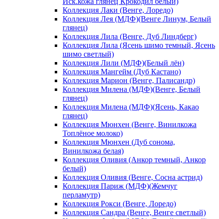
Иск.кожа глянец Крокодил белый)
Коллекция Лаки (Венге, Лоредо)
Коллекция Лея (МДФ)(Венге Линум, Белый
глянец)
Коллекция Лила (Венге, Дуб Линдберг)
Коллекция Лила (Ясень шимо темный, Ясень
шимо светлый)
Коллекция Лили (МДФ)(Белый лён)
Коллекция Мангейм (Дуб Кастано)
Коллекция Марион (Венге, Палисандр)
Коллекция Милена (МДФ)(Венге, Белый
глянец)
Коллекция Милена (МДФ)(Ясень, Какао
глянец)
Коллекция Мюнхен (Венге, Винилкожа
Топлёное молоко)
Коллекция Мюнхен (Дуб сонома,
Винилкожа белая)
Коллекция Оливия (Анкор темный, Анкор
белый)
Коллекция Оливия (Венге, Сосна астрид)
Коллекция Париж (МДФ)(Жемчуг
перламутр)
Коллекция Рокси (Венге, Лоредо)
Коллекция Сандра (Венге, Венге светлый)