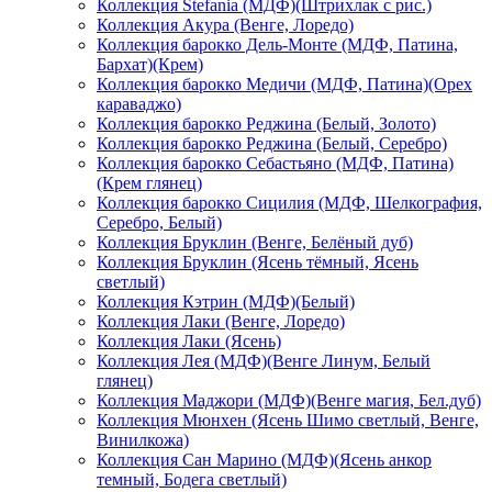
Коллекция Stefania (МДФ)(Штрихлак с рис.)
Коллекция Акура (Венге, Лоредо)
Коллекция барокко Дель-Монте (МДФ, Патина,
Бархат)(Крем)
Коллекция барокко Медичи (МДФ, Патина)(Орех
караваджо)
Коллекция барокко Реджина (Белый, Золото)
Коллекция барокко Реджина (Белый, Серебро)
Коллекция барокко Себастьяно (МДФ, Патина)
(Крем глянец)
Коллекция барокко Сицилия (МДФ, Шелкография,
Серебро, Белый)
Коллекция Бруклин (Венге, Белёный дуб)
Коллекция Бруклин (Ясень тёмный, Ясень
светлый)
Коллекция Кэтрин (МДФ)(Белый)
Коллекция Лаки (Венге, Лоредо)
Коллекция Лаки (Ясень)
Коллекция Лея (МДФ)(Венге Линум, Белый
глянец)
Коллекция Маджори (МДФ)(Венге магия, Бел.дуб)
Коллекция Мюнхен (Ясень Шимо светлый, Венге,
Винилкожа)
Коллекция Сан Марино (МДФ)(Ясень анкор
темный, Бодега светлый)