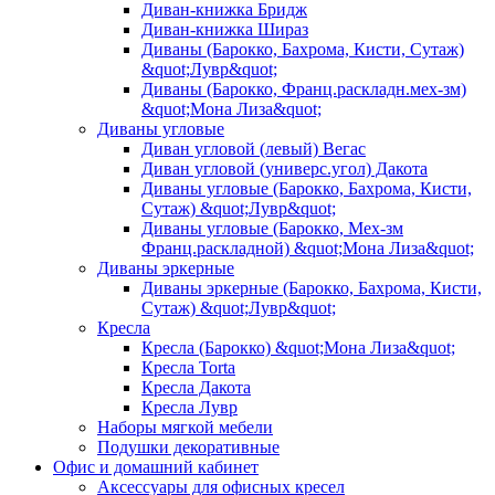
Диван-книжка Бридж
Диван-книжка Шираз
Диваны (Барокко, Бахрома, Кисти, Сутаж)
&quot;Лувр&quot;
Диваны (Барокко, Франц.раскладн.мех-зм)
&quot;Мона Лиза&quot;
Диваны угловые
Диван угловой (левый) Вегас
Диван угловой (универс.угол) Дакота
Диваны угловые (Барокко, Бахрома, Кисти,
Сутаж) &quot;Лувр&quot;
Диваны угловые (Барокко, Мех-зм
Франц.раскладной) &quot;Мона Лиза&quot;
Диваны эркерные
Диваны эркерные (Барокко, Бахрома, Кисти,
Сутаж) &quot;Лувр&quot;
Кресла
Кресла (Барокко) &quot;Мона Лиза&quot;
Кресла Torta
Кресла Дакота
Кресла Лувр
Наборы мягкой мебели
Подушки декоративные
Офис и домашний кабинет
Аксессуары для офисных кресел