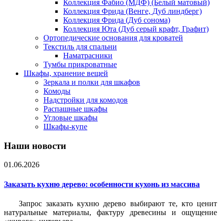
Коллекция Фабио (МДФ) (Белый матовый)
Коллекция Фрида (Венге, Дуб линдберг)
Коллекция Фрида (Дуб сонома)
Коллекция Юта (Дуб серый крафт, Графит)
Ортопедические основания для кроватей
Текстиль для спальни
Наматрасники
Тумбы прикроватные
Шкафы, хранение вещей
Зеркала и полки для шкафов
Комоды
Надстройки для комодов
Распашные шкафы
Угловые шкафы
Шкафы-купе
Наши новости
01.06.2026
Заказать кухню дерево: особенности кухонь из массива
Запрос заказать кухню дерево выбирают те, кто ценит
натуральные материалы, фактуру древесины и ощущение