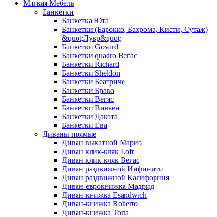
Мягкая Мебель
Банкетки
Банкетка Юта
Банкетки (Барокко, Бахрома, Кисти, Сутаж)
&quot;Лувр&quot;
Банкетки Govard
Банкетки quadro Вегас
Банкетки Richard
Банкетки Sheldon
Банкетки Беатриче
Банкетки Браво
Банкетки Вегас
Банкетки Вивьен
Банкетки Дакота
Банкетки Ева
Диваны прямые
Диван выкатной Марио
Диван клик-кляк Loft
Диван клик-кляк Вегас
Диван раздвижной Инфинити
Диван раздвижной Калифорния
Диван-еврокнижка Мадрид
Диван-книжка Esandwich
Диван-книжка Roberto
Диван-книжка Torta