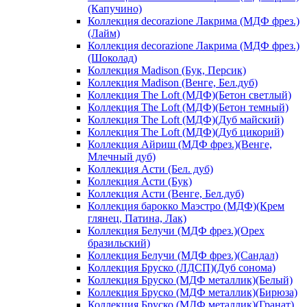
(Капучино)
Коллекция decorazione Лакрима (МДФ фрез.)
(Лайм)
Коллекция decorazione Лакрима (МДФ фрез.)
(Шоколад)
Коллекция Madison (Бук, Персик)
Коллекция Madison (Венге, Бел.дуб)
Коллекция The Loft (МДФ)(Бетон светлый)
Коллекция The Loft (МДФ)(Бетон темный)
Коллекция The Loft (МДФ)(Дуб майский)
Коллекция The Loft (МДФ)(Дуб цикорий)
Коллекция Айриш (МДФ фрез.)(Венге,
Млечный дуб)
Коллекция Асти (Бел. дуб)
Коллекция Асти (Бук)
Коллекция Асти (Венге, Бел.дуб)
Коллекция барокко Маэстро (МДФ)(Крем
глянец, Патина, Лак)
Коллекция Белучи (МДФ фрез.)(Орех
бразильский)
Коллекция Белучи (МДФ фрез.)(Сандал)
Коллекция Бруско (ЛДСП)(Дуб сонома)
Коллекция Бруско (МДФ металлик)(Белый)
Коллекция Бруско (МДФ металлик)(Бирюза)
Коллекция Бруско (МДФ металлик)(Гранат)