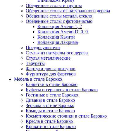
Винилкожа Крем)
Обеденные столы и группы
Обеденные столы из натурального дерева
Обеденные столы металл, стекло
Обеденные столы с фотопечатью
Коллекция Амели 1, 2
Коллекция Амели D_0, 9
Коллекция Кьянти
Коллекция Лакрима
Посудосушители
Стулья из натурального дерева
Стулья металлические
Табуреты
Фартуки для гарнитуров
Фурнитура для фартуков
Мебель в стиле Барокко
Банкетки в стиле Барокко
Буфеты и серванты в стиле Барокко
Гостиные в стиле Барокко
Диваны в стиле Барокко
Зеркала в стиле Барокко
Комоды в стиле Барокко
Косметические столики в стиле Барокко
Кресла в стиле Барокко
Кровати в стиле Барокко