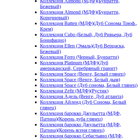
Коллекция Almond (МДФ)(Бунратти,
Бежевый)
Коллекция Almond (МДФ)(Бунратти,
Коричневый)
Коллекция Batten (МДФ)(Дуб Сонома Трюф.,
Крем)
Коллекция Cubo (Белый, Дуб Ривьера, Дуб
Бонифацио)
Коллекция Ellen (Эмаль)(Дуб Верцаска,
Бежевый)
Коллекция Ferro (Черный, Бунратти)
Коллекция Platinum (МДФ)(Дуб
американский, Серебряный гранит)
Коллекция Space (Венге, Белый глянец)
Коллекция Space (Венге, Белый дым)
Коллекция Space (Дуб сонома, Белый глянец)
Коллекция Zefir (МДФ)(Рустик)
Коллекция Адель (Венге, Дуб атланта)
Коллекция Айленд (Дуб Сонома, Белый
глянец)
Коллекция барокко Джульетта (МДФ,
Патина)(Корень дуба глянец)
Коллекция барокко Джульетта (МДФ,
Патина)(Корень ясеня глянец)
Коллекция барокко Себастьяно (МДФ,