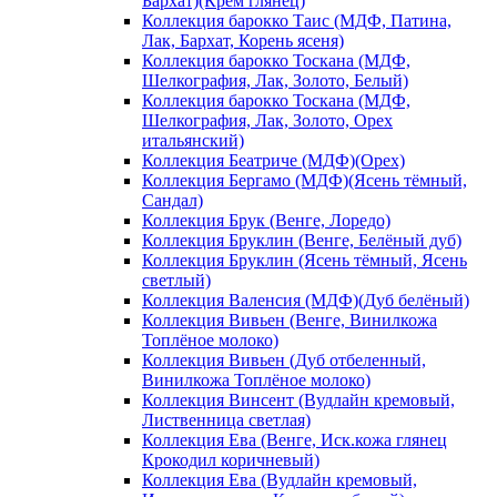
Бархат)(Крем глянец)
Коллекция барокко Таис (МДФ, Патина,
Лак, Бархат, Корень ясеня)
Коллекция барокко Тоскана (МДФ,
Шелкография, Лак, Золото, Белый)
Коллекция барокко Тоскана (МДФ,
Шелкография, Лак, Золото, Орех
итальянский)
Коллекция Беатриче (МДФ)(Орех)
Коллекция Бергамо (МДФ)(Ясень тёмный,
Сандал)
Коллекция Брук (Венге, Лоредо)
Коллекция Бруклин (Венге, Белёный дуб)
Коллекция Бруклин (Ясень тёмный, Ясень
светлый)
Коллекция Валенсия (МДФ)(Дуб белёный)
Коллекция Вивьен (Венге, Винилкожа
Топлёное молоко)
Коллекция Вивьен (Дуб отбеленный,
Винилкожа Топлёное молоко)
Коллекция Винсент (Вудлайн кремовый,
Лиственница светлая)
Коллекция Ева (Венге, Иск.кожа глянец
Крокодил коричневый)
Коллекция Ева (Вудлайн кремовый,