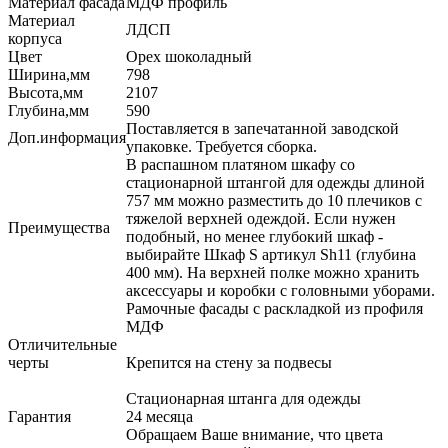
Материал фасада
МДФ профиль
Материал
ЛДСП
корпуса
Цвет
Орех шоколадный
Ширина,мм
798
Высота,мм
2107
Глубина,мм
590
Поставляется в запечатанной заводской
Доп.информация
упаковке. Требуется сборка.
В распашном платяном шкафу со
стационарной штангой для одежды длиной
757 мм можно разместить до 10 плечиков с
тяжелой верхней одеждой. Если нужен
Преимущества
подобный, но менее глубокий шкаф -
выбирайте Шкаф S артикул Sh11 (глубина
400 мм). На верхней полке можно хранить
аксессуары и коробки с головными уборами.
Рамочные фасады с раскладкой из профиля
МДФ
Отличительные
черты
Крепится на стену за подвесы
Стационарная штанга для одежды
Гарантия
24 месяца
Обращаем Ваше внимание, что цвета