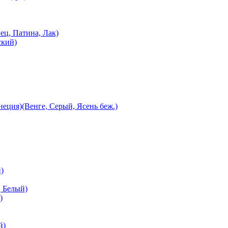
ец, Патина, Лак)
ский)
еция)(Венге, Серый, Ясень беж.)
)
 Белый)
)
й)