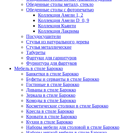
Обеденные столы металл, стекло
Обеденные столы с фотопечатью
Коллекция Амели 1, 2
Коллекция Амели D_0, 9
Коллекция Кьянти
Коллекция Лакрима
Посудосушители
Стулья из натурального дерева
Стулья металлические
Табуреты
Фартуки для гарнитуров
Фурнитура для фартуков
Мебель в стиле Барокко
Банкетки в стиле Барокко
Буфеты и серванты в стиле Барокко
Гостиные в стиле Барокко
Диваны в стиле Барокко
Зеркала в стиле Барокко
Комоды в стиле Барокко
Косметические столики в стиле Барокко
Кресла в стиле Барокко
Кровати в стиле Барокко
Кухни в стиле Барокко
Наборы мебели для столовой в стиле Барокко
Наборы мягкой мебели в стиле Барокко