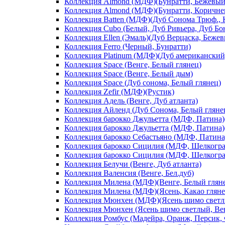
Коллекция Almond (МДФ)(Бунратти, Бежевый
Коллекция Almond (МДФ)(Бунратти, Коричне
Коллекция Batten (МДФ)(Дуб Сонома Трюф., 
Коллекция Cubo (Белый, Дуб Ривьера, Дуб Б
Коллекция Ellen (Эмаль)(Дуб Верцаска, Беже
Коллекция Ferro (Черный, Бунратти)
Коллекция Platinum (МДФ)(Дуб американский
Коллекция Space (Венге, Белый глянец)
Коллекция Space (Венге, Белый дым)
Коллекция Space (Дуб сонома, Белый глянец)
Коллекция Zefir (МДФ)(Рустик)
Коллекция Адель (Венге, Дуб атланта)
Коллекция Айленд (Дуб Сонома, Белый гляне
Коллекция барокко Джульетта (МДФ, Патина)(
Коллекция барокко Джульетта (МДФ, Патина)(
Коллекция барокко Себастьяно (МДФ, Патина)
Коллекция барокко Сицилия (МДФ, Шелкограф
Коллекция барокко Сицилия (МДФ, Шелкограф
Коллекция Белучи (Венге, Дуб атланта)
Коллекция Валенсия (Венге, Бел.дуб)
Коллекция Милена (МДФ)(Венге, Белый глян
Коллекция Милена (МДФ)(Ясень, Какао гляне
Коллекция Мюнхен (МДФ)(Ясень шимо светлы
Коллекция Мюнхен (Ясень шимо светлый, Ве
Коллекция Ромбус (Мадейра, Оранж, Персик,