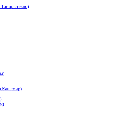
Тонир.стекло)
м)
а Кашемир)
)
м)