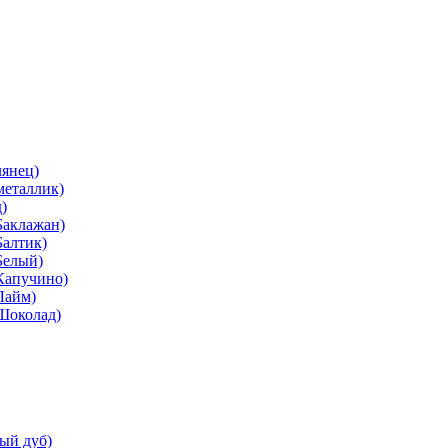
лянец)
металлик)
)
Баклажан)
Балтик)
Белый)
Капучино)
Лайм)
(Шоколад)
ый дуб)