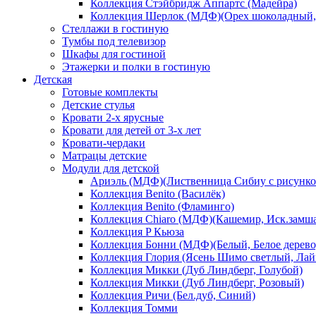
Коллекция Стэйбридж Аппартс (Мадейра)
Коллекция Шерлок (МДФ)(Орех шоколадный, 
Стеллажи в гостиную
Тумбы под телевизор
Шкафы для гостиной
Этажерки и полки в гостиную
Детская
Готовые комплекты
Детские стулья
Кровати 2-х ярусные
Кровати для детей от 3-х лет
Кровати-чердаки
Матрацы детские
Модули для детской
Ариэль (МДФ)(Лиственница Сибиу с рисунко
Коллекция Benito (Василёк)
Коллекция Benito (Фламинго)
Коллекция Chiaro (МДФ)(Кашемир, Иск.замш
Коллекция P Кьюза
Коллекция Бонни (МДФ)(Белый, Белое дерево
Коллекция Глория (Ясень Шимо светлый, Лай
Коллекция Микки (Дуб Линдберг, Голубой)
Коллекция Микки (Дуб Линдберг, Розовый)
Коллекция Ричи (Бел.дуб, Синий)
Коллекция Томми