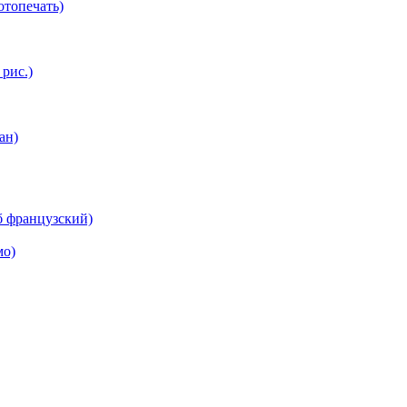
топечать)
 рис.)
ан)
б французский)
мо)