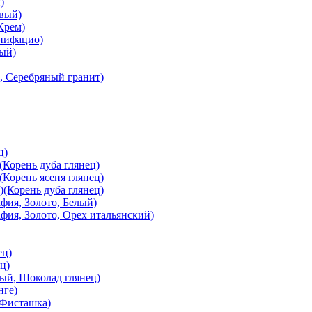
)
вый)
Крем)
онифацио)
вый)
, Серебряный гранит)
ц)
Корень дуба глянец)
Корень ясеня глянец)
(Корень дуба глянец)
ия, Золото, Белый)
ия, Золото, Орех итальянский)
ец)
ц)
й, Шоколад глянец)
нге)
 Фисташка)