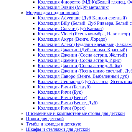
Коллекция Фиоретто (МДФ)(Белый глянец, Фо
Коллекция Элвин (МДФ металлик)
Модули для подростковой
Коллекция Adventure (Дуб Каньон светлый)
Коллекция Billy (Белый, Дуб Ривьера, Белый с
Коллекция Corsare (Дуб Каньон)
Коллекция Violet (Ясень коимбра, Навигатор)
Коллекция Акура (Венге, Лоредо)
Коллекция Алекс (Вудлайн кремовый, Баклаж
Коллекция Джастин (Дуб сонома, Красный)
Коллекция Дженни (Cосна астрид, Желтый)
Коллекция Дженни (Cосна астрид, Ирис)
Коллекция Дженни (Cосна астрид, Лайм)
Коллекция Дженни (Ясень шимо светлый, Ду
Коллекция Лаворо (Венге, Выбеленный дуб)
Коллекция Леонардо (Дуб Атланта, Ясень ши
Коллекция Ричи (Бел.дуб)
Коллекция Ричи (Бук)
Коллекция Ричи (Венге)
Коллекция Ричи (Венге, Дуб)
Коллекция Ричи (Орех)
Письменные и компьютерные столы для детской
Полки для детской
Тумбы и комоды в детскую
Шкафы и стеллажи для детской