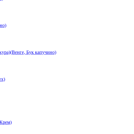
но)
ура)(Венге, Бук капучино)
ех)
 Крем)