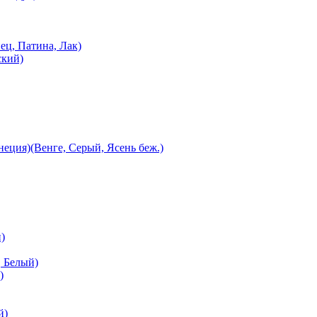
ец, Патина, Лак)
ский)
еция)(Венге, Серый, Ясень беж.)
)
 Белый)
)
й)