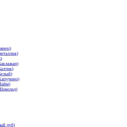
лянец)
металлик)
)
Баклажан)
Балтик)
Белый)
Капучино)
Лайм)
(Шоколад)
ый дуб)