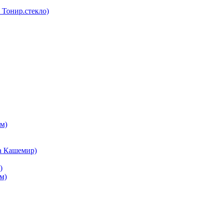
Тонир.стекло)
м)
а Кашемир)
)
м)