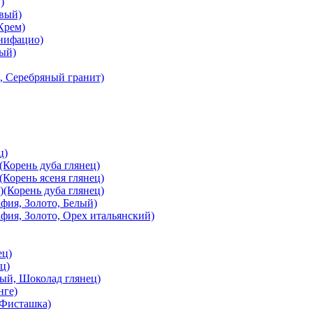
)
вый)
Крем)
онифацио)
вый)
, Серебряный гранит)
ц)
Корень дуба глянец)
Корень ясеня глянец)
(Корень дуба глянец)
ия, Золото, Белый)
ия, Золото, Орех итальянский)
ец)
ц)
й, Шоколад глянец)
нге)
 Фисташка)