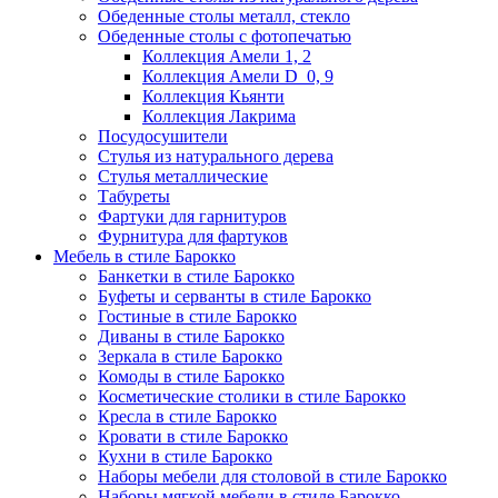
Обеденные столы металл, стекло
Обеденные столы с фотопечатью
Коллекция Амели 1, 2
Коллекция Амели D_0, 9
Коллекция Кьянти
Коллекция Лакрима
Посудосушители
Стулья из натурального дерева
Стулья металлические
Табуреты
Фартуки для гарнитуров
Фурнитура для фартуков
Мебель в стиле Барокко
Банкетки в стиле Барокко
Буфеты и серванты в стиле Барокко
Гостиные в стиле Барокко
Диваны в стиле Барокко
Зеркала в стиле Барокко
Комоды в стиле Барокко
Косметические столики в стиле Барокко
Кресла в стиле Барокко
Кровати в стиле Барокко
Кухни в стиле Барокко
Наборы мебели для столовой в стиле Барокко
Наборы мягкой мебели в стиле Барокко