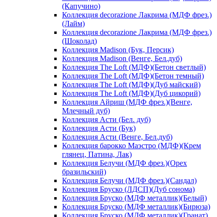
(Капучино)
Коллекция decorazione Лакрима (МДФ фрез.)
(Лайм)
Коллекция decorazione Лакрима (МДФ фрез.)
(Шоколад)
Коллекция Madison (Бук, Персик)
Коллекция Madison (Венге, Бел.дуб)
Коллекция The Loft (МДФ)(Бетон светлый)
Коллекция The Loft (МДФ)(Бетон темный)
Коллекция The Loft (МДФ)(Дуб майский)
Коллекция The Loft (МДФ)(Дуб цикорий)
Коллекция Айриш (МДФ фрез.)(Венге,
Млечный дуб)
Коллекция Асти (Бел. дуб)
Коллекция Асти (Бук)
Коллекция Асти (Венге, Бел.дуб)
Коллекция барокко Маэстро (МДФ)(Крем
глянец, Патина, Лак)
Коллекция Белучи (МДФ фрез.)(Орех
бразильский)
Коллекция Белучи (МДФ фрез.)(Сандал)
Коллекция Бруско (ЛДСП)(Дуб сонома)
Коллекция Бруско (МДФ металлик)(Белый)
Коллекция Бруско (МДФ металлик)(Бирюза)
Коллекция Бруско (МДФ металлик)(Гранат)