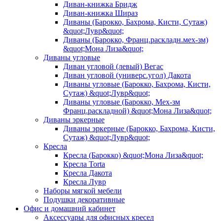
Диван-книжка Бридж
Диван-книжка Шираз
Диваны (Барокко, Бахрома, Кисти, Сутаж)
&quot;Лувр&quot;
Диваны (Барокко, Франц.раскладн.мех-зм)
&quot;Мона Лиза&quot;
Диваны угловые
Диван угловой (левый) Вегас
Диван угловой (универс.угол) Дакота
Диваны угловые (Барокко, Бахрома, Кисти,
Сутаж) &quot;Лувр&quot;
Диваны угловые (Барокко, Мех-зм
Франц.раскладной) &quot;Мона Лиза&quot;
Диваны эркерные
Диваны эркерные (Барокко, Бахрома, Кисти,
Сутаж) &quot;Лувр&quot;
Кресла
Кресла (Барокко) &quot;Мона Лиза&quot;
Кресла Torta
Кресла Дакота
Кресла Лувр
Наборы мягкой мебели
Подушки декоративные
Офис и домашний кабинет
Аксессуары для офисных кресел