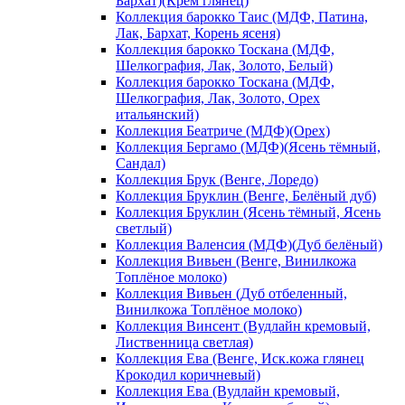
Бархат)(Крем глянец)
Коллекция барокко Таис (МДФ, Патина,
Лак, Бархат, Корень ясеня)
Коллекция барокко Тоскана (МДФ,
Шелкография, Лак, Золото, Белый)
Коллекция барокко Тоскана (МДФ,
Шелкография, Лак, Золото, Орех
итальянский)
Коллекция Беатриче (МДФ)(Орех)
Коллекция Бергамо (МДФ)(Ясень тёмный,
Сандал)
Коллекция Брук (Венге, Лоредо)
Коллекция Бруклин (Венге, Белёный дуб)
Коллекция Бруклин (Ясень тёмный, Ясень
светлый)
Коллекция Валенсия (МДФ)(Дуб белёный)
Коллекция Вивьен (Венге, Винилкожа
Топлёное молоко)
Коллекция Вивьен (Дуб отбеленный,
Винилкожа Топлёное молоко)
Коллекция Винсент (Вудлайн кремовый,
Лиственница светлая)
Коллекция Ева (Венге, Иск.кожа глянец
Крокодил коричневый)
Коллекция Ева (Вудлайн кремовый,