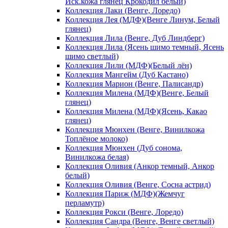
Иск.кожа глянец Крокодил белый)
Коллекция Лаки (Венге, Лоредо)
Коллекция Лея (МДФ)(Венге Линум, Белый
глянец)
Коллекция Лила (Венге, Дуб Линдберг)
Коллекция Лила (Ясень шимо темный, Ясень
шимо светлый)
Коллекция Лили (МДФ)(Белый лён)
Коллекция Мангейм (Дуб Кастано)
Коллекция Марион (Венге, Палисандр)
Коллекция Милена (МДФ)(Венге, Белый
глянец)
Коллекция Милена (МДФ)(Ясень, Какао
глянец)
Коллекция Мюнхен (Венге, Винилкожа
Топлёное молоко)
Коллекция Мюнхен (Дуб сонома,
Винилкожа белая)
Коллекция Оливия (Анкор темный, Анкор
белый)
Коллекция Оливия (Венге, Сосна астрид)
Коллекция Париж (МДФ)(Жемчуг
перламутр)
Коллекция Рокси (Венге, Лоредо)
Коллекция Сандра (Венге, Венге светлый)