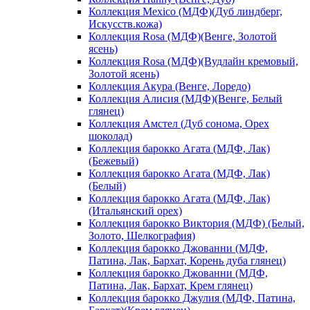
Коллекция Mexico (МДФ)(Дуб линдберг,
Искусств.кожа)
Коллекция Rosa (МДФ)(Венге, Золотой
ясень)
Коллекция Rosa (МДФ)(Вудлайн кремовый,
Золотой ясень)
Коллекция Акура (Венге, Лоредо)
Коллекция Алисия (МДФ)(Венге, Белый
глянец)
Коллекция Амстел (Дуб сонома, Орех
шоколад)
Коллекция барокко Агата (МДФ, Лак)
(Бежевый)
Коллекция барокко Агата (МДФ, Лак)
(Белый)
Коллекция барокко Агата (МДФ, Лак)
(Итальянский орех)
Коллекция барокко Виктория (МДФ) (Белый,
Золото, Шелкография)
Коллекция барокко Джованни (МДФ,
Патина, Лак, Бархат, Корень дуба глянец)
Коллекция барокко Джованни (МДФ,
Патина, Лак, Бархат, Крем глянец)
Коллекция барокко Джулия (МДФ, Патина,