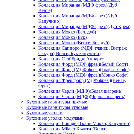
Коллекция Миранда (МДФ фрез.)(Дуб
Венге)
Коллекция Миранда (МДФ фрез.)(Дуб
Капучино)
Коллекция Миранда (МДФ фрез.)(Дуб Крем)
Коллекция Мокко (Бел. дуб)
Коллекция Мокко (Бук)
Коллекция Мокко (Венге, Бел.дуб)
Коллекция Саппоро (МДФ глянец, Витраж
Сакура)(Венге, Бук капучино)
Коллекция Стэйбридж Аппартс
Коллекция Форд (МДФ фрез.)(Белый Софт)
Коллекция Форд (МДФ фрез.)(Графит Софт)
Коллекция Форд (МДФ фрез.)(Мокко Софт)
Коллекция Фрешфорд (МДФ фрез.)(Венге,
Орех)
Коллекция Чарли (МДФ)(Белая шагрень)
Коллекция Чарли (МДФ)(Черная шагрень)
Кухонные гарнитуры прямые
Кухонные гарнитуры угловые
Кухонные уголки
Кухонные уголки модулями
Коллекция Lounge (Ткань Мокко, Капучино)
Коллекция Milano Кьянти (Венге,