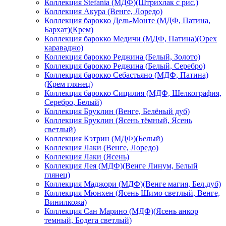
Коллекция Stefania (МДФ)(Штрихлак с рис.)
Коллекция Акура (Венге, Лоредо)
Коллекция барокко Дель-Монте (МДФ, Патина,
Бархат)(Крем)
Коллекция барокко Медичи (МДФ, Патина)(Орех
караваджо)
Коллекция барокко Реджина (Белый, Золото)
Коллекция барокко Реджина (Белый, Серебро)
Коллекция барокко Себастьяно (МДФ, Патина)
(Крем глянец)
Коллекция барокко Сицилия (МДФ, Шелкография,
Серебро, Белый)
Коллекция Бруклин (Венге, Белёный дуб)
Коллекция Бруклин (Ясень тёмный, Ясень
светлый)
Коллекция Кэтрин (МДФ)(Белый)
Коллекция Лаки (Венге, Лоредо)
Коллекция Лаки (Ясень)
Коллекция Лея (МДФ)(Венге Линум, Белый
глянец)
Коллекция Маджори (МДФ)(Венге магия, Бел.дуб)
Коллекция Мюнхен (Ясень Шимо светлый, Венге,
Винилкожа)
Коллекция Сан Марино (МДФ)(Ясень анкор
темный, Бодега светлый)