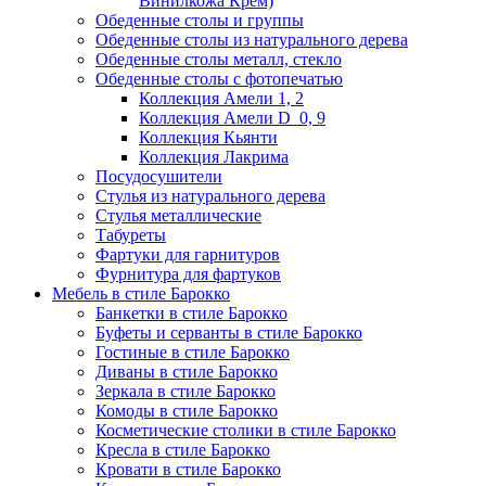
Винилкожа Крем)
Обеденные столы и группы
Обеденные столы из натурального дерева
Обеденные столы металл, стекло
Обеденные столы с фотопечатью
Коллекция Амели 1, 2
Коллекция Амели D_0, 9
Коллекция Кьянти
Коллекция Лакрима
Посудосушители
Стулья из натурального дерева
Стулья металлические
Табуреты
Фартуки для гарнитуров
Фурнитура для фартуков
Мебель в стиле Барокко
Банкетки в стиле Барокко
Буфеты и серванты в стиле Барокко
Гостиные в стиле Барокко
Диваны в стиле Барокко
Зеркала в стиле Барокко
Комоды в стиле Барокко
Косметические столики в стиле Барокко
Кресла в стиле Барокко
Кровати в стиле Барокко