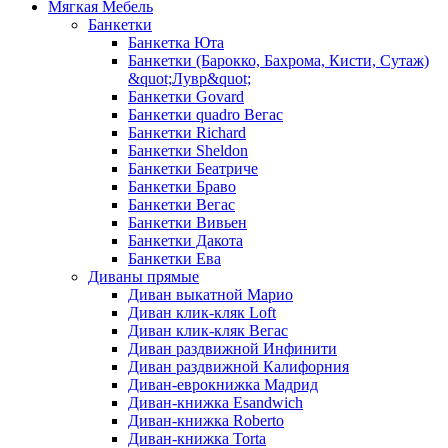
Мягкая Мебель
Банкетки
Банкетка Юта
Банкетки (Барокко, Бахрома, Кисти, Сутаж)
&quot;Лувр&quot;
Банкетки Govard
Банкетки quadro Вегас
Банкетки Richard
Банкетки Sheldon
Банкетки Беатриче
Банкетки Браво
Банкетки Вегас
Банкетки Вивьен
Банкетки Дакота
Банкетки Ева
Диваны прямые
Диван выкатной Марио
Диван клик-кляк Loft
Диван клик-кляк Вегас
Диван раздвижной Инфинити
Диван раздвижной Калифорния
Диван-еврокнижка Мадрид
Диван-книжка Esandwich
Диван-книжка Roberto
Диван-книжка Torta