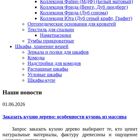
Коллекция Фабио (МДФ) (Белый матовый)
Коллекция Фрида (Венге, Дуб линдберг)
Коллекция Фрида (Дуб сонома)
Коллекция Юта (Дуб серый крафт, Графит)
Ортопедические основания для кроватей
Текстиль для спальни
Наматрасники
Тумбы прикроватные
Шкафы, хранение вещей
Зеркала и полки для шкафов
Комоды
Надстройки для комодов
Распашные шкафы
Угловые шкафы
Шкафы-купе
Наши новости
01.06.2026
Заказать кухню дерево: особенности кухонь из массива
Запрос заказать кухню дерево выбирают те, кто ценит
натуральные материалы, фактуру древесины и ощущение