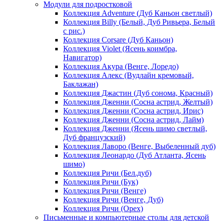
Модули для подростковой
Коллекция Adventure (Дуб Каньон светлый)
Коллекция Billy (Белый, Дуб Ривьера, Белый
с рис.)
Коллекция Corsare (Дуб Каньон)
Коллекция Violet (Ясень коимбра,
Навигатор)
Коллекция Акура (Венге, Лоредо)
Коллекция Алекс (Вудлайн кремовый,
Баклажан)
Коллекция Джастин (Дуб сонома, Красный)
Коллекция Дженни (Cосна астрид, Желтый)
Коллекция Дженни (Cосна астрид, Ирис)
Коллекция Дженни (Cосна астрид, Лайм)
Коллекция Дженни (Ясень шимо светлый,
Дуб французский)
Коллекция Лаворо (Венге, Выбеленный дуб)
Коллекция Леонардо (Дуб Атланта, Ясень
шимо)
Коллекция Ричи (Бел.дуб)
Коллекция Ричи (Бук)
Коллекция Ричи (Венге)
Коллекция Ричи (Венге, Дуб)
Коллекция Ричи (Орех)
Письменные и компьютерные столы для детской