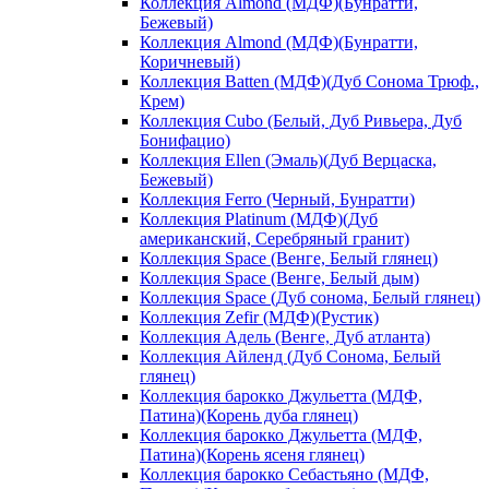
Коллекция Almond (МДФ)(Бунратти,
Бежевый)
Коллекция Almond (МДФ)(Бунратти,
Коричневый)
Коллекция Batten (МДФ)(Дуб Сонома Трюф.,
Крем)
Коллекция Cubo (Белый, Дуб Ривьера, Дуб
Бонифацио)
Коллекция Ellen (Эмаль)(Дуб Верцаска,
Бежевый)
Коллекция Ferro (Черный, Бунратти)
Коллекция Platinum (МДФ)(Дуб
американский, Серебряный гранит)
Коллекция Space (Венге, Белый глянец)
Коллекция Space (Венге, Белый дым)
Коллекция Space (Дуб сонома, Белый глянец)
Коллекция Zefir (МДФ)(Рустик)
Коллекция Адель (Венге, Дуб атланта)
Коллекция Айленд (Дуб Сонома, Белый
глянец)
Коллекция барокко Джульетта (МДФ,
Патина)(Корень дуба глянец)
Коллекция барокко Джульетта (МДФ,
Патина)(Корень ясеня глянец)
Коллекция барокко Себастьяно (МДФ,