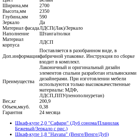
Ширина,мм
2700
Высота,мм
2350
Глубина,мм
590
Зеркало
Да
Материал фасада
ЛДСП(Лак)/Зеркало
Наполнение
Штанга/полки
Материал
ЛДСП
корпуса
Поставляется в разобранном виде, в
Доп.информация
фабричной упаковке. Инструкция по сборке
входит в комплект.
Лаконичный и оригинальный дизайн
элементов спальни разработан итальянскими
дизайнерами. При изготовлении мебели
Преимущества
используются только высококачественные
материалы: МДФ,
ЛДСП,ППУ(пенополиуретан)
Вес,кг
200,9
Объем,мкуб.
0,38
Гарантия
24 месяца
Шкаф-купе 2,0 "Сафари" (Дуб сонома/Планилак
Бежевый/Зеркало с рис.)
Шкаф-купе 1,8 "Havana" (Венге/Венге/Дуб)