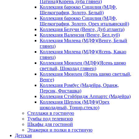
Патина)(Корень дуба глянец)
Коллекция барокко Сицилия (МДФ,
Шелкография, Золото, Белый)
Коллекция барокко Сицилия (МДФ,
Шелкография, Золото, Орех итальянский)
Коллекция Белучи (Венге, Дуб атланта)
Коллекция Валенсия (Венге, Бел.дуб)
Коллекция Милена (МДФ)(Венге, Белый
глянец)
Коллекция Милена (МДФ)(Ясень, Какао
глянец)
Коллекция Мюнхен (МДФ)(Ясень шимо
светлый, Шоколад глянец)
Коллекция Мюнхен (Ясень шимо светлый,
Венге)
Коллекция Ромбус (Мадейра, Оранж,
Персик, Фисташка)
Коллекция Стэйбридж Аппартс (Мадейра)
Коллекция Шерлок (МДФ)(Орех
шоколадный, Тонир.стекло)
Стеллажи в гостиную
Тумбы под телевизор
Шкафы для гостиной
Этажерки и полки в гостиную
Детская