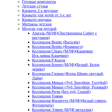
Готовые комплекты
Детские стулья
Кровати 2-х ярусные
Кровати для детей от 3-х лет
Кровати-чердаки
Матрацы детские
Модули для детской
Ариэль (МДФ)(Лиственница Сибиу с
рисунком)
Коллекция Benito (Василёк)
Коллекция Benito (Фламинго)
Коллекция Chiaro (МДФ)(Кашемир,
Иск.замша Кашемир)
Коллекция P Кьюза
Коллекция Бонни (МДФ)(Белый, Белое
дерево)
Коллекция Глория (Ясень Шимо светлый,
Лайм)
Коллекция Микки (Дуб Линдберг, Голубой)
Коллекция Микки (Дуб Линдберг, Розовый)
Коллекция Ричи (Бел.дуб, Синий)
Коллекция Томми
Коллекция Фиоретто (МДФ)(Белый глянец,
Фотопечать)
Коллекция Элвин (МДФ металлик)