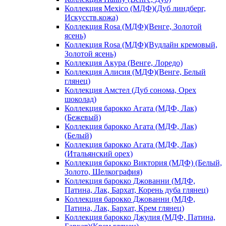
Коллекция Mexico (МДФ)(Дуб линдберг,
Искусств.кожа)
Коллекция Rosa (МДФ)(Венге, Золотой
ясень)
Коллекция Rosa (МДФ)(Вудлайн кремовый,
Золотой ясень)
Коллекция Акура (Венге, Лоредо)
Коллекция Алисия (МДФ)(Венге, Белый
глянец)
Коллекция Амстел (Дуб сонома, Орех
шоколад)
Коллекция барокко Агата (МДФ, Лак)
(Бежевый)
Коллекция барокко Агата (МДФ, Лак)
(Белый)
Коллекция барокко Агата (МДФ, Лак)
(Итальянский орех)
Коллекция барокко Виктория (МДФ) (Белый,
Золото, Шелкография)
Коллекция барокко Джованни (МДФ,
Патина, Лак, Бархат, Корень дуба глянец)
Коллекция барокко Джованни (МДФ,
Патина, Лак, Бархат, Крем глянец)
Коллекция барокко Джулия (МДФ, Патина,