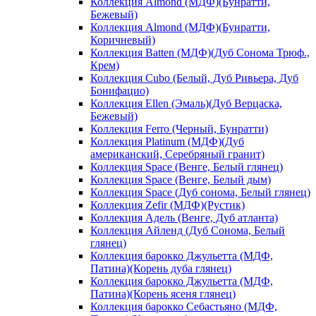
Коллекция Almond (МДФ)(Бунратти,
Бежевый)
Коллекция Almond (МДФ)(Бунратти,
Коричневый)
Коллекция Batten (МДФ)(Дуб Сонома Трюф.,
Крем)
Коллекция Cubo (Белый, Дуб Ривьера, Дуб
Бонифацио)
Коллекция Ellen (Эмаль)(Дуб Верцаска,
Бежевый)
Коллекция Ferro (Черный, Бунратти)
Коллекция Platinum (МДФ)(Дуб
американский, Серебряный гранит)
Коллекция Space (Венге, Белый глянец)
Коллекция Space (Венге, Белый дым)
Коллекция Space (Дуб сонома, Белый глянец)
Коллекция Zefir (МДФ)(Рустик)
Коллекция Адель (Венге, Дуб атланта)
Коллекция Айленд (Дуб Сонома, Белый
глянец)
Коллекция барокко Джульетта (МДФ,
Патина)(Корень дуба глянец)
Коллекция барокко Джульетта (МДФ,
Патина)(Корень ясеня глянец)
Коллекция барокко Себастьяно (МДФ,