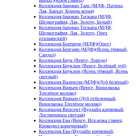
Бархат)(Крем глянец)
Коллекция барокко Таис (МДФ, Патина,
Лак, Бархат, Корень ясеня)
Коллекция барокко Тоскана (МДФ,
Шелкография, Лак, Золото, Белый)
Коллекция барокко Тоскана (МДФ,
Шелкография, Лак, Золото, Орех
итальянский)
Коллекция Беатриче (МДФ)(Орех)
Коллекция Бергамо (МДФ)(Ясень тёмный,
Сандал)
Коллекция Брук (Венге, Лоредо)
Коллекция Бруклин (Венге, Белёный дуб)
Коллекция Бруклин (Ясень тёмный, Ясень
светлый)
Коллекция Валенсия (МДФ)(Дуб белёный)
Коллекция Вивьен (Венге, Винилкожа
Топлёное молоко)
Коллекция Вивьен (Дуб отбеленный,
Винилкожа Топлёное молоко)
Коллекция Винсент (Вудлайн кремовый,
Лиственница светлая)
Коллекция Ева (Венге, Иск.кожа глянец
Крокодил коричневый)
Коллекция Ева (Вудлайн кремовый,