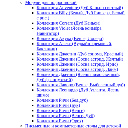
Модули для подростковой
Коллекция Adventure (Дуб Каньон светлый)
Коллекция Billy (Белый, Дуб Ривьера, Белый
с рис.)
Коллекция Corsare (Дуб Каньон)
Коллекция Violet (Ясень коимбра,
Навигатор)
Коллекция Акура (Венге, Лоредо)
Коллекция Алекс (Вудлайн кремовый,
Баклажан)
Коллекция Джастин (Дуб сонома, Красный)
Коллекция Дженни (Cосна астрид, Желтый)
Коллекция Дженни (Cосна астрид, Ирис)
Коллекция Дженни (Cосна астрид, Лайм)
Коллекция Дженни (Ясень шимо светлый,
Дуб французский)
Коллекция Лаворо (Венге, Выбеленный дуб)
Коллекция Леонардо (Дуб Атланта, Ясень
шимо)
Коллекция Ричи (Бел.дуб)
Коллекция Ричи (Бук)
Коллекция Ричи (Венге)
Коллекция Ричи (Венге, Дуб)
Коллекция Ричи (Орех)
Письменные и компьютерные столы для детской