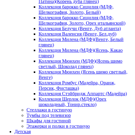
Патина)(Корень дуба глянец)
Коллекция барокко Сицилия (МДФ,
Шелкография, Золото, Белый)
Коллекция барокко Сицилия (МДФ,
Шелкография, Золото, Орех итальянский)
Коллекция Белучи (Венге, Дуб атланта)
Коллекция Валенсия (Венге, Бел.дуб)
Коллекция Милена (МДФ)(Венге, Белый
глянец)
Коллекция Милена (МДФ)(Ясень, Какао
глянец)
Коллекция Мюнхен (МДФ)(Ясень шимо
светлый, Шоколад глянец)
Коллекция Мюнхен (Ясень шимо светлый,
Венге)
Коллекция Ромбус (Мадейра, Оранж,
Персик, Фисташка)
Коллекция Стэйбридж Аппартс (Мадейра)
Коллекция Шерлок (МДФ)(Орех
шоколадный, Тонир.стекло)
Стеллажи в гостиную
Тумбы под телевизор
Шкафы для гостиной
Этажерки и полки в гостиную
Детская