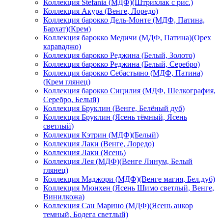
Коллекция Stefania (МДФ)(Штрихлак с рис.)
Коллекция Акура (Венге, Лоредо)
Коллекция барокко Дель-Монте (МДФ, Патина,
Бархат)(Крем)
Коллекция барокко Медичи (МДФ, Патина)(Орех
караваджо)
Коллекция барокко Реджина (Белый, Золото)
Коллекция барокко Реджина (Белый, Серебро)
Коллекция барокко Себастьяно (МДФ, Патина)
(Крем глянец)
Коллекция барокко Сицилия (МДФ, Шелкография,
Серебро, Белый)
Коллекция Бруклин (Венге, Белёный дуб)
Коллекция Бруклин (Ясень тёмный, Ясень
светлый)
Коллекция Кэтрин (МДФ)(Белый)
Коллекция Лаки (Венге, Лоредо)
Коллекция Лаки (Ясень)
Коллекция Лея (МДФ)(Венге Линум, Белый
глянец)
Коллекция Маджори (МДФ)(Венге магия, Бел.дуб)
Коллекция Мюнхен (Ясень Шимо светлый, Венге,
Винилкожа)
Коллекция Сан Марино (МДФ)(Ясень анкор
темный, Бодега светлый)