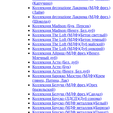
(Капучино)
Коллекция decorazione Лакрима (МДФ фрез.)
(Лайм)
Коллекция decorazione Лакрима (МДФ фрез.)
(Шоколад)
Коллекция Madison (Бук, Персик)
Коллекция Madison (Венге, Бел.дуб)
Коллекция The Loft (МДФ)(Бетон светлый)
Коллекция The Loft (МДФ)(Бетон темный)
Коллекция The Loft (МДФ)(Дуб майский)
Коллекция The Loft (МДФ)(Дуб цикорий)
Коллекция Айриш (МДФ фрез.)(Венге,
Млечный дуб)
Коллекция Асти (Бел. дуб)
Коллекция Асти (Бук)
Коллекция Асти (Венге, Бел.дуб)
Коллекция барокко Маэстро (МДФ)(Крем
глянец, Патина, Лак)
Коллекция Белучи (МДФ фрез.)(Орех
бразильский)
Коллекция Белучи (МДФ фрез.)(Сандал)
Коллекция Бруско (ЛДСП)(Дуб сонома)
Коллекция Бруско (МДФ металлик)(Белый)
Коллекция Бруско (МДФ металлик)(Бирюза)
Коллекция Бруско (МДФ металлик)(Гранат)