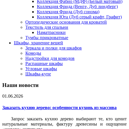
Коллекция Фабио (МДФ) (Белый матовый)
Коллекция Фрида (Венге, Дуб линдберг)
Коллекция Фрида (Дуб сонома)
Коллекция Юта (Дуб серый крафт, Графит)
Ортопедические основания для кроватей
Текстиль для спальни
Наматрасники
Тумбы прикроватные
Шкафы, хранение вещей
Зеркала и полки для шкафов
Комоды
Надстройки для комодов
Распашные шкафы
Угловые шкафы
Шкафы-купе
Наши новости
01.06.2026
Заказать кухню дерево: особенности кухонь из массива
Запрос заказать кухню дерево выбирают те, кто ценит
натуральные материалы, фактуру древесины и ощущение