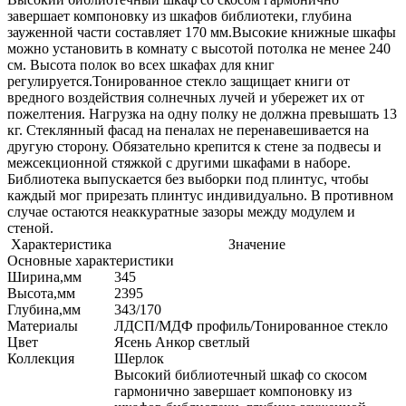
завершает компоновку из шкафов библиотеки, глубина
зауженной части составляет 170 мм.Высокие книжные шкафы
можно установить в комнату с высотой потолка не менее 240
см. Высота полок во всех шкафах для книг
регулируется.Тонированное стекло защищает книги от
вредного воздействия солнечных лучей и убережет их от
пожелтения. Нагрузка на одну полку не должна превышать 13
кг. Стеклянный фасад на пеналах не перенавешивается на
другую сторону. Обязательно крепится к стене за подвесы и
межсекционной стяжкой с другими шкафами в наборе.
Библиотека выпускается без выборки под плинтус, чтобы
каждый мог прирезать плинтус индивидуально. В противном
случае остаются неаккуратные зазоры между модулем и
стеной.
Характеристика
Значение
Основные характеристики
Ширина,мм
345
Высота,мм
2395
Глубина,мм
343/170
Материалы
ЛДСП/МДФ профиль/Тонированное стекло
Цвет
Ясень Анкор светлый
Коллекция
Шерлок
Высокий библиотечный шкаф со скосом
гармонично завершает компоновку из