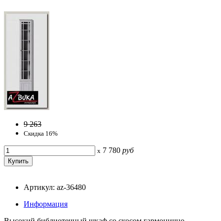
9 263
Скидка 16%
7 780
руб
x
Артикул: az-36480
Информация
Высокий библиотечный шкаф со скосом гармонично