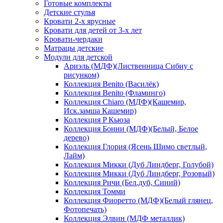
Готовые комплекты
Детские стулья
Кровати 2-х ярусные
Кровати для детей от 3-х лет
Кровати-чердаки
Матрацы детские
Модули для детской
Ариэль (МДФ)(Лиственница Сибиу с
рисунком)
Коллекция Benito (Василёк)
Коллекция Benito (Фламинго)
Коллекция Chiaro (МДФ)(Кашемир,
Иск.замша Кашемир)
Коллекция P Кьюза
Коллекция Бонни (МДФ)(Белый, Белое
дерево)
Коллекция Глория (Ясень Шимо светлый,
Лайм)
Коллекция Микки (Дуб Линдберг, Голубой)
Коллекция Микки (Дуб Линдберг, Розовый)
Коллекция Ричи (Бел.дуб, Синий)
Коллекция Томми
Коллекция Фиоретто (МДФ)(Белый глянец,
Фотопечать)
Коллекция Элвин (МДФ металлик)