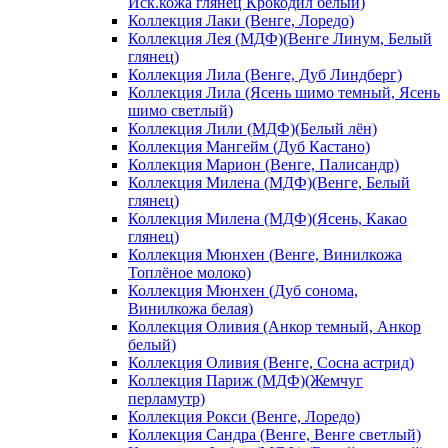
Иск.кожа глянец Крокодил белый)
Коллекция Лаки (Венге, Лоредо)
Коллекция Лея (МДФ)(Венге Линум, Белый
глянец)
Коллекция Лила (Венге, Дуб Линдберг)
Коллекция Лила (Ясень шимо темный, Ясень
шимо светлый)
Коллекция Лили (МДФ)(Белый лён)
Коллекция Мангейм (Дуб Кастано)
Коллекция Марион (Венге, Палисандр)
Коллекция Милена (МДФ)(Венге, Белый
глянец)
Коллекция Милена (МДФ)(Ясень, Какао
глянец)
Коллекция Мюнхен (Венге, Винилкожа
Топлёное молоко)
Коллекция Мюнхен (Дуб сонома,
Винилкожа белая)
Коллекция Оливия (Анкор темный, Анкор
белый)
Коллекция Оливия (Венге, Сосна астрид)
Коллекция Париж (МДФ)(Жемчуг
перламутр)
Коллекция Рокси (Венге, Лоредо)
Коллекция Сандра (Венге, Венге светлый)