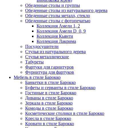
Винилкожа Крем)
Обеденные столы и группы
Обеденные столы из натурального дерева
Обеденные столы металл, стекло
Обеденные столы с фотопечатью
Коллекция Амели 1, 2
Коллекция Амели D_0, 9
Коллекция Кьянти
Коллекция Лакрима
Посудосушители
Стулья из натурального дерева
Стулья металлические
Табуреты
Фартуки для гарнитуров
Фурнитура для фартуков
Мебель в стиле Барокко
Банкетки в стиле Барокко
Буфеты и серванты в стиле Барокко
Гостиные в стиле Барокко
Диваны в стиле Барокко
Зеркала в стиле Барокко
Комоды в стиле Барокко
Косметические столики в стиле Барокко
Кресла в стиле Барокко
Кровати в стиле Барокко