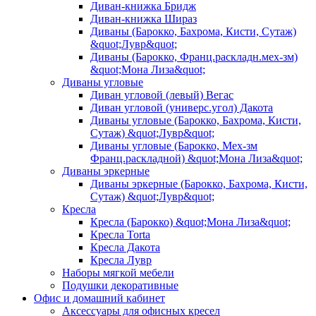
Диван-книжка Бридж
Диван-книжка Шираз
Диваны (Барокко, Бахрома, Кисти, Сутаж)
&quot;Лувр&quot;
Диваны (Барокко, Франц.раскладн.мех-зм)
&quot;Мона Лиза&quot;
Диваны угловые
Диван угловой (левый) Вегас
Диван угловой (универс.угол) Дакота
Диваны угловые (Барокко, Бахрома, Кисти,
Сутаж) &quot;Лувр&quot;
Диваны угловые (Барокко, Мех-зм
Франц.раскладной) &quot;Мона Лиза&quot;
Диваны эркерные
Диваны эркерные (Барокко, Бахрома, Кисти,
Сутаж) &quot;Лувр&quot;
Кресла
Кресла (Барокко) &quot;Мона Лиза&quot;
Кресла Torta
Кресла Дакота
Кресла Лувр
Наборы мягкой мебели
Подушки декоративные
Офис и домашний кабинет
Аксессуары для офисных кресел