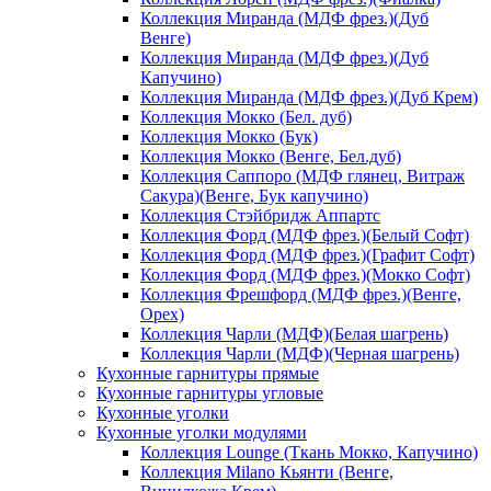
Коллекция Миранда (МДФ фрез.)(Дуб
Венге)
Коллекция Миранда (МДФ фрез.)(Дуб
Капучино)
Коллекция Миранда (МДФ фрез.)(Дуб Крем)
Коллекция Мокко (Бел. дуб)
Коллекция Мокко (Бук)
Коллекция Мокко (Венге, Бел.дуб)
Коллекция Саппоро (МДФ глянец, Витраж
Сакура)(Венге, Бук капучино)
Коллекция Стэйбридж Аппартс
Коллекция Форд (МДФ фрез.)(Белый Софт)
Коллекция Форд (МДФ фрез.)(Графит Софт)
Коллекция Форд (МДФ фрез.)(Мокко Софт)
Коллекция Фрешфорд (МДФ фрез.)(Венге,
Орех)
Коллекция Чарли (МДФ)(Белая шагрень)
Коллекция Чарли (МДФ)(Черная шагрень)
Кухонные гарнитуры прямые
Кухонные гарнитуры угловые
Кухонные уголки
Кухонные уголки модулями
Коллекция Lounge (Ткань Мокко, Капучино)
Коллекция Milano Кьянти (Венге,