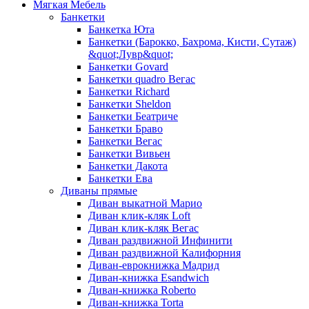
Мягкая Мебель
Банкетки
Банкетка Юта
Банкетки (Барокко, Бахрома, Кисти, Сутаж)
&quot;Лувр&quot;
Банкетки Govard
Банкетки quadro Вегас
Банкетки Richard
Банкетки Sheldon
Банкетки Беатриче
Банкетки Браво
Банкетки Вегас
Банкетки Вивьен
Банкетки Дакота
Банкетки Ева
Диваны прямые
Диван выкатной Марио
Диван клик-кляк Loft
Диван клик-кляк Вегас
Диван раздвижной Инфинити
Диван раздвижной Калифорния
Диван-еврокнижка Мадрид
Диван-книжка Esandwich
Диван-книжка Roberto
Диван-книжка Torta