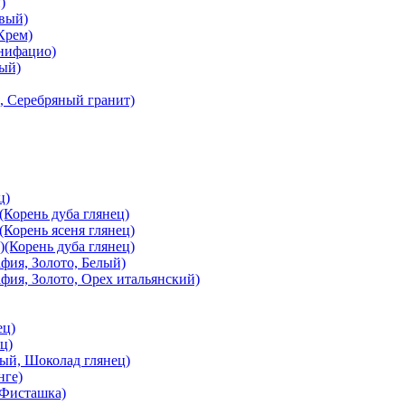
)
вый)
Крем)
онифацио)
вый)
, Серебряный гранит)
ц)
Корень дуба глянец)
Корень ясеня глянец)
(Корень дуба глянец)
ия, Золото, Белый)
ия, Золото, Орех итальянский)
ец)
ц)
й, Шоколад глянец)
нге)
 Фисташка)