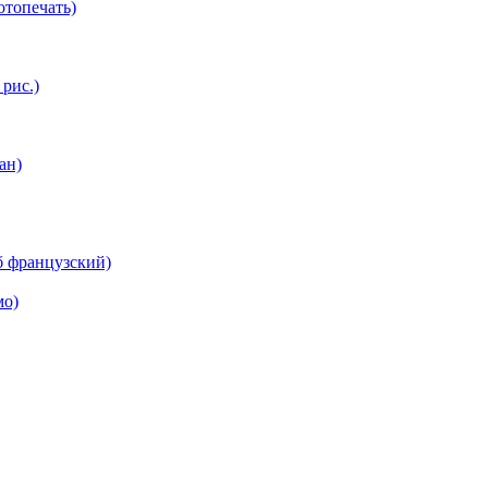
топечать)
 рис.)
ан)
б французский)
мо)