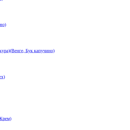
но)
ура)(Венге, Бук капучино)
ех)
 Крем)