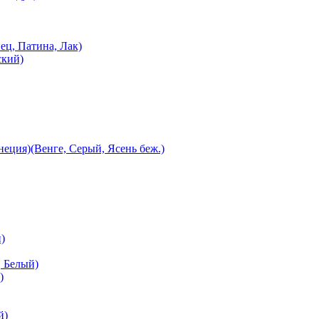
ец, Патина, Лак)
ский)
еция)(Венге, Серый, Ясень беж.)
)
 Белый)
)
й)