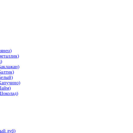
лянец)
металлик)
)
Баклажан)
Балтик)
Белый)
Капучино)
Лайм)
(Шоколад)
ый дуб)