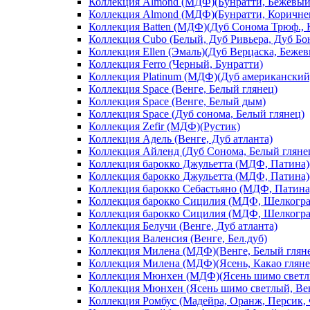
Коллекция Almond (МДФ)(Бунратти, Бежевый
Коллекция Almond (МДФ)(Бунратти, Коричне
Коллекция Batten (МДФ)(Дуб Сонома Трюф., 
Коллекция Cubo (Белый, Дуб Ривьера, Дуб Б
Коллекция Ellen (Эмаль)(Дуб Верцаска, Беже
Коллекция Ferro (Черный, Бунратти)
Коллекция Platinum (МДФ)(Дуб американский
Коллекция Space (Венге, Белый глянец)
Коллекция Space (Венге, Белый дым)
Коллекция Space (Дуб сонома, Белый глянец)
Коллекция Zefir (МДФ)(Рустик)
Коллекция Адель (Венге, Дуб атланта)
Коллекция Айленд (Дуб Сонома, Белый гляне
Коллекция барокко Джульетта (МДФ, Патина)(
Коллекция барокко Джульетта (МДФ, Патина)(
Коллекция барокко Себастьяно (МДФ, Патина)
Коллекция барокко Сицилия (МДФ, Шелкограф
Коллекция барокко Сицилия (МДФ, Шелкограф
Коллекция Белучи (Венге, Дуб атланта)
Коллекция Валенсия (Венге, Бел.дуб)
Коллекция Милена (МДФ)(Венге, Белый глян
Коллекция Милена (МДФ)(Ясень, Какао гляне
Коллекция Мюнхен (МДФ)(Ясень шимо светлы
Коллекция Мюнхен (Ясень шимо светлый, Ве
Коллекция Ромбус (Мадейра, Оранж, Персик,