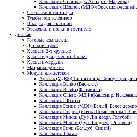
Коллекция Стэйбридж Аппартс (Мадейра)
Коллекция Шерлок (МДФ)(Орех шоколадный, 
Стеллажи в гостиную
Тумбы под телевизор
Шкафы для гостиной
Этажерки и полки в гостиную
Детская
Готовые комплекты
Детские стулья
Кровати 2-х ярусные
Кровати для детей от 3-х лет
Кровати-чердаки
Матрацы детские
Модули для детской
Ариэль (МДФ)(Лиственница Сибиу с рисунко
Коллекция Benito (Василёк)
Коллекция Benito (Фламинго)
Коллекция Chiaro (МДФ)(Кашемир, Иск.замш
Коллекция P Кьюза
Коллекция Бонни (МДФ)(Белый, Белое дерево
Коллекция Глория (Ясень Шимо светлый, Лай
Коллекция Микки (Дуб Линдберг, Голубой)
Коллекция Микки (Дуб Линдберг, Розовый)
Коллекция Ричи (Бел.дуб, Синий)
Коллекция Томми