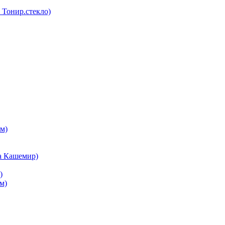
Тонир.стекло)
м)
а Кашемир)
)
м)