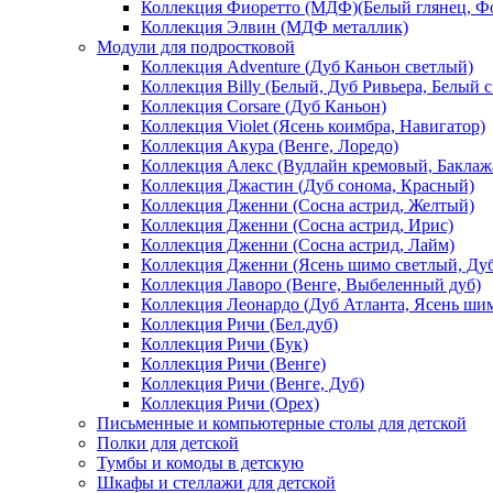
Коллекция Фиоретто (МДФ)(Белый глянец, Фо
Коллекция Элвин (МДФ металлик)
Модули для подростковой
Коллекция Adventure (Дуб Каньон светлый)
Коллекция Billy (Белый, Дуб Ривьера, Белый с
Коллекция Corsare (Дуб Каньон)
Коллекция Violet (Ясень коимбра, Навигатор)
Коллекция Акура (Венге, Лоредо)
Коллекция Алекс (Вудлайн кремовый, Баклаж
Коллекция Джастин (Дуб сонома, Красный)
Коллекция Дженни (Cосна астрид, Желтый)
Коллекция Дженни (Cосна астрид, Ирис)
Коллекция Дженни (Cосна астрид, Лайм)
Коллекция Дженни (Ясень шимо светлый, Ду
Коллекция Лаворо (Венге, Выбеленный дуб)
Коллекция Леонардо (Дуб Атланта, Ясень ши
Коллекция Ричи (Бел.дуб)
Коллекция Ричи (Бук)
Коллекция Ричи (Венге)
Коллекция Ричи (Венге, Дуб)
Коллекция Ричи (Орех)
Письменные и компьютерные столы для детской
Полки для детской
Тумбы и комоды в детскую
Шкафы и стеллажи для детской