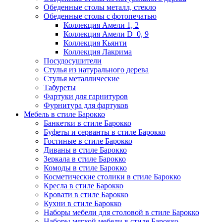
Обеденные столы металл, стекло
Обеденные столы с фотопечатью
Коллекция Амели 1, 2
Коллекция Амели D_0, 9
Коллекция Кьянти
Коллекция Лакрима
Посудосушители
Стулья из натурального дерева
Стулья металлические
Табуреты
Фартуки для гарнитуров
Фурнитура для фартуков
Мебель в стиле Барокко
Банкетки в стиле Барокко
Буфеты и серванты в стиле Барокко
Гостиные в стиле Барокко
Диваны в стиле Барокко
Зеркала в стиле Барокко
Комоды в стиле Барокко
Косметические столики в стиле Барокко
Кресла в стиле Барокко
Кровати в стиле Барокко
Кухни в стиле Барокко
Наборы мебели для столовой в стиле Барокко
Наборы мягкой мебели в стиле Барокко