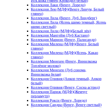
Иск.кожа глянец Крокодил белый)
Коллекция Лаки (Венге, Лоредо)
Коллекция Лея (МДФ)(Венге Линум, Белый
глянец)
Коллекция Лила (Венге, Дуб Линдберг)
Коллекция Лила (Ясень шимо темный, Ясень
шимо светлый)
Коллекция Лили (МДФ)(Белый лён)
Коллекция Мангейм (Дуб Кастано)
Коллекция Марион (Венге, Палисандр)
Коллекция Милена (МДФ)(Венге, Белый
глянец)
Коллекция Милена (МДФ)(Ясень, Какао
глянец)
Коллекция Мюнхен (Венге, Винилкожа
Топлёное молоко)
Коллекция Мюнхен (Дуб сонома,
Винилкожа белая)
Коллекция Оливия (Анкор темный, Анкор
белый)
Коллекция Оливия (Венге, Сосна астрид)
Коллекция Париж (МДФ)(Жемчуг
перламутр)
Коллекция Рокси (Венге, Лоредо)
Коллекция Сандра (Венге, Венге светлый)