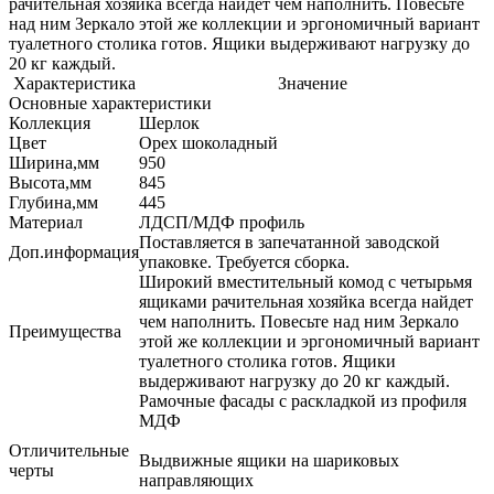
рачительная хозяйка всегда найдет чем наполнить. Повесьте
над ним Зеркало этой же коллекции и эргономичный вариант
туалетного столика готов. Ящики выдерживают нагрузку до
20 кг каждый.
Характеристика
Значение
Основные характеристики
Коллекция
Шерлок
Цвет
Орех шоколадный
Ширина,мм
950
Высота,мм
845
Глубина,мм
445
Материал
ЛДСП/МДФ профиль
Поставляется в запечатанной заводской
Доп.информация
упаковке. Требуется сборка.
Широкий вместительный комод с четырьмя
ящиками рачительная хозяйка всегда найдет
чем наполнить. Повесьте над ним Зеркало
Преимущества
этой же коллекции и эргономичный вариант
туалетного столика готов. Ящики
выдерживают нагрузку до 20 кг каждый.
Рамочные фасады с раскладкой из профиля
МДФ
Отличительные
Выдвижные ящики на шариковых
черты
направляющих