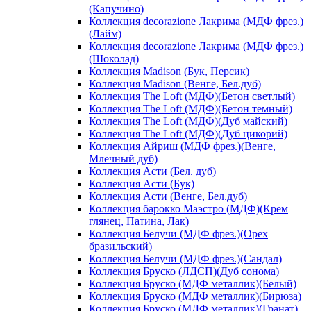
(Капучино)
Коллекция decorazione Лакрима (МДФ фрез.)
(Лайм)
Коллекция decorazione Лакрима (МДФ фрез.)
(Шоколад)
Коллекция Madison (Бук, Персик)
Коллекция Madison (Венге, Бел.дуб)
Коллекция The Loft (МДФ)(Бетон светлый)
Коллекция The Loft (МДФ)(Бетон темный)
Коллекция The Loft (МДФ)(Дуб майский)
Коллекция The Loft (МДФ)(Дуб цикорий)
Коллекция Айриш (МДФ фрез.)(Венге,
Млечный дуб)
Коллекция Асти (Бел. дуб)
Коллекция Асти (Бук)
Коллекция Асти (Венге, Бел.дуб)
Коллекция барокко Маэстро (МДФ)(Крем
глянец, Патина, Лак)
Коллекция Белучи (МДФ фрез.)(Орех
бразильский)
Коллекция Белучи (МДФ фрез.)(Сандал)
Коллекция Бруско (ЛДСП)(Дуб сонома)
Коллекция Бруско (МДФ металлик)(Белый)
Коллекция Бруско (МДФ металлик)(Бирюза)
Коллекция Бруско (МДФ металлик)(Гранат)