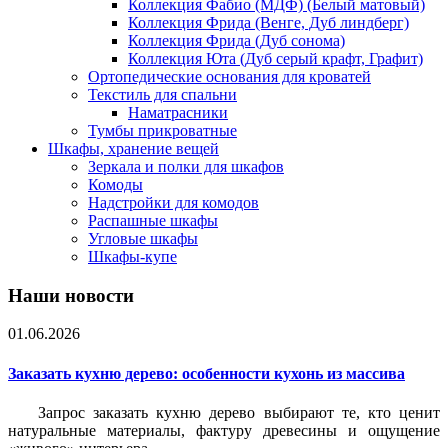
Коллекция Фабио (МДФ) (Белый матовый)
Коллекция Фрида (Венге, Дуб линдберг)
Коллекция Фрида (Дуб сонома)
Коллекция Юта (Дуб серый крафт, Графит)
Ортопедические основания для кроватей
Текстиль для спальни
Наматрасники
Тумбы прикроватные
Шкафы, хранение вещей
Зеркала и полки для шкафов
Комоды
Надстройки для комодов
Распашные шкафы
Угловые шкафы
Шкафы-купе
Наши новости
01.06.2026
Заказать кухню дерево: особенности кухонь из массива
Запрос заказать кухню дерево выбирают те, кто ценит
натуральные материалы, фактуру древесины и ощущение