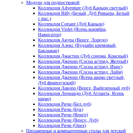
Модули для подростковой
Коллекция Adventure (Дуб Каньон светлый)
Коллекция Billy (Белый, Дуб Ривьера, Белый
с рис.)
Коллекция Corsare (Дуб Каньон)
Коллекция Violet (Ясень коимбра,
Навигатор)
Коллекция Акура (Венге, Лоредо)
Коллекция Алекс (Вудлайн кремовый,
Баклажан)
Коллекция Джастин (Дуб сонома, Красный)
Коллекция Дженни (Cосна астрид, Желтый)
Коллекция Дженни (Cосна астрид, Ирис)
Коллекция Дженни (Cосна астрид, Лайм)
Коллекция Дженни (Ясень шимо светлый,
Дуб французский)
Коллекция Лаворо (Венге, Выбеленный дуб)
Коллекция Леонардо (Дуб Атланта, Ясень
шимо)
Коллекция Ричи (Бел.дуб)
Коллекция Ричи (Бук)
Коллекция Ричи (Венге)
Коллекция Ричи (Венге, Дуб)
Коллекция Ричи (Орех)
Письменные и компьютерные столы для детской