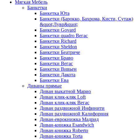
Мягкая Мебель
Банкетки
Банкетка Юта
Банкетки (Барокко, Бахрома, Кисти, Сутаж)
&quot;Лувр&quot;
Банкетки Govard
Банкетки quadro Вегас
Банкетки Richard
Банкетки Sheldon
Банкетки Беатриче
Банкетки Браво
Банкетки Вегас
Банкетки Вивьен
Банкетки Дакота
Банкетки Ева
Диваны прямые
Диван выкатной Марио
Диван клик-кляк Loft
Диван клик-кляк Вегас
Диван раздвижной Инфинити
Диван раздвижной Калифорния
Диван-еврокнижка Мадрид
Диван-книжка Esandwich
Диван-книжка Roberto
Диван-книжка Torta