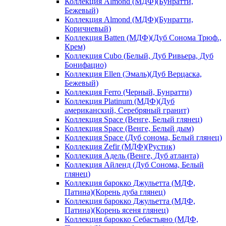
Коллекция Almond (МДФ)(Бунратти,
Бежевый)
Коллекция Almond (МДФ)(Бунратти,
Коричневый)
Коллекция Batten (МДФ)(Дуб Сонома Трюф.,
Крем)
Коллекция Cubo (Белый, Дуб Ривьера, Дуб
Бонифацио)
Коллекция Ellen (Эмаль)(Дуб Верцаска,
Бежевый)
Коллекция Ferro (Черный, Бунратти)
Коллекция Platinum (МДФ)(Дуб
американский, Серебряный гранит)
Коллекция Space (Венге, Белый глянец)
Коллекция Space (Венге, Белый дым)
Коллекция Space (Дуб сонома, Белый глянец)
Коллекция Zefir (МДФ)(Рустик)
Коллекция Адель (Венге, Дуб атланта)
Коллекция Айленд (Дуб Сонома, Белый
глянец)
Коллекция барокко Джульетта (МДФ,
Патина)(Корень дуба глянец)
Коллекция барокко Джульетта (МДФ,
Патина)(Корень ясеня глянец)
Коллекция барокко Себастьяно (МДФ,