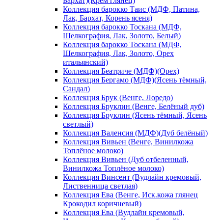
Бархат)(Крем глянец)
Коллекция барокко Таис (МДФ, Патина,
Лак, Бархат, Корень ясеня)
Коллекция барокко Тоскана (МДФ,
Шелкография, Лак, Золото, Белый)
Коллекция барокко Тоскана (МДФ,
Шелкография, Лак, Золото, Орех
итальянский)
Коллекция Беатриче (МДФ)(Орех)
Коллекция Бергамо (МДФ)(Ясень тёмный,
Сандал)
Коллекция Брук (Венге, Лоредо)
Коллекция Бруклин (Венге, Белёный дуб)
Коллекция Бруклин (Ясень тёмный, Ясень
светлый)
Коллекция Валенсия (МДФ)(Дуб белёный)
Коллекция Вивьен (Венге, Винилкожа
Топлёное молоко)
Коллекция Вивьен (Дуб отбеленный,
Винилкожа Топлёное молоко)
Коллекция Винсент (Вудлайн кремовый,
Лиственница светлая)
Коллекция Ева (Венге, Иск.кожа глянец
Крокодил коричневый)
Коллекция Ева (Вудлайн кремовый,