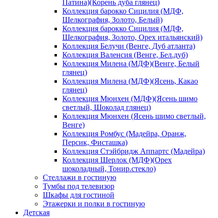
Патина)(Корень дуба глянец)
Коллекция барокко Сицилия (МДФ,
Шелкография, Золото, Белый)
Коллекция барокко Сицилия (МДФ,
Шелкография, Золото, Орех итальянский)
Коллекция Белучи (Венге, Дуб атланта)
Коллекция Валенсия (Венге, Бел.дуб)
Коллекция Милена (МДФ)(Венге, Белый
глянец)
Коллекция Милена (МДФ)(Ясень, Какао
глянец)
Коллекция Мюнхен (МДФ)(Ясень шимо
светлый, Шоколад глянец)
Коллекция Мюнхен (Ясень шимо светлый,
Венге)
Коллекция Ромбус (Мадейра, Оранж,
Персик, Фисташка)
Коллекция Стэйбридж Аппартс (Мадейра)
Коллекция Шерлок (МДФ)(Орех
шоколадный, Тонир.стекло)
Стеллажи в гостиную
Тумбы под телевизор
Шкафы для гостиной
Этажерки и полки в гостиную
Детская