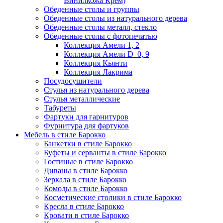
Винилкожа Крем)
Обеденные столы и группы
Обеденные столы из натурального дерева
Обеденные столы металл, стекло
Обеденные столы с фотопечатью
Коллекция Амели 1, 2
Коллекция Амели D_0, 9
Коллекция Кьянти
Коллекция Лакрима
Посудосушители
Стулья из натурального дерева
Стулья металлические
Табуреты
Фартуки для гарнитуров
Фурнитура для фартуков
Мебель в стиле Барокко
Банкетки в стиле Барокко
Буфеты и серванты в стиле Барокко
Гостиные в стиле Барокко
Диваны в стиле Барокко
Зеркала в стиле Барокко
Комоды в стиле Барокко
Косметические столики в стиле Барокко
Кресла в стиле Барокко
Кровати в стиле Барокко