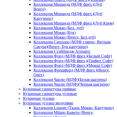
Коллекция Миранда (МДФ фрез.)(Дуб
Венге)
Коллекция Миранда (МДФ фрез.)(Дуб
Капучино)
Коллекция Миранда (МДФ фрез.)(Дуб Крем)
Коллекция Мокко (Бел. дуб)
Коллекция Мокко (Бук)
Коллекция Мокко (Венге, Бел.дуб)
Коллекция Саппоро (МДФ глянец, Витраж
Сакура)(Венге, Бук капучино)
Коллекция Стэйбридж Аппартс
Коллекция Форд (МДФ фрез.)(Белый Софт)
Коллекция Форд (МДФ фрез.)(Графит Софт)
Коллекция Форд (МДФ фрез.)(Мокко Софт)
Коллекция Фрешфорд (МДФ фрез.)(Венге,
Орех)
Коллекция Чарли (МДФ)(Белая шагрень)
Коллекция Чарли (МДФ)(Черная шагрень)
Кухонные гарнитуры прямые
Кухонные гарнитуры угловые
Кухонные уголки
Кухонные уголки модулями
Коллекция Lounge (Ткань Мокко, Капучино)
Коллекция Milano Кьянти (Венге,