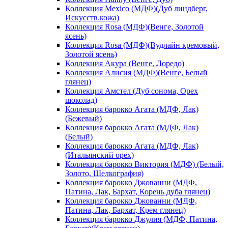
Коллекция Mexico (МДФ)(Дуб линдберг,
Искусств.кожа)
Коллекция Rosa (МДФ)(Венге, Золотой
ясень)
Коллекция Rosa (МДФ)(Вудлайн кремовый,
Золотой ясень)
Коллекция Акура (Венге, Лоредо)
Коллекция Алисия (МДФ)(Венге, Белый
глянец)
Коллекция Амстел (Дуб сонома, Орех
шоколад)
Коллекция барокко Агата (МДФ, Лак)
(Бежевый)
Коллекция барокко Агата (МДФ, Лак)
(Белый)
Коллекция барокко Агата (МДФ, Лак)
(Итальянский орех)
Коллекция барокко Виктория (МДФ) (Белый,
Золото, Шелкография)
Коллекция барокко Джованни (МДФ,
Патина, Лак, Бархат, Корень дуба глянец)
Коллекция барокко Джованни (МДФ,
Патина, Лак, Бархат, Крем глянец)
Коллекция барокко Джулия (МДФ, Патина,