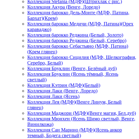
Коллекция Stefania (МДФ)(Штрихлак с рис.)
Коллекция Акура (Венге, Лоредо)
Коллекция барокко Дель-Монте (МДФ, Патина,
Бархат)(Крем)
Коллекция барокко Медичи (МДФ, Патина)(Орех
караваджо)
Коллекция барокко Реджина (Белый, Золото)
Коллекция барокко Реджина (Белый, Серебро)
Коллекция барокко Себастьяно (МДФ, Патина)
(Крем глянец)
Коллекция барокко Сицилия (МДФ, Шелкография,
Серебро, Белый)
Коллекция Бруклин (Венге, Белёный дуб)
Коллекция Бруклин (Ясень тёмный, Ясень
светлый)
Коллекция Кэтрин (МДФ)(Белый)
Коллекция Лаки (Венге, Лоредо)
Коллекция Лаки (Ясень)
Коллекция Лея (МДФ)(Венге Линум, Белый
глянец)
Коллекция Маджори (МДФ)(Венге магия, Бел.дуб)
Коллекция Мюнхен (Ясень Шимо светлый, Венге,
Винилкожа)
Коллекция Сан Марино (МДФ)(Ясень анкор
темный, Бодега светлый)