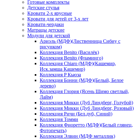
Готовые комплекты
Детские стулья
Кровати 2-х ярусные
Кровати для детей от 3-х лет
Кровати-чердаки
Матрацы детские
Модули для детской
Ариэль (МДФ)(Лиственница Сибиу с
рисунком)
Коллекция Benito (Василёк)
Коллекция Benito (Фламинго)
Коллекция Chiaro (МДФ)(Кашемир,
Иск.замша Кашемир)
Коллекция P Кьюза
Коллекция Бонни (МДФ)(Белый, Белое
дерево)
Коллекция Глория (Ясень Шимо светлый,
Лайм)
Коллекция Микки (Дуб Линдберг, Голубой)
Коллекция Микки (Дуб Линдберг, Розовый)
Коллекция Ричи (Бел.дуб, Синий)
Коллекция Томми
Коллекция Фиоретто (МДФ)(Белый глянец,
Фотопечать)
Коллекция Элвин (МДФ металлик)