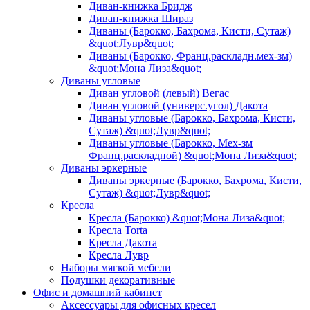
Диван-книжка Бридж
Диван-книжка Шираз
Диваны (Барокко, Бахрома, Кисти, Сутаж)
&quot;Лувр&quot;
Диваны (Барокко, Франц.раскладн.мех-зм)
&quot;Мона Лиза&quot;
Диваны угловые
Диван угловой (левый) Вегас
Диван угловой (универс.угол) Дакота
Диваны угловые (Барокко, Бахрома, Кисти,
Сутаж) &quot;Лувр&quot;
Диваны угловые (Барокко, Мех-зм
Франц.раскладной) &quot;Мона Лиза&quot;
Диваны эркерные
Диваны эркерные (Барокко, Бахрома, Кисти,
Сутаж) &quot;Лувр&quot;
Кресла
Кресла (Барокко) &quot;Мона Лиза&quot;
Кресла Torta
Кресла Дакота
Кресла Лувр
Наборы мягкой мебели
Подушки декоративные
Офис и домашний кабинет
Аксессуары для офисных кресел