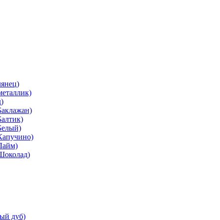
лянец)
металлик)
)
Баклажан)
Балтик)
Белый)
Капучино)
Лайм)
(Шоколад)
ый дуб)