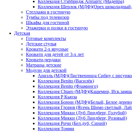
Коллекция Стэйбридж Аппартс (Мадейра)
Коллекция Шерлок (МДФ)(Орех шоколадный, 
Стеллажи в гостиную
Тумбы под телевизор
Шкафы для гостиной
Этажерки и полки в гостиную
Детская
Готовые комплекты
Детские стулья
Кровати 2-х ярусные
Кровати для детей от 3-х лет
Кровати-чердаки
Матрацы детские
Модули для детской
Ариэль (МДФ)(Лиственница Сибиу с рисунко
Коллекция Benito (Василёк)
Коллекция Benito (Фламинго)
Коллекция Chiaro (МДФ)(Кашемир, Иск.замш
Коллекция P Кьюза
Коллекция Бонни (МДФ)(Белый, Белое дерево
Коллекция Глория (Ясень Шимо светлый, Лай
Коллекция Микки (Дуб Линдберг, Голубой)
Коллекция Микки (Дуб Линдберг, Розовый)
Коллекция Ричи (Бел.дуб, Синий)
Коллекция Томми