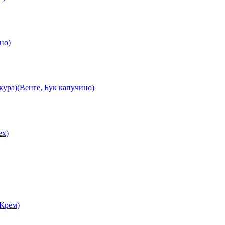
но)
ура)(Венге, Бук капучино)
ех)
 Крем)