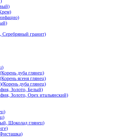
)
вый)
Крем)
онифацио)
вый)
, Серебряный гранит)
ц)
Корень дуба глянец)
Корень ясеня глянец)
(Корень дуба глянец)
ия, Золото, Белый)
ия, Золото, Орех итальянский)
ец)
ц)
й, Шоколад глянец)
нге)
 Фисташка)