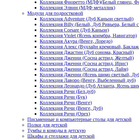
Коллекция Фиоретто (МДФ)(Белый глянец, Фо
Коллекция Элвин (МДФ металлик)
Модули для подростковой
Коллекция Adventure (Дуб Каньон светлый)
Коллекция Billy (Белый, Дуб Ривьера, Белый с
Коллекция Corsare (Дуб Каньон)
Коллекция Violet (Ясень коимбра, Навигатор)
Коллекция Акура (Венге, Лоредо)
Коллекция Алекс (Вудлайн кремовый, Баклаж
Коллекция Джастин (Дуб сонома, Красный)
Коллекция Дженни (Cосна астрид, Желтый)
Коллекция Дженни (Cосна астрид, Ирис)
Коллекция Дженни (Cосна астрид, Лайм)
Коллекция Дженни (Ясень шимо светлый, Ду
Коллекция Лаворо (Венге, Выбеленный дуб)
Коллекция Леонардо (Дуб Атланта, Ясень ши
Коллекция Ричи (Бел.дуб)
Коллекция Ричи (Бук)
Коллекция Ричи (Венге)
Коллекция Ричи (Венге, Дуб)
Коллекция Ричи (Орех)
Письменные и компьютерные столы для детской
Полки для детской
Тумбы и комоды в детскую
Шкафы и стеллажи для детской