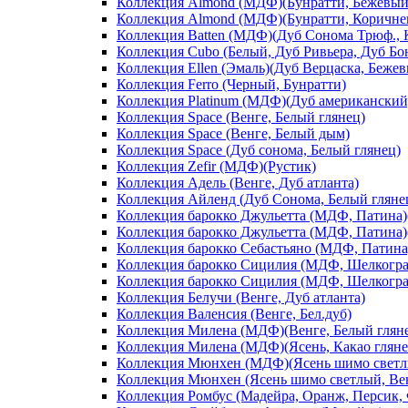
Коллекция Almond (МДФ)(Бунратти, Бежевый
Коллекция Almond (МДФ)(Бунратти, Коричне
Коллекция Batten (МДФ)(Дуб Сонома Трюф., 
Коллекция Cubo (Белый, Дуб Ривьера, Дуб Б
Коллекция Ellen (Эмаль)(Дуб Верцаска, Беже
Коллекция Ferro (Черный, Бунратти)
Коллекция Platinum (МДФ)(Дуб американский
Коллекция Space (Венге, Белый глянец)
Коллекция Space (Венге, Белый дым)
Коллекция Space (Дуб сонома, Белый глянец)
Коллекция Zefir (МДФ)(Рустик)
Коллекция Адель (Венге, Дуб атланта)
Коллекция Айленд (Дуб Сонома, Белый гляне
Коллекция барокко Джульетта (МДФ, Патина)(
Коллекция барокко Джульетта (МДФ, Патина)(
Коллекция барокко Себастьяно (МДФ, Патина)
Коллекция барокко Сицилия (МДФ, Шелкограф
Коллекция барокко Сицилия (МДФ, Шелкограф
Коллекция Белучи (Венге, Дуб атланта)
Коллекция Валенсия (Венге, Бел.дуб)
Коллекция Милена (МДФ)(Венге, Белый глян
Коллекция Милена (МДФ)(Ясень, Какао гляне
Коллекция Мюнхен (МДФ)(Ясень шимо светлы
Коллекция Мюнхен (Ясень шимо светлый, Ве
Коллекция Ромбус (Мадейра, Оранж, Персик,