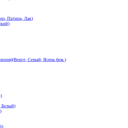
ец, Патина, Лак)
ский)
еция)(Венге, Серый, Ясень беж.)
)
 Белый)
)
й)