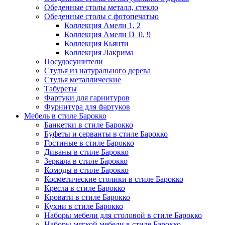
Обеденные столы металл, стекло
Обеденные столы с фотопечатью
Коллекция Амели 1, 2
Коллекция Амели D_0, 9
Коллекция Кьянти
Коллекция Лакрима
Посудосушители
Стулья из натурального дерева
Стулья металлические
Табуреты
Фартуки для гарнитуров
Фурнитура для фартуков
Мебель в стиле Барокко
Банкетки в стиле Барокко
Буфеты и серванты в стиле Барокко
Гостиные в стиле Барокко
Диваны в стиле Барокко
Зеркала в стиле Барокко
Комоды в стиле Барокко
Косметические столики в стиле Барокко
Кресла в стиле Барокко
Кровати в стиле Барокко
Кухни в стиле Барокко
Наборы мебели для столовой в стиле Барокко
Наборы мягкой мебели в стиле Барокко