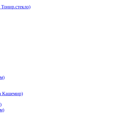
Тонир.стекло)
м)
а Кашемир)
)
м)