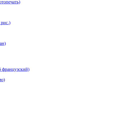
топечать)
 рис.)
ан)
б французский)
мо)