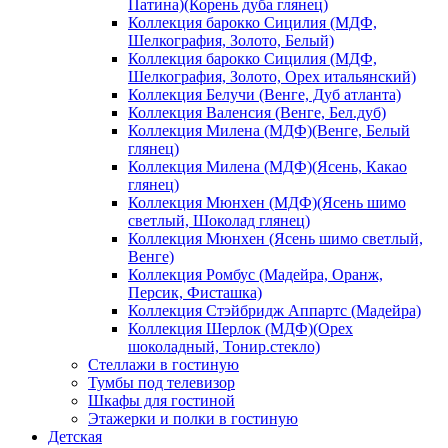
Патина)(Корень дуба глянец)
Коллекция барокко Сицилия (МДФ,
Шелкография, Золото, Белый)
Коллекция барокко Сицилия (МДФ,
Шелкография, Золото, Орех итальянский)
Коллекция Белучи (Венге, Дуб атланта)
Коллекция Валенсия (Венге, Бел.дуб)
Коллекция Милена (МДФ)(Венге, Белый
глянец)
Коллекция Милена (МДФ)(Ясень, Какао
глянец)
Коллекция Мюнхен (МДФ)(Ясень шимо
светлый, Шоколад глянец)
Коллекция Мюнхен (Ясень шимо светлый,
Венге)
Коллекция Ромбус (Мадейра, Оранж,
Персик, Фисташка)
Коллекция Стэйбридж Аппартс (Мадейра)
Коллекция Шерлок (МДФ)(Орех
шоколадный, Тонир.стекло)
Стеллажи в гостиную
Тумбы под телевизор
Шкафы для гостиной
Этажерки и полки в гостиную
Детская