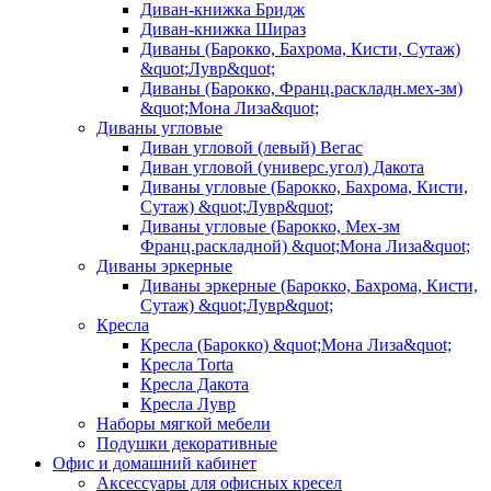
Диван-книжка Бридж
Диван-книжка Шираз
Диваны (Барокко, Бахрома, Кисти, Сутаж)
&quot;Лувр&quot;
Диваны (Барокко, Франц.раскладн.мех-зм)
&quot;Мона Лиза&quot;
Диваны угловые
Диван угловой (левый) Вегас
Диван угловой (универс.угол) Дакота
Диваны угловые (Барокко, Бахрома, Кисти,
Сутаж) &quot;Лувр&quot;
Диваны угловые (Барокко, Мех-зм
Франц.раскладной) &quot;Мона Лиза&quot;
Диваны эркерные
Диваны эркерные (Барокко, Бахрома, Кисти,
Сутаж) &quot;Лувр&quot;
Кресла
Кресла (Барокко) &quot;Мона Лиза&quot;
Кресла Torta
Кресла Дакота
Кресла Лувр
Наборы мягкой мебели
Подушки декоративные
Офис и домашний кабинет
Аксессуары для офисных кресел