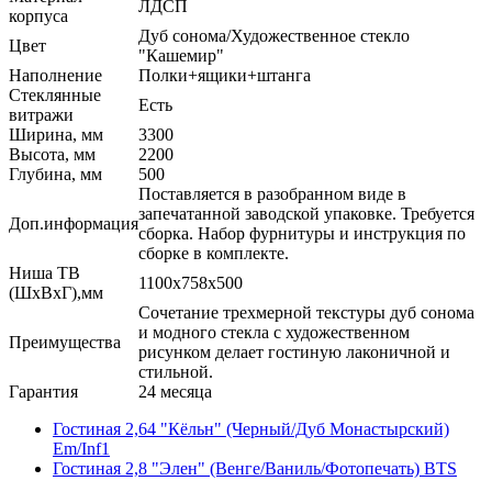
ЛДСП
корпуса
Дуб сонома/Художественное стекло
Цвет
"Кашемир"
Наполнение
Полки+ящики+штанга
Стеклянные
Есть
витражи
Ширина, мм
3300
Высота, мм
2200
Глубина, мм
500
Поставляется в разобранном виде в
запечатанной заводской упаковке. Требуется
Доп.информация
сборка. Набор фурнитуры и инструкция по
сборке в комплекте.
Ниша ТВ
1100х758х500
(ШхВхГ),мм
Сочетание трехмерной текстуры дуб сонома
и модного стекла с художественном
Преимущества
рисунком делает гостиную лаконичной и
стильной.
Гарантия
24 месяца
Гостиная 2,64 "Кёльн" (Черный/Дуб Монастырский)
Em/Inf1
Гостиная 2,8 "Элен" (Венге/Ваниль/Фотопечать) BTS