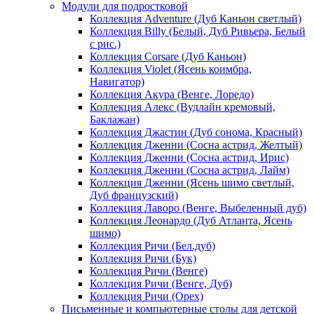
Модули для подростковой
Коллекция Adventure (Дуб Каньон светлый)
Коллекция Billy (Белый, Дуб Ривьера, Белый
с рис.)
Коллекция Corsare (Дуб Каньон)
Коллекция Violet (Ясень коимбра,
Навигатор)
Коллекция Акура (Венге, Лоредо)
Коллекция Алекс (Вудлайн кремовый,
Баклажан)
Коллекция Джастин (Дуб сонома, Красный)
Коллекция Дженни (Cосна астрид, Желтый)
Коллекция Дженни (Cосна астрид, Ирис)
Коллекция Дженни (Cосна астрид, Лайм)
Коллекция Дженни (Ясень шимо светлый,
Дуб французский)
Коллекция Лаворо (Венге, Выбеленный дуб)
Коллекция Леонардо (Дуб Атланта, Ясень
шимо)
Коллекция Ричи (Бел.дуб)
Коллекция Ричи (Бук)
Коллекция Ричи (Венге)
Коллекция Ричи (Венге, Дуб)
Коллекция Ричи (Орех)
Письменные и компьютерные столы для детской