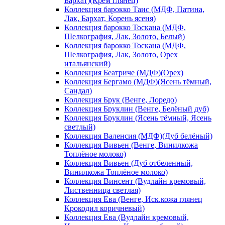
Бархат)(Крем глянец)
Коллекция барокко Таис (МДФ, Патина,
Лак, Бархат, Корень ясеня)
Коллекция барокко Тоскана (МДФ,
Шелкография, Лак, Золото, Белый)
Коллекция барокко Тоскана (МДФ,
Шелкография, Лак, Золото, Орех
итальянский)
Коллекция Беатриче (МДФ)(Орех)
Коллекция Бергамо (МДФ)(Ясень тёмный,
Сандал)
Коллекция Брук (Венге, Лоредо)
Коллекция Бруклин (Венге, Белёный дуб)
Коллекция Бруклин (Ясень тёмный, Ясень
светлый)
Коллекция Валенсия (МДФ)(Дуб белёный)
Коллекция Вивьен (Венге, Винилкожа
Топлёное молоко)
Коллекция Вивьен (Дуб отбеленный,
Винилкожа Топлёное молоко)
Коллекция Винсент (Вудлайн кремовый,
Лиственница светлая)
Коллекция Ева (Венге, Иск.кожа глянец
Крокодил коричневый)
Коллекция Ева (Вудлайн кремовый,