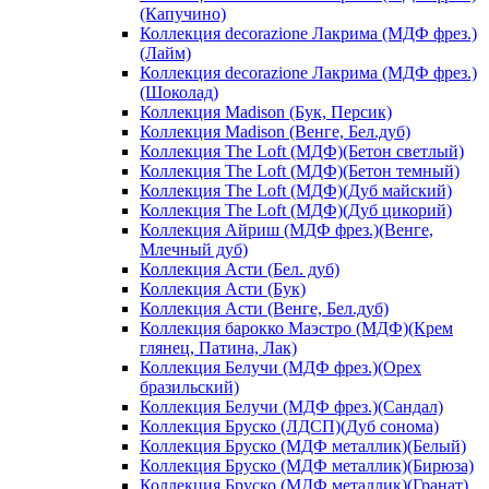
(Капучино)
Коллекция decorazione Лакрима (МДФ фрез.)
(Лайм)
Коллекция decorazione Лакрима (МДФ фрез.)
(Шоколад)
Коллекция Madison (Бук, Персик)
Коллекция Madison (Венге, Бел.дуб)
Коллекция The Loft (МДФ)(Бетон светлый)
Коллекция The Loft (МДФ)(Бетон темный)
Коллекция The Loft (МДФ)(Дуб майский)
Коллекция The Loft (МДФ)(Дуб цикорий)
Коллекция Айриш (МДФ фрез.)(Венге,
Млечный дуб)
Коллекция Асти (Бел. дуб)
Коллекция Асти (Бук)
Коллекция Асти (Венге, Бел.дуб)
Коллекция барокко Маэстро (МДФ)(Крем
глянец, Патина, Лак)
Коллекция Белучи (МДФ фрез.)(Орех
бразильский)
Коллекция Белучи (МДФ фрез.)(Сандал)
Коллекция Бруско (ЛДСП)(Дуб сонома)
Коллекция Бруско (МДФ металлик)(Белый)
Коллекция Бруско (МДФ металлик)(Бирюза)
Коллекция Бруско (МДФ металлик)(Гранат)