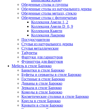
Винилкожа Крем)
Обеденные столы и группы
Обеденные столы из натурального дерева
Обеденные столы металл, стекло
Обеденные столы с фотопечатью
Коллекция Амели 1, 2
Коллекция Амели D_0, 9
Коллекция Кьянти
Коллекция Лакрима
Посудосушители
Стулья из натурального дерева
Стулья металлические
Табуреты
Фартуки для гарнитуров
Фурнитура для фартуков
Мебель в стиле Барокко
Банкетки в стиле Барокко
Буфеты и серванты в стиле Барокко
Гостиные в стиле Барокко
Диваны в стиле Барокко
Зеркала в стиле Барокко
Комоды в стиле Барокко
Косметические столики в стиле Барокко
Кресла в стиле Барокко
Кровати в стиле Барокко