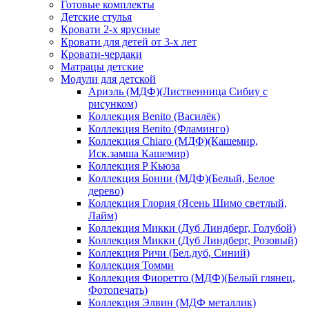
Готовые комплекты
Детские стулья
Кровати 2-х ярусные
Кровати для детей от 3-х лет
Кровати-чердаки
Матрацы детские
Модули для детской
Ариэль (МДФ)(Лиственница Сибиу с
рисунком)
Коллекция Benito (Василёк)
Коллекция Benito (Фламинго)
Коллекция Chiaro (МДФ)(Кашемир,
Иск.замша Кашемир)
Коллекция P Кьюза
Коллекция Бонни (МДФ)(Белый, Белое
дерево)
Коллекция Глория (Ясень Шимо светлый,
Лайм)
Коллекция Микки (Дуб Линдберг, Голубой)
Коллекция Микки (Дуб Линдберг, Розовый)
Коллекция Ричи (Бел.дуб, Синий)
Коллекция Томми
Коллекция Фиоретто (МДФ)(Белый глянец,
Фотопечать)
Коллекция Элвин (МДФ металлик)