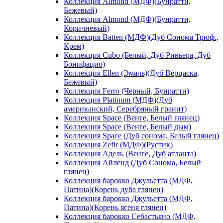
Коллекция Almond (МДФ)(Бунратти,
Бежевый)
Коллекция Almond (МДФ)(Бунратти,
Коричневый)
Коллекция Batten (МДФ)(Дуб Сонома Трюф.,
Крем)
Коллекция Cubo (Белый, Дуб Ривьера, Дуб
Бонифацио)
Коллекция Ellen (Эмаль)(Дуб Верцаска,
Бежевый)
Коллекция Ferro (Черный, Бунратти)
Коллекция Platinum (МДФ)(Дуб
американский, Серебряный гранит)
Коллекция Space (Венге, Белый глянец)
Коллекция Space (Венге, Белый дым)
Коллекция Space (Дуб сонома, Белый глянец)
Коллекция Zefir (МДФ)(Рустик)
Коллекция Адель (Венге, Дуб атланта)
Коллекция Айленд (Дуб Сонома, Белый
глянец)
Коллекция барокко Джульетта (МДФ,
Патина)(Корень дуба глянец)
Коллекция барокко Джульетта (МДФ,
Патина)(Корень ясеня глянец)
Коллекция барокко Себастьяно (МДФ,