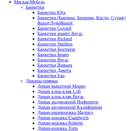
Мягкая Мебель
Банкетки
Банкетка Юта
Банкетки (Барокко, Бахрома, Кисти, Сутаж)
&quot;Лувр&quot;
Банкетки Govard
Банкетки quadro Вегас
Банкетки Richard
Банкетки Sheldon
Банкетки Беатриче
Банкетки Браво
Банкетки Вегас
Банкетки Вивьен
Банкетки Дакота
Банкетки Ева
Диваны прямые
Диван выкатной Марио
Диван клик-кляк Loft
Диван клик-кляк Вегас
Диван раздвижной Инфинити
Диван раздвижной Калифорния
Диван-еврокнижка Мадрид
Диван-книжка Esandwich
Диван-книжка Roberto
Диван-книжка Torta