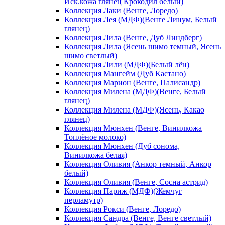
Иск.кожа глянец Крокодил белый)
Коллекция Лаки (Венге, Лоредо)
Коллекция Лея (МДФ)(Венге Линум, Белый
глянец)
Коллекция Лила (Венге, Дуб Линдберг)
Коллекция Лила (Ясень шимо темный, Ясень
шимо светлый)
Коллекция Лили (МДФ)(Белый лён)
Коллекция Мангейм (Дуб Кастано)
Коллекция Марион (Венге, Палисандр)
Коллекция Милена (МДФ)(Венге, Белый
глянец)
Коллекция Милена (МДФ)(Ясень, Какао
глянец)
Коллекция Мюнхен (Венге, Винилкожа
Топлёное молоко)
Коллекция Мюнхен (Дуб сонома,
Винилкожа белая)
Коллекция Оливия (Анкор темный, Анкор
белый)
Коллекция Оливия (Венге, Сосна астрид)
Коллекция Париж (МДФ)(Жемчуг
перламутр)
Коллекция Рокси (Венге, Лоредо)
Коллекция Сандра (Венге, Венге светлый)