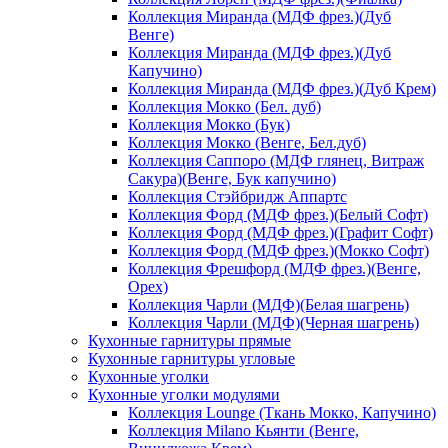
Коллекция Миранда (МДФ фрез.)(Дуб
Венге)
Коллекция Миранда (МДФ фрез.)(Дуб
Капучино)
Коллекция Миранда (МДФ фрез.)(Дуб Крем)
Коллекция Мокко (Бел. дуб)
Коллекция Мокко (Бук)
Коллекция Мокко (Венге, Бел.дуб)
Коллекция Саппоро (МДФ глянец, Витраж
Сакура)(Венге, Бук капучино)
Коллекция Стэйбридж Аппартс
Коллекция Форд (МДФ фрез.)(Белый Софт)
Коллекция Форд (МДФ фрез.)(Графит Софт)
Коллекция Форд (МДФ фрез.)(Мокко Софт)
Коллекция Фрешфорд (МДФ фрез.)(Венге,
Орех)
Коллекция Чарли (МДФ)(Белая шагрень)
Коллекция Чарли (МДФ)(Черная шагрень)
Кухонные гарнитуры прямые
Кухонные гарнитуры угловые
Кухонные уголки
Кухонные уголки модулями
Коллекция Lounge (Ткань Мокко, Капучино)
Коллекция Milano Кьянти (Венге,