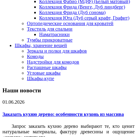
Коллекция Фабио (МДФ) (Белый матовый)
Коллекция Фрида (Венге, Дуб линдберг)
Коллекция Фрида (Дуб сонома)
Коллекция Юта (Дуб серый крафт, Графит)
Ортопедические основания для кроватей
Текстиль для спальни
Наматрасники
Тумбы прикроватные
Шкафы, хранение вещей
Зеркала и полки для шкафов
Комоды
Надстройки для комодов
Распашные шкафы
Угловые шкафы
Шкафы-купе
Наши новости
01.06.2026
Заказать кухню дерево: особенности кухонь из массива
Запрос заказать кухню дерево выбирают те, кто ценит
натуральные материалы, фактуру древесины и ощущение