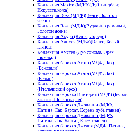
Коллекция Mexico (МДФ)(Дуб линдберг,
Искусств.кожа)
Коллекция Rosa (МДФ)(Венге, Золотой
ясень)
Коллекция Rosa (МДФ)(Вудлайн кремовый,
Золотой ясень)
Коллекция Акура (Венге, Лоредо)
Коллекция Алисия (МДФ)(Венге, Белый
глянец)
Коллекция Амстел (Дуб сонома, Орех
шоколад)
Коллекция барокко Агата (МДФ, Лак)
(Бежевый)
Коллекция барокко Агата (МДФ, Лак)
(Белый)
Коллекция барокко Агата (МДФ, Лак)
(Итальянский орех)
Коллекция барокко Виктория (МДФ) (Белый,
Золото, Шелкография)
Коллекция барокко Джованни (МДФ,
Патина, Лак, Бархат, Корень дуба глянец)
Коллекция барокко Джованни (МДФ,
Патина, Лак, Бархат, Крем глянец)
Коллекция барокко Джулия (МДФ, Патина,