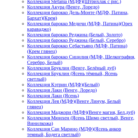
Коллекция Stefania (МДФ)(Штрихлак с рис.)
Коллекция Акура (Венге, Лоредо)
Коллекция барокко Дель-Монте (МДФ, Патина,
Бархат)(Крем)
Коллекция барокко Медичи (МДФ, Патина)(Орех
караваджо)
Коллекция барокко Реджина (Белый, Золото)
Коллекция барокко Реджина (Белый, Серебро)
Коллекция барокко Себастьяно (МДФ, Патина)
(Крем глянец)
Коллекция барокко Сицилия (МДФ, Шелкография,
Серебро, Белый)
Коллекция Бруклин (Венге, Белёный дуб)
Коллекция Бруклин (Ясень тёмный, Ясень
светлый)
Коллекция Кэтрин (МДФ)(Белый)
Коллекция Лаки (Венге, Лоредо)
Коллекция Лаки (Ясень)
Коллекция Лея (МДФ)(Венге Линум, Белый
глянец)
Коллекция Маджори (МДФ)(Венге магия, Бел.дуб)
Коллекция Мюнхен (Ясень Шимо светлый, Венге,
Винилкожа)
Коллекция Сан Марино (МДФ)(Ясень анкор
темный, Бодега светлый)