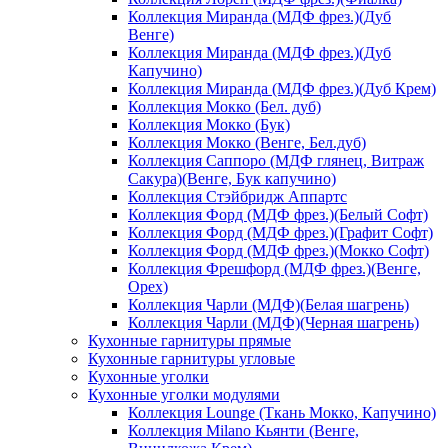
Коллекция Миранда (МДФ фрез.)(Дуб
Венге)
Коллекция Миранда (МДФ фрез.)(Дуб
Капучино)
Коллекция Миранда (МДФ фрез.)(Дуб Крем)
Коллекция Мокко (Бел. дуб)
Коллекция Мокко (Бук)
Коллекция Мокко (Венге, Бел.дуб)
Коллекция Саппоро (МДФ глянец, Витраж
Сакура)(Венге, Бук капучино)
Коллекция Стэйбридж Аппартс
Коллекция Форд (МДФ фрез.)(Белый Софт)
Коллекция Форд (МДФ фрез.)(Графит Софт)
Коллекция Форд (МДФ фрез.)(Мокко Софт)
Коллекция Фрешфорд (МДФ фрез.)(Венге,
Орех)
Коллекция Чарли (МДФ)(Белая шагрень)
Коллекция Чарли (МДФ)(Черная шагрень)
Кухонные гарнитуры прямые
Кухонные гарнитуры угловые
Кухонные уголки
Кухонные уголки модулями
Коллекция Lounge (Ткань Мокко, Капучино)
Коллекция Milano Кьянти (Венге,