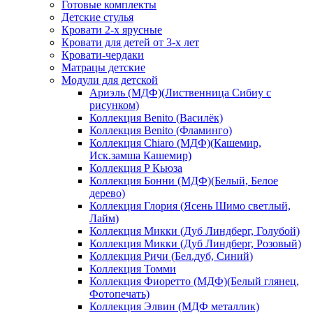
Готовые комплекты
Детские стулья
Кровати 2-х ярусные
Кровати для детей от 3-х лет
Кровати-чердаки
Матрацы детские
Модули для детской
Ариэль (МДФ)(Лиственница Сибиу с
рисунком)
Коллекция Benito (Василёк)
Коллекция Benito (Фламинго)
Коллекция Chiaro (МДФ)(Кашемир,
Иск.замша Кашемир)
Коллекция P Кьюза
Коллекция Бонни (МДФ)(Белый, Белое
дерево)
Коллекция Глория (Ясень Шимо светлый,
Лайм)
Коллекция Микки (Дуб Линдберг, Голубой)
Коллекция Микки (Дуб Линдберг, Розовый)
Коллекция Ричи (Бел.дуб, Синий)
Коллекция Томми
Коллекция Фиоретто (МДФ)(Белый глянец,
Фотопечать)
Коллекция Элвин (МДФ металлик)