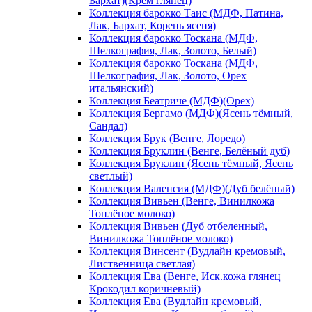
Бархат)(Крем глянец)
Коллекция барокко Таис (МДФ, Патина,
Лак, Бархат, Корень ясеня)
Коллекция барокко Тоскана (МДФ,
Шелкография, Лак, Золото, Белый)
Коллекция барокко Тоскана (МДФ,
Шелкография, Лак, Золото, Орех
итальянский)
Коллекция Беатриче (МДФ)(Орех)
Коллекция Бергамо (МДФ)(Ясень тёмный,
Сандал)
Коллекция Брук (Венге, Лоредо)
Коллекция Бруклин (Венге, Белёный дуб)
Коллекция Бруклин (Ясень тёмный, Ясень
светлый)
Коллекция Валенсия (МДФ)(Дуб белёный)
Коллекция Вивьен (Венге, Винилкожа
Топлёное молоко)
Коллекция Вивьен (Дуб отбеленный,
Винилкожа Топлёное молоко)
Коллекция Винсент (Вудлайн кремовый,
Лиственница светлая)
Коллекция Ева (Венге, Иск.кожа глянец
Крокодил коричневый)
Коллекция Ева (Вудлайн кремовый,