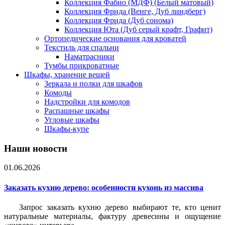
Коллекция Фабио (МДФ) (Белый матовый)
Коллекция Фрида (Венге, Дуб линдберг)
Коллекция Фрида (Дуб сонома)
Коллекция Юта (Дуб серый крафт, Графит)
Ортопедические основания для кроватей
Текстиль для спальни
Наматрасники
Тумбы прикроватные
Шкафы, хранение вещей
Зеркала и полки для шкафов
Комоды
Надстройки для комодов
Распашные шкафы
Угловые шкафы
Шкафы-купе
Наши новости
01.06.2026
Заказать кухню дерево: особенности кухонь из массива
Запрос заказать кухню дерево выбирают те, кто ценит
натуральные материалы, фактуру древесины и ощущение