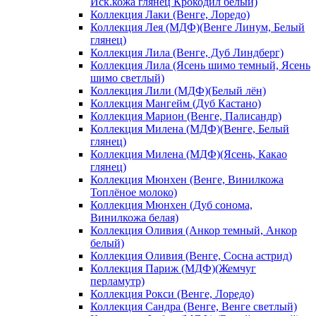
Иск.кожа глянец Крокодил белый)
Коллекция Лаки (Венге, Лоредо)
Коллекция Лея (МДФ)(Венге Линум, Белый
глянец)
Коллекция Лила (Венге, Дуб Линдберг)
Коллекция Лила (Ясень шимо темный, Ясень
шимо светлый)
Коллекция Лили (МДФ)(Белый лён)
Коллекция Мангейм (Дуб Кастано)
Коллекция Марион (Венге, Палисандр)
Коллекция Милена (МДФ)(Венге, Белый
глянец)
Коллекция Милена (МДФ)(Ясень, Какао
глянец)
Коллекция Мюнхен (Венге, Винилкожа
Топлёное молоко)
Коллекция Мюнхен (Дуб сонома,
Винилкожа белая)
Коллекция Оливия (Анкор темный, Анкор
белый)
Коллекция Оливия (Венге, Сосна астрид)
Коллекция Париж (МДФ)(Жемчуг
перламутр)
Коллекция Рокси (Венге, Лоредо)
Коллекция Сандра (Венге, Венге светлый)