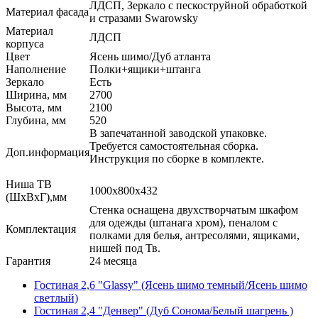
ЛДСП, Зеркало с пескоструйной обработкой
Материал фасада
и стразами Swarowsky
Материал
ЛДСП
корпуса
Цвет
Ясень шимо/Дуб атланта
Наполнение
Полки+ящики+штанга
Зеркало
Есть
Ширина, мм
2700
Высота, мм
2100
Глубина, мм
520
В запечатанной заводской упаковке.
Требуется самостоятельная сборка.
Доп.информация
Инструкция по сборке в комплекте.
Ниша ТВ
1000х800х432
(ШхВхГ),мм
Стенка оснащена двухстворчатым шкафом
для одежды (штанага хром), пеналом с
Комплектация
полками для белья, антресолями, ящиками,
нишей под Тв.
Гарантия
24 месяца
Гостиная 2,6 "Glassy" (Ясень шимо темный/Ясень шимо
светлый)
Гостиная 2,4 "Денвер" (Дуб Сонома/Белый шагрень )