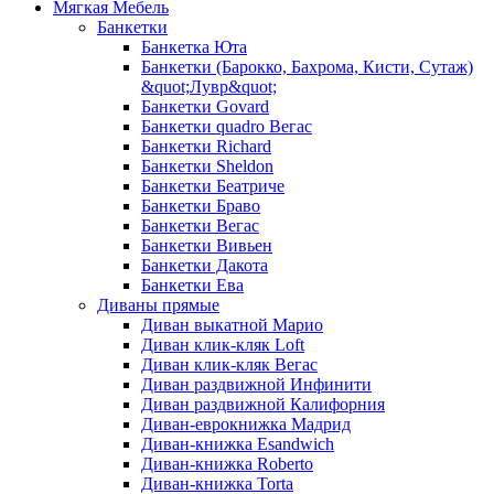
Мягкая Мебель
Банкетки
Банкетка Юта
Банкетки (Барокко, Бахрома, Кисти, Сутаж)
&quot;Лувр&quot;
Банкетки Govard
Банкетки quadro Вегас
Банкетки Richard
Банкетки Sheldon
Банкетки Беатриче
Банкетки Браво
Банкетки Вегас
Банкетки Вивьен
Банкетки Дакота
Банкетки Ева
Диваны прямые
Диван выкатной Марио
Диван клик-кляк Loft
Диван клик-кляк Вегас
Диван раздвижной Инфинити
Диван раздвижной Калифорния
Диван-еврокнижка Мадрид
Диван-книжка Esandwich
Диван-книжка Roberto
Диван-книжка Torta