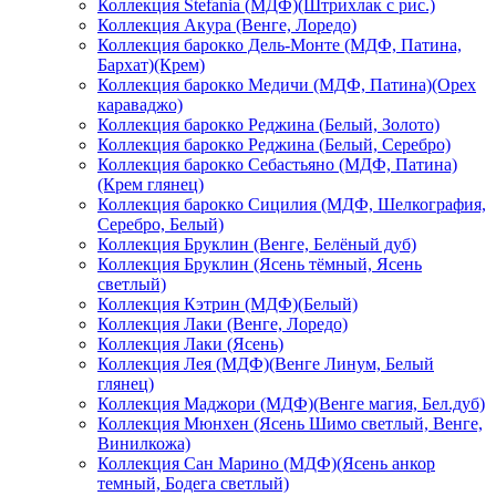
Коллекция Stefania (МДФ)(Штрихлак с рис.)
Коллекция Акура (Венге, Лоредо)
Коллекция барокко Дель-Монте (МДФ, Патина,
Бархат)(Крем)
Коллекция барокко Медичи (МДФ, Патина)(Орех
караваджо)
Коллекция барокко Реджина (Белый, Золото)
Коллекция барокко Реджина (Белый, Серебро)
Коллекция барокко Себастьяно (МДФ, Патина)
(Крем глянец)
Коллекция барокко Сицилия (МДФ, Шелкография,
Серебро, Белый)
Коллекция Бруклин (Венге, Белёный дуб)
Коллекция Бруклин (Ясень тёмный, Ясень
светлый)
Коллекция Кэтрин (МДФ)(Белый)
Коллекция Лаки (Венге, Лоредо)
Коллекция Лаки (Ясень)
Коллекция Лея (МДФ)(Венге Линум, Белый
глянец)
Коллекция Маджори (МДФ)(Венге магия, Бел.дуб)
Коллекция Мюнхен (Ясень Шимо светлый, Венге,
Винилкожа)
Коллекция Сан Марино (МДФ)(Ясень анкор
темный, Бодега светлый)