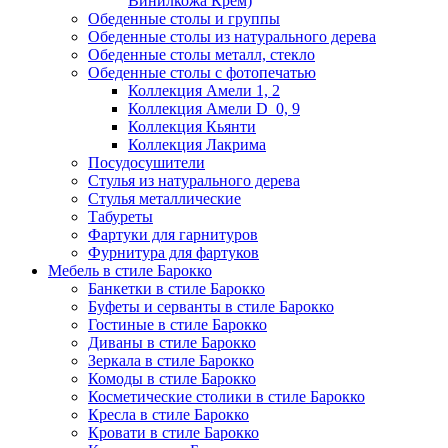
Винилкожа Крем)
Обеденные столы и группы
Обеденные столы из натурального дерева
Обеденные столы металл, стекло
Обеденные столы с фотопечатью
Коллекция Амели 1, 2
Коллекция Амели D_0, 9
Коллекция Кьянти
Коллекция Лакрима
Посудосушители
Стулья из натурального дерева
Стулья металлические
Табуреты
Фартуки для гарнитуров
Фурнитура для фартуков
Мебель в стиле Барокко
Банкетки в стиле Барокко
Буфеты и серванты в стиле Барокко
Гостиные в стиле Барокко
Диваны в стиле Барокко
Зеркала в стиле Барокко
Комоды в стиле Барокко
Косметические столики в стиле Барокко
Кресла в стиле Барокко
Кровати в стиле Барокко