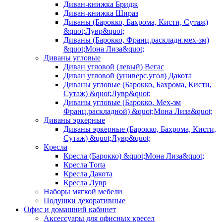
Диван-книжка Бридж
Диван-книжка Шираз
Диваны (Барокко, Бахрома, Кисти, Сутаж)
&quot;Лувр&quot;
Диваны (Барокко, Франц.раскладн.мех-зм)
&quot;Мона Лиза&quot;
Диваны угловые
Диван угловой (левый) Вегас
Диван угловой (универс.угол) Дакота
Диваны угловые (Барокко, Бахрома, Кисти,
Сутаж) &quot;Лувр&quot;
Диваны угловые (Барокко, Мех-зм
Франц.раскладной) &quot;Мона Лиза&quot;
Диваны эркерные
Диваны эркерные (Барокко, Бахрома, Кисти,
Сутаж) &quot;Лувр&quot;
Кресла
Кресла (Барокко) &quot;Мона Лиза&quot;
Кресла Torta
Кресла Дакота
Кресла Лувр
Наборы мягкой мебели
Подушки декоративные
Офис и домашний кабинет
Аксессуары для офисных кресел