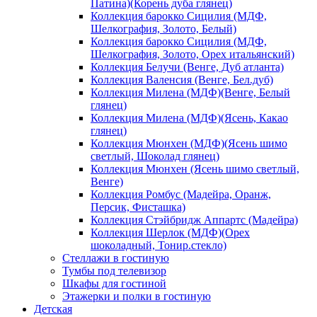
Патина)(Корень дуба глянец)
Коллекция барокко Сицилия (МДФ,
Шелкография, Золото, Белый)
Коллекция барокко Сицилия (МДФ,
Шелкография, Золото, Орех итальянский)
Коллекция Белучи (Венге, Дуб атланта)
Коллекция Валенсия (Венге, Бел.дуб)
Коллекция Милена (МДФ)(Венге, Белый
глянец)
Коллекция Милена (МДФ)(Ясень, Какао
глянец)
Коллекция Мюнхен (МДФ)(Ясень шимо
светлый, Шоколад глянец)
Коллекция Мюнхен (Ясень шимо светлый,
Венге)
Коллекция Ромбус (Мадейра, Оранж,
Персик, Фисташка)
Коллекция Стэйбридж Аппартс (Мадейра)
Коллекция Шерлок (МДФ)(Орех
шоколадный, Тонир.стекло)
Стеллажи в гостиную
Тумбы под телевизор
Шкафы для гостиной
Этажерки и полки в гостиную
Детская