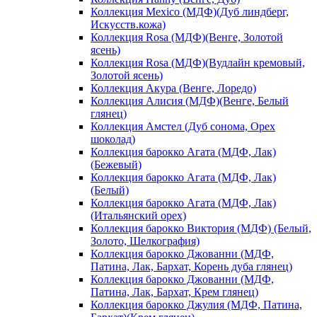
Коллекция Mexico (МДФ)(Дуб линдберг,
Искусств.кожа)
Коллекция Rosa (МДФ)(Венге, Золотой
ясень)
Коллекция Rosa (МДФ)(Вудлайн кремовый,
Золотой ясень)
Коллекция Акура (Венге, Лоредо)
Коллекция Алисия (МДФ)(Венге, Белый
глянец)
Коллекция Амстел (Дуб сонома, Орех
шоколад)
Коллекция барокко Агата (МДФ, Лак)
(Бежевый)
Коллекция барокко Агата (МДФ, Лак)
(Белый)
Коллекция барокко Агата (МДФ, Лак)
(Итальянский орех)
Коллекция барокко Виктория (МДФ) (Белый,
Золото, Шелкография)
Коллекция барокко Джованни (МДФ,
Патина, Лак, Бархат, Корень дуба глянец)
Коллекция барокко Джованни (МДФ,
Патина, Лак, Бархат, Крем глянец)
Коллекция барокко Джулия (МДФ, Патина,