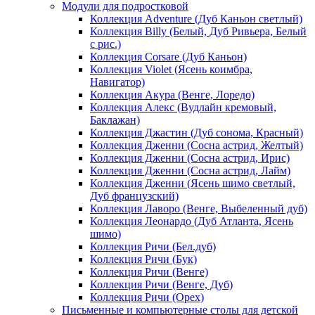
Модули для подростковой
Коллекция Adventure (Дуб Каньон светлый)
Коллекция Billy (Белый, Дуб Ривьера, Белый
с рис.)
Коллекция Corsare (Дуб Каньон)
Коллекция Violet (Ясень коимбра,
Навигатор)
Коллекция Акура (Венге, Лоредо)
Коллекция Алекс (Вудлайн кремовый,
Баклажан)
Коллекция Джастин (Дуб сонома, Красный)
Коллекция Дженни (Cосна астрид, Желтый)
Коллекция Дженни (Cосна астрид, Ирис)
Коллекция Дженни (Cосна астрид, Лайм)
Коллекция Дженни (Ясень шимо светлый,
Дуб французский)
Коллекция Лаворо (Венге, Выбеленный дуб)
Коллекция Леонардо (Дуб Атланта, Ясень
шимо)
Коллекция Ричи (Бел.дуб)
Коллекция Ричи (Бук)
Коллекция Ричи (Венге)
Коллекция Ричи (Венге, Дуб)
Коллекция Ричи (Орех)
Письменные и компьютерные столы для детской