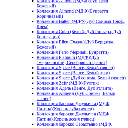
Коллекция Almond (МДФ)(Бунратти,
Бежевый)
Коллекция Almond (МДФ)(Бунратти,
Коричневый)
Коллекция Batten (МДФ)(Дуб Сонома Трюф.,
Крем)
Коллекция Cubo (Белый, Дуб Ривьера, Дуб
Бонифацио)
Коллекция Ellen (Эмаль)(Дуб Верцаска,
Бежевый)
Коллекция Ferro (Черный, Бунратти)
Коллекция Platinum (МДФ)(Дуб
американский, Серебряный гранит)
Коллекция Space (Венге, Белый глянец)
Коллекция Space (Венге, Белый дым)
Коллекция Space (Дуб сонома, Белый глянец)
Коллекция Zefir (МДФ)(Рустик)
Коллекция Адель (Венге, Дуб атланта)
Коллекция Айленд (Дуб Сонома, Белый
глянец)
Коллекция барокко Джульетта (МДФ,
Патина)(Корень дуба глянец)
Коллекция барокко Джульетта (МДФ,
Патина)(Корень ясеня глянец)
Коллекция барокко Себастьяно (МДФ,