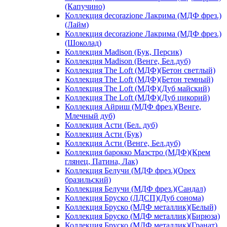
(Капучино)
Коллекция decorazione Лакрима (МДФ фрез.)
(Лайм)
Коллекция decorazione Лакрима (МДФ фрез.)
(Шоколад)
Коллекция Madison (Бук, Персик)
Коллекция Madison (Венге, Бел.дуб)
Коллекция The Loft (МДФ)(Бетон светлый)
Коллекция The Loft (МДФ)(Бетон темный)
Коллекция The Loft (МДФ)(Дуб майский)
Коллекция The Loft (МДФ)(Дуб цикорий)
Коллекция Айриш (МДФ фрез.)(Венге,
Млечный дуб)
Коллекция Асти (Бел. дуб)
Коллекция Асти (Бук)
Коллекция Асти (Венге, Бел.дуб)
Коллекция барокко Маэстро (МДФ)(Крем
глянец, Патина, Лак)
Коллекция Белучи (МДФ фрез.)(Орех
бразильский)
Коллекция Белучи (МДФ фрез.)(Сандал)
Коллекция Бруско (ЛДСП)(Дуб сонома)
Коллекция Бруско (МДФ металлик)(Белый)
Коллекция Бруско (МДФ металлик)(Бирюза)
Коллекция Бруско (МДФ металлик)(Гранат)