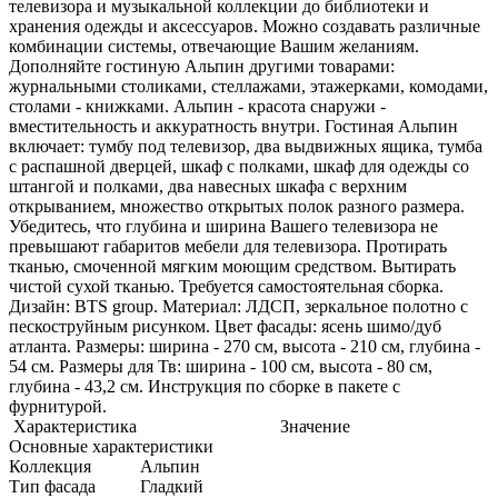
телевизора и музыкальной коллекции до библиотеки и
хранения одежды и аксессуаров. Можно создавать различные
комбинации системы, отвечающие Вашим желаниям.
Дополняйте гостиную Альпин другими товарами:
журнальными столиками, стеллажами, этажерками, комодами,
столами - книжками. Альпин - красота снаружи -
вместительность и аккуратность внутри. Гостиная Альпин
включает: тумбу под телевизор, два выдвижных ящика, тумба
с распашной дверцей, шкаф с полками, шкаф для одежды со
штангой и полками, два навесных шкафа с верхним
открыванием, множество открытых полок разного размера.
Убедитесь, что глубина и ширина Вашего телевизора не
превышают габаритов мебели для телевизора. Протирать
тканью, смоченной мягким моющим средством. Вытирать
чистой сухой тканью. Требуется самостоятельная сборка.
Дизайн: BTS group. Материал: ЛДСП, зеркальное полотно с
пескоструйным рисунком. Цвет фасады: ясень шимо/дуб
атланта. Размеры: ширина - 270 см, высота - 210 см, глубина -
54 см. Размеры для Тв: ширина - 100 см, высота - 80 см,
глубина - 43,2 см. Инструкция по сборке в пакете с
фурнитурой.
Характеристика
Значение
Основные характеристики
Коллекция
Альпин
Тип фасада
Гладкий