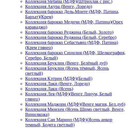
Коллекция Stefania (МДФ)(Штрихлак с рис.)
Коллекция Акура (Венге, Лоредо)
Коллекция барокко Дель-Монте (МДФ, Патина,
Бархат)(Крем)
Коллекция барокко Медичи (МДФ, Патина)(Орех
караваджо)
Коллекция барокко Реджина (Белый, Золото)
Коллекция барокко Реджина (Белый, Серебро)
Коллекция барокко Себастьяно (МДФ, Патина)
(Крем глянец)
Коллекция барокко Сицилия (МДФ, Шелкография,
Серебро, Белый)
Коллекция Бруклин (Венге, Белёный дуб)
Коллекция Бруклин (Ясень тёмный, Ясень
светлый)
Коллекция Кэтрин (МДФ)(Белый)
Коллекция Лаки (Венге, Лоредо)
Коллекция Лаки (Ясень)
Коллекция Лея (МДФ)(Венге Линум, Белый
глянец)
Коллекция Маджори (МДФ)(Венге магия, Бел.дуб)
Коллекция Мюнхен (Ясень Шимо светлый, Венге,
Винилкожа)
Коллекция Сан Марино (МДФ)(Ясень анкор
темный, Бодега светлый)