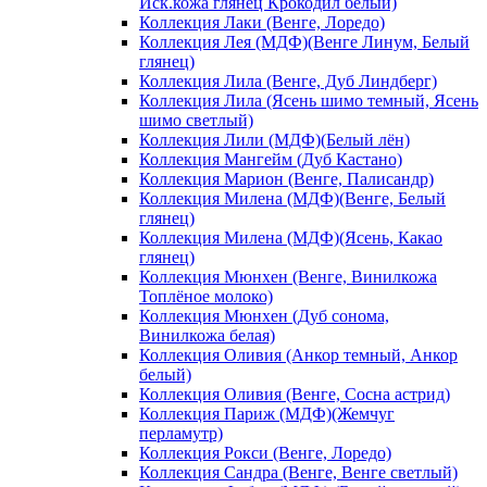
Иск.кожа глянец Крокодил белый)
Коллекция Лаки (Венге, Лоредо)
Коллекция Лея (МДФ)(Венге Линум, Белый
глянец)
Коллекция Лила (Венге, Дуб Линдберг)
Коллекция Лила (Ясень шимо темный, Ясень
шимо светлый)
Коллекция Лили (МДФ)(Белый лён)
Коллекция Мангейм (Дуб Кастано)
Коллекция Марион (Венге, Палисандр)
Коллекция Милена (МДФ)(Венге, Белый
глянец)
Коллекция Милена (МДФ)(Ясень, Какао
глянец)
Коллекция Мюнхен (Венге, Винилкожа
Топлёное молоко)
Коллекция Мюнхен (Дуб сонома,
Винилкожа белая)
Коллекция Оливия (Анкор темный, Анкор
белый)
Коллекция Оливия (Венге, Сосна астрид)
Коллекция Париж (МДФ)(Жемчуг
перламутр)
Коллекция Рокси (Венге, Лоредо)
Коллекция Сандра (Венге, Венге светлый)