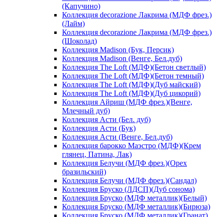
(Капучино)
Коллекция decorazione Лакрима (МДФ фрез.)
(Лайм)
Коллекция decorazione Лакрима (МДФ фрез.)
(Шоколад)
Коллекция Madison (Бук, Персик)
Коллекция Madison (Венге, Бел.дуб)
Коллекция The Loft (МДФ)(Бетон светлый)
Коллекция The Loft (МДФ)(Бетон темный)
Коллекция The Loft (МДФ)(Дуб майский)
Коллекция The Loft (МДФ)(Дуб цикорий)
Коллекция Айриш (МДФ фрез.)(Венге,
Млечный дуб)
Коллекция Асти (Бел. дуб)
Коллекция Асти (Бук)
Коллекция Асти (Венге, Бел.дуб)
Коллекция барокко Маэстро (МДФ)(Крем
глянец, Патина, Лак)
Коллекция Белучи (МДФ фрез.)(Орех
бразильский)
Коллекция Белучи (МДФ фрез.)(Сандал)
Коллекция Бруско (ЛДСП)(Дуб сонома)
Коллекция Бруско (МДФ металлик)(Белый)
Коллекция Бруско (МДФ металлик)(Бирюза)
Коллекция Бруско (МДФ металлик)(Гранат)