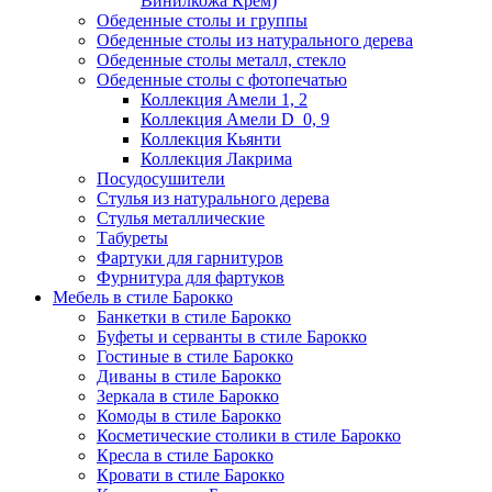
Винилкожа Крем)
Обеденные столы и группы
Обеденные столы из натурального дерева
Обеденные столы металл, стекло
Обеденные столы с фотопечатью
Коллекция Амели 1, 2
Коллекция Амели D_0, 9
Коллекция Кьянти
Коллекция Лакрима
Посудосушители
Стулья из натурального дерева
Стулья металлические
Табуреты
Фартуки для гарнитуров
Фурнитура для фартуков
Мебель в стиле Барокко
Банкетки в стиле Барокко
Буфеты и серванты в стиле Барокко
Гостиные в стиле Барокко
Диваны в стиле Барокко
Зеркала в стиле Барокко
Комоды в стиле Барокко
Косметические столики в стиле Барокко
Кресла в стиле Барокко
Кровати в стиле Барокко