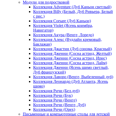
Модули для подростковой
Коллекция Adventure (Дуб Каньон светлый)
Коллекция Billy (Белый, Дуб Ривьера, Белый
с рис.)
Коллекция Corsare (Дуб Каньон)
Коллекция Violet (Ясень коимбра,
Навигатор)
Коллекция Акура (Венге, Лоредо)
Коллекция Алекс (Вудлайн кремовый,
Баклажан)
Коллекция Джастин (Дуб сонома, Красный)
Коллекция Дженни (Cосна астрид, Желтый)
Коллекция Дженни (Cосна астрид, Ирис)
Коллекция Дженни (Cосна астрид, Лайм)
Коллекция Дженни (Ясень шимо светлый,
Дуб французский)
Коллекция Лаворо (Венге, Выбеленный дуб)
Коллекция Леонардо (Дуб Атланта, Ясень
шимо)
Коллекция Ричи (Бел.дуб)
Коллекция Ричи (Бук)
Коллекция Ричи (Венге)
Коллекция Ричи (Венге, Дуб)
Коллекция Ричи (Орех)
Письменные и компьютерные столы для детской