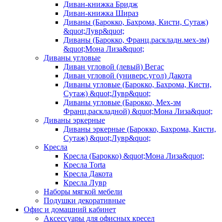
Диван-книжка Бридж
Диван-книжка Шираз
Диваны (Барокко, Бахрома, Кисти, Сутаж)
&quot;Лувр&quot;
Диваны (Барокко, Франц.раскладн.мех-зм)
&quot;Мона Лиза&quot;
Диваны угловые
Диван угловой (левый) Вегас
Диван угловой (универс.угол) Дакота
Диваны угловые (Барокко, Бахрома, Кисти,
Сутаж) &quot;Лувр&quot;
Диваны угловые (Барокко, Мех-зм
Франц.раскладной) &quot;Мона Лиза&quot;
Диваны эркерные
Диваны эркерные (Барокко, Бахрома, Кисти,
Сутаж) &quot;Лувр&quot;
Кресла
Кресла (Барокко) &quot;Мона Лиза&quot;
Кресла Torta
Кресла Дакота
Кресла Лувр
Наборы мягкой мебели
Подушки декоративные
Офис и домашний кабинет
Аксессуары для офисных кресел