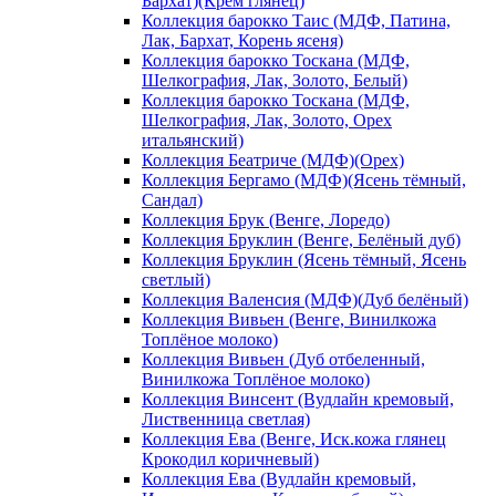
Бархат)(Крем глянец)
Коллекция барокко Таис (МДФ, Патина,
Лак, Бархат, Корень ясеня)
Коллекция барокко Тоскана (МДФ,
Шелкография, Лак, Золото, Белый)
Коллекция барокко Тоскана (МДФ,
Шелкография, Лак, Золото, Орех
итальянский)
Коллекция Беатриче (МДФ)(Орех)
Коллекция Бергамо (МДФ)(Ясень тёмный,
Сандал)
Коллекция Брук (Венге, Лоредо)
Коллекция Бруклин (Венге, Белёный дуб)
Коллекция Бруклин (Ясень тёмный, Ясень
светлый)
Коллекция Валенсия (МДФ)(Дуб белёный)
Коллекция Вивьен (Венге, Винилкожа
Топлёное молоко)
Коллекция Вивьен (Дуб отбеленный,
Винилкожа Топлёное молоко)
Коллекция Винсент (Вудлайн кремовый,
Лиственница светлая)
Коллекция Ева (Венге, Иск.кожа глянец
Крокодил коричневый)
Коллекция Ева (Вудлайн кремовый,