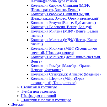
Патина)(Корень дуба глянец)
Коллекция барокко Сицилия (МДФ,
Шелкография, Золото, Белый)
Коллекция барокко Сицилия (МДФ,
Шелкография, Золото, Орех итальянский)
Коллекция Белучи (Венге, Дуб атланта)
Коллекция Валенсия (Венге, Бел.дуб)
Коллекция Милена (МДФ)(Венге, Белый
глянец)
Коллекция Милена (МДФ)(Ясень, Какао
глянец)
Коллекция Мюнхен (МДФ)(Ясень шимо
светлый, Шоколад глянец)
Коллекция Мюнхен (Ясень шимо светлый,
Венге)
Коллекция Ромбус (Мадейра, Оранж,
Персик, Фисташка)
Коллекция Стэйбридж Аппартс (Мадейра)
Коллекция Шерлок (МДФ)(Орех
шоколадный, Тонир.стекло)
Стеллажи в гостиную
Тумбы под телевизор
Шкафы для гостиной
Этажерки и полки в гостиную
Детская