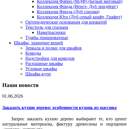
Коллекция Фабио (МДФ) (Белый матовый)
Коллекция Фрида (Венге, Дуб линдберг)
Коллекция Фрида (Дуб сонома)
Коллекция Юта (Дуб серый крафт, Графит)
Ортопедические основания для кроватей
Текстиль для спальни
Наматрасники
Тумбы прикроватные
Шкафы, хранение вещей
Зеркала и полки для шкафов
Комоды
Надстройки для комодов
Распашные шкафы
Угловые шкафы
Шкафы-купе
Наши новости
01.06.2026
Заказать кухню дерево: особенности кухонь из массива
Запрос заказать кухню дерево выбирают те, кто ценит
натуральные материалы, фактуру древесины и ощущение