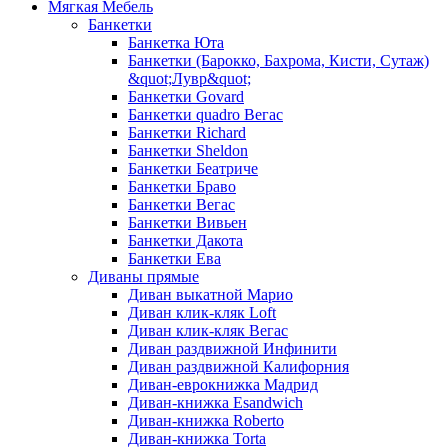
Мягкая Мебель
Банкетки
Банкетка Юта
Банкетки (Барокко, Бахрома, Кисти, Сутаж)
&quot;Лувр&quot;
Банкетки Govard
Банкетки quadro Вегас
Банкетки Richard
Банкетки Sheldon
Банкетки Беатриче
Банкетки Браво
Банкетки Вегас
Банкетки Вивьен
Банкетки Дакота
Банкетки Ева
Диваны прямые
Диван выкатной Марио
Диван клик-кляк Loft
Диван клик-кляк Вегас
Диван раздвижной Инфинити
Диван раздвижной Калифорния
Диван-еврокнижка Мадрид
Диван-книжка Esandwich
Диван-книжка Roberto
Диван-книжка Torta