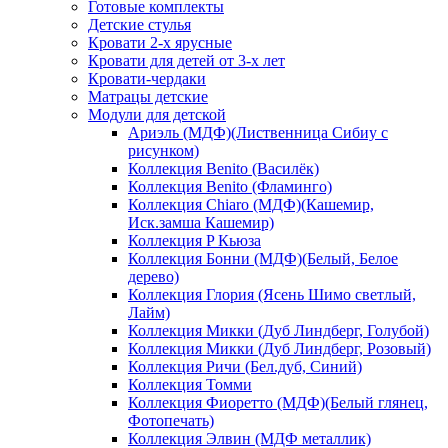
Готовые комплекты
Детские стулья
Кровати 2-х ярусные
Кровати для детей от 3-х лет
Кровати-чердаки
Матрацы детские
Модули для детской
Ариэль (МДФ)(Лиственница Сибиу с
рисунком)
Коллекция Benito (Василёк)
Коллекция Benito (Фламинго)
Коллекция Chiaro (МДФ)(Кашемир,
Иск.замша Кашемир)
Коллекция P Кьюза
Коллекция Бонни (МДФ)(Белый, Белое
дерево)
Коллекция Глория (Ясень Шимо светлый,
Лайм)
Коллекция Микки (Дуб Линдберг, Голубой)
Коллекция Микки (Дуб Линдберг, Розовый)
Коллекция Ричи (Бел.дуб, Синий)
Коллекция Томми
Коллекция Фиоретто (МДФ)(Белый глянец,
Фотопечать)
Коллекция Элвин (МДФ металлик)