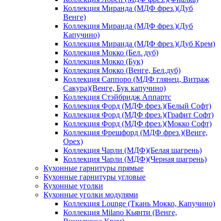
Коллекция Миранда (МДФ фрез.)(Дуб
Венге)
Коллекция Миранда (МДФ фрез.)(Дуб
Капучино)
Коллекция Миранда (МДФ фрез.)(Дуб Крем)
Коллекция Мокко (Бел. дуб)
Коллекция Мокко (Бук)
Коллекция Мокко (Венге, Бел.дуб)
Коллекция Саппоро (МДФ глянец, Витраж
Сакура)(Венге, Бук капучино)
Коллекция Стэйбридж Аппартс
Коллекция Форд (МДФ фрез.)(Белый Софт)
Коллекция Форд (МДФ фрез.)(Графит Софт)
Коллекция Форд (МДФ фрез.)(Мокко Софт)
Коллекция Фрешфорд (МДФ фрез.)(Венге,
Орех)
Коллекция Чарли (МДФ)(Белая шагрень)
Коллекция Чарли (МДФ)(Черная шагрень)
Кухонные гарнитуры прямые
Кухонные гарнитуры угловые
Кухонные уголки
Кухонные уголки модулями
Коллекция Lounge (Ткань Мокко, Капучино)
Коллекция Milano Кьянти (Венге,