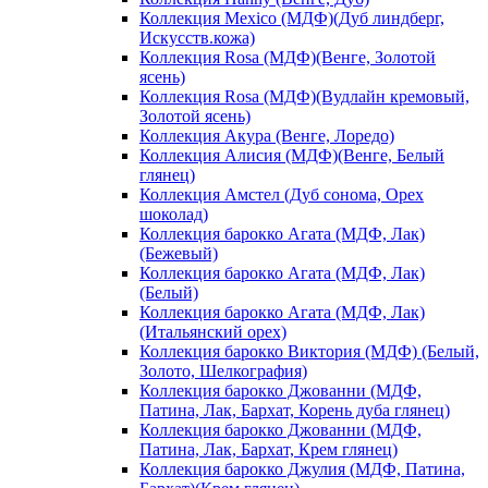
Коллекция Mexico (МДФ)(Дуб линдберг,
Искусств.кожа)
Коллекция Rosa (МДФ)(Венге, Золотой
ясень)
Коллекция Rosa (МДФ)(Вудлайн кремовый,
Золотой ясень)
Коллекция Акура (Венге, Лоредо)
Коллекция Алисия (МДФ)(Венге, Белый
глянец)
Коллекция Амстел (Дуб сонома, Орех
шоколад)
Коллекция барокко Агата (МДФ, Лак)
(Бежевый)
Коллекция барокко Агата (МДФ, Лак)
(Белый)
Коллекция барокко Агата (МДФ, Лак)
(Итальянский орех)
Коллекция барокко Виктория (МДФ) (Белый,
Золото, Шелкография)
Коллекция барокко Джованни (МДФ,
Патина, Лак, Бархат, Корень дуба глянец)
Коллекция барокко Джованни (МДФ,
Патина, Лак, Бархат, Крем глянец)
Коллекция барокко Джулия (МДФ, Патина,