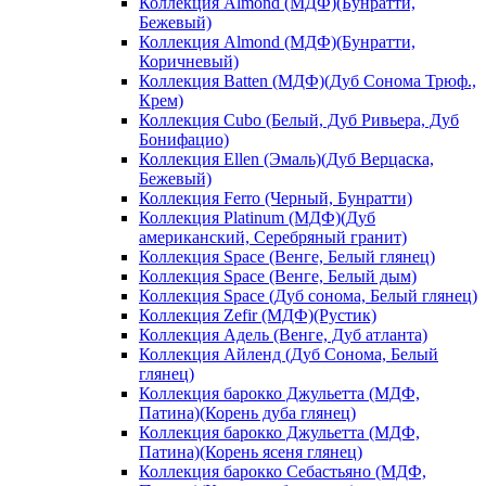
Коллекция Almond (МДФ)(Бунратти,
Бежевый)
Коллекция Almond (МДФ)(Бунратти,
Коричневый)
Коллекция Batten (МДФ)(Дуб Сонома Трюф.,
Крем)
Коллекция Cubo (Белый, Дуб Ривьера, Дуб
Бонифацио)
Коллекция Ellen (Эмаль)(Дуб Верцаска,
Бежевый)
Коллекция Ferro (Черный, Бунратти)
Коллекция Platinum (МДФ)(Дуб
американский, Серебряный гранит)
Коллекция Space (Венге, Белый глянец)
Коллекция Space (Венге, Белый дым)
Коллекция Space (Дуб сонома, Белый глянец)
Коллекция Zefir (МДФ)(Рустик)
Коллекция Адель (Венге, Дуб атланта)
Коллекция Айленд (Дуб Сонома, Белый
глянец)
Коллекция барокко Джульетта (МДФ,
Патина)(Корень дуба глянец)
Коллекция барокко Джульетта (МДФ,
Патина)(Корень ясеня глянец)
Коллекция барокко Себастьяно (МДФ,