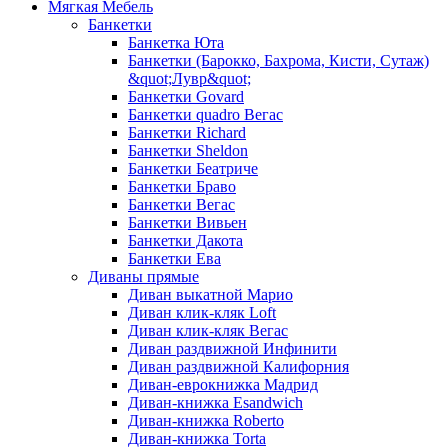
Мягкая Мебель
Банкетки
Банкетка Юта
Банкетки (Барокко, Бахрома, Кисти, Сутаж)
&quot;Лувр&quot;
Банкетки Govard
Банкетки quadro Вегас
Банкетки Richard
Банкетки Sheldon
Банкетки Беатриче
Банкетки Браво
Банкетки Вегас
Банкетки Вивьен
Банкетки Дакота
Банкетки Ева
Диваны прямые
Диван выкатной Марио
Диван клик-кляк Loft
Диван клик-кляк Вегас
Диван раздвижной Инфинити
Диван раздвижной Калифорния
Диван-еврокнижка Мадрид
Диван-книжка Esandwich
Диван-книжка Roberto
Диван-книжка Torta