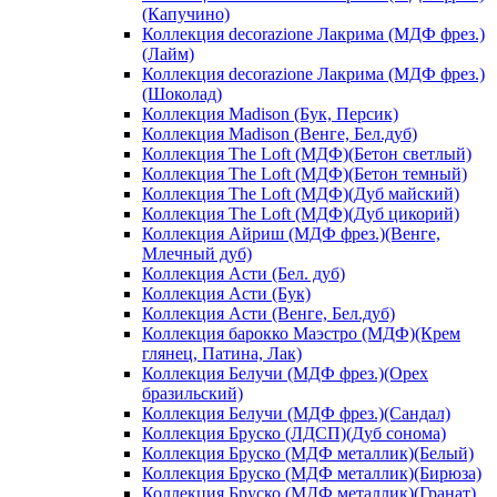
(Капучино)
Коллекция decorazione Лакрима (МДФ фрез.)
(Лайм)
Коллекция decorazione Лакрима (МДФ фрез.)
(Шоколад)
Коллекция Madison (Бук, Персик)
Коллекция Madison (Венге, Бел.дуб)
Коллекция The Loft (МДФ)(Бетон светлый)
Коллекция The Loft (МДФ)(Бетон темный)
Коллекция The Loft (МДФ)(Дуб майский)
Коллекция The Loft (МДФ)(Дуб цикорий)
Коллекция Айриш (МДФ фрез.)(Венге,
Млечный дуб)
Коллекция Асти (Бел. дуб)
Коллекция Асти (Бук)
Коллекция Асти (Венге, Бел.дуб)
Коллекция барокко Маэстро (МДФ)(Крем
глянец, Патина, Лак)
Коллекция Белучи (МДФ фрез.)(Орех
бразильский)
Коллекция Белучи (МДФ фрез.)(Сандал)
Коллекция Бруско (ЛДСП)(Дуб сонома)
Коллекция Бруско (МДФ металлик)(Белый)
Коллекция Бруско (МДФ металлик)(Бирюза)
Коллекция Бруско (МДФ металлик)(Гранат)