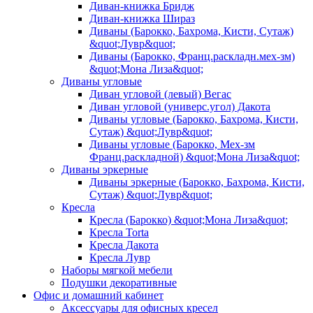
Диван-книжка Бридж
Диван-книжка Шираз
Диваны (Барокко, Бахрома, Кисти, Сутаж)
&quot;Лувр&quot;
Диваны (Барокко, Франц.раскладн.мех-зм)
&quot;Мона Лиза&quot;
Диваны угловые
Диван угловой (левый) Вегас
Диван угловой (универс.угол) Дакота
Диваны угловые (Барокко, Бахрома, Кисти,
Сутаж) &quot;Лувр&quot;
Диваны угловые (Барокко, Мех-зм
Франц.раскладной) &quot;Мона Лиза&quot;
Диваны эркерные
Диваны эркерные (Барокко, Бахрома, Кисти,
Сутаж) &quot;Лувр&quot;
Кресла
Кресла (Барокко) &quot;Мона Лиза&quot;
Кресла Torta
Кресла Дакота
Кресла Лувр
Наборы мягкой мебели
Подушки декоративные
Офис и домашний кабинет
Аксессуары для офисных кресел