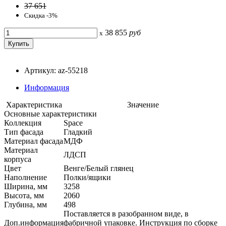
37 651
Скидка -3%
38 855
руб
x
Артикул: az-55218
Информация
Характеристика
Значение
Основные характеристики
Коллекция
Space
Тип фасада
Гладкий
Материал фасада
МДФ
Материал
ЛДСП
корпуса
Цвет
Венге/Белый глянец
Наполнение
Полки/ящики
Ширина, мм
3258
Высота, мм
2060
Глубина, мм
498
Поставляется в разобранном виде, в
Доп.информация
фабричной упаковке. Инструкция по сборке