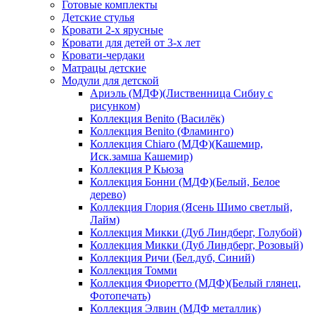
Готовые комплекты
Детские стулья
Кровати 2-х ярусные
Кровати для детей от 3-х лет
Кровати-чердаки
Матрацы детские
Модули для детской
Ариэль (МДФ)(Лиственница Сибиу с
рисунком)
Коллекция Benito (Василёк)
Коллекция Benito (Фламинго)
Коллекция Chiaro (МДФ)(Кашемир,
Иск.замша Кашемир)
Коллекция P Кьюза
Коллекция Бонни (МДФ)(Белый, Белое
дерево)
Коллекция Глория (Ясень Шимо светлый,
Лайм)
Коллекция Микки (Дуб Линдберг, Голубой)
Коллекция Микки (Дуб Линдберг, Розовый)
Коллекция Ричи (Бел.дуб, Синий)
Коллекция Томми
Коллекция Фиоретто (МДФ)(Белый глянец,
Фотопечать)
Коллекция Элвин (МДФ металлик)