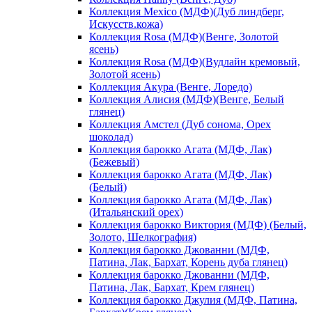
Коллекция Mexico (МДФ)(Дуб линдберг,
Искусств.кожа)
Коллекция Rosa (МДФ)(Венге, Золотой
ясень)
Коллекция Rosa (МДФ)(Вудлайн кремовый,
Золотой ясень)
Коллекция Акура (Венге, Лоредо)
Коллекция Алисия (МДФ)(Венге, Белый
глянец)
Коллекция Амстел (Дуб сонома, Орех
шоколад)
Коллекция барокко Агата (МДФ, Лак)
(Бежевый)
Коллекция барокко Агата (МДФ, Лак)
(Белый)
Коллекция барокко Агата (МДФ, Лак)
(Итальянский орех)
Коллекция барокко Виктория (МДФ) (Белый,
Золото, Шелкография)
Коллекция барокко Джованни (МДФ,
Патина, Лак, Бархат, Корень дуба глянец)
Коллекция барокко Джованни (МДФ,
Патина, Лак, Бархат, Крем глянец)
Коллекция барокко Джулия (МДФ, Патина,