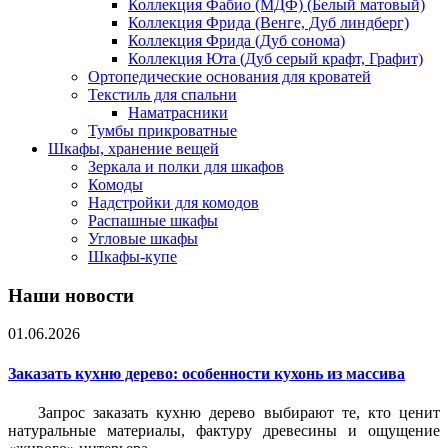
Коллекция Фабио (МДФ) (Белый матовый)
Коллекция Фрида (Венге, Дуб линдберг)
Коллекция Фрида (Дуб сонома)
Коллекция Юта (Дуб серый крафт, Графит)
Ортопедические основания для кроватей
Текстиль для спальни
Наматрасники
Тумбы прикроватные
Шкафы, хранение вещей
Зеркала и полки для шкафов
Комоды
Надстройки для комодов
Распашные шкафы
Угловые шкафы
Шкафы-купе
Наши новости
01.06.2026
Заказать кухню дерево: особенности кухонь из массива
Запрос заказать кухню дерево выбирают те, кто ценит
натуральные материалы, фактуру древесины и ощущение