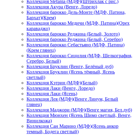
Коллекция Stefania (МДФ)(Штрихлак с рис.)
Коллекция Акура (Венге, Лоредо)
Коллекция барокко Дель-Монте (МДФ, Патина,
Бархат)(Крем)
Коллекция барокко Медичи (МДФ, Патина)(Орех
караваджо)
Коллекция барокко Реджина (Белый, Золото)
Коллекция барокко Реджина (Белый, Серебро)
Коллекция барокко Себастьяно (МДФ, Патина)
(Крем глянец)
Коллекция барокко Сицилия (МДФ, Шелкография,
Серебро, Белый)
Коллекция Бруклин (Венге, Белёный дуб)
Коллекция Бруклин (Ясень тёмный, Ясень
светлый)
Коллекция Кэтрин (МДФ)(Белый)
Коллекция Лаки (Венге, Лоредо)
Коллекция Лаки (Ясень)
Коллекция Лея (МДФ)(Венге Линум, Белый
глянец)
Коллекция Маджори (МДФ)(Венге магия, Бел.дуб)
Коллекция Мюнхен (Ясень Шимо светлый, Венге,
Винилкожа)
Коллекция Сан Марино (МДФ)(Ясень анкор
темный, Бодега светлый)