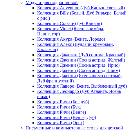
Модули для подростковой
Коллекция Adventure (Дуб Каньон светлый)
Коллекция Billy (Белый, Дуб Ривьера, Белый
с рис.)
Коллекция Corsare (Дуб Каньон)
Коллекция Violet (Ясень коимбра,
Навигатор)
Коллекция Акура (Венге, Лоредо)
Коллекция Алекс (Вудлайн кремовый,
Баклажан)
Коллекция Джастин (Дуб сонома, Красный)
Коллекция Дженни (Cосна астрид, Желтый)
Коллекция Дженни (Cосна астрид, Ирис)
Коллекция Дженни (Cосна астрид, Лайм)
Коллекция Дженни (Ясень шимо светлый,
Дуб французский)
Коллекция Лаворо (Венге, Выбеленный дуб)
Коллекция Леонардо (Дуб Атланта, Ясень
шимо)
Коллекция Ричи (Бел.дуб)
Коллекция Ричи (Бук)
Коллекция Ричи (Венге)
Коллекция Ричи (Венге, Дуб)
Коллекция Ричи (Орех)
Письменные и компьютерные столы для детской