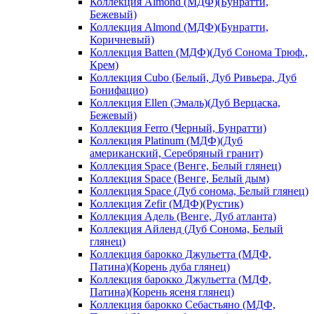
Коллекция Almond (МДФ)(Бунратти,
Бежевый)
Коллекция Almond (МДФ)(Бунратти,
Коричневый)
Коллекция Batten (МДФ)(Дуб Сонома Трюф.,
Крем)
Коллекция Cubo (Белый, Дуб Ривьера, Дуб
Бонифацио)
Коллекция Ellen (Эмаль)(Дуб Верцаска,
Бежевый)
Коллекция Ferro (Черный, Бунратти)
Коллекция Platinum (МДФ)(Дуб
американский, Серебряный гранит)
Коллекция Space (Венге, Белый глянец)
Коллекция Space (Венге, Белый дым)
Коллекция Space (Дуб сонома, Белый глянец)
Коллекция Zefir (МДФ)(Рустик)
Коллекция Адель (Венге, Дуб атланта)
Коллекция Айленд (Дуб Сонома, Белый
глянец)
Коллекция барокко Джульетта (МДФ,
Патина)(Корень дуба глянец)
Коллекция барокко Джульетта (МДФ,
Патина)(Корень ясеня глянец)
Коллекция барокко Себастьяно (МДФ,