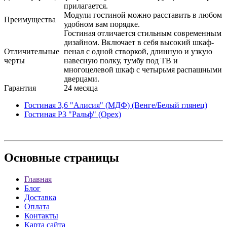
прилагается.
Модули гостиной можно расставить в любом
Преимущества
удобном вам порядке.
Гостиная отличается стильным современным
дизайном. Включает в себя высокий шкаф-
Отличительные
пенал с одной створкой, длинную и узкую
черты
навесную полку, тумбу под ТВ и
многоцелевой шкаф с четырьмя распашными
дверцами.
Гарантия
24 месяца
Гостиная 3,6 "Алисия" (МДФ) (Венге/Белый глянец)
Гостиная Р3 "Ральф" (Орех)
Основные
страницы
Главная
Блог
Доставка
Оплата
Контакты
Карта сайта