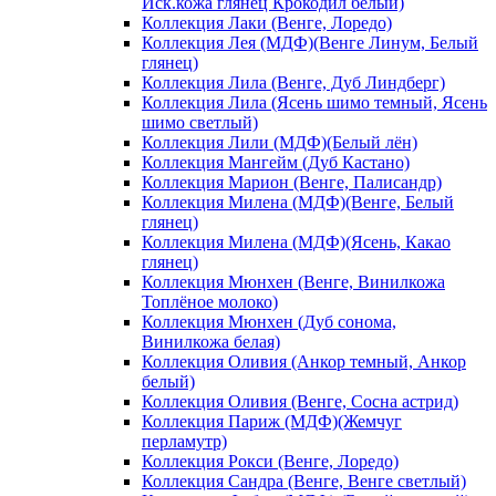
Иск.кожа глянец Крокодил белый)
Коллекция Лаки (Венге, Лоредо)
Коллекция Лея (МДФ)(Венге Линум, Белый
глянец)
Коллекция Лила (Венге, Дуб Линдберг)
Коллекция Лила (Ясень шимо темный, Ясень
шимо светлый)
Коллекция Лили (МДФ)(Белый лён)
Коллекция Мангейм (Дуб Кастано)
Коллекция Марион (Венге, Палисандр)
Коллекция Милена (МДФ)(Венге, Белый
глянец)
Коллекция Милена (МДФ)(Ясень, Какао
глянец)
Коллекция Мюнхен (Венге, Винилкожа
Топлёное молоко)
Коллекция Мюнхен (Дуб сонома,
Винилкожа белая)
Коллекция Оливия (Анкор темный, Анкор
белый)
Коллекция Оливия (Венге, Сосна астрид)
Коллекция Париж (МДФ)(Жемчуг
перламутр)
Коллекция Рокси (Венге, Лоредо)
Коллекция Сандра (Венге, Венге светлый)