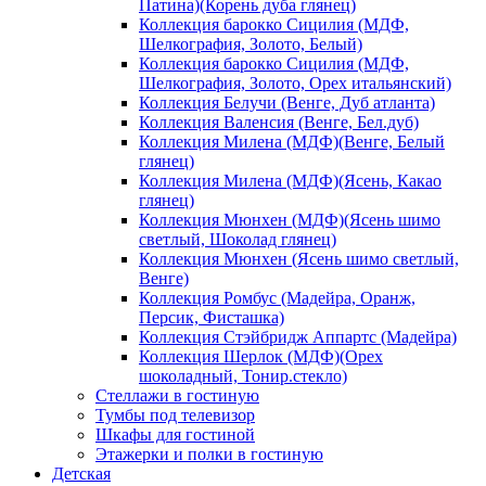
Патина)(Корень дуба глянец)
Коллекция барокко Сицилия (МДФ,
Шелкография, Золото, Белый)
Коллекция барокко Сицилия (МДФ,
Шелкография, Золото, Орех итальянский)
Коллекция Белучи (Венге, Дуб атланта)
Коллекция Валенсия (Венге, Бел.дуб)
Коллекция Милена (МДФ)(Венге, Белый
глянец)
Коллекция Милена (МДФ)(Ясень, Какао
глянец)
Коллекция Мюнхен (МДФ)(Ясень шимо
светлый, Шоколад глянец)
Коллекция Мюнхен (Ясень шимо светлый,
Венге)
Коллекция Ромбус (Мадейра, Оранж,
Персик, Фисташка)
Коллекция Стэйбридж Аппартс (Мадейра)
Коллекция Шерлок (МДФ)(Орех
шоколадный, Тонир.стекло)
Стеллажи в гостиную
Тумбы под телевизор
Шкафы для гостиной
Этажерки и полки в гостиную
Детская