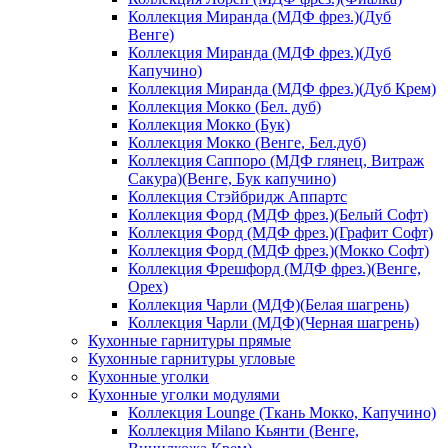
Коллекция Миранда (МДФ фрез.)(Дуб
Венге)
Коллекция Миранда (МДФ фрез.)(Дуб
Капучино)
Коллекция Миранда (МДФ фрез.)(Дуб Крем)
Коллекция Мокко (Бел. дуб)
Коллекция Мокко (Бук)
Коллекция Мокко (Венге, Бел.дуб)
Коллекция Саппоро (МДФ глянец, Витраж
Сакура)(Венге, Бук капучино)
Коллекция Стэйбридж Аппартс
Коллекция Форд (МДФ фрез.)(Белый Софт)
Коллекция Форд (МДФ фрез.)(Графит Софт)
Коллекция Форд (МДФ фрез.)(Мокко Софт)
Коллекция Фрешфорд (МДФ фрез.)(Венге,
Орех)
Коллекция Чарли (МДФ)(Белая шагрень)
Коллекция Чарли (МДФ)(Черная шагрень)
Кухонные гарнитуры прямые
Кухонные гарнитуры угловые
Кухонные уголки
Кухонные уголки модулями
Коллекция Lounge (Ткань Мокко, Капучино)
Коллекция Milano Кьянти (Венге,