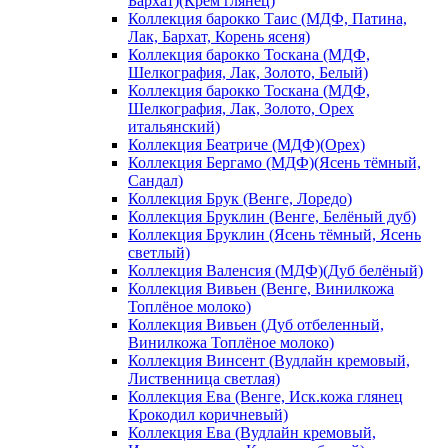
Бархат)(Крем глянец)
Коллекция барокко Таис (МДФ, Патина,
Лак, Бархат, Корень ясеня)
Коллекция барокко Тоскана (МДФ,
Шелкография, Лак, Золото, Белый)
Коллекция барокко Тоскана (МДФ,
Шелкография, Лак, Золото, Орех
итальянский)
Коллекция Беатриче (МДФ)(Орех)
Коллекция Бергамо (МДФ)(Ясень тёмный,
Сандал)
Коллекция Брук (Венге, Лоредо)
Коллекция Бруклин (Венге, Белёный дуб)
Коллекция Бруклин (Ясень тёмный, Ясень
светлый)
Коллекция Валенсия (МДФ)(Дуб белёный)
Коллекция Вивьен (Венге, Винилкожа
Топлёное молоко)
Коллекция Вивьен (Дуб отбеленный,
Винилкожа Топлёное молоко)
Коллекция Винсент (Вудлайн кремовый,
Лиственница светлая)
Коллекция Ева (Венге, Иск.кожа глянец
Крокодил коричневый)
Коллекция Ева (Вудлайн кремовый,