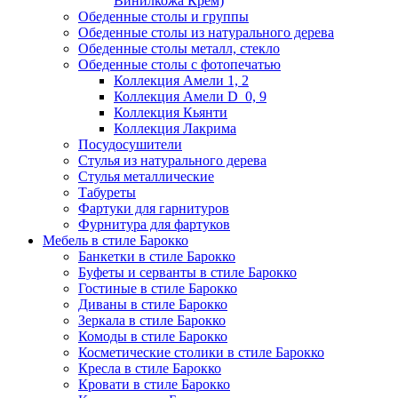
Винилкожа Крем)
Обеденные столы и группы
Обеденные столы из натурального дерева
Обеденные столы металл, стекло
Обеденные столы с фотопечатью
Коллекция Амели 1, 2
Коллекция Амели D_0, 9
Коллекция Кьянти
Коллекция Лакрима
Посудосушители
Стулья из натурального дерева
Стулья металлические
Табуреты
Фартуки для гарнитуров
Фурнитура для фартуков
Мебель в стиле Барокко
Банкетки в стиле Барокко
Буфеты и серванты в стиле Барокко
Гостиные в стиле Барокко
Диваны в стиле Барокко
Зеркала в стиле Барокко
Комоды в стиле Барокко
Косметические столики в стиле Барокко
Кресла в стиле Барокко
Кровати в стиле Барокко