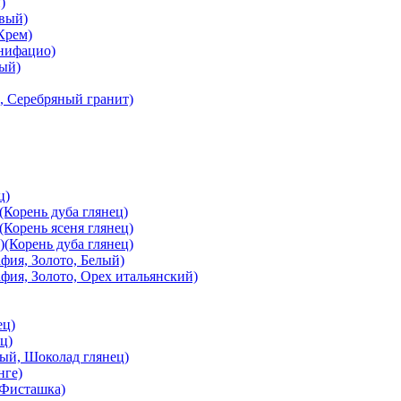
)
вый)
Крем)
онифацио)
вый)
, Серебряный гранит)
ц)
Корень дуба глянец)
Корень ясеня глянец)
(Корень дуба глянец)
ия, Золото, Белый)
ия, Золото, Орех итальянский)
ец)
ц)
й, Шоколад глянец)
нге)
 Фисташка)