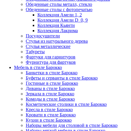
Обеденные столы металл, стекло
Обеденные столы с фотопечатью
Коллекция Амели 1, 2
Коллекция Амели D_0, 9
Коллекция Кьянти
Коллекция Лакрима
Посудосушители
Стулья из натурального дерева
Стулья металлические
Табуреты
Фартуки для гарнитуров
Фурнитура для фартуков
Мебель в стиле Барокко
Банкетки в стиле Барокко
Буфеты и серванты в стиле Барокко
Гостиные в стиле Барокко
Диваны в стиле Барокко
Зеркала в стиле Барокко
Комоды в стиле Барокко
Косметические столики в стиле Барокко
Кресла в стиле Барокко
Кровати в стиле Барокко
Кухни в стиле Барокко
Наборы мебели для столовой в стиле Барокко
Наборы мягкой мебели в стиле Барокко