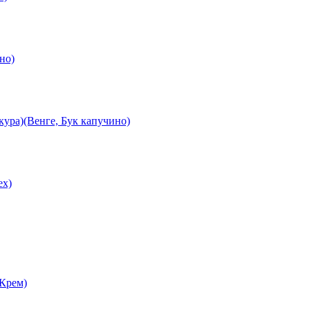
но)
ура)(Венге, Бук капучино)
ех)
 Крем)