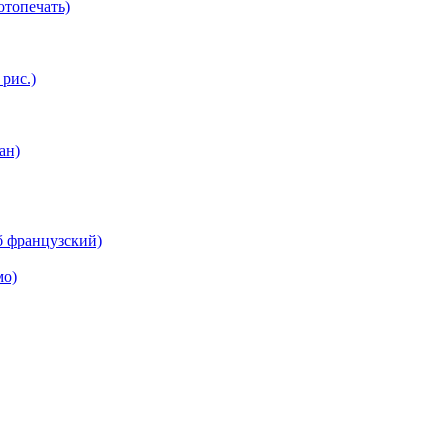
топечать)
 рис.)
ан)
б французский)
мо)