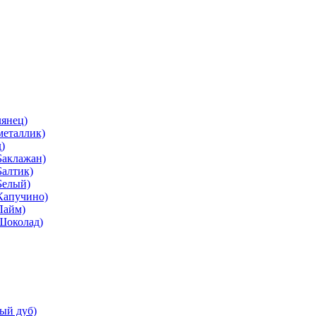
лянец)
металлик)
)
Баклажан)
Балтик)
Белый)
Капучино)
Лайм)
(Шоколад)
ый дуб)