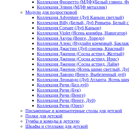
Коллекция Фиоретто (МДФ)(Белый глянец, Фо
Коллекция Элвин (МДФ металлик)
Модули для подростковой
Коллекция Adventure (Дуб Каньон светлый)
Коллекция Billy (Белый, Дуб Ривьера, Белый с
Коллекция Corsare (Дуб Каньон)
Коллекция Violet (Ясень коимбра, Навигатор)
Коллекция Акура (Венге, Лоредо)
Коллекция Алекс (Вудлайн кремовый, Баклаж
Коллекция Джастин (Дуб сонома, Красный)
Коллекция Дженни (Cосна астрид, Желтый)
Коллекция Дженни (Cосна астрид, Ирис)
Коллекция Дженни (Cосна астрид, Лайм)
Коллекция Дженни (Ясень шимо светлый, Ду
Коллекция Лаворо (Венге, Выбеленный дуб)
Коллекция Леонардо (Дуб Атланта, Ясень ши
Коллекция Ричи (Бел.дуб)
Коллекция Ричи (Бук)
Коллекция Ричи (Венге)
Коллекция Ричи (Венге, Дуб)
Коллекция Ричи (Орех)
Письменные и компьютерные столы для детской
Полки для детской
Тумбы и комоды в детскую
Шкафы и стеллажи для детской