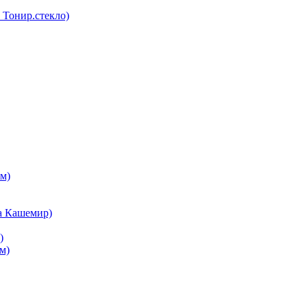
Тонир.стекло)
м)
а Кашемир)
)
м)