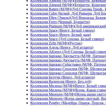
Коллекция Almond (МДФ)(Бунратти, Бежевый
Коллекция Almond (МДФ)(Бунратти, Коричне
Коллекция Batten (МДФ)(Дуб Сонома Трюф., 
Коллекция Cubo (Белый, Дуб Ривьера, Дуб Б
Коллекция Ellen (Эмаль)(Дуб Верцаска, Беже
Коллекция Ferro (Черный, Бунратти)
Коллекция Platinum (МДФ)(Дуб американский
Коллекция Space (Венге, Белый глянец)
Коллекция Space (Венге, Белый дым)
Коллекция Space (Дуб сонома, Белый глянец)
Коллекция Zefir (МДФ)(Рустик)
Коллекция Адель (Венге, Дуб атланта)
Коллекция Айленд (Дуб Сонома, Белый гляне
Коллекция барокко Джульетта (МДФ, Патина)(
Коллекция барокко Джульетта (МДФ, Патина)(
Коллекция барокко Себастьяно (МДФ, Патина)
Коллекция барокко Сицилия (МДФ, Шелкограф
Коллекция барокко Сицилия (МДФ, Шелкограф
Коллекция Белучи (Венге, Дуб атланта)
Коллекция Валенсия (Венге, Бел.дуб)
Коллекция Милена (МДФ)(Венге, Белый глян
Коллекция Милена (МДФ)(Ясень, Какао гляне
Коллекция Мюнхен (МДФ)(Ясень шимо светлы
Коллекция Мюнхен (Ясень шимо светлый, Ве
Коллекция Ромбус (Мадейра, Оранж, Персик,