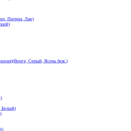
ец, Патина, Лак)
ский)
еция)(Венге, Серый, Ясень беж.)
)
 Белый)
)
й)