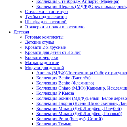
Коллекция Стэйбридж Аппартс (Мадейра)
Коллекция Шерлок (МДФ)(Орех шоколадный, 
Стеллажи в гостиную
Тумбы под телевизор
Шкафы для гостиной
Этажерки и полки в гостиную
Детская
Готовые комплекты
Детские стулья
Кровати 2-х ярусные
Кровати для детей от 3-х лет
Кровати-чердаки
Матрацы детские
Модули для детской
Ариэль (МДФ)(Лиственница Сибиу с рисунко
Коллекция Benito (Василёк)
Коллекция Benito (Фламинго)
Коллекция Chiaro (МДФ)(Кашемир, Иск.замш
Коллекция P Кьюза
Коллекция Бонни (МДФ)(Белый, Белое дерево
Коллекция Глория (Ясень Шимо светлый, Лай
Коллекция Микки (Дуб Линдберг, Голубой)
Коллекция Микки (Дуб Линдберг, Розовый)
Коллекция Ричи (Бел.дуб, Синий)
Коллекция Томми