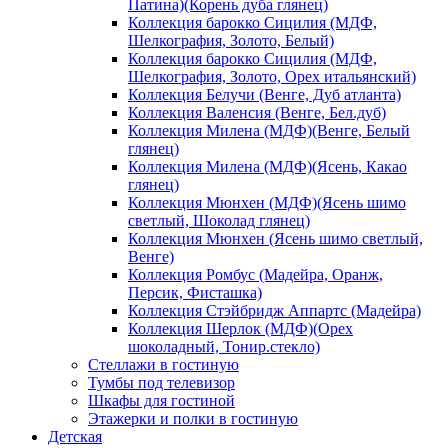
Патина)(Корень дуба глянец)
Коллекция барокко Сицилия (МДФ,
Шелкография, Золото, Белый)
Коллекция барокко Сицилия (МДФ,
Шелкография, Золото, Орех итальянский)
Коллекция Белучи (Венге, Дуб атланта)
Коллекция Валенсия (Венге, Бел.дуб)
Коллекция Милена (МДФ)(Венге, Белый
глянец)
Коллекция Милена (МДФ)(Ясень, Какао
глянец)
Коллекция Мюнхен (МДФ)(Ясень шимо
светлый, Шоколад глянец)
Коллекция Мюнхен (Ясень шимо светлый,
Венге)
Коллекция Ромбус (Мадейра, Оранж,
Персик, Фисташка)
Коллекция Стэйбридж Аппартс (Мадейра)
Коллекция Шерлок (МДФ)(Орех
шоколадный, Тонир.стекло)
Стеллажи в гостиную
Тумбы под телевизор
Шкафы для гостиной
Этажерки и полки в гостиную
Детская