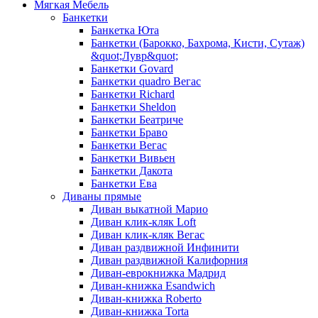
Мягкая Мебель
Банкетки
Банкетка Юта
Банкетки (Барокко, Бахрома, Кисти, Сутаж)
&quot;Лувр&quot;
Банкетки Govard
Банкетки quadro Вегас
Банкетки Richard
Банкетки Sheldon
Банкетки Беатриче
Банкетки Браво
Банкетки Вегас
Банкетки Вивьен
Банкетки Дакота
Банкетки Ева
Диваны прямые
Диван выкатной Марио
Диван клик-кляк Loft
Диван клик-кляк Вегас
Диван раздвижной Инфинити
Диван раздвижной Калифорния
Диван-еврокнижка Мадрид
Диван-книжка Esandwich
Диван-книжка Roberto
Диван-книжка Torta