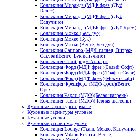
Коллекция Миранда (МДФ фрез.)(Дуб
Венге)
Коллекция Миранда (МДФ фрез.)(Дуб
Капучино)
Коллекция Миранда (МДФ фрез.)(Дуб Крем)
Коллекция Мокко (Бел. дуб)
Коллекция Мокко (Бук)
Коллекция Мокко (Венге, Бел.дуб)
Коллекция Саппоро (МДФ глянец, Витраж
Сакура)(Венге, Бук капучино)
Коллекция Стэйбридж Аппартс
Коллекция Форд (МДФ фрез.)(Белый Софт)
Коллекция Форд (МДФ фрез.)(Графит Софт)
Коллекция Форд (МДФ фрез.)(Мокко Софт)
Коллекция Фрешфорд (МДФ фрез.)(Венге,
Орех)
Коллекция Чарли (МДФ)(Белая шагрень)
Коллекция Чарли (МДФ)(Черная шагрень)
Кухонные гарнитуры прямые
Кухонные гарнитуры угловые
Кухонные уголки
Кухонные уголки модулями
Коллекция Lounge (Ткань Мокко, Капучино)
Коллекция Milano Кьянти (Венге,