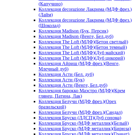
(Капучино)
Коллекция decorazione Лакрима (МДФ фрез.)
(Лайм)
Коллекция decorazione Лакрима (МДФ фрез.)
(Шоколад)
Коллекция Madison (Бук, Персик)
Коллекция Madison (Венге, Бел.дуб)
Коллекция The Loft (МДФ)(Бетон светлый)
Коллекция The Loft (МДФ)(Бетон темный)
Коллекция The Loft (МДФ)(Дуб майский)
Коллекция The Loft (МДФ)(Дуб цикорий)
Коллекция Айриш (МДФ фрез.)(Венге,
Млечный дуб)
Коллекция Асти (Бел. дуб)
Коллекция Асти (Бук)
Коллекция Асти (Венге, Бел.дуб)
Коллекция барокко Маэстро (МДФ)(Крем
глянец, Патина, Лак)
Коллекция Белучи (МДФ фрез.)(Орех
бразильский)
Коллекция Белучи (МДФ фрез.)(Сандал)
Коллекция Бруско (ЛДСП)(Дуб сонома)
Коллекция Бруско (МДФ металлик)(Белый)
Коллекция Бруско (МДФ металлик)(Бирюза)
Коллекция Бруско (МДФ металлик)(Гранат)