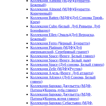
Коллекция Almond (МДФ)(Бунратти,
Бежевый)
Коллекция Almond (МДФ)(Бунратти,
Коричневый)
Коллекция Batten (МДФ)(Дуб Сонома Трюф.,
Крем)
Коллекция Cubo (Белый, Дуб Ривьера, Дуб
Бонифацио)
Коллекция Ellen (Эмаль)(Дуб Верцаска,
Бежевый)
Коллекция Ferro (Черный, Бунратти)
Коллекция Platinum (МДФ)(Дуб
американский, Серебряный гранит)
Коллекция Space (Венге, Белый глянец)
Коллекция Space (Венге, Белый дым)
Коллекция Space (Дуб сонома, Белый глянец)
Коллекция Zefir (МДФ)(Рустик)
Коллекция Адель (Венге, Дуб атланта)
Коллекция Айленд (Дуб Сонома, Белый
глянец)
Коллекция барокко Джульетта (МДФ,
Патина)(Корень дуба глянец)
Коллекция барокко Джульетта (МДФ,
Патина)(Корень ясеня глянец)
Коллекция барокко Себастьяно (МДФ,