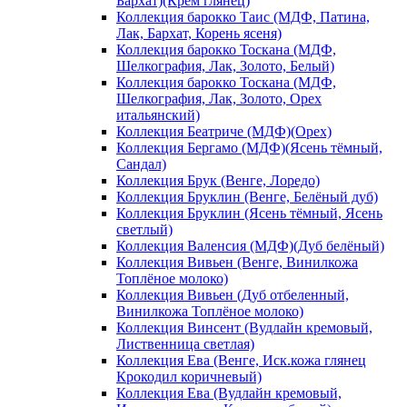
Бархат)(Крем глянец)
Коллекция барокко Таис (МДФ, Патина,
Лак, Бархат, Корень ясеня)
Коллекция барокко Тоскана (МДФ,
Шелкография, Лак, Золото, Белый)
Коллекция барокко Тоскана (МДФ,
Шелкография, Лак, Золото, Орех
итальянский)
Коллекция Беатриче (МДФ)(Орех)
Коллекция Бергамо (МДФ)(Ясень тёмный,
Сандал)
Коллекция Брук (Венге, Лоредо)
Коллекция Бруклин (Венге, Белёный дуб)
Коллекция Бруклин (Ясень тёмный, Ясень
светлый)
Коллекция Валенсия (МДФ)(Дуб белёный)
Коллекция Вивьен (Венге, Винилкожа
Топлёное молоко)
Коллекция Вивьен (Дуб отбеленный,
Винилкожа Топлёное молоко)
Коллекция Винсент (Вудлайн кремовый,
Лиственница светлая)
Коллекция Ева (Венге, Иск.кожа глянец
Крокодил коричневый)
Коллекция Ева (Вудлайн кремовый,