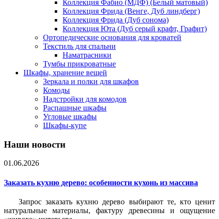
Коллекция Фабио (МДФ) (Белый матовый)
Коллекция Фрида (Венге, Дуб линдберг)
Коллекция Фрида (Дуб сонома)
Коллекция Юта (Дуб серый крафт, Графит)
Ортопедические основания для кроватей
Текстиль для спальни
Наматрасники
Тумбы прикроватные
Шкафы, хранение вещей
Зеркала и полки для шкафов
Комоды
Надстройки для комодов
Распашные шкафы
Угловые шкафы
Шкафы-купе
Наши новости
01.06.2026
Заказать кухню дерево: особенности кухонь из массива
Запрос заказать кухню дерево выбирают те, кто ценит
натуральные материалы, фактуру древесины и ощущение