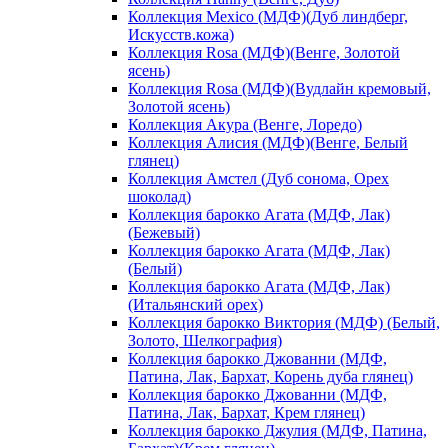
Коллекция Mexico (МДФ)(Дуб линдберг,
Искусств.кожа)
Коллекция Rosa (МДФ)(Венге, Золотой
ясень)
Коллекция Rosa (МДФ)(Вудлайн кремовый,
Золотой ясень)
Коллекция Акура (Венге, Лоредо)
Коллекция Алисия (МДФ)(Венге, Белый
глянец)
Коллекция Амстел (Дуб сонома, Орех
шоколад)
Коллекция барокко Агата (МДФ, Лак)
(Бежевый)
Коллекция барокко Агата (МДФ, Лак)
(Белый)
Коллекция барокко Агата (МДФ, Лак)
(Итальянский орех)
Коллекция барокко Виктория (МДФ) (Белый,
Золото, Шелкография)
Коллекция барокко Джованни (МДФ,
Патина, Лак, Бархат, Корень дуба глянец)
Коллекция барокко Джованни (МДФ,
Патина, Лак, Бархат, Крем глянец)
Коллекция барокко Джулия (МДФ, Патина,