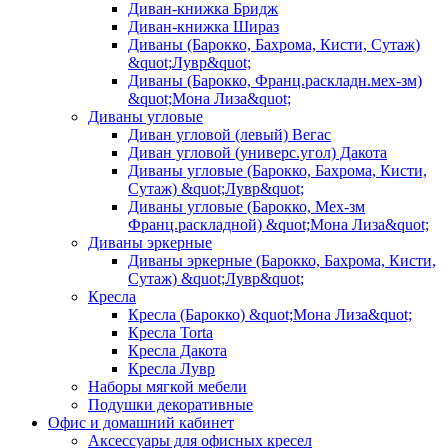
Диван-книжка Бридж
Диван-книжка Шираз
Диваны (Барокко, Бахрома, Кисти, Сутаж)
&quot;Лувр&quot;
Диваны (Барокко, Франц.раскладн.мех-зм)
&quot;Мона Лиза&quot;
Диваны угловые
Диван угловой (левый) Вегас
Диван угловой (универс.угол) Дакота
Диваны угловые (Барокко, Бахрома, Кисти,
Сутаж) &quot;Лувр&quot;
Диваны угловые (Барокко, Мех-зм
Франц.раскладной) &quot;Мона Лиза&quot;
Диваны эркерные
Диваны эркерные (Барокко, Бахрома, Кисти,
Сутаж) &quot;Лувр&quot;
Кресла
Кресла (Барокко) &quot;Мона Лиза&quot;
Кресла Torta
Кресла Дакота
Кресла Лувр
Наборы мягкой мебели
Подушки декоративные
Офис и домашний кабинет
Аксессуары для офисных кресел