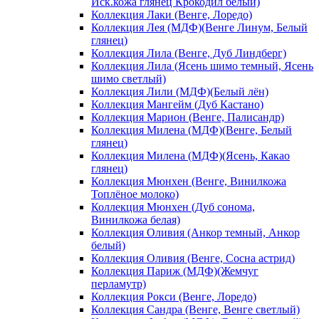
Иск.кожа глянец Крокодил белый)
Коллекция Лаки (Венге, Лоредо)
Коллекция Лея (МДФ)(Венге Линум, Белый
глянец)
Коллекция Лила (Венге, Дуб Линдберг)
Коллекция Лила (Ясень шимо темный, Ясень
шимо светлый)
Коллекция Лили (МДФ)(Белый лён)
Коллекция Мангейм (Дуб Кастано)
Коллекция Марион (Венге, Палисандр)
Коллекция Милена (МДФ)(Венге, Белый
глянец)
Коллекция Милена (МДФ)(Ясень, Какао
глянец)
Коллекция Мюнхен (Венге, Винилкожа
Топлёное молоко)
Коллекция Мюнхен (Дуб сонома,
Винилкожа белая)
Коллекция Оливия (Анкор темный, Анкор
белый)
Коллекция Оливия (Венге, Сосна астрид)
Коллекция Париж (МДФ)(Жемчуг
перламутр)
Коллекция Рокси (Венге, Лоредо)
Коллекция Сандра (Венге, Венге светлый)