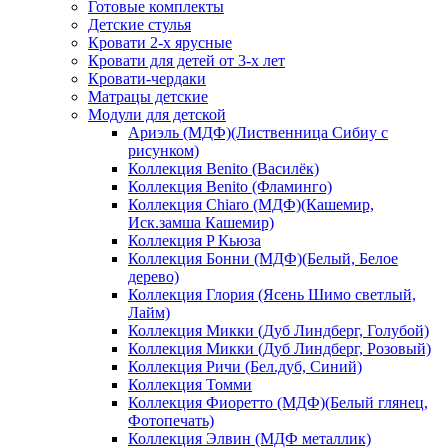
Готовые комплекты
Детские стулья
Кровати 2-х ярусные
Кровати для детей от 3-х лет
Кровати-чердаки
Матрацы детские
Модули для детской
Ариэль (МДФ)(Лиственница Сибиу с
рисунком)
Коллекция Benito (Василёк)
Коллекция Benito (Фламинго)
Коллекция Chiaro (МДФ)(Кашемир,
Иск.замша Кашемир)
Коллекция P Кьюза
Коллекция Бонни (МДФ)(Белый, Белое
дерево)
Коллекция Глория (Ясень Шимо светлый,
Лайм)
Коллекция Микки (Дуб Линдберг, Голубой)
Коллекция Микки (Дуб Линдберг, Розовый)
Коллекция Ричи (Бел.дуб, Синий)
Коллекция Томми
Коллекция Фиоретто (МДФ)(Белый глянец,
Фотопечать)
Коллекция Элвин (МДФ металлик)