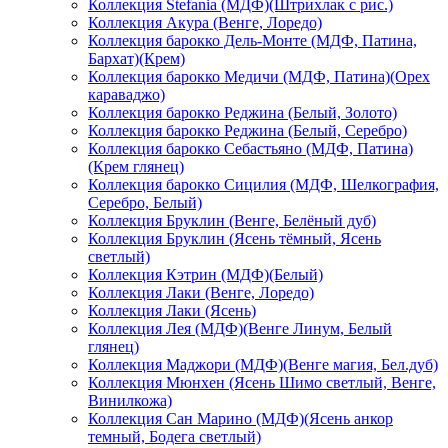
Коллекция Stefania (МДФ)(Штрихлак с рис.)
Коллекция Акура (Венге, Лоредо)
Коллекция барокко Дель-Монте (МДФ, Патина,
Бархат)(Крем)
Коллекция барокко Медичи (МДФ, Патина)(Орех
караваджо)
Коллекция барокко Реджина (Белый, Золото)
Коллекция барокко Реджина (Белый, Серебро)
Коллекция барокко Себастьяно (МДФ, Патина)
(Крем глянец)
Коллекция барокко Сицилия (МДФ, Шелкография,
Серебро, Белый)
Коллекция Бруклин (Венге, Белёный дуб)
Коллекция Бруклин (Ясень тёмный, Ясень
светлый)
Коллекция Кэтрин (МДФ)(Белый)
Коллекция Лаки (Венге, Лоредо)
Коллекция Лаки (Ясень)
Коллекция Лея (МДФ)(Венге Линум, Белый
глянец)
Коллекция Маджори (МДФ)(Венге магия, Бел.дуб)
Коллекция Мюнхен (Ясень Шимо светлый, Венге,
Винилкожа)
Коллекция Сан Марино (МДФ)(Ясень анкор
темный, Бодега светлый)