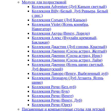
Модули для подростковой
Коллекция Adventure (Дуб Каньон светлый)
Коллекция Billy (Белый, Дуб Ривьера, Белый
с рис.)
Коллекция Corsare (Дуб Каньон)
Коллекция Violet (Ясень коимбра,
Навигатор)
Коллекция Акура (Венге, Лоредо)
Коллекция Алекс (Вудлайн кремовый,
Баклажан)
Коллекция Джастин (Дуб сонома, Красный)
Коллекция Дженни (Cосна астрид, Желтый)
Коллекция Дженни (Cосна астрид, Ирис)
Коллекция Дженни (Cосна астрид, Лайм)
Коллекция Дженни (Ясень шимо светлый,
Дуб французский)
Коллекция Лаворо (Венге, Выбеленный дуб)
Коллекция Леонардо (Дуб Атланта, Ясень
шимо)
Коллекция Ричи (Бел.дуб)
Коллекция Ричи (Бук)
Коллекция Ричи (Венге)
Коллекция Ричи (Венге, Дуб)
Коллекция Ричи (Орех)
Письменные и компьютерные столы для детской