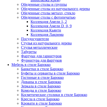
Винилкожа Крем)
Обеденные столы и группы
Обеденные столы из натурального дерева
Обеденные столы металл, стекло
Обеденные столы с фотопечатью
Коллекция Амели 1, 2
Коллекция Амели D_0, 9
Коллекция Кьянти
Коллекция Лакрима
Посудосушители
Стулья из натурального дерева
Стулья металлические
Табуреты
Фартуки для гарнитуров
Фурнитура для фартуков
Мебель в стиле Барокко
Банкетки в стиле Барокко
Буфеты и серванты в стиле Барокко
Гостиные в стиле Барокко
Диваны в стиле Барокко
Зеркала в стиле Барокко
Комоды в стиле Барокко
Косметические столики в стиле Барокко
Кресла в стиле Барокко
Кровати в стиле Барокко