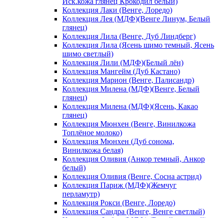
Иск.кожа глянец Крокодил белый)
Коллекция Лаки (Венге, Лоредо)
Коллекция Лея (МДФ)(Венге Линум, Белый
глянец)
Коллекция Лила (Венге, Дуб Линдберг)
Коллекция Лила (Ясень шимо темный, Ясень
шимо светлый)
Коллекция Лили (МДФ)(Белый лён)
Коллекция Мангейм (Дуб Кастано)
Коллекция Марион (Венге, Палисандр)
Коллекция Милена (МДФ)(Венге, Белый
глянец)
Коллекция Милена (МДФ)(Ясень, Какао
глянец)
Коллекция Мюнхен (Венге, Винилкожа
Топлёное молоко)
Коллекция Мюнхен (Дуб сонома,
Винилкожа белая)
Коллекция Оливия (Анкор темный, Анкор
белый)
Коллекция Оливия (Венге, Сосна астрид)
Коллекция Париж (МДФ)(Жемчуг
перламутр)
Коллекция Рокси (Венге, Лоредо)
Коллекция Сандра (Венге, Венге светлый)