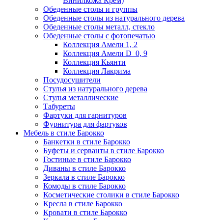
Винилкожа Крем)
Обеденные столы и группы
Обеденные столы из натурального дерева
Обеденные столы металл, стекло
Обеденные столы с фотопечатью
Коллекция Амели 1, 2
Коллекция Амели D_0, 9
Коллекция Кьянти
Коллекция Лакрима
Посудосушители
Стулья из натурального дерева
Стулья металлические
Табуреты
Фартуки для гарнитуров
Фурнитура для фартуков
Мебель в стиле Барокко
Банкетки в стиле Барокко
Буфеты и серванты в стиле Барокко
Гостиные в стиле Барокко
Диваны в стиле Барокко
Зеркала в стиле Барокко
Комоды в стиле Барокко
Косметические столики в стиле Барокко
Кресла в стиле Барокко
Кровати в стиле Барокко