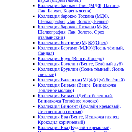
Бархат)(Крем глянец)
Коллекция барокко Таис (МДФ, Патина,
Лак, Бархат, Корень ясеня)
Коллекция барокко Тоскана (МДФ,
Шелкография, Лак, Золото, Белый)
Коллекция барокко Тоскана (МДФ,
Шелкография, Лак, Золото, Орех
итальянский)
Коллекция Беатриче (МДФ)(Орех)
Коллекция Бергамо (МДФ)(Ясень тёмный,
Сандал)
Коллекция Брук (Венге, Лоредо)
Коллекция Бруклин (Венге, Белёный дуб)
Коллекция Бруклин (Ясень тёмный, Ясень
светлый)
Коллекция Валенсия (МДФ)(Дуб белёный)
Коллекция Вивьен (Венге, Винилкожа
Топлёное молоко)
Коллекция Вивьен (Дуб отбеленный,
Винилкожа Топлёное молоко)
Коллекция Винсент (Вудлайн кремовый,
Лиственница светлая)
Коллекция Ева (Венге, Иск.кожа глянец
Крокодил коричневый)
Коллекция Ева (Вудлайн кремовый,