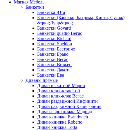
Мягкая Мебель
Банкетки
Банкетка Юта
Банкетки (Барокко, Бахрома, Кисти, Сутаж)
&quot;Лувр&quot;
Банкетки Govard
Банкетки quadro Вегас
Банкетки Richard
Банкетки Sheldon
Банкетки Беатриче
Банкетки Браво
Банкетки Вегас
Банкетки Вивьен
Банкетки Дакота
Банкетки Ева
Диваны прямые
Диван выкатной Марио
Диван клик-кляк Loft
Диван клик-кляк Вегас
Диван раздвижной Инфинити
Диван раздвижной Калифорния
Диван-еврокнижка Мадрид
Диван-книжка Esandwich
Диван-книжка Roberto
Диван-книжка Torta