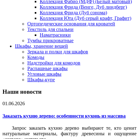
Коллекция Фабио (МДФ) (Белый матовый)
Коллекция Фрида (Венге, Дуб линдберг)
Коллекция Фрида (Дуб сонома)
Коллекция Юта (Дуб серый крафт, Графит)
Ортопедические основания для кроватей
Текстиль для спальни
Наматрасники
Тумбы прикроватные
Шкафы, хранение вещей
Зеркала и полки для шкафов
Комоды
Надстройки для комодов
Распашные шкафы
Угловые шкафы
Шкафы-купе
Наши новости
01.06.2026
Заказать кухню дерево: особенности кухонь из массива
Запрос заказать кухню дерево выбирают те, кто ценит
натуральные материалы, фактуру древесины и ощущение