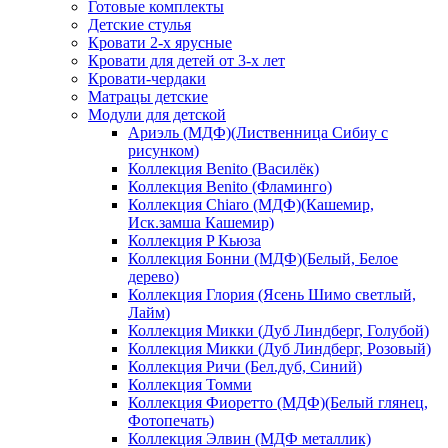
Готовые комплекты
Детские стулья
Кровати 2-х ярусные
Кровати для детей от 3-х лет
Кровати-чердаки
Матрацы детские
Модули для детской
Ариэль (МДФ)(Лиственница Сибиу с
рисунком)
Коллекция Benito (Василёк)
Коллекция Benito (Фламинго)
Коллекция Chiaro (МДФ)(Кашемир,
Иск.замша Кашемир)
Коллекция P Кьюза
Коллекция Бонни (МДФ)(Белый, Белое
дерево)
Коллекция Глория (Ясень Шимо светлый,
Лайм)
Коллекция Микки (Дуб Линдберг, Голубой)
Коллекция Микки (Дуб Линдберг, Розовый)
Коллекция Ричи (Бел.дуб, Синий)
Коллекция Томми
Коллекция Фиоретто (МДФ)(Белый глянец,
Фотопечать)
Коллекция Элвин (МДФ металлик)