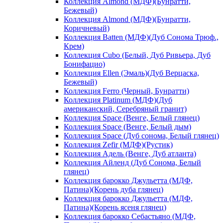
Коллекция Almond (МДФ)(Бунратти,
Бежевый)
Коллекция Almond (МДФ)(Бунратти,
Коричневый)
Коллекция Batten (МДФ)(Дуб Сонома Трюф.,
Крем)
Коллекция Cubo (Белый, Дуб Ривьера, Дуб
Бонифацио)
Коллекция Ellen (Эмаль)(Дуб Верцаска,
Бежевый)
Коллекция Ferro (Черный, Бунратти)
Коллекция Platinum (МДФ)(Дуб
американский, Серебряный гранит)
Коллекция Space (Венге, Белый глянец)
Коллекция Space (Венге, Белый дым)
Коллекция Space (Дуб сонома, Белый глянец)
Коллекция Zefir (МДФ)(Рустик)
Коллекция Адель (Венге, Дуб атланта)
Коллекция Айленд (Дуб Сонома, Белый
глянец)
Коллекция барокко Джульетта (МДФ,
Патина)(Корень дуба глянец)
Коллекция барокко Джульетта (МДФ,
Патина)(Корень ясеня глянец)
Коллекция барокко Себастьяно (МДФ,