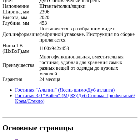
Цвет
Дуб Сонома/Белый шагрень
Наполнение
Штанга/полки/ящики
Ширина, мм
2396
Высота, мм
2020
Глубина, мм
453
Поставляется в разобранном виде в
Доп.информация
фабричной упаковке. Инструкция по сборке
прилагается.
Ниша ТВ
1100х942х453
(ШхВхГ),мм
Многофункциональная, вместительная
гостиная, удобная для хранения самых
Преимущества
разных вещей от одежды до нужных
мелочей.
Гарантия
24 месяца
Гостиная "Альпин" (Ясень шимо/Дуб атланта)
Гостиная 3,0 "Batten" (МДФ)(Дуб Сонома Трюфельный/
Крем/Стекло)
Основные
страницы