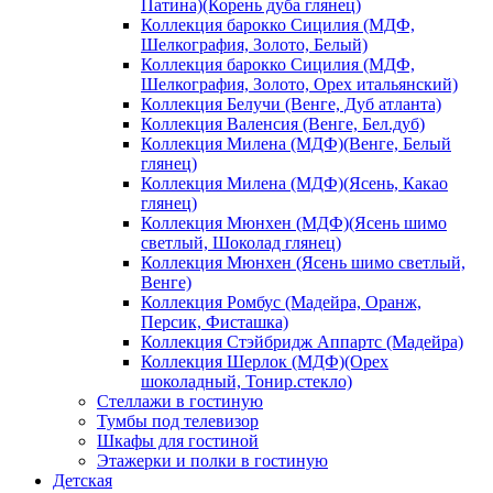
Патина)(Корень дуба глянец)
Коллекция барокко Сицилия (МДФ,
Шелкография, Золото, Белый)
Коллекция барокко Сицилия (МДФ,
Шелкография, Золото, Орех итальянский)
Коллекция Белучи (Венге, Дуб атланта)
Коллекция Валенсия (Венге, Бел.дуб)
Коллекция Милена (МДФ)(Венге, Белый
глянец)
Коллекция Милена (МДФ)(Ясень, Какао
глянец)
Коллекция Мюнхен (МДФ)(Ясень шимо
светлый, Шоколад глянец)
Коллекция Мюнхен (Ясень шимо светлый,
Венге)
Коллекция Ромбус (Мадейра, Оранж,
Персик, Фисташка)
Коллекция Стэйбридж Аппартс (Мадейра)
Коллекция Шерлок (МДФ)(Орех
шоколадный, Тонир.стекло)
Стеллажи в гостиную
Тумбы под телевизор
Шкафы для гостиной
Этажерки и полки в гостиную
Детская