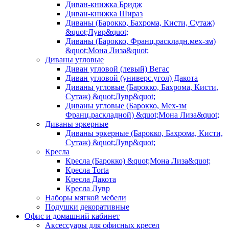
Диван-книжка Бридж
Диван-книжка Шираз
Диваны (Барокко, Бахрома, Кисти, Сутаж)
&quot;Лувр&quot;
Диваны (Барокко, Франц.раскладн.мех-зм)
&quot;Мона Лиза&quot;
Диваны угловые
Диван угловой (левый) Вегас
Диван угловой (универс.угол) Дакота
Диваны угловые (Барокко, Бахрома, Кисти,
Сутаж) &quot;Лувр&quot;
Диваны угловые (Барокко, Мех-зм
Франц.раскладной) &quot;Мона Лиза&quot;
Диваны эркерные
Диваны эркерные (Барокко, Бахрома, Кисти,
Сутаж) &quot;Лувр&quot;
Кресла
Кресла (Барокко) &quot;Мона Лиза&quot;
Кресла Torta
Кресла Дакота
Кресла Лувр
Наборы мягкой мебели
Подушки декоративные
Офис и домашний кабинет
Аксессуары для офисных кресел