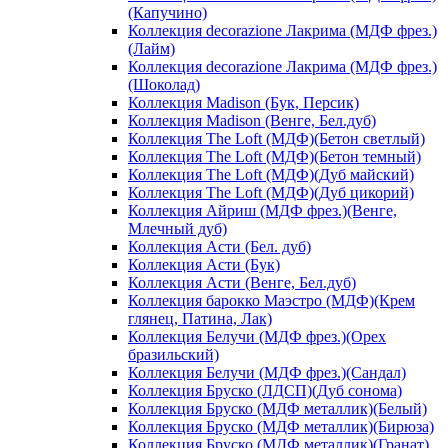
(Капучино)
Коллекция decorazione Лакрима (МДФ фрез.)
(Лайм)
Коллекция decorazione Лакрима (МДФ фрез.)
(Шоколад)
Коллекция Madison (Бук, Персик)
Коллекция Madison (Венге, Бел.дуб)
Коллекция The Loft (МДФ)(Бетон светлый)
Коллекция The Loft (МДФ)(Бетон темный)
Коллекция The Loft (МДФ)(Дуб майский)
Коллекция The Loft (МДФ)(Дуб цикорий)
Коллекция Айриш (МДФ фрез.)(Венге,
Млечный дуб)
Коллекция Асти (Бел. дуб)
Коллекция Асти (Бук)
Коллекция Асти (Венге, Бел.дуб)
Коллекция барокко Маэстро (МДФ)(Крем
глянец, Патина, Лак)
Коллекция Белучи (МДФ фрез.)(Орех
бразильский)
Коллекция Белучи (МДФ фрез.)(Сандал)
Коллекция Бруско (ЛДСП)(Дуб сонома)
Коллекция Бруско (МДФ металлик)(Белый)
Коллекция Бруско (МДФ металлик)(Бирюза)
Коллекция Бруско (МДФ металлик)(Гранат)