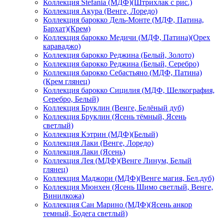
Коллекция Stefania (МДФ)(Штрихлак с рис.)
Коллекция Акура (Венге, Лоредо)
Коллекция барокко Дель-Монте (МДФ, Патина,
Бархат)(Крем)
Коллекция барокко Медичи (МДФ, Патина)(Орех
караваджо)
Коллекция барокко Реджина (Белый, Золото)
Коллекция барокко Реджина (Белый, Серебро)
Коллекция барокко Себастьяно (МДФ, Патина)
(Крем глянец)
Коллекция барокко Сицилия (МДФ, Шелкография,
Серебро, Белый)
Коллекция Бруклин (Венге, Белёный дуб)
Коллекция Бруклин (Ясень тёмный, Ясень
светлый)
Коллекция Кэтрин (МДФ)(Белый)
Коллекция Лаки (Венге, Лоредо)
Коллекция Лаки (Ясень)
Коллекция Лея (МДФ)(Венге Линум, Белый
глянец)
Коллекция Маджори (МДФ)(Венге магия, Бел.дуб)
Коллекция Мюнхен (Ясень Шимо светлый, Венге,
Винилкожа)
Коллекция Сан Марино (МДФ)(Ясень анкор
темный, Бодега светлый)