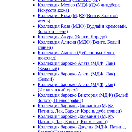
Коллекция Mexico (МДФ)(Дуб линдберг,
Искусств.кожа)
Коллекция Rosa (МДФ)(Венге, Золотой
ясень)
Коллекция Rosa (МДФ)(Вудлайн кремовый,
Золотой ясень)
Коллекция Акура (Венге, Лоредо)
Коллекция Алисия (МДФ)(Венге, Белый
глянец)
Коллекция Амстел (Дуб сонома, Орех
шоколад)
Коллекция барокко Агата (МДФ, Лак)
(Бежевый)
Коллекция барокко Агата (МДФ, Лак)
(Белый)
Коллекция барокко Агата (МДФ, Лак)
(Итальянский орех)
Коллекция барокко Виктория (МДФ) (Белый,
Золото, Шелкография)
Коллекция барокко Джованни (МДФ,
Патина, Лак, Бархат, Корень дуба глянец)
Коллекция барокко Джованни (МДФ,
Патина, Лак, Бархат, Крем глянец)
Коллекция барокко Джулия (МДФ, Патина,