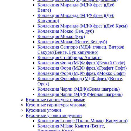
Коллекция Миранда (МДФ фрез.)(Дуб
Венге)
Коллекция Миранда (МДФ фрез.)(Дуб
Капучино)
Коллекция Миранда (МДФ фрез.)(Дуб Крем)
Коллекция Мокко (Бел. дуб)
Коллекция Мокко (Бук)
Коллекция Мокко (Венге, Бел.дуб)
Коллекция Саппоро (МДФ глянец, Витраж
Сакура)(Венге, Бук капучино)
Коллекция Стэйбридж Аппартс
Коллекция Форд (МДФ фрез.)(Белый Софт)
Коллекция Форд (МДФ фрез.)(Графит Софт)
Коллекция Форд (МДФ фрез.)(Мокко Софт)
Коллекция Фрешфорд (МДФ фрез.)(Венге,
Орех)
Коллекция Чарли (МДФ)(Белая шагрень)
Коллекция Чарли (МДФ)(Черная шагрень)
Кухонные гарнитуры прямые
Кухонные гарнитуры угловые
Кухонные уголки
Кухонные уголки модулями
Коллекция Lounge (Ткань Мокко, Капучино)
Коллекция Milano Кьянти (Венге,