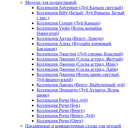
Модули для подростковой
Коллекция Adventure (Дуб Каньон светлый)
Коллекция Billy (Белый, Дуб Ривьера, Белый
с рис.)
Коллекция Corsare (Дуб Каньон)
Коллекция Violet (Ясень коимбра,
Навигатор)
Коллекция Акура (Венге, Лоредо)
Коллекция Алекс (Вудлайн кремовый,
Баклажан)
Коллекция Джастин (Дуб сонома, Красный)
Коллекция Дженни (Cосна астрид, Желтый)
Коллекция Дженни (Cосна астрид, Ирис)
Коллекция Дженни (Cосна астрид, Лайм)
Коллекция Дженни (Ясень шимо светлый,
Дуб французский)
Коллекция Лаворо (Венге, Выбеленный дуб)
Коллекция Леонардо (Дуб Атланта, Ясень
шимо)
Коллекция Ричи (Бел.дуб)
Коллекция Ричи (Бук)
Коллекция Ричи (Венге)
Коллекция Ричи (Венге, Дуб)
Коллекция Ричи (Орех)
Письменные и компьютерные столы для детской