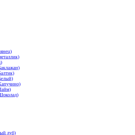
лянец)
металлик)
)
Баклажан)
Балтик)
Белый)
Капучино)
Лайм)
(Шоколад)
ый дуб)