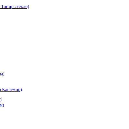
Тонир.стекло)
м)
а Кашемир)
)
м)