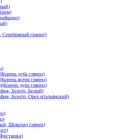
)
вый)
Крем)
онифацио)
вый)
, Серебряный гранит)
ц)
Корень дуба глянец)
Корень ясеня глянец)
(Корень дуба глянец)
ия, Золото, Белый)
ия, Золото, Орех итальянский)
ец)
ц)
й, Шоколад глянец)
нге)
 Фисташка)