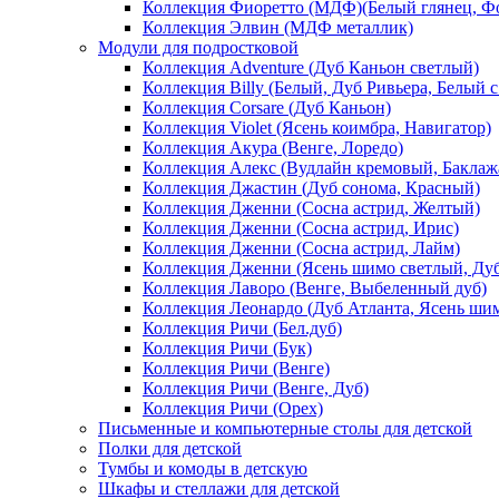
Коллекция Фиоретто (МДФ)(Белый глянец, Фо
Коллекция Элвин (МДФ металлик)
Модули для подростковой
Коллекция Adventure (Дуб Каньон светлый)
Коллекция Billy (Белый, Дуб Ривьера, Белый с
Коллекция Corsare (Дуб Каньон)
Коллекция Violet (Ясень коимбра, Навигатор)
Коллекция Акура (Венге, Лоредо)
Коллекция Алекс (Вудлайн кремовый, Баклаж
Коллекция Джастин (Дуб сонома, Красный)
Коллекция Дженни (Cосна астрид, Желтый)
Коллекция Дженни (Cосна астрид, Ирис)
Коллекция Дженни (Cосна астрид, Лайм)
Коллекция Дженни (Ясень шимо светлый, Ду
Коллекция Лаворо (Венге, Выбеленный дуб)
Коллекция Леонардо (Дуб Атланта, Ясень ши
Коллекция Ричи (Бел.дуб)
Коллекция Ричи (Бук)
Коллекция Ричи (Венге)
Коллекция Ричи (Венге, Дуб)
Коллекция Ричи (Орех)
Письменные и компьютерные столы для детской
Полки для детской
Тумбы и комоды в детскую
Шкафы и стеллажи для детской