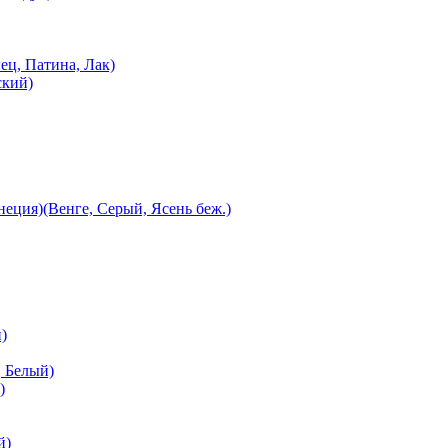
ец, Патина, Лак)
ский)
еция)(Венге, Серый, Ясень беж.)
)
 Белый)
)
й)