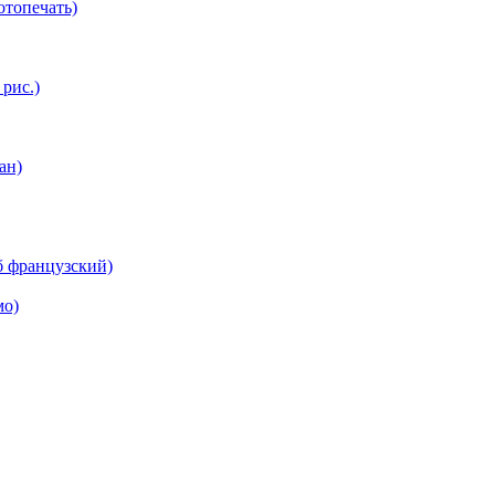
топечать)
 рис.)
ан)
б французский)
мо)