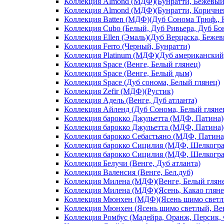
Коллекция Almond (МДФ)(Бунратти, Бежевый
Коллекция Almond (МДФ)(Бунратти, Коричне
Коллекция Batten (МДФ)(Дуб Сонома Трюф., 
Коллекция Cubo (Белый, Дуб Ривьера, Дуб Б
Коллекция Ellen (Эмаль)(Дуб Верцаска, Беже
Коллекция Ferro (Черный, Бунратти)
Коллекция Platinum (МДФ)(Дуб американский
Коллекция Space (Венге, Белый глянец)
Коллекция Space (Венге, Белый дым)
Коллекция Space (Дуб сонома, Белый глянец)
Коллекция Zefir (МДФ)(Рустик)
Коллекция Адель (Венге, Дуб атланта)
Коллекция Айленд (Дуб Сонома, Белый гляне
Коллекция барокко Джульетта (МДФ, Патина)(
Коллекция барокко Джульетта (МДФ, Патина)(
Коллекция барокко Себастьяно (МДФ, Патина)
Коллекция барокко Сицилия (МДФ, Шелкограф
Коллекция барокко Сицилия (МДФ, Шелкограф
Коллекция Белучи (Венге, Дуб атланта)
Коллекция Валенсия (Венге, Бел.дуб)
Коллекция Милена (МДФ)(Венге, Белый глян
Коллекция Милена (МДФ)(Ясень, Какао гляне
Коллекция Мюнхен (МДФ)(Ясень шимо светлы
Коллекция Мюнхен (Ясень шимо светлый, Ве
Коллекция Ромбус (Мадейра, Оранж, Персик,