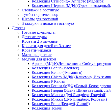
Коллекция Стэйбридж Аппартс (Мадейра)
Коллекция Шерлок (МДФ)(Орех шоколадный, 
Стеллажи в гостиную
Тумбы под телевизор
Шкафы для гостиной
Этажерки и полки в гостиную
Детская
Готовые комплекты
Детские стулья
Кровати 2-х ярусные
Кровати для детей от 3-х лет
Кровати-чердаки
Матрацы детские
Модули для детской
Ариэль (МДФ)(Лиственница Сибиу с рисунко
Коллекция Benito (Василёк)
Коллекция Benito (Фламинго)
Коллекция Chiaro (МДФ)(Кашемир, Иск.замш
Коллекция P Кьюза
Коллекция Бонни (МДФ)(Белый, Белое дерево
Коллекция Глория (Ясень Шимо светлый, Лай
Коллекция Микки (Дуб Линдберг, Голубой)
Коллекция Микки (Дуб Линдберг, Розовый)
Коллекция Ричи (Бел.дуб, Синий)
Коллекция Томми