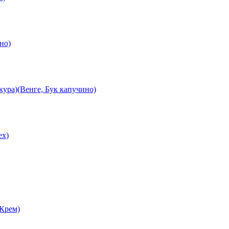
но)
ура)(Венге, Бук капучино)
ех)
 Крем)