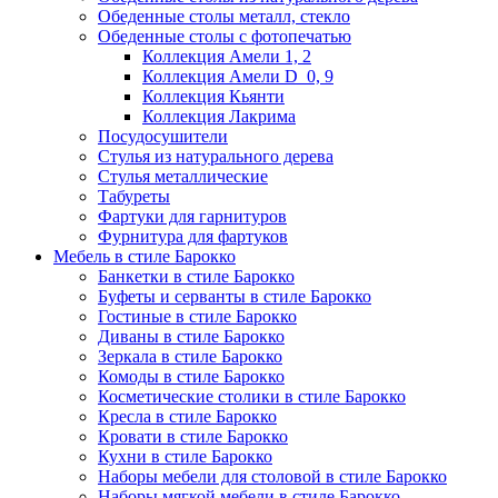
Обеденные столы металл, стекло
Обеденные столы с фотопечатью
Коллекция Амели 1, 2
Коллекция Амели D_0, 9
Коллекция Кьянти
Коллекция Лакрима
Посудосушители
Стулья из натурального дерева
Стулья металлические
Табуреты
Фартуки для гарнитуров
Фурнитура для фартуков
Мебель в стиле Барокко
Банкетки в стиле Барокко
Буфеты и серванты в стиле Барокко
Гостиные в стиле Барокко
Диваны в стиле Барокко
Зеркала в стиле Барокко
Комоды в стиле Барокко
Косметические столики в стиле Барокко
Кресла в стиле Барокко
Кровати в стиле Барокко
Кухни в стиле Барокко
Наборы мебели для столовой в стиле Барокко
Наборы мягкой мебели в стиле Барокко