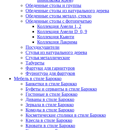
Винилкожа Крем)
Обеденные столы и группы
Обеденные столы из натурального дерева
Обеденные столы металл, стекло
Обеденные столы с фотопечатью
Коллекция Амели 1, 2
Коллекция Амели D_0, 9
Коллекция Кьянти
Коллекция Лакрима
Посудосушители
Стулья из натурального дерева
Стулья металлические
Табуреты
Фартуки для гарнитуров
Фурнитура для фартуков
Мебель в стиле Барокко
Банкетки в стиле Барокко
Буфеты и серванты в стиле Барокко
Гостиные в стиле Барокко
Диваны в стиле Барокко
Зеркала в стиле Барокко
Комоды в стиле Барокко
Косметические столики в стиле Барокко
Кресла в стиле Барокко
Кровати в стиле Барокко