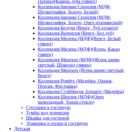
Патина)(Корень дуба глянец)
Коллекция барокко Сицилия (МДФ,
Шелкография, Золото, Белый)
Коллекция барокко Сицилия (МДФ,
Шелкография, Золото, Орех итальянский)
Коллекция Белучи (Венге, Дуб атланта)
Коллекция Валенсия (Венге, Бел.дуб)
Коллекция Милена (МДФ)(Венге, Белый
глянец)
Коллекция Милена (МДФ)(Ясень, Какао
глянец)
Коллекция Мюнхен (МДФ)(Ясень шимо
светлый, Шоколад глянец)
Коллекция Мюнхен (Ясень шимо светлый,
Венге)
Коллекция Ромбус (Мадейра, Оранж,
Персик, Фисташка)
Коллекция Стэйбридж Аппартс (Мадейра)
Коллекция Шерлок (МДФ)(Орех
шоколадный, Тонир.стекло)
Стеллажи в гостиную
Тумбы под телевизор
Шкафы для гостиной
Этажерки и полки в гостиную
Детская