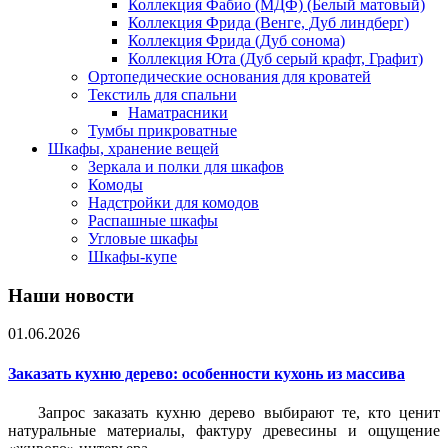
Коллекция Фабио (МДФ) (Белый матовый)
Коллекция Фрида (Венге, Дуб линдберг)
Коллекция Фрида (Дуб сонома)
Коллекция Юта (Дуб серый крафт, Графит)
Ортопедические основания для кроватей
Текстиль для спальни
Наматрасники
Тумбы прикроватные
Шкафы, хранение вещей
Зеркала и полки для шкафов
Комоды
Надстройки для комодов
Распашные шкафы
Угловые шкафы
Шкафы-купе
Наши новости
01.06.2026
Заказать кухню дерево: особенности кухонь из массива
Запрос заказать кухню дерево выбирают те, кто ценит
натуральные материалы, фактуру древесины и ощущение