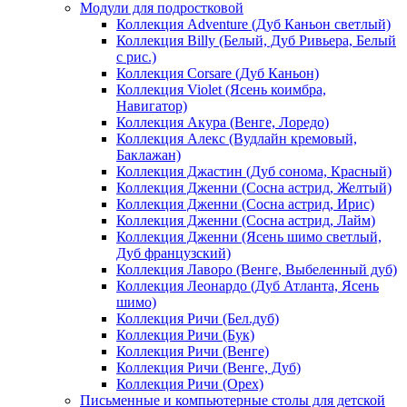
Модули для подростковой
Коллекция Adventure (Дуб Каньон светлый)
Коллекция Billy (Белый, Дуб Ривьера, Белый
с рис.)
Коллекция Corsare (Дуб Каньон)
Коллекция Violet (Ясень коимбра,
Навигатор)
Коллекция Акура (Венге, Лоредо)
Коллекция Алекс (Вудлайн кремовый,
Баклажан)
Коллекция Джастин (Дуб сонома, Красный)
Коллекция Дженни (Cосна астрид, Желтый)
Коллекция Дженни (Cосна астрид, Ирис)
Коллекция Дженни (Cосна астрид, Лайм)
Коллекция Дженни (Ясень шимо светлый,
Дуб французский)
Коллекция Лаворо (Венге, Выбеленный дуб)
Коллекция Леонардо (Дуб Атланта, Ясень
шимо)
Коллекция Ричи (Бел.дуб)
Коллекция Ричи (Бук)
Коллекция Ричи (Венге)
Коллекция Ричи (Венге, Дуб)
Коллекция Ричи (Орех)
Письменные и компьютерные столы для детской