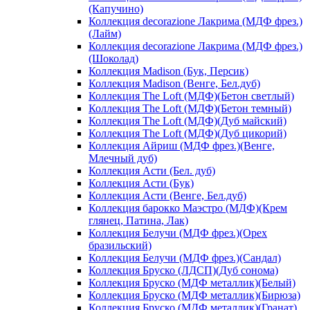
(Капучино)
Коллекция decorazione Лакрима (МДФ фрез.)
(Лайм)
Коллекция decorazione Лакрима (МДФ фрез.)
(Шоколад)
Коллекция Madison (Бук, Персик)
Коллекция Madison (Венге, Бел.дуб)
Коллекция The Loft (МДФ)(Бетон светлый)
Коллекция The Loft (МДФ)(Бетон темный)
Коллекция The Loft (МДФ)(Дуб майский)
Коллекция The Loft (МДФ)(Дуб цикорий)
Коллекция Айриш (МДФ фрез.)(Венге,
Млечный дуб)
Коллекция Асти (Бел. дуб)
Коллекция Асти (Бук)
Коллекция Асти (Венге, Бел.дуб)
Коллекция барокко Маэстро (МДФ)(Крем
глянец, Патина, Лак)
Коллекция Белучи (МДФ фрез.)(Орех
бразильский)
Коллекция Белучи (МДФ фрез.)(Сандал)
Коллекция Бруско (ЛДСП)(Дуб сонома)
Коллекция Бруско (МДФ металлик)(Белый)
Коллекция Бруско (МДФ металлик)(Бирюза)
Коллекция Бруско (МДФ металлик)(Гранат)