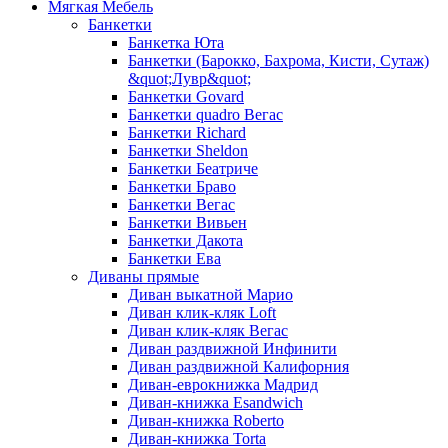
Мягкая Мебель
Банкетки
Банкетка Юта
Банкетки (Барокко, Бахрома, Кисти, Сутаж)
&quot;Лувр&quot;
Банкетки Govard
Банкетки quadro Вегас
Банкетки Richard
Банкетки Sheldon
Банкетки Беатриче
Банкетки Браво
Банкетки Вегас
Банкетки Вивьен
Банкетки Дакота
Банкетки Ева
Диваны прямые
Диван выкатной Марио
Диван клик-кляк Loft
Диван клик-кляк Вегас
Диван раздвижной Инфинити
Диван раздвижной Калифорния
Диван-еврокнижка Мадрид
Диван-книжка Esandwich
Диван-книжка Roberto
Диван-книжка Torta