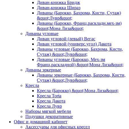
Диван-книжка Бридж
Диван-книжка Шираз
Диваны (Барокко, Бахрома, Кисти, Сутаж)
&quot;Лувр&quot;
Диваны (Барокко, Франц.раскладн.мех-зм)
&quot;Мона Лиза&quot;
Диваны угловые
Диван угловой (левый) Вегас
Диван угловой (универс.угол) Дакота
Диваны угловые (Барокко, Бахрома, Кисти,
Сутаж) &quot;Лувр&quot;
Диваны угловые (Барокко, Мех-зм
Франц.раскладной) &quot;Мона Лиза&quot;
Диваны эркерные
Диваны эркерные (Барокко, Бахрома, Кисти,
Сутаж) &quot;Лувр&quot;
Кресла
Кресла (Барокко) &quot;Мона Лиза&quot;
Кресла Torta
Кресла Дакота
Кресла Лувр
Наборы мягкой мебели
Подушки декоративные
Офис и домашний кабинет
Аксессуары для офисных кресел