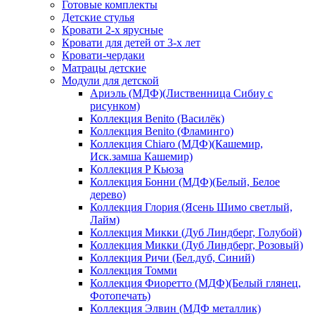
Готовые комплекты
Детские стулья
Кровати 2-х ярусные
Кровати для детей от 3-х лет
Кровати-чердаки
Матрацы детские
Модули для детской
Ариэль (МДФ)(Лиственница Сибиу с
рисунком)
Коллекция Benito (Василёк)
Коллекция Benito (Фламинго)
Коллекция Chiaro (МДФ)(Кашемир,
Иск.замша Кашемир)
Коллекция P Кьюза
Коллекция Бонни (МДФ)(Белый, Белое
дерево)
Коллекция Глория (Ясень Шимо светлый,
Лайм)
Коллекция Микки (Дуб Линдберг, Голубой)
Коллекция Микки (Дуб Линдберг, Розовый)
Коллекция Ричи (Бел.дуб, Синий)
Коллекция Томми
Коллекция Фиоретто (МДФ)(Белый глянец,
Фотопечать)
Коллекция Элвин (МДФ металлик)