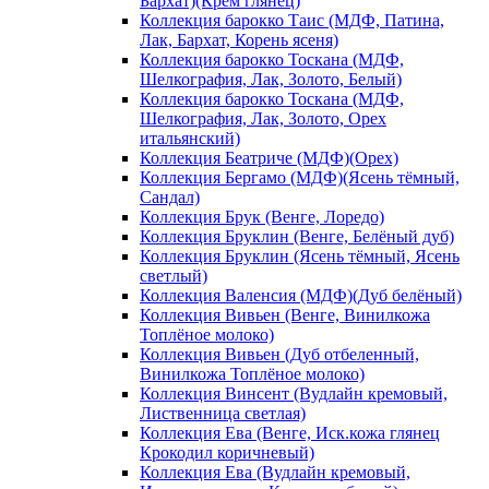
Бархат)(Крем глянец)
Коллекция барокко Таис (МДФ, Патина,
Лак, Бархат, Корень ясеня)
Коллекция барокко Тоскана (МДФ,
Шелкография, Лак, Золото, Белый)
Коллекция барокко Тоскана (МДФ,
Шелкография, Лак, Золото, Орех
итальянский)
Коллекция Беатриче (МДФ)(Орех)
Коллекция Бергамо (МДФ)(Ясень тёмный,
Сандал)
Коллекция Брук (Венге, Лоредо)
Коллекция Бруклин (Венге, Белёный дуб)
Коллекция Бруклин (Ясень тёмный, Ясень
светлый)
Коллекция Валенсия (МДФ)(Дуб белёный)
Коллекция Вивьен (Венге, Винилкожа
Топлёное молоко)
Коллекция Вивьен (Дуб отбеленный,
Винилкожа Топлёное молоко)
Коллекция Винсент (Вудлайн кремовый,
Лиственница светлая)
Коллекция Ева (Венге, Иск.кожа глянец
Крокодил коричневый)
Коллекция Ева (Вудлайн кремовый,