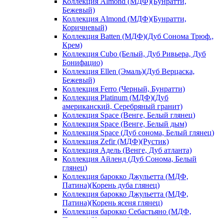
Коллекция Almond (МДФ)(Бунратти,
Бежевый)
Коллекция Almond (МДФ)(Бунратти,
Коричневый)
Коллекция Batten (МДФ)(Дуб Сонома Трюф.,
Крем)
Коллекция Cubo (Белый, Дуб Ривьера, Дуб
Бонифацио)
Коллекция Ellen (Эмаль)(Дуб Верцаска,
Бежевый)
Коллекция Ferro (Черный, Бунратти)
Коллекция Platinum (МДФ)(Дуб
американский, Серебряный гранит)
Коллекция Space (Венге, Белый глянец)
Коллекция Space (Венге, Белый дым)
Коллекция Space (Дуб сонома, Белый глянец)
Коллекция Zefir (МДФ)(Рустик)
Коллекция Адель (Венге, Дуб атланта)
Коллекция Айленд (Дуб Сонома, Белый
глянец)
Коллекция барокко Джульетта (МДФ,
Патина)(Корень дуба глянец)
Коллекция барокко Джульетта (МДФ,
Патина)(Корень ясеня глянец)
Коллекция барокко Себастьяно (МДФ,