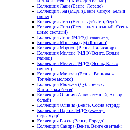
Иск.кожа глянец Крокодил белый)
Коллекция Лаки (Венге, Лоредо)
Коллекция Лея (МДФ)(Венге Линум, Белый
глянец)
Коллекция Лила (Венге, Дуб Линдберг)
Коллекция Лила (Ясень шимо темный, Ясень
шимо светлый)
Коллекция Лили (МДФ)(Белый лён)
Коллекция Мангейм (Дуб Кастано)
Коллекция Марион (Венге, Палисандр)
Коллекция Милена (МДФ)(Венге, Белый
глянец)
Коллекция Милена (МДФ)(Ясень, Какао
глянец)
Коллекция Мюнхен (Венге, Винилкожа
Топлёное молоко)
Коллекция Мюнхен (Дуб сонома,
Винилкожа белая)
Коллекция Оливия (Анкор темный, Анкор
белый)
Коллекция Оливия (Венге, Сосна астрид)
Коллекция Париж (МДФ)(Жемчуг
перламутр)
Коллекция Рокси (Венге, Лоредо)
Коллекция Сандра (Венге, Венге светлый)