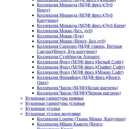
Коллекция Миранда (МДФ фрез.)(Дуб
Венге)
Коллекция Миранда (МДФ фрез.)(Дуб
Капучино)
Коллекция Миранда (МДФ фрез.)(Дуб Крем)
Коллекция Мокко (Бел. дуб)
Коллекция Мокко (Бук)
Коллекция Мокко (Венге, Бел.дуб)
Коллекция Саппоро (МДФ глянец, Витраж
Сакура)(Венге, Бук капучино)
Коллекция Стэйбридж Аппартс
Коллекция Форд (МДФ фрез.)(Белый Софт)
Коллекция Форд (МДФ фрез.)(Графит Софт)
Коллекция Форд (МДФ фрез.)(Мокко Софт)
Коллекция Фрешфорд (МДФ фрез.)(Венге,
Орех)
Коллекция Чарли (МДФ)(Белая шагрень)
Коллекция Чарли (МДФ)(Черная шагрень)
Кухонные гарнитуры прямые
Кухонные гарнитуры угловые
Кухонные уголки
Кухонные уголки модулями
Коллекция Lounge (Ткань Мокко, Капучино)
Коллекция Milano Кьянти (Венге,