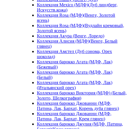
Коллекция Mexico (МДФ)(Дуб линдберг,
Искусств.кожа)
Коллекция Rosa (МДФ)(Венге, Золотой
ясень)
Коллекция Rosa (МДФ)(Вудлайн кремовый,
Золотой ясень)
Коллекция Акура (Венге, Лоредо)
Коллекция Алисия (МДФ)(Венге, Белый
глянец)
Коллекция Амстел (Дуб сонома, Орех
шоколад)
Коллекция барокко Агата (МДФ, Лак)
(Бежевый)
Коллекция барокко Агата (МДФ, Лак)
(Белый)
Коллекция барокко Агата (МДФ, Лак)
(Итальянский орех)
Коллекция барокко Виктория (МДФ) (Белый,
Золото, Шелкография)
Коллекция барокко Джованни (МДФ,
Патина, Лак, Бархат, Корень дуба глянец)
Коллекция барокко Джованни (МДФ,
Патина, Лак, Бархат, Крем глянец)
Коллекция барокко Джулия (МДФ, Патина,