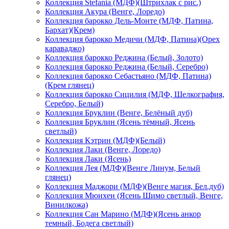
Коллекция Stefania (МДФ)(Штрихлак с рис.)
Коллекция Акура (Венге, Лоредо)
Коллекция барокко Дель-Монте (МДФ, Патина,
Бархат)(Крем)
Коллекция барокко Медичи (МДФ, Патина)(Орех
караваджо)
Коллекция барокко Реджина (Белый, Золото)
Коллекция барокко Реджина (Белый, Серебро)
Коллекция барокко Себастьяно (МДФ, Патина)
(Крем глянец)
Коллекция барокко Сицилия (МДФ, Шелкография,
Серебро, Белый)
Коллекция Бруклин (Венге, Белёный дуб)
Коллекция Бруклин (Ясень тёмный, Ясень
светлый)
Коллекция Кэтрин (МДФ)(Белый)
Коллекция Лаки (Венге, Лоредо)
Коллекция Лаки (Ясень)
Коллекция Лея (МДФ)(Венге Линум, Белый
глянец)
Коллекция Маджори (МДФ)(Венге магия, Бел.дуб)
Коллекция Мюнхен (Ясень Шимо светлый, Венге,
Винилкожа)
Коллекция Сан Марино (МДФ)(Ясень анкор
темный, Бодега светлый)