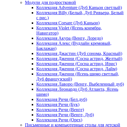
Модули для подростковой
Коллекция Adventure (Дуб Каньон светлый)
Коллекция Billy (Белый, Дуб Ривьера, Белый
с рис.)
Коллекция Corsare (Дуб Каньон)
Коллекция Violet (Ясень коимбра,
Навигатор)
Коллекция Акура (Венге, Лоредо)
Коллекция Алекс (Вудлайн кремовый,
Баклажан)
Коллекция Джастин (Дуб сонома, Красный)
Коллекция Дженни (Cосна астрид, Желтый)
Коллекция Дженни (Cосна астрид, Ирис)
Коллекция Дженни (Cосна астрид, Лайм)
Коллекция Дженни (Ясень шимо светлый,
Дуб французский)
Коллекция Лаворо (Венге, Выбеленный дуб)
Коллекция Леонардо (Дуб Атланта, Ясень
шимо)
Коллекция Ричи (Бел.дуб)
Коллекция Ричи (Бук)
Коллекция Ричи (Венге)
Коллекция Ричи (Венге, Дуб)
Коллекция Ричи (Орех)
Письменные и компьютерные столы для детской