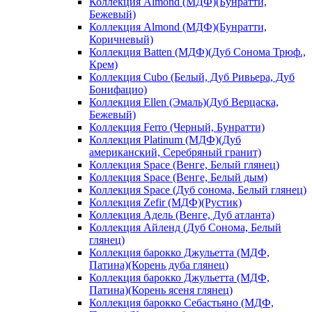
Коллекция Almond (МДФ)(Бунратти,
Бежевый)
Коллекция Almond (МДФ)(Бунратти,
Коричневый)
Коллекция Batten (МДФ)(Дуб Сонома Трюф.,
Крем)
Коллекция Cubo (Белый, Дуб Ривьера, Дуб
Бонифацио)
Коллекция Ellen (Эмаль)(Дуб Верцаска,
Бежевый)
Коллекция Ferro (Черный, Бунратти)
Коллекция Platinum (МДФ)(Дуб
американский, Серебряный гранит)
Коллекция Space (Венге, Белый глянец)
Коллекция Space (Венге, Белый дым)
Коллекция Space (Дуб сонома, Белый глянец)
Коллекция Zefir (МДФ)(Рустик)
Коллекция Адель (Венге, Дуб атланта)
Коллекция Айленд (Дуб Сонома, Белый
глянец)
Коллекция барокко Джульетта (МДФ,
Патина)(Корень дуба глянец)
Коллекция барокко Джульетта (МДФ,
Патина)(Корень ясеня глянец)
Коллекция барокко Себастьяно (МДФ,