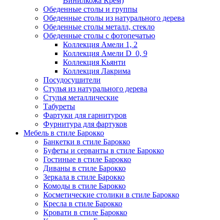
Винилкожа Крем)
Обеденные столы и группы
Обеденные столы из натурального дерева
Обеденные столы металл, стекло
Обеденные столы с фотопечатью
Коллекция Амели 1, 2
Коллекция Амели D_0, 9
Коллекция Кьянти
Коллекция Лакрима
Посудосушители
Стулья из натурального дерева
Стулья металлические
Табуреты
Фартуки для гарнитуров
Фурнитура для фартуков
Мебель в стиле Барокко
Банкетки в стиле Барокко
Буфеты и серванты в стиле Барокко
Гостиные в стиле Барокко
Диваны в стиле Барокко
Зеркала в стиле Барокко
Комоды в стиле Барокко
Косметические столики в стиле Барокко
Кресла в стиле Барокко
Кровати в стиле Барокко