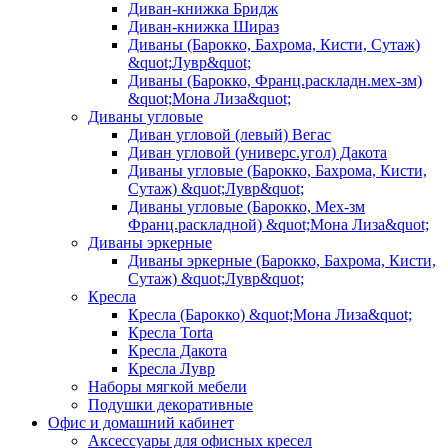
Диван-книжка Бридж
Диван-книжка Шираз
Диваны (Барокко, Бахрома, Кисти, Сутаж)
&quot;Лувр&quot;
Диваны (Барокко, Франц.раскладн.мех-зм)
&quot;Мона Лиза&quot;
Диваны угловые
Диван угловой (левый) Вегас
Диван угловой (универс.угол) Дакота
Диваны угловые (Барокко, Бахрома, Кисти,
Сутаж) &quot;Лувр&quot;
Диваны угловые (Барокко, Мех-зм
Франц.раскладной) &quot;Мона Лиза&quot;
Диваны эркерные
Диваны эркерные (Барокко, Бахрома, Кисти,
Сутаж) &quot;Лувр&quot;
Кресла
Кресла (Барокко) &quot;Мона Лиза&quot;
Кресла Torta
Кресла Дакота
Кресла Лувр
Наборы мягкой мебели
Подушки декоративные
Офис и домашний кабинет
Аксессуары для офисных кресел