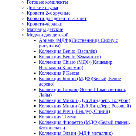
Готовые комплекты
Детские стулья
Кровати 2-х ярусные
Кровати для детей от 3-х лет
Кровати-чердаки
Матрацы детские
Модули для детской
Ариэль (МДФ)(Лиственница Сибиу с
рисунком)
Коллекция Benito (Василёк)
Коллекция Benito (Фламинго)
Коллекция Chiaro (МДФ)(Кашемир,
Иск.замша Кашемир)
Коллекция P Кьюза
Коллекция Бонни (МДФ)(Белый, Белое
дерево)
Коллекция Глория (Ясень Шимо светлый,
Лайм)
Коллекция Микки (Дуб Линдберг, Голубой)
Коллекция Микки (Дуб Линдберг, Розовый)
Коллекция Ричи (Бел.дуб, Синий)
Коллекция Томми
Коллекция Фиоретто (МДФ)(Белый глянец,
Фотопечать)
Коллекция Элвин (МДФ металлик)