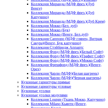
Коллекция Миранда (МДФ фрез.)(Дуб
Венге)
Коллекция Миранда (МДФ фрез.)(Дуб
Капучино)
Коллекция Миранда (МДФ фрез.)(Дуб Крем)
Коллекция Мокко (Бел. дуб)
Коллекция Мокко (Бук)
Коллекция Мокко (Венге, Бел.дуб)
Коллекция Саппоро (МДФ глянец, Витраж
Сакура)(Венге, Бук капучино)
Коллекция Стэйбридж Аппартс
Коллекция Форд (МДФ фрез.)(Белый Софт)
Коллекция Форд (МДФ фрез.)(Графит Софт)
Коллекция Форд (МДФ фрез.)(Мокко Софт)
Коллекция Фрешфорд (МДФ фрез.)(Венге,
Орех)
Коллекция Чарли (МДФ)(Белая шагрень)
Коллекция Чарли (МДФ)(Черная шагрень)
Кухонные гарнитуры прямые
Кухонные гарнитуры угловые
Кухонные уголки
Кухонные уголки модулями
Коллекция Lounge (Ткань Мокко, Капучино)
Коллекция Milano Кьянти (Венге,