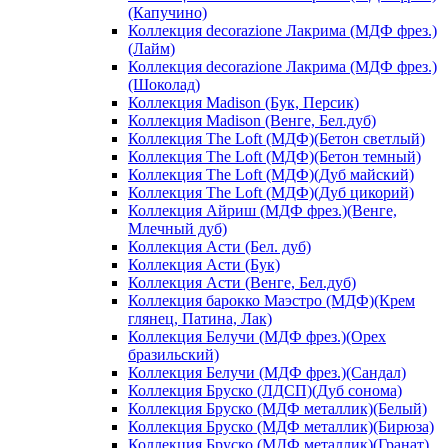
(Капучино)
Коллекция decorazione Лакрима (МДФ фрез.)
(Лайм)
Коллекция decorazione Лакрима (МДФ фрез.)
(Шоколад)
Коллекция Madison (Бук, Персик)
Коллекция Madison (Венге, Бел.дуб)
Коллекция The Loft (МДФ)(Бетон светлый)
Коллекция The Loft (МДФ)(Бетон темный)
Коллекция The Loft (МДФ)(Дуб майский)
Коллекция The Loft (МДФ)(Дуб цикорий)
Коллекция Айриш (МДФ фрез.)(Венге,
Млечный дуб)
Коллекция Асти (Бел. дуб)
Коллекция Асти (Бук)
Коллекция Асти (Венге, Бел.дуб)
Коллекция барокко Маэстро (МДФ)(Крем
глянец, Патина, Лак)
Коллекция Белучи (МДФ фрез.)(Орех
бразильский)
Коллекция Белучи (МДФ фрез.)(Сандал)
Коллекция Бруско (ЛДСП)(Дуб сонома)
Коллекция Бруско (МДФ металлик)(Белый)
Коллекция Бруско (МДФ металлик)(Бирюза)
Коллекция Бруско (МДФ металлик)(Гранат)