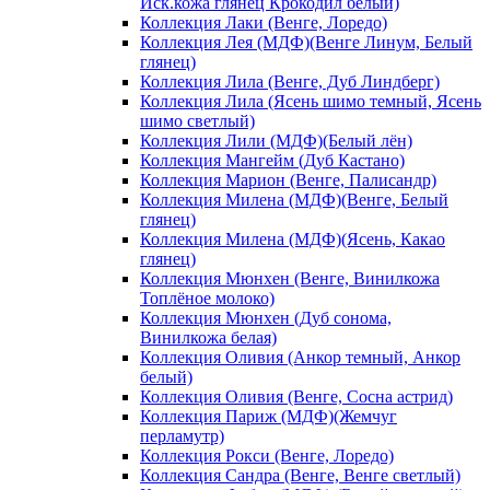
Иск.кожа глянец Крокодил белый)
Коллекция Лаки (Венге, Лоредо)
Коллекция Лея (МДФ)(Венге Линум, Белый
глянец)
Коллекция Лила (Венге, Дуб Линдберг)
Коллекция Лила (Ясень шимо темный, Ясень
шимо светлый)
Коллекция Лили (МДФ)(Белый лён)
Коллекция Мангейм (Дуб Кастано)
Коллекция Марион (Венге, Палисандр)
Коллекция Милена (МДФ)(Венге, Белый
глянец)
Коллекция Милена (МДФ)(Ясень, Какао
глянец)
Коллекция Мюнхен (Венге, Винилкожа
Топлёное молоко)
Коллекция Мюнхен (Дуб сонома,
Винилкожа белая)
Коллекция Оливия (Анкор темный, Анкор
белый)
Коллекция Оливия (Венге, Сосна астрид)
Коллекция Париж (МДФ)(Жемчуг
перламутр)
Коллекция Рокси (Венге, Лоредо)
Коллекция Сандра (Венге, Венге светлый)