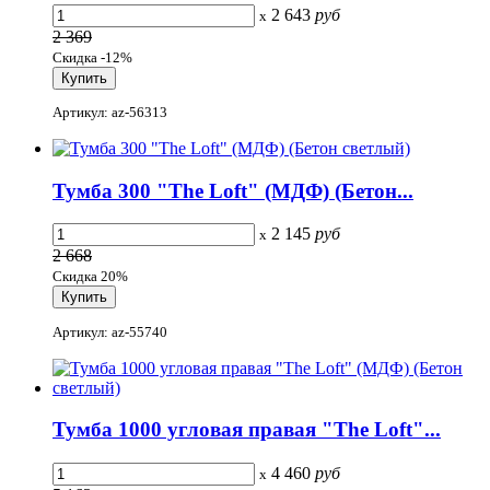
2 643
руб
x
2 369
Скидка -12%
Артикул: az-56313
Тумба 300 "The Loft" (МДФ) (Бетон...
2 145
руб
x
2 668
Скидка 20%
Артикул: az-55740
Тумба 1000 угловая правая "The Loft"...
4 460
руб
x