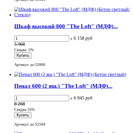
Шкаф высокий 800 "The Loft" (МДФ)...
6 158
руб
x
5 968
Скидка -3%
Артикул: az-52800
Пенал 600 (2 ящ.) "The Loft" (МДФ)...
6 945
руб
x
8 268
Скидка 16%
Артикул: az-52569