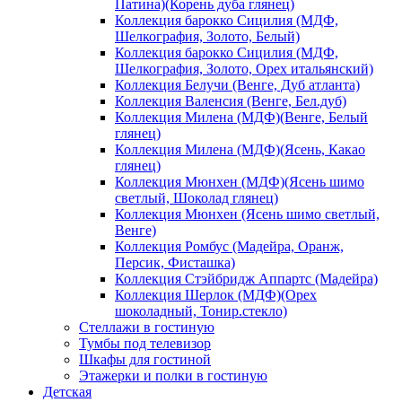
Патина)(Корень дуба глянец)
Коллекция барокко Сицилия (МДФ,
Шелкография, Золото, Белый)
Коллекция барокко Сицилия (МДФ,
Шелкография, Золото, Орех итальянский)
Коллекция Белучи (Венге, Дуб атланта)
Коллекция Валенсия (Венге, Бел.дуб)
Коллекция Милена (МДФ)(Венге, Белый
глянец)
Коллекция Милена (МДФ)(Ясень, Какао
глянец)
Коллекция Мюнхен (МДФ)(Ясень шимо
светлый, Шоколад глянец)
Коллекция Мюнхен (Ясень шимо светлый,
Венге)
Коллекция Ромбус (Мадейра, Оранж,
Персик, Фисташка)
Коллекция Стэйбридж Аппартс (Мадейра)
Коллекция Шерлок (МДФ)(Орех
шоколадный, Тонир.стекло)
Стеллажи в гостиную
Тумбы под телевизор
Шкафы для гостиной
Этажерки и полки в гостиную
Детская