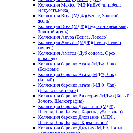
Коллекция Mexico (МДФ)(Дуб линдберг,
Искусств.кожа)
Коллекция Rosa (МДФ)(Венге, Золотой
ясень)
Коллекция Rosa (МДФ)(Вудлайн кремовый,
Золотой ясень)
Коллекция Акура (Венге, Лоредо)
Коллекция Алисия (МДФ)(Венге, Белый
глянец)
Коллекция Амстел (Дуб сонома, Орех
шоколад)
Коллекция барокко Агата (МДФ, Лак)
(Бежевый)
Коллекция барокко Агата (МДФ, Лак)
(Белый)
Коллекция барокко Агата (МДФ, Лак)
(Итальянский орех)
Коллекция барокко Виктория (МДФ) (Белый,
Золото, Шелкография)
Коллекция барокко Джованни (МДФ,
Патина, Лак, Бархат, Корень дуба глянец)
Коллекция барокко Джованни (МДФ,
Патина, Лак, Бархат, Крем глянец)
Коллекция барокко Джулия (МДФ, Патина,