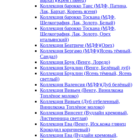
Бархат)(Крем глянец)
Коллекция барокко Таис (МДФ, Патина,
Лак, Бархат, Корень ясеня)
Коллекция барокко Тоскана (МДФ,
Шелкография, Лак, Золото, Белый)
Коллекция барокко Тоскана (МДФ,
Шелкография, Лак, Золото, Орех
итальянский)
Коллекция Беатриче (МДФ)(Орех)
Коллекция Бергамо (МДФ)(Ясень тёмный,
Сандал)
Коллекция Брук (Венге, Лоредо)
Коллекция Бруклин (Венге, Белёный дуб)
Коллекция Бруклин (Ясень тёмный, Ясень
светлый)
Коллекция Валенсия (МДФ)(Дуб белёный)
Коллекция Вивьен (Венге, Винилкожа
Топлёное молоко)
Коллекция Вивьен (Дуб отбеленный,
Винилкожа Топлёное молоко)
Коллекция Винсент (Вудлайн кремовый,
Лиственница светлая)
Коллекция Ева (Венге, Иск.кожа глянец
Крокодил коричневый)
Коллекция Ева (Вудлайн кремовый,