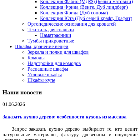
Коллекция Фабио (МДФ) (Белый матовый)
Коллекция Фрида (Венге, Дуб линдберг)
Коллекция Фрида (Дуб сонома)
Коллекция Юта (Дуб серый крафт, Графит)
Ортопедические основания для кроватей
Текстиль для спальни
Наматрасники
Тумбы прикроватные
Шкафы, хранение вещей
Зеркала и полки для шкафов
Комоды
Надстройки для комодов
Распашные шкафы
Угловые шкафы
Шкафы-купе
Наши новости
01.06.2026
Заказать кухню дерево: особенности кухонь из массива
Запрос заказать кухню дерево выбирают те, кто ценит
натуральные материалы, фактуру древесины и ощущение