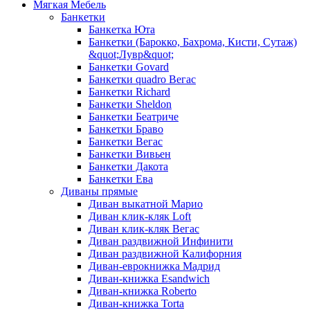
Мягкая Мебель
Банкетки
Банкетка Юта
Банкетки (Барокко, Бахрома, Кисти, Сутаж)
&quot;Лувр&quot;
Банкетки Govard
Банкетки quadro Вегас
Банкетки Richard
Банкетки Sheldon
Банкетки Беатриче
Банкетки Браво
Банкетки Вегас
Банкетки Вивьен
Банкетки Дакота
Банкетки Ева
Диваны прямые
Диван выкатной Марио
Диван клик-кляк Loft
Диван клик-кляк Вегас
Диван раздвижной Инфинити
Диван раздвижной Калифорния
Диван-еврокнижка Мадрид
Диван-книжка Esandwich
Диван-книжка Roberto
Диван-книжка Torta