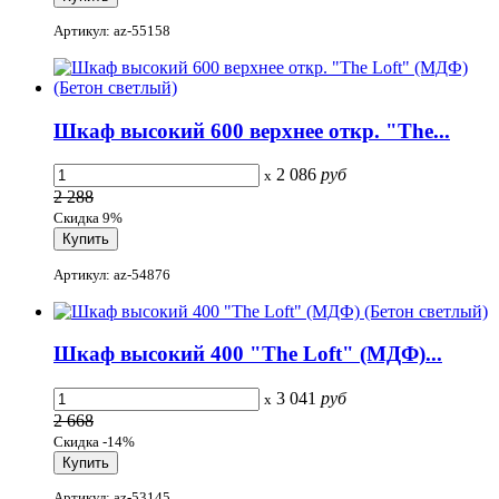
Артикул: az-55158
Шкаф высокий 600 верхнее откр. "The...
2 086
руб
x
2 288
Скидка 9%
Артикул: az-54876
Шкаф высокий 400 "The Loft" (МДФ)...
3 041
руб
x
2 668
Скидка -14%
Артикул: az-53145