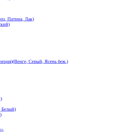
ец, Патина, Лак)
ский)
еция)(Венге, Серый, Ясень беж.)
)
 Белый)
)
й)