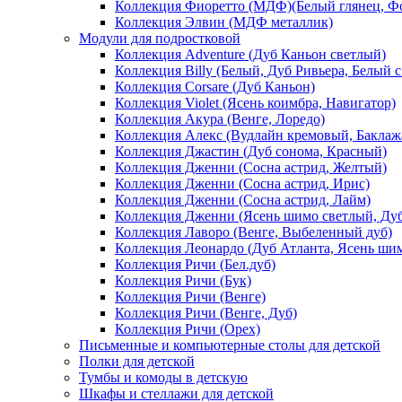
Коллекция Фиоретто (МДФ)(Белый глянец, Фо
Коллекция Элвин (МДФ металлик)
Модули для подростковой
Коллекция Adventure (Дуб Каньон светлый)
Коллекция Billy (Белый, Дуб Ривьера, Белый с
Коллекция Corsare (Дуб Каньон)
Коллекция Violet (Ясень коимбра, Навигатор)
Коллекция Акура (Венге, Лоредо)
Коллекция Алекс (Вудлайн кремовый, Баклаж
Коллекция Джастин (Дуб сонома, Красный)
Коллекция Дженни (Cосна астрид, Желтый)
Коллекция Дженни (Cосна астрид, Ирис)
Коллекция Дженни (Cосна астрид, Лайм)
Коллекция Дженни (Ясень шимо светлый, Ду
Коллекция Лаворо (Венге, Выбеленный дуб)
Коллекция Леонардо (Дуб Атланта, Ясень ши
Коллекция Ричи (Бел.дуб)
Коллекция Ричи (Бук)
Коллекция Ричи (Венге)
Коллекция Ричи (Венге, Дуб)
Коллекция Ричи (Орех)
Письменные и компьютерные столы для детской
Полки для детской
Тумбы и комоды в детскую
Шкафы и стеллажи для детской