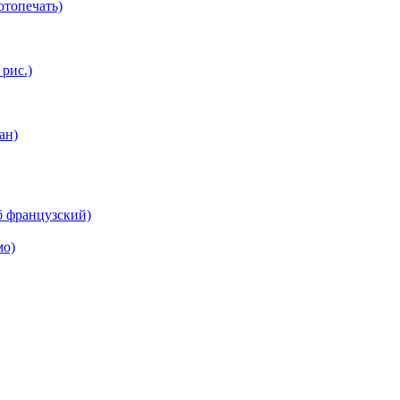
топечать)
 рис.)
ан)
б французский)
мо)