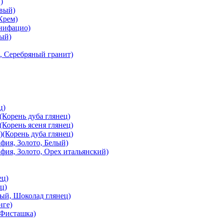
)
вый)
Крем)
онифацио)
вый)
, Серебряный гранит)
ц)
Корень дуба глянец)
Корень ясеня глянец)
(Корень дуба глянец)
ия, Золото, Белый)
ия, Золото, Орех итальянский)
ец)
ц)
й, Шоколад глянец)
нге)
 Фисташка)