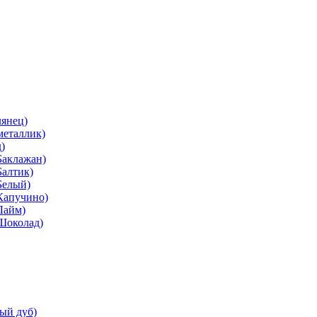
лянец)
металлик)
)
Баклажан)
Балтик)
Белый)
Капучино)
Лайм)
(Шоколад)
ый дуб)