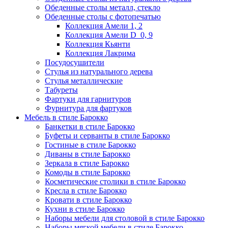
Обеденные столы металл, стекло
Обеденные столы с фотопечатью
Коллекция Амели 1, 2
Коллекция Амели D_0, 9
Коллекция Кьянти
Коллекция Лакрима
Посудосушители
Стулья из натурального дерева
Стулья металлические
Табуреты
Фартуки для гарнитуров
Фурнитура для фартуков
Мебель в стиле Барокко
Банкетки в стиле Барокко
Буфеты и серванты в стиле Барокко
Гостиные в стиле Барокко
Диваны в стиле Барокко
Зеркала в стиле Барокко
Комоды в стиле Барокко
Косметические столики в стиле Барокко
Кресла в стиле Барокко
Кровати в стиле Барокко
Кухни в стиле Барокко
Наборы мебели для столовой в стиле Барокко
Наборы мягкой мебели в стиле Барокко