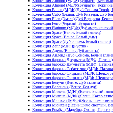
Коллекция Almond (МДФ)(Бунратти, Бежевый
Коллекция Almond (МДФ)(Бунратти, Коричне
Коллекция Batten (МДФ)(Дуб Сонома Трюф., 
Коллекция Cubo (Белый, Дуб Ривьера, Дуб Б
Коллекция Ellen (Эмаль)(Дуб Верцаска, Беже
Коллекция Ferro (Черный, Бунратти)
Коллекция Platinum (МДФ)(Дуб американский
Коллекция Space (Венге, Белый глянец)
Коллекция Space (Венге, Белый дым)
Коллекция Space (Дуб сонома, Белый глянец)
Коллекция Zefir (МДФ)(Рустик)
Коллекция Адель (Венге, Дуб атланта)
Коллекция Айленд (Дуб Сонома, Белый гляне
Коллекция барокко Джульетта (МДФ, Патина)(
Коллекция барокко Джульетта (МДФ, Патина)(
Коллекция барокко Себастьяно (МДФ, Патина)
Коллекция барокко Сицилия (МДФ, Шелкограф
Коллекция барокко Сицилия (МДФ, Шелкограф
Коллекция Белучи (Венге, Дуб атланта)
Коллекция Валенсия (Венге, Бел.дуб)
Коллекция Милена (МДФ)(Венге, Белый глян
Коллекция Милена (МДФ)(Ясень, Какао гляне
Коллекция Мюнхен (МДФ)(Ясень шимо светлы
Коллекция Мюнхен (Ясень шимо светлый, Ве
Коллекция Ромбус (Мадейра, Оранж, Персик,