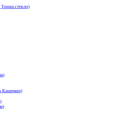
Тонир.стекло)
м)
а Кашемир)
)
м)