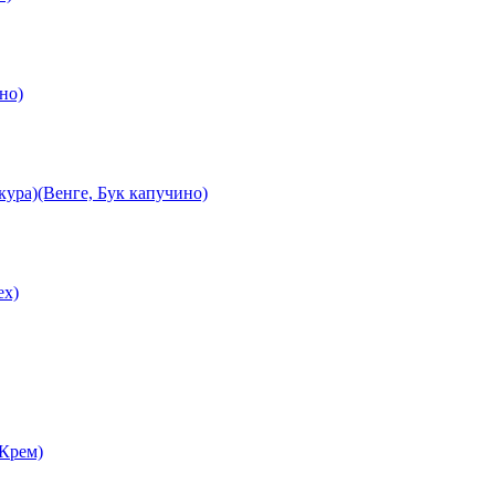
но)
ура)(Венге, Бук капучино)
ех)
 Крем)