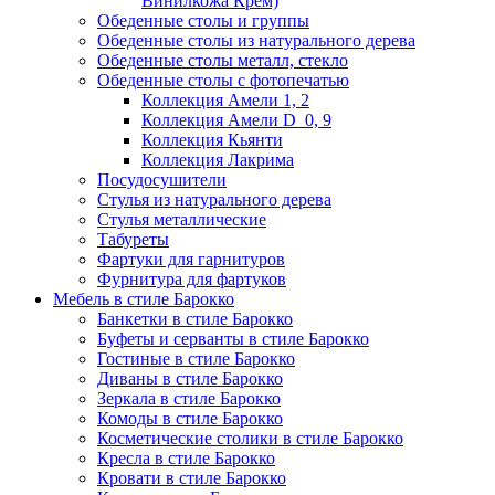
Винилкожа Крем)
Обеденные столы и группы
Обеденные столы из натурального дерева
Обеденные столы металл, стекло
Обеденные столы с фотопечатью
Коллекция Амели 1, 2
Коллекция Амели D_0, 9
Коллекция Кьянти
Коллекция Лакрима
Посудосушители
Стулья из натурального дерева
Стулья металлические
Табуреты
Фартуки для гарнитуров
Фурнитура для фартуков
Мебель в стиле Барокко
Банкетки в стиле Барокко
Буфеты и серванты в стиле Барокко
Гостиные в стиле Барокко
Диваны в стиле Барокко
Зеркала в стиле Барокко
Комоды в стиле Барокко
Косметические столики в стиле Барокко
Кресла в стиле Барокко
Кровати в стиле Барокко