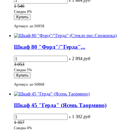
1 484
руб
x
1 546
Скидка 4%
Артикул: az-50958
Шкаф 80 "Форд"/"Герда"...
2 894
руб
x
3 053
Скидка 5%
Артикул: az-50868
Шкаф 45 "Герда" (Ясень Таормино)
1 302
руб
x
1 357
Скидка 4%