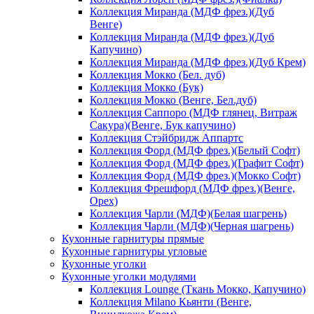
Коллекция Миранда (МДФ фрез.)(Дуб
Венге)
Коллекция Миранда (МДФ фрез.)(Дуб
Капучино)
Коллекция Миранда (МДФ фрез.)(Дуб Крем)
Коллекция Мокко (Бел. дуб)
Коллекция Мокко (Бук)
Коллекция Мокко (Венге, Бел.дуб)
Коллекция Саппоро (МДФ глянец, Витраж
Сакура)(Венге, Бук капучино)
Коллекция Стэйбридж Аппартс
Коллекция Форд (МДФ фрез.)(Белый Софт)
Коллекция Форд (МДФ фрез.)(Графит Софт)
Коллекция Форд (МДФ фрез.)(Мокко Софт)
Коллекция Фрешфорд (МДФ фрез.)(Венге,
Орех)
Коллекция Чарли (МДФ)(Белая шагрень)
Коллекция Чарли (МДФ)(Черная шагрень)
Кухонные гарнитуры прямые
Кухонные гарнитуры угловые
Кухонные уголки
Кухонные уголки модулями
Коллекция Lounge (Ткань Мокко, Капучино)
Коллекция Milano Кьянти (Венге,