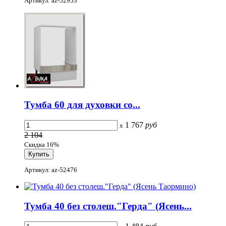
Артикул: az-52953
Тумба 60 для духовки со...
1 767
руб
x
2 104
Скидка 16%
Артикул: az-52476
Тумба 40 без столеш."Герда" (Ясень...