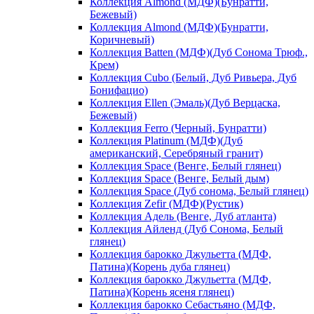
Коллекция Almond (МДФ)(Бунратти,
Бежевый)
Коллекция Almond (МДФ)(Бунратти,
Коричневый)
Коллекция Batten (МДФ)(Дуб Сонома Трюф.,
Крем)
Коллекция Cubo (Белый, Дуб Ривьера, Дуб
Бонифацио)
Коллекция Ellen (Эмаль)(Дуб Верцаска,
Бежевый)
Коллекция Ferro (Черный, Бунратти)
Коллекция Platinum (МДФ)(Дуб
американский, Серебряный гранит)
Коллекция Space (Венге, Белый глянец)
Коллекция Space (Венге, Белый дым)
Коллекция Space (Дуб сонома, Белый глянец)
Коллекция Zefir (МДФ)(Рустик)
Коллекция Адель (Венге, Дуб атланта)
Коллекция Айленд (Дуб Сонома, Белый
глянец)
Коллекция барокко Джульетта (МДФ,
Патина)(Корень дуба глянец)
Коллекция барокко Джульетта (МДФ,
Патина)(Корень ясеня глянец)
Коллекция барокко Себастьяно (МДФ,