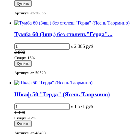
Артикул: az-50865
Тумба 60 (3ящ.) без столеш."Герда"...
2 385
руб
x
2 800
Скидка 15%
Артикул: az-50520
Шкаф 50 "Герда" (Ясень Таормино)
1 571
руб
x
1 408
Скидка -12%
Артикул: az-48408