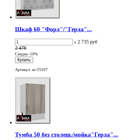
Шкаф 60 "Форд"/"Герда"...
2 735
руб
x
2 478
Скидка -10%
Артикул: az-55107
Тумба 50 без столеш./мойка"Герда"...