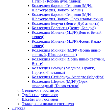
Патина)(Корень дуба глянец)
Коллекция барокко Сицилия (МДФ,
Шелкография, Золото, Белый)
Коллекция барокко Сицилия (МДФ,
Шелкография, Золото, Орех итальянский)
Коллекция Белучи (Венге, Дуб атланта)
Коллекция Валенсия (Венге, Бел.дуб)
Коллекция Милена (МДФ)(Венге, Белый
глянец)
Коллекция Милена (МДФ)(Ясень, Какао
глянец)
Коллекция Мюнхен (МДФ)(Ясень шимо
светлый, Шоколад глянец)
Коллекция Мюнхен (Ясень шимо светлый,
Венге)
Коллекция Ромбус (Мадейра, Оранж,
Персик, Фисташка)
Коллекция Стэйбридж Аппартс (Мадейра)
Коллекция Шерлок (МДФ)(Орех
шоколадный, Тонир.стекло)
Стеллажи в гостиную
Тумбы под телевизор
Шкафы для гостиной
Этажерки и полки в гостиную
Детская