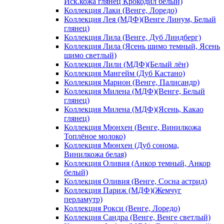
Иск.кожа глянец Крокодил белый)
Коллекция Лаки (Венге, Лоредо)
Коллекция Лея (МДФ)(Венге Линум, Белый
глянец)
Коллекция Лила (Венге, Дуб Линдберг)
Коллекция Лила (Ясень шимо темный, Ясень
шимо светлый)
Коллекция Лили (МДФ)(Белый лён)
Коллекция Мангейм (Дуб Кастано)
Коллекция Марион (Венге, Палисандр)
Коллекция Милена (МДФ)(Венге, Белый
глянец)
Коллекция Милена (МДФ)(Ясень, Какао
глянец)
Коллекция Мюнхен (Венге, Винилкожа
Топлёное молоко)
Коллекция Мюнхен (Дуб сонома,
Винилкожа белая)
Коллекция Оливия (Анкор темный, Анкор
белый)
Коллекция Оливия (Венге, Сосна астрид)
Коллекция Париж (МДФ)(Жемчуг
перламутр)
Коллекция Рокси (Венге, Лоредо)
Коллекция Сандра (Венге, Венге светлый)