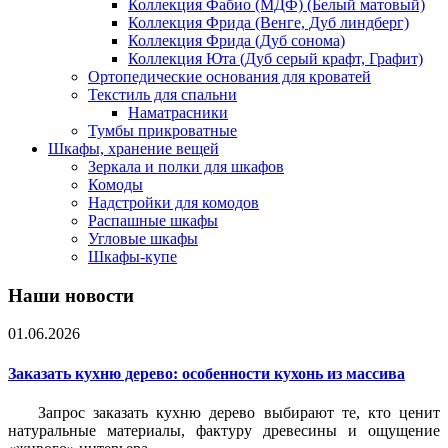
Коллекция Фабио (МДФ) (Белый матовый)
Коллекция Фрида (Венге, Дуб линдберг)
Коллекция Фрида (Дуб сонома)
Коллекция Юта (Дуб серый крафт, Графит)
Ортопедические основания для кроватей
Текстиль для спальни
Наматрасники
Тумбы прикроватные
Шкафы, хранение вещей
Зеркала и полки для шкафов
Комоды
Надстройки для комодов
Распашные шкафы
Угловые шкафы
Шкафы-купе
Наши новости
01.06.2026
Заказать кухню дерево: особенности кухонь из массива
Запрос заказать кухню дерево выбирают те, кто ценит
натуральные материалы, фактуру древесины и ощущение