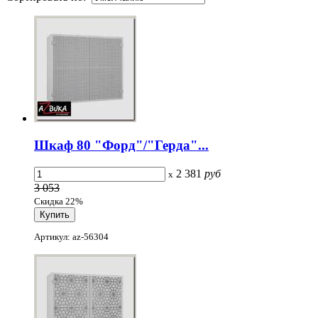
Шкаф 80 "Форд"/"Герда"...
2 381
руб
x
3 053
Скидка 22%
Артикул: az-56304