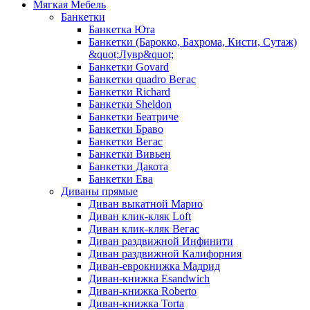
Мягкая Мебель
Банкетки
Банкетка Юта
Банкетки (Барокко, Бахрома, Кисти, Сутаж)
&quot;Лувр&quot;
Банкетки Govard
Банкетки quadro Вегас
Банкетки Richard
Банкетки Sheldon
Банкетки Беатриче
Банкетки Браво
Банкетки Вегас
Банкетки Вивьен
Банкетки Дакота
Банкетки Ева
Диваны прямые
Диван выкатной Марио
Диван клик-кляк Loft
Диван клик-кляк Вегас
Диван раздвижной Инфинити
Диван раздвижной Калифорния
Диван-еврокнижка Мадрид
Диван-книжка Esandwich
Диван-книжка Roberto
Диван-книжка Torta