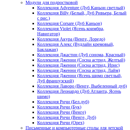
Модули для подростковой
Коллекция Adventure (Дуб Каньон светлый)
Коллекция Billy (Белый, Дуб Ривьера, Белый
с рис.)
Коллекция Corsare (Дуб Каньон)
Коллекция Violet (Ясень коимбра,
Навигатор)
Коллекция Акура (Венге, Лоредо)
Коллекция Алекс (Вудлайн кремовый,
Баклажан)
Коллекция Джастин (Дуб сонома, Красный)
Коллекция Дженни (Cосна астрид, Желтый)
Коллекция Дженни (Cосна астрид, Ирис)
Коллекция Дженни (Cосна астрид, Лайм)
Коллекция Дженни (Ясень шимо светлый,
Дуб французский)
Коллекция Лаворо (Венге, Выбеленный дуб)
Коллекция Леонардо (Дуб Атланта, Ясень
шимо)
Коллекция Ричи (Бел.дуб)
Коллекция Ричи (Бук)
Коллекция Ричи (Венге)
Коллекция Ричи (Венге, Дуб)
Коллекция Ричи (Орех)
Письменные и компьютерные столы для детской