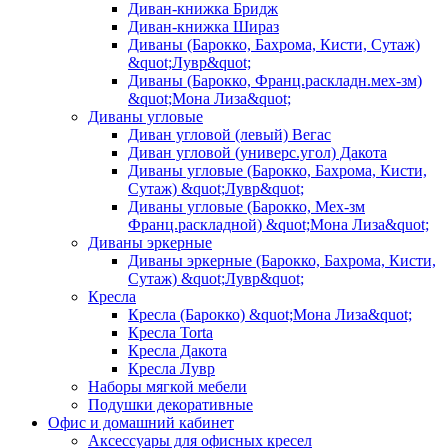
Диван-книжка Бридж
Диван-книжка Шираз
Диваны (Барокко, Бахрома, Кисти, Сутаж)
&quot;Лувр&quot;
Диваны (Барокко, Франц.раскладн.мех-зм)
&quot;Мона Лиза&quot;
Диваны угловые
Диван угловой (левый) Вегас
Диван угловой (универс.угол) Дакота
Диваны угловые (Барокко, Бахрома, Кисти,
Сутаж) &quot;Лувр&quot;
Диваны угловые (Барокко, Мех-зм
Франц.раскладной) &quot;Мона Лиза&quot;
Диваны эркерные
Диваны эркерные (Барокко, Бахрома, Кисти,
Сутаж) &quot;Лувр&quot;
Кресла
Кресла (Барокко) &quot;Мона Лиза&quot;
Кресла Torta
Кресла Дакота
Кресла Лувр
Наборы мягкой мебели
Подушки декоративные
Офис и домашний кабинет
Аксессуары для офисных кресел