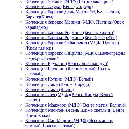
Коллекция Stefania (МДФ)(Штрихлак с рис.)
Коллекция Акура (Венге, Лоредо)
Коллекция барокко Дель-Монте (МДФ, Патина,
Бархат)(Крем)
Коллекция барокко Медичи (МДФ, Патина)(Орех
караваджо)
Коллекция барокко Реджина (Белый, Золото)
Коллекция барокко Реджина (Белый, Серебро)
Коллекция барокко Себастьяно (МДФ, Патина)
(Крем глянец)
Коллекция барокко Сицилия (МДФ, Шелкография,
Серебро, Белый)
Коллекция Бруклин (Венге, Белёный дуб)
Коллекция Бруклин (Ясень тёмный, Ясень
светлый)
Коллекция Кэтрин (МДФ)(Белый)
Коллекция Лаки (Венге, Лоредо)
Коллекция Лаки (Ясень)
Коллекция Лея (МДФ)(Венге Линум, Белый
глянец)
Коллекция Маджори (МДФ)(Венге магия, Бел.дуб)
Коллекция Мюнхен (Ясень Шимо светлый, Венге,
Винилкожа)
Коллекция Сан Марино (МДФ)(Ясень анкор
темный, Бодега светлый)