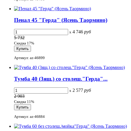
Пенал 45 "Герда" (Ясень Таормино)
4 746
руб
x
5 732
Скидка 17%
Артикул: az-46899
Тумба 40 (3ящ.) со столеш."Герда"...
2 577
руб
x
2 903
Скидка 11%
Артикул: az-46884