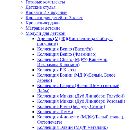
Готовые комплекты
Детские стулья
Кровати 2-х ярусные
Кровати для детей от 3-х лет
Кровати-чердаки
Матрацы детские
Модули для детской
Ариэль (МДФ)(Лиственница Сибиу с
рисунком)
Коллекция Benito (Василёк)
Коллекция Benito (Фламинго)
Коллекция Chiaro (МДФ)(Кашемир,
Иск.замша Кашемир)
Коллекция P Кьюза
Коллекция Бонни (МДФ)(Белый, Белое
дерево)
Коллекция Глория (Ясень Шимо светлый,
Лайм)
Коллекция Микки (Дуб Линдберг, Голубой)
Коллекция Микки (Дуб Линдберг, Розовый)
Коллекция Ричи (Бел.дуб, Синий)
Коллекция Томми
Коллекция Фиоретто (МДФ)(Белый глянец,
Фотопечать)
Коллекция Элвин (МДФ металлик)