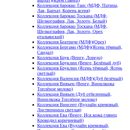
Бархат)(Крем глянец)
Коллекция барокко Таис (МДФ, Патина,
Лак, Бархат, Корень ясеня)
Коллекция барокко Тоскана (МДФ,
Шелкография, Лак, Золото, Белый)
Коллекция барокко Тоскана (МДФ,
Шелкография, Лак, Золото, Орех
итальянский)
Коллекция Беатриче (МДФ)(Орех)
Коллекция Бергамо (МДФ)(Ясень тёмный,
Сандал)
Коллекция Брук (Венге, Лоредо)
Коллекция Бруклин (Венге, Белёный дуб)
Коллекция Бруклин (Ясень тёмный, Ясень
светлый)
Коллекция Валенсия (МДФ)(Дуб белёный)
Коллекция Вивьен (Венге, Винилкожа
Топлёное молоко)
Коллекция Вивьен (Дуб отбеленный,
Винилкожа Топлёное молоко)
Коллекция Винсент (Вудлайн кремовый,
Лиственница светлая)
Коллекция Ева (Венге, Иск.кожа глянец
Крокодил коричневый)
Коллекция Ева (Вудлайн кремовый,