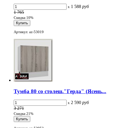
1 588
руб
x
1 765
Скидка 10%
Артикул: az-53019
Тумба 80 со столеш."Герда" (Ясень...
2 590
руб
x
3 271
Скидка 21%