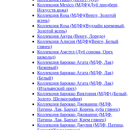
Коллекция Mexico (МДФ)(Дуб линдберг,
Искусств.кожа)
Коллекция Rosa (МДФ)(Венге, Золотой
ясень)
Коллекция Rosa (МДФ)(Вудлайн кремовый,
Золотой ясень)
Коллекция Акура (Венге, Лоредо)
Коллекция Алисия (МДФ)(Венге, Белый
глянец)
Коллекция Амстел (Дуб сонома, Орех
шоколад)
Коллекция барокко Агата (МДФ, Лак)
(Бежевый)
Коллекция барокко Агата (МДФ, Лак)
(Белый)
Коллекция барокко Агата (МДФ, Лак)
(Итальянский орех)
Коллекция барокко Виктория (МДФ) (Белый,
Золото, Шелкография)
Коллекция барокко Джованни (МДФ,
Патина, Лак, Бархат, Корень дуба глянец)
Коллекция барокко Джованни (МДФ,
Патина, Лак, Бархат, Крем глянец)
Коллекция барокко Джулия (МДФ, Патина,