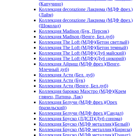
(Капучино)
Коллекция decorazione Лакрима (МДФ фрез.)
(Лайм)
Коллекция decorazione Лакрима (МДФ фрез.)
(Шоколад)
Коллекция Madison (Бук, Персик)
Коллекция Madison (Венге, Бел.дуб)
Коллекция The Loft (МДФ)(Бетон светлый)
Коллекция The Loft (МДФ)(Бетон темный)
Коллекция The Loft (МДФ)(Дуб майский)
Коллекция The Loft (МДФ)(Дуб цикорий)
Коллекция Айриш (МДФ фрез.)(Венге,
Млечный дуб)
Коллекция Асти (Бел. дуб)
Коллекция Асти (Бук)
Коллекция Асти (Венге, Бел.дуб)
Коллекция барокко Маэстро (МДФ)(Крем
глянец, Патина, Лак)
Коллекция Белучи (МДФ фрез.)(Орех
бразильский)
Коллекция Белучи (МДФ фрез.)(Сандал)
Коллекция Бруско (ЛДСП)(Дуб сонома)
Коллекция Бруско (МДФ металлик)(Белый)
Коллекция Бруско (МДФ металлик)(Бирюза)
Коллекция Бруско (МДФ металлик)(Гранат)