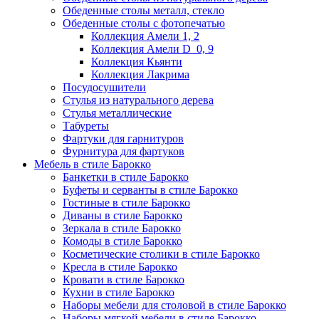
Обеденные столы металл, стекло
Обеденные столы с фотопечатью
Коллекция Амели 1, 2
Коллекция Амели D_0, 9
Коллекция Кьянти
Коллекция Лакрима
Посудосушители
Стулья из натурального дерева
Стулья металлические
Табуреты
Фартуки для гарнитуров
Фурнитура для фартуков
Мебель в стиле Барокко
Банкетки в стиле Барокко
Буфеты и серванты в стиле Барокко
Гостиные в стиле Барокко
Диваны в стиле Барокко
Зеркала в стиле Барокко
Комоды в стиле Барокко
Косметические столики в стиле Барокко
Кресла в стиле Барокко
Кровати в стиле Барокко
Кухни в стиле Барокко
Наборы мебели для столовой в стиле Барокко
Наборы мягкой мебели в стиле Барокко