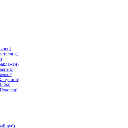
лянец)
металлик)
)
Баклажан)
Балтик)
Белый)
Капучино)
Лайм)
(Шоколад)
ый дуб)