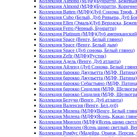
Коллекция Almond (МДФ)(Бунратти, Бежевый
Коллекция Almond (МДФ)(Бунратти, Коричне
Коллекция Batten (МДФ)(Дуб Сонома Трюф., 
Коллекция Cubo (Белый, Дуб Ривьера, Дуб Б
Коллекция Ellen (Эмаль)(Дуб Верцаска, Беже
Коллекция Ferro (Черный, Бунратти)
Коллекция Platinum (МДФ)(Дуб американский
Коллекция Space (Венге, Белый глянец)
Коллекция Space (Венге, Белый дым)
Коллекция Space (Дуб сонома, Белый глянец)
Коллекция Zefir (МДФ)(Рустик)
Коллекция Адель (Венге, Дуб атланта)
Коллекция Айленд (Дуб Сонома, Белый гляне
Коллекция барокко Джульетта (МДФ, Патина)(
Коллекция барокко Джульетта (МДФ, Патина)(
Коллекция барокко Себастьяно (МДФ, Патина)
Коллекция барокко Сицилия (МДФ, Шелкограф
Коллекция барокко Сицилия (МДФ, Шелкограф
Коллекция Белучи (Венге, Дуб атланта)
Коллекция Валенсия (Венге, Бел.дуб)
Коллекция Милена (МДФ)(Венге, Белый глян
Коллекция Милена (МДФ)(Ясень, Какао гляне
Коллекция Мюнхен (МДФ)(Ясень шимо светлы
Коллекция Мюнхен (Ясень шимо светлый, Ве
Коллекция Ромбус (Мадейра, Оранж, Персик,