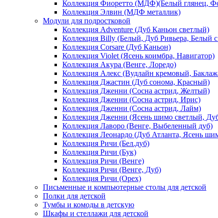
Коллекция Фиоретто (МДФ)(Белый глянец, Фо
Коллекция Элвин (МДФ металлик)
Модули для подростковой
Коллекция Adventure (Дуб Каньон светлый)
Коллекция Billy (Белый, Дуб Ривьера, Белый с
Коллекция Corsare (Дуб Каньон)
Коллекция Violet (Ясень коимбра, Навигатор)
Коллекция Акура (Венге, Лоредо)
Коллекция Алекс (Вудлайн кремовый, Баклаж
Коллекция Джастин (Дуб сонома, Красный)
Коллекция Дженни (Cосна астрид, Желтый)
Коллекция Дженни (Cосна астрид, Ирис)
Коллекция Дженни (Cосна астрид, Лайм)
Коллекция Дженни (Ясень шимо светлый, Ду
Коллекция Лаворо (Венге, Выбеленный дуб)
Коллекция Леонардо (Дуб Атланта, Ясень ши
Коллекция Ричи (Бел.дуб)
Коллекция Ричи (Бук)
Коллекция Ричи (Венге)
Коллекция Ричи (Венге, Дуб)
Коллекция Ричи (Орех)
Письменные и компьютерные столы для детской
Полки для детской
Тумбы и комоды в детскую
Шкафы и стеллажи для детской