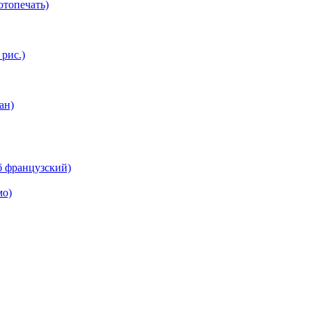
топечать)
 рис.)
ан)
б французский)
мо)