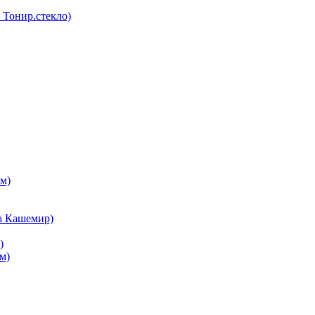
Тонир.стекло)
м)
а Кашемир)
)
м)