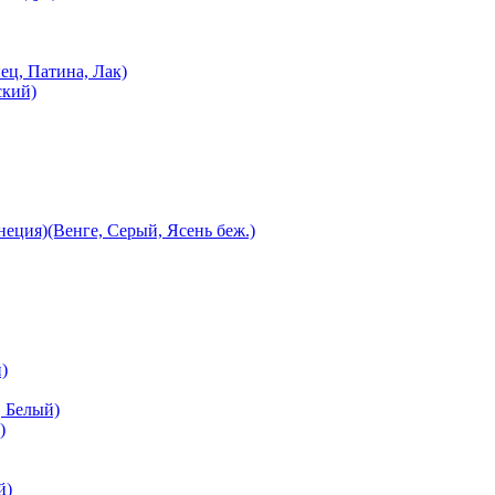
ец, Патина, Лак)
ский)
еция)(Венге, Серый, Ясень беж.)
)
 Белый)
)
й)