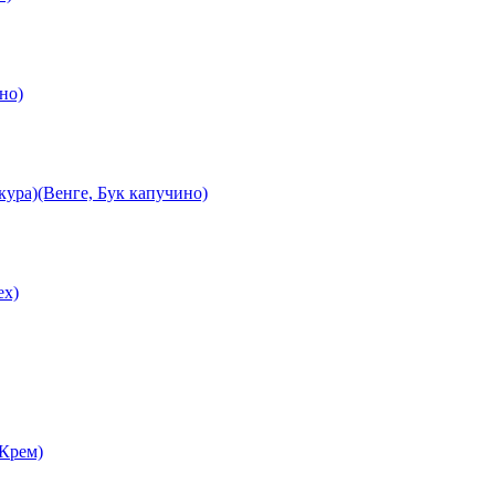
но)
ура)(Венге, Бук капучино)
ех)
 Крем)