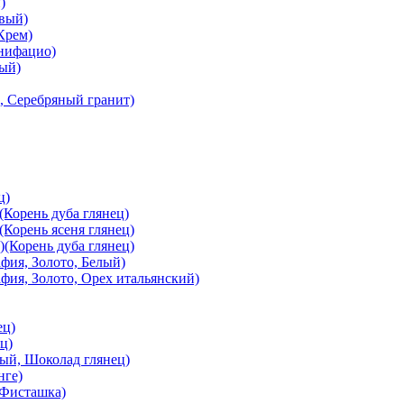
)
вый)
Крем)
онифацио)
вый)
, Серебряный гранит)
ц)
Корень дуба глянец)
Корень ясеня глянец)
(Корень дуба глянец)
ия, Золото, Белый)
ия, Золото, Орех итальянский)
ец)
ц)
й, Шоколад глянец)
нге)
 Фисташка)