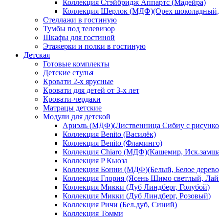
Коллекция Стэйбридж Аппартс (Мадейра)
Коллекция Шерлок (МДФ)(Орех шоколадный, 
Стеллажи в гостиную
Тумбы под телевизор
Шкафы для гостиной
Этажерки и полки в гостиную
Детская
Готовые комплекты
Детские стулья
Кровати 2-х ярусные
Кровати для детей от 3-х лет
Кровати-чердаки
Матрацы детские
Модули для детской
Ариэль (МДФ)(Лиственница Сибиу с рисунко
Коллекция Benito (Василёк)
Коллекция Benito (Фламинго)
Коллекция Chiaro (МДФ)(Кашемир, Иск.замш
Коллекция P Кьюза
Коллекция Бонни (МДФ)(Белый, Белое дерево
Коллекция Глория (Ясень Шимо светлый, Лай
Коллекция Микки (Дуб Линдберг, Голубой)
Коллекция Микки (Дуб Линдберг, Розовый)
Коллекция Ричи (Бел.дуб, Синий)
Коллекция Томми