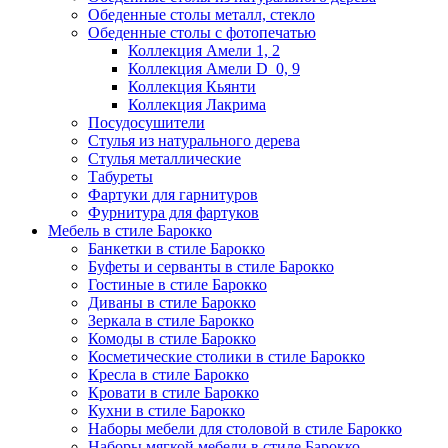
Обеденные столы металл, стекло
Обеденные столы с фотопечатью
Коллекция Амели 1, 2
Коллекция Амели D_0, 9
Коллекция Кьянти
Коллекция Лакрима
Посудосушители
Стулья из натурального дерева
Стулья металлические
Табуреты
Фартуки для гарнитуров
Фурнитура для фартуков
Мебель в стиле Барокко
Банкетки в стиле Барокко
Буфеты и серванты в стиле Барокко
Гостиные в стиле Барокко
Диваны в стиле Барокко
Зеркала в стиле Барокко
Комоды в стиле Барокко
Косметические столики в стиле Барокко
Кресла в стиле Барокко
Кровати в стиле Барокко
Кухни в стиле Барокко
Наборы мебели для столовой в стиле Барокко
Наборы мягкой мебели в стиле Барокко