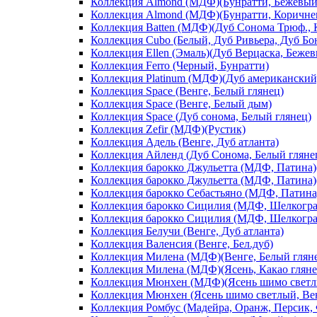
Коллекция Almond (МДФ)(Бунратти, Бежевый
Коллекция Almond (МДФ)(Бунратти, Коричне
Коллекция Batten (МДФ)(Дуб Сонома Трюф., 
Коллекция Cubo (Белый, Дуб Ривьера, Дуб Б
Коллекция Ellen (Эмаль)(Дуб Верцаска, Беже
Коллекция Ferro (Черный, Бунратти)
Коллекция Platinum (МДФ)(Дуб американский
Коллекция Space (Венге, Белый глянец)
Коллекция Space (Венге, Белый дым)
Коллекция Space (Дуб сонома, Белый глянец)
Коллекция Zefir (МДФ)(Рустик)
Коллекция Адель (Венге, Дуб атланта)
Коллекция Айленд (Дуб Сонома, Белый гляне
Коллекция барокко Джульетта (МДФ, Патина)(
Коллекция барокко Джульетта (МДФ, Патина)(
Коллекция барокко Себастьяно (МДФ, Патина)
Коллекция барокко Сицилия (МДФ, Шелкограф
Коллекция барокко Сицилия (МДФ, Шелкограф
Коллекция Белучи (Венге, Дуб атланта)
Коллекция Валенсия (Венге, Бел.дуб)
Коллекция Милена (МДФ)(Венге, Белый глян
Коллекция Милена (МДФ)(Ясень, Какао гляне
Коллекция Мюнхен (МДФ)(Ясень шимо светлы
Коллекция Мюнхен (Ясень шимо светлый, Ве
Коллекция Ромбус (Мадейра, Оранж, Персик,