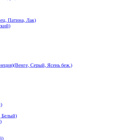
ец, Патина, Лак)
ский)
еция)(Венге, Серый, Ясень беж.)
)
 Белый)
)
й)