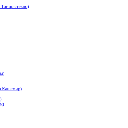
Тонир.стекло)
м)
а Кашемир)
)
м)