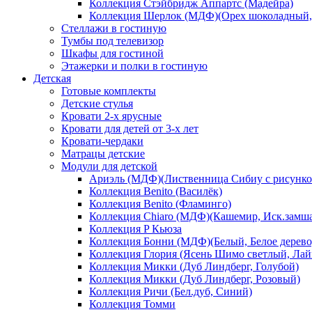
Коллекция Стэйбридж Аппартс (Мадейра)
Коллекция Шерлок (МДФ)(Орех шоколадный, 
Стеллажи в гостиную
Тумбы под телевизор
Шкафы для гостиной
Этажерки и полки в гостиную
Детская
Готовые комплекты
Детские стулья
Кровати 2-х ярусные
Кровати для детей от 3-х лет
Кровати-чердаки
Матрацы детские
Модули для детской
Ариэль (МДФ)(Лиственница Сибиу с рисунко
Коллекция Benito (Василёк)
Коллекция Benito (Фламинго)
Коллекция Chiaro (МДФ)(Кашемир, Иск.замш
Коллекция P Кьюза
Коллекция Бонни (МДФ)(Белый, Белое дерево
Коллекция Глория (Ясень Шимо светлый, Лай
Коллекция Микки (Дуб Линдберг, Голубой)
Коллекция Микки (Дуб Линдберг, Розовый)
Коллекция Ричи (Бел.дуб, Синий)
Коллекция Томми