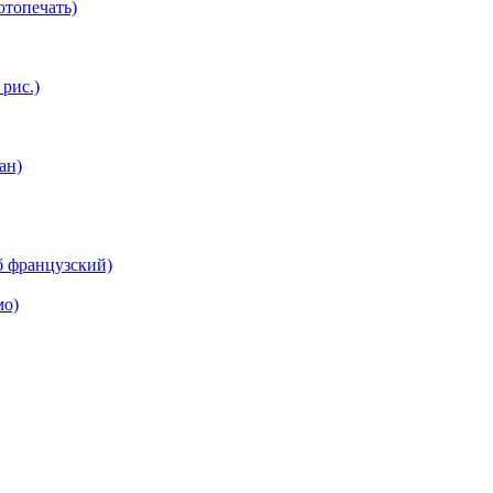
топечать)
 рис.)
ан)
б французский)
мо)