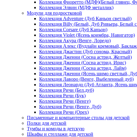
Коллекция Фиоретто (МДФ)(Белый глянец, Фо
Коллекция Элвин (МДФ металлик)
Модули для подростковой
Коллекция Adventure (Дуб Каньон светлый)
Коллекция Billy (Белый, Дуб Ривьера, Белый с
Коллекция Corsare (Дуб Каньон)
Коллекция Violet (Ясень коимбра, Навигатор)
Коллекция Акура (Венге, Лоредо)
Коллекция Алекс (Вудлайн кремовый, Баклаж
Коллекция Джастин (Дуб сонома, Красный)
Коллекция Дженни (Cосна астрид, Желтый)
Коллекция Дженни (Cосна астрид, Ирис)
Коллекция Дженни (Cосна астрид, Лайм)
Коллекция Дженни (Ясень шимо светлый, Ду
Коллекция Лаворо (Венге, Выбеленный дуб)
Коллекция Леонардо (Дуб Атланта, Ясень ши
Коллекция Ричи (Бел.дуб)
Коллекция Ричи (Бук)
Коллекция Ричи (Венге)
Коллекция Ричи (Венге, Дуб)
Коллекция Ричи (Орех)
Письменные и компьютерные столы для детской
Полки для детской
Тумбы и комоды в детскую
Шкафы и стеллажи для детской