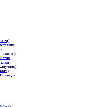
лянец)
металлик)
)
Баклажан)
Балтик)
Белый)
Капучино)
Лайм)
(Шоколад)
ый дуб)