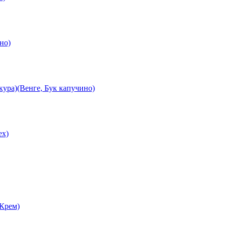
но)
ура)(Венге, Бук капучино)
ех)
 Крем)