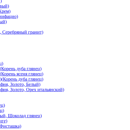
)
вый)
Крем)
онифацио)
вый)
, Серебряный гранит)
ц)
Корень дуба глянец)
Корень ясеня глянец)
(Корень дуба глянец)
ия, Золото, Белый)
ия, Золото, Орех итальянский)
ец)
ц)
й, Шоколад глянец)
нге)
 Фисташка)