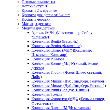
Готовые комплекты
Детские стулья
Кровати 2-х ярусные
Кровати для детей от 3-х лет
Кровати-чердаки
Матрацы детские
Модули для детской
Ариэль (МДФ)(Лиственница Сибиу с
рисунком)
Коллекция Benito (Василёк)
Коллекция Benito (Фламинго)
Коллекция Chiaro (МДФ)(Кашемир,
Иск.замша Кашемир)
Коллекция P Кьюза
Коллекция Бонни (МДФ)(Белый, Белое
дерево)
Коллекция Глория (Ясень Шимо светлый,
Лайм)
Коллекция Микки (Дуб Линдберг, Голубой)
Коллекция Микки (Дуб Линдберг, Розовый)
Коллекция Ричи (Бел.дуб, Синий)
Коллекция Томми
Коллекция Фиоретто (МДФ)(Белый глянец,
Фотопечать)
Коллекция Элвин (МДФ металлик)