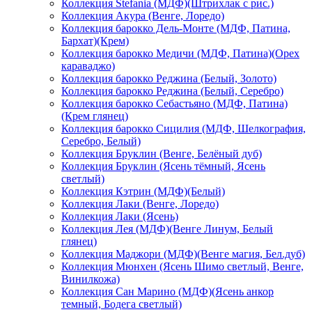
Коллекция Stefania (МДФ)(Штрихлак с рис.)
Коллекция Акура (Венге, Лоредо)
Коллекция барокко Дель-Монте (МДФ, Патина,
Бархат)(Крем)
Коллекция барокко Медичи (МДФ, Патина)(Орех
караваджо)
Коллекция барокко Реджина (Белый, Золото)
Коллекция барокко Реджина (Белый, Серебро)
Коллекция барокко Себастьяно (МДФ, Патина)
(Крем глянец)
Коллекция барокко Сицилия (МДФ, Шелкография,
Серебро, Белый)
Коллекция Бруклин (Венге, Белёный дуб)
Коллекция Бруклин (Ясень тёмный, Ясень
светлый)
Коллекция Кэтрин (МДФ)(Белый)
Коллекция Лаки (Венге, Лоредо)
Коллекция Лаки (Ясень)
Коллекция Лея (МДФ)(Венге Линум, Белый
глянец)
Коллекция Маджори (МДФ)(Венге магия, Бел.дуб)
Коллекция Мюнхен (Ясень Шимо светлый, Венге,
Винилкожа)
Коллекция Сан Марино (МДФ)(Ясень анкор
темный, Бодега светлый)