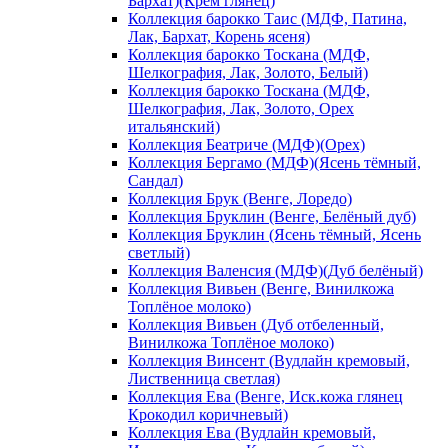
Бархат)(Крем глянец)
Коллекция барокко Таис (МДФ, Патина,
Лак, Бархат, Корень ясеня)
Коллекция барокко Тоскана (МДФ,
Шелкография, Лак, Золото, Белый)
Коллекция барокко Тоскана (МДФ,
Шелкография, Лак, Золото, Орех
итальянский)
Коллекция Беатриче (МДФ)(Орех)
Коллекция Бергамо (МДФ)(Ясень тёмный,
Сандал)
Коллекция Брук (Венге, Лоредо)
Коллекция Бруклин (Венге, Белёный дуб)
Коллекция Бруклин (Ясень тёмный, Ясень
светлый)
Коллекция Валенсия (МДФ)(Дуб белёный)
Коллекция Вивьен (Венге, Винилкожа
Топлёное молоко)
Коллекция Вивьен (Дуб отбеленный,
Винилкожа Топлёное молоко)
Коллекция Винсент (Вудлайн кремовый,
Лиственница светлая)
Коллекция Ева (Венге, Иск.кожа глянец
Крокодил коричневый)
Коллекция Ева (Вудлайн кремовый,