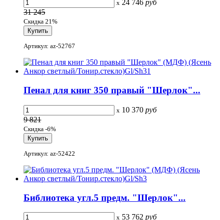
24 746
руб
x
31 245
Скидка 21%
Артикул: az-52767
Пенал для книг 350 правый "Шерлок"...
10 370
руб
x
9 821
Скидка -6%
Артикул: az-52422
Библиотека угл.5 предм. "Шерлок"...
53 762
руб
x