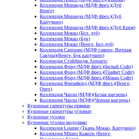
Коллекция Миранда (МДФ фрез.)(Дуб
Венге)
Коллекция Миранда (МДФ фрез.)(Дуб
Капучино)
Коллекция Миранда (МДФ фрез.)(Дуб Крем)
Коллекция Мокко (Бел. дуб)
Коллекция Мокко (Бук)
Коллекция Мокко (Венге, Бел.дуб)
Коллекция Саппоро (МДФ глянец, Витраж
Сакура)(Венге, Бук капучино)
Коллекция Стэйбридж Аппартс
Коллекция Форд (МДФ фрез.)(Белый Софт)
Коллекция Форд (МДФ фрез.)(Графит Софт)
Коллекция Форд (МДФ фрез.)(Мокко Софт)
Коллекция Фрешфорд (МДФ фрез.)(Венге,
Орех)
Коллекция Чарли (МДФ)(Белая шагрень)
Коллекция Чарли (МДФ)(Черная шагрень)
Кухонные гарнитуры прямые
Кухонные гарнитуры угловые
Кухонные уголки
Кухонные уголки модулями
Коллекция Lounge (Ткань Мокко, Капучино)
Коллекция Milano Кьянти (Венге,