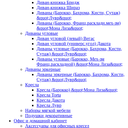
Диван-книжка Бридж
Диван-книжка Шираз
Диваны (Барокко, Бахрома, Кисти, Сутаж)
&quot;Лувр&quot;
Диваны (Барокко, Франц.раскладн.мех-зм)
&quot;Мона Лиза&quot;
Диваны угловые
Диван угловой (левый) Вегас
Диван угловой (универс.угол) Дакота
Диваны угловые (Барокко, Бахрома, Кисти,
Сутаж) &quot;Лувр&quot;
Диваны угловые (Барокко, Мех-зм
Франц.раскладной) &quot;Мона Лиза&quot;
Диваны эркерные
Диваны эркерные (Барокко, Бахрома, Кисти,
Сутаж) &quot;Лувр&quot;
Кресла
Кресла (Барокко) &quot;Мона Лиза&quot;
Кресла Torta
Кресла Дакота
Кресла Лувр
Наборы мягкой мебели
Подушки декоративные
Офис и домашний кабинет
Аксессуары для офисных кресел