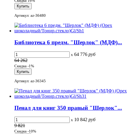
Скидка 16%
Артикул: az-36480
Библиотека 6 предм. "Шерлок" (МДФ)...
64 776
руб
x
64 262
Скидка -1%
Артикул: az-36345
Пенал для книг 350 правый "Шерлок"...
10 842
руб
x
9 821
Скидка -10%