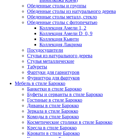
Винилкожа Крем)
Обеденные столы и группы
Обеденные столы из натурального дерева
Обеденные столы металл, стекло
Обеденные столы с фотопечатью
Коллекция Амели 1, 2
Коллекция Амели D_0, 9
Коллекция Кьянти
Коллекция Лакрима
Посудосушители
Стулья из натурального дерева
Стулья металлические
Табуреты
Фартуки для гарнитуров
Фурнитура для фартуков
Мебель в стиле Барокко
Банкетки в стиле Барокко
Буфеты и серванты в стиле Барокко
Гостиные в стиле Барокко
Диваны в стиле Барокко
Зеркала в стиле Барокко
Комоды в стиле Барокко
Косметические столики в стиле Барокко
Кресла в стиле Барокко
Кровати в стиле Барокко