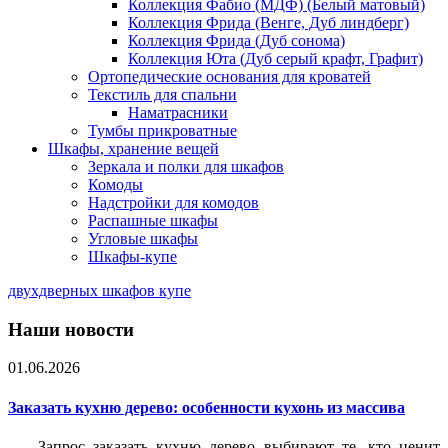
Коллекция Фабио (МДФ) (Белый матовый)
Коллекция Фрида (Венге, Дуб линдберг)
Коллекция Фрида (Дуб сонома)
Коллекция Юта (Дуб серый крафт, Графит)
Ортопедические основания для кроватей
Текстиль для спальни
Наматрасники
Тумбы прикроватные
Шкафы, хранение вещей
Зеркала и полки для шкафов
Комоды
Надстройки для комодов
Распашные шкафы
Угловые шкафы
Шкафы-купе
двухдверных шкафов купе
Наши новости
01.06.2026
Заказать кухню дерево: особенности кухонь из массива
Запрос заказать кухню дерево выбирают те, кто ценит