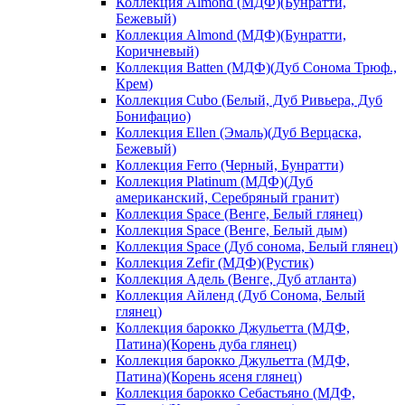
Коллекция Almond (МДФ)(Бунратти,
Бежевый)
Коллекция Almond (МДФ)(Бунратти,
Коричневый)
Коллекция Batten (МДФ)(Дуб Сонома Трюф.,
Крем)
Коллекция Cubo (Белый, Дуб Ривьера, Дуб
Бонифацио)
Коллекция Ellen (Эмаль)(Дуб Верцаска,
Бежевый)
Коллекция Ferro (Черный, Бунратти)
Коллекция Platinum (МДФ)(Дуб
американский, Серебряный гранит)
Коллекция Space (Венге, Белый глянец)
Коллекция Space (Венге, Белый дым)
Коллекция Space (Дуб сонома, Белый глянец)
Коллекция Zefir (МДФ)(Рустик)
Коллекция Адель (Венге, Дуб атланта)
Коллекция Айленд (Дуб Сонома, Белый
глянец)
Коллекция барокко Джульетта (МДФ,
Патина)(Корень дуба глянец)
Коллекция барокко Джульетта (МДФ,
Патина)(Корень ясеня глянец)
Коллекция барокко Себастьяно (МДФ,