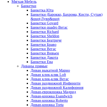
Мягкая Мебель
Банкетки
Банкетка Юта
Банкетки (Барокко, Бахрома, Кисти, Сутаж)
&quot;Лувр&quot;
Банкетки Govard
Банкетки quadro Вегас
Банкетки Richard
Банкетки Sheldon
Банкетки Беатриче
Банкетки Браво
Банкетки Вегас
Банкетки Вивьен
Банкетки Дакота
Банкетки Ева
Диваны прямые
Диван выкатной Марио
Диван клик-кляк Loft
Диван клик-кляк Вегас
Диван раздвижной Инфинити
Диван раздвижной Калифорния
Диван-еврокнижка Мадрид
Диван-книжка Esandwich
Диван-книжка Roberto
Диван-книжка Torta