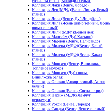
Иск.кожа глянец Крокодил белый)
Коллекция Лаки (Венге, Лоредо)
Коллекция Лея (МДФ)(Венге Линум, Белый
глянец)
Коллекция Лила (Венге, Дуб Линдберг)
Коллекция Лила (Ясень шимо темный, Ясень
шимо светлый)
Коллекция Лили (МДФ)(Белый лён)
Коллекция Мангейм (Дуб Кастано)
Коллекция Марион (Венге, Палисандр)
Коллекция Милена (МДФ)(Венге, Белый
глянец)
Коллекция Милена (МДФ)(Ясень, Какао
глянец)
Коллекция Мюнхен (Венге, Винилкожа
Топлёное молоко)
Коллекция Мюнхен (Дуб сонома,
Винилкожа белая)
Коллекция Оливия (Анкор темный, Анкор
белый)
Коллекция Оливия (Венге, Сосна астрид)
Коллекция Париж (МДФ)(Жемчуг
перламутр)
Коллекция Рокси (Венге, Лоредо)
Коллекция Сандра (Венге, Венге светлый)