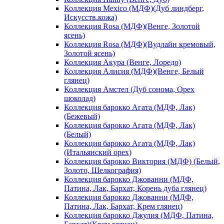
Коллекция Mexico (МДФ)(Дуб линдберг,
Искусств.кожа)
Коллекция Rosa (МДФ)(Венге, Золотой
ясень)
Коллекция Rosa (МДФ)(Вудлайн кремовый,
Золотой ясень)
Коллекция Акура (Венге, Лоредо)
Коллекция Алисия (МДФ)(Венге, Белый
глянец)
Коллекция Амстел (Дуб сонома, Орех
шоколад)
Коллекция барокко Агата (МДФ, Лак)
(Бежевый)
Коллекция барокко Агата (МДФ, Лак)
(Белый)
Коллекция барокко Агата (МДФ, Лак)
(Итальянский орех)
Коллекция барокко Виктория (МДФ) (Белый,
Золото, Шелкография)
Коллекция барокко Джованни (МДФ,
Патина, Лак, Бархат, Корень дуба глянец)
Коллекция барокко Джованни (МДФ,
Патина, Лак, Бархат, Крем глянец)
Коллекция барокко Джулия (МДФ, Патина,