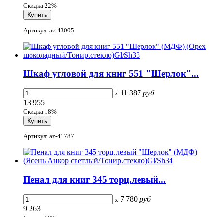
Скидка 22%
Артикул: az-43005
Шкаф угловой для книг 551 "Шерлок"...
11 387
руб
x
13 955
Скидка 18%
Артикул: az-41787
Пенал для книг 345 торц.левый...
7 780
руб
x
9 263