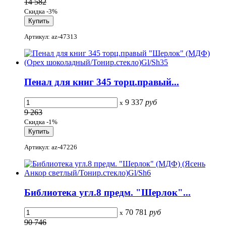
14 582
Скидка -3%
Артикул: az-47313
Пенал для книг 345 торц.правый...
9 337
руб
x
9 263
Скидка -1%
Артикул: az-47226
Библиотека угл.8 предм. "Шерлок"...
70 781
руб
x
90 746