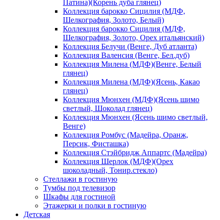
Патина)(Корень дуба глянец)
Коллекция барокко Сицилия (МДФ,
Шелкография, Золото, Белый)
Коллекция барокко Сицилия (МДФ,
Шелкография, Золото, Орех итальянский)
Коллекция Белучи (Венге, Дуб атланта)
Коллекция Валенсия (Венге, Бел.дуб)
Коллекция Милена (МДФ)(Венге, Белый
глянец)
Коллекция Милена (МДФ)(Ясень, Какао
глянец)
Коллекция Мюнхен (МДФ)(Ясень шимо
светлый, Шоколад глянец)
Коллекция Мюнхен (Ясень шимо светлый,
Венге)
Коллекция Ромбус (Мадейра, Оранж,
Персик, Фисташка)
Коллекция Стэйбридж Аппартс (Мадейра)
Коллекция Шерлок (МДФ)(Орех
шоколадный, Тонир.стекло)
Стеллажи в гостиную
Тумбы под телевизор
Шкафы для гостиной
Этажерки и полки в гостиную
Детская