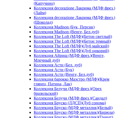
(Капучино)
Коллекция decorazione Лакрима (МДФ фрез.)
(Лайм)
Коллекция decorazione Лакрима (МДФ фрез.)
(Шоколад)
Коллекция Madison (Бук, Персик)
Коллекция Madison (Венге, Бел.дуб)
Коллекция The Loft (МДФ)(Бетон светлый)
Коллекция The Loft (МДФ)(Бетон темный)
Коллекция The Loft (МДФ)(Дуб майский)
Коллекция The Loft (МДФ)(Дуб цикорий)
Коллекция Айриш (МДФ фрез.)(Венге,
Млечный дуб)
Коллекция Асти (Бел. дуб)
Коллекция Асти (Бук)
Коллекция Асти (Венге, Бел.дуб)
Коллекция барокко Маэстро (МДФ)(Крем
глянец, Патина, Лак)
Коллекция Белучи (МДФ фрез.)(Орех
бразильский)
Коллекция Белучи (МДФ фрез.)(Сандал)
Коллекция Бруско (ЛДСП)(Дуб сонома)
Коллекция Бруско (МДФ металлик)(Белый)
Коллекция Бруско (МДФ металлик)(Бирюза)
Коллекция Бруско (МДФ металлик)(Гранат)