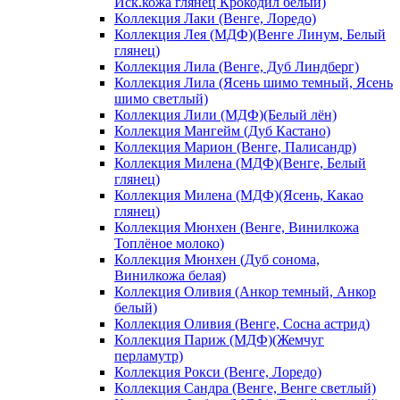
Иск.кожа глянец Крокодил белый)
Коллекция Лаки (Венге, Лоредо)
Коллекция Лея (МДФ)(Венге Линум, Белый
глянец)
Коллекция Лила (Венге, Дуб Линдберг)
Коллекция Лила (Ясень шимо темный, Ясень
шимо светлый)
Коллекция Лили (МДФ)(Белый лён)
Коллекция Мангейм (Дуб Кастано)
Коллекция Марион (Венге, Палисандр)
Коллекция Милена (МДФ)(Венге, Белый
глянец)
Коллекция Милена (МДФ)(Ясень, Какао
глянец)
Коллекция Мюнхен (Венге, Винилкожа
Топлёное молоко)
Коллекция Мюнхен (Дуб сонома,
Винилкожа белая)
Коллекция Оливия (Анкор темный, Анкор
белый)
Коллекция Оливия (Венге, Сосна астрид)
Коллекция Париж (МДФ)(Жемчуг
перламутр)
Коллекция Рокси (Венге, Лоредо)
Коллекция Сандра (Венге, Венге светлый)