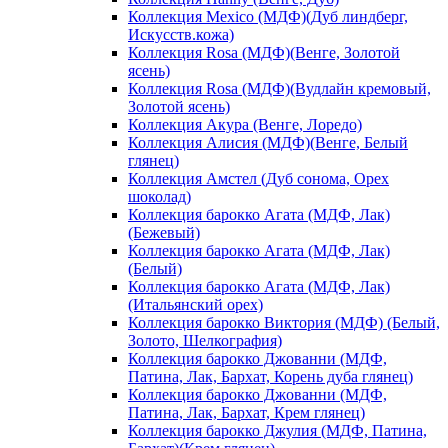
Коллекция Mexico (МДФ)(Дуб линдберг,
Искусств.кожа)
Коллекция Rosa (МДФ)(Венге, Золотой
ясень)
Коллекция Rosa (МДФ)(Вудлайн кремовый,
Золотой ясень)
Коллекция Акура (Венге, Лоредо)
Коллекция Алисия (МДФ)(Венге, Белый
глянец)
Коллекция Амстел (Дуб сонома, Орех
шоколад)
Коллекция барокко Агата (МДФ, Лак)
(Бежевый)
Коллекция барокко Агата (МДФ, Лак)
(Белый)
Коллекция барокко Агата (МДФ, Лак)
(Итальянский орех)
Коллекция барокко Виктория (МДФ) (Белый,
Золото, Шелкография)
Коллекция барокко Джованни (МДФ,
Патина, Лак, Бархат, Корень дуба глянец)
Коллекция барокко Джованни (МДФ,
Патина, Лак, Бархат, Крем глянец)
Коллекция барокко Джулия (МДФ, Патина,