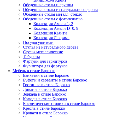
Винилкожа Крем)
Обеденные столы и группы
Обеденные столы из натурального дерева
Обеденные столы металл, стекло
Обеденные столы с фотопечатью
Коллекция Амели 1, 2
Коллекция Амели D_0, 9
Коллекция Кьянти
Коллекция Лакрима
Посудосушители
Стулья из натурального дерева
Стулья металлические
Табуреты
Фартуки для гарнитуров
Фурнитура для фартуков
Мебель в стиле Барокко
Банкетки в стиле Барокко
Буфеты и серванты в стиле Барокко
Гостиные в стиле Барокко
Диваны в стиле Барокко
Зеркала в стиле Барокко
Комоды в стиле Барокко
Косметические столики в стиле Барокко
Кресла в стиле Барокко
Кровати в стиле Барокко