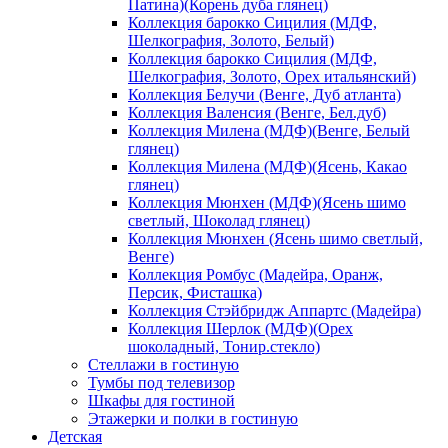
Патина)(Корень дуба глянец)
Коллекция барокко Сицилия (МДФ,
Шелкография, Золото, Белый)
Коллекция барокко Сицилия (МДФ,
Шелкография, Золото, Орех итальянский)
Коллекция Белучи (Венге, Дуб атланта)
Коллекция Валенсия (Венге, Бел.дуб)
Коллекция Милена (МДФ)(Венге, Белый
глянец)
Коллекция Милена (МДФ)(Ясень, Какао
глянец)
Коллекция Мюнхен (МДФ)(Ясень шимо
светлый, Шоколад глянец)
Коллекция Мюнхен (Ясень шимо светлый,
Венге)
Коллекция Ромбус (Мадейра, Оранж,
Персик, Фисташка)
Коллекция Стэйбридж Аппартс (Мадейра)
Коллекция Шерлок (МДФ)(Орех
шоколадный, Тонир.стекло)
Стеллажи в гостиную
Тумбы под телевизор
Шкафы для гостиной
Этажерки и полки в гостиную
Детская