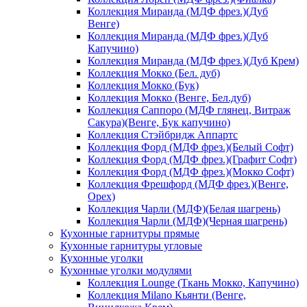
Коллекция Миранда (МДФ фрез.)(Дуб
Венге)
Коллекция Миранда (МДФ фрез.)(Дуб
Капучино)
Коллекция Миранда (МДФ фрез.)(Дуб Крем)
Коллекция Мокко (Бел. дуб)
Коллекция Мокко (Бук)
Коллекция Мокко (Венге, Бел.дуб)
Коллекция Саппоро (МДФ глянец, Витраж
Сакура)(Венге, Бук капучино)
Коллекция Стэйбридж Аппартс
Коллекция Форд (МДФ фрез.)(Белый Софт)
Коллекция Форд (МДФ фрез.)(Графит Софт)
Коллекция Форд (МДФ фрез.)(Мокко Софт)
Коллекция Фрешфорд (МДФ фрез.)(Венге,
Орех)
Коллекция Чарли (МДФ)(Белая шагрень)
Коллекция Чарли (МДФ)(Черная шагрень)
Кухонные гарнитуры прямые
Кухонные гарнитуры угловые
Кухонные уголки
Кухонные уголки модулями
Коллекция Lounge (Ткань Мокко, Капучино)
Коллекция Milano Кьянти (Венге,