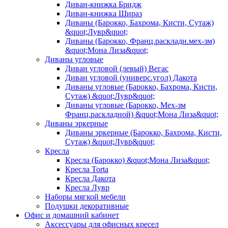
Диван-книжка Бридж
Диван-книжка Шираз
Диваны (Барокко, Бахрома, Кисти, Сутаж)
&quot;Лувр&quot;
Диваны (Барокко, Франц.раскладн.мех-зм)
&quot;Мона Лиза&quot;
Диваны угловые
Диван угловой (левый) Вегас
Диван угловой (универс.угол) Дакота
Диваны угловые (Барокко, Бахрома, Кисти,
Сутаж) &quot;Лувр&quot;
Диваны угловые (Барокко, Мех-зм
Франц.раскладной) &quot;Мона Лиза&quot;
Диваны эркерные
Диваны эркерные (Барокко, Бахрома, Кисти,
Сутаж) &quot;Лувр&quot;
Кресла
Кресла (Барокко) &quot;Мона Лиза&quot;
Кресла Torta
Кресла Дакота
Кресла Лувр
Наборы мягкой мебели
Подушки декоративные
Офис и домашний кабинет
Аксессуары для офисных кресел