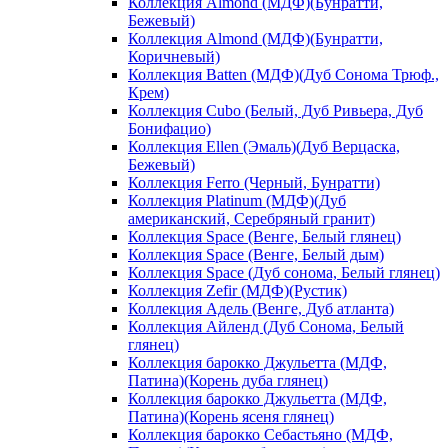
Коллекция Almond (МДФ)(Бунратти,
Бежевый)
Коллекция Almond (МДФ)(Бунратти,
Коричневый)
Коллекция Batten (МДФ)(Дуб Сонома Трюф.,
Крем)
Коллекция Cubo (Белый, Дуб Ривьера, Дуб
Бонифацио)
Коллекция Ellen (Эмаль)(Дуб Верцаска,
Бежевый)
Коллекция Ferro (Черный, Бунратти)
Коллекция Platinum (МДФ)(Дуб
американский, Серебряный гранит)
Коллекция Space (Венге, Белый глянец)
Коллекция Space (Венге, Белый дым)
Коллекция Space (Дуб сонома, Белый глянец)
Коллекция Zefir (МДФ)(Рустик)
Коллекция Адель (Венге, Дуб атланта)
Коллекция Айленд (Дуб Сонома, Белый
глянец)
Коллекция барокко Джульетта (МДФ,
Патина)(Корень дуба глянец)
Коллекция барокко Джульетта (МДФ,
Патина)(Корень ясеня глянец)
Коллекция барокко Себастьяно (МДФ,