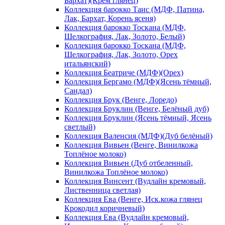
Бархат)(Крем глянец)
Коллекция барокко Таис (МДФ, Патина,
Лак, Бархат, Корень ясеня)
Коллекция барокко Тоскана (МДФ,
Шелкография, Лак, Золото, Белый)
Коллекция барокко Тоскана (МДФ,
Шелкография, Лак, Золото, Орех
итальянский)
Коллекция Беатриче (МДФ)(Орех)
Коллекция Бергамо (МДФ)(Ясень тёмный,
Сандал)
Коллекция Брук (Венге, Лоредо)
Коллекция Бруклин (Венге, Белёный дуб)
Коллекция Бруклин (Ясень тёмный, Ясень
светлый)
Коллекция Валенсия (МДФ)(Дуб белёный)
Коллекция Вивьен (Венге, Винилкожа
Топлёное молоко)
Коллекция Вивьен (Дуб отбеленный,
Винилкожа Топлёное молоко)
Коллекция Винсент (Вудлайн кремовый,
Лиственница светлая)
Коллекция Ева (Венге, Иск.кожа глянец
Крокодил коричневый)
Коллекция Ева (Вудлайн кремовый,