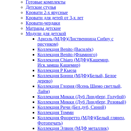
Готовые комплекты
Детские стулья
Кровати 2-х ярусные
Кровати для детей от 3-х лет
Кровати-чердаки
Матрацы детские
Модули для детской
Ариэль (МДФ)(Лиственница Сибиу с
рисунком)
Коллекция Benito (Василёк)
Коллекция Benito (Фламинго)
Коллекция Chiaro (МДФ)(Кашемир,
Иск.замша Кашемир)
Коллекция P Кьюза
Коллекция Бонни (МДФ)(Белый, Белое
дерево)
Коллекция Глория (Ясень Шимо светлый,
Лайм)
Коллекция Микки (Дуб Линдберг, Голубой)
Коллекция Микки (Дуб Линдберг, Розовый)
Коллекция Ричи (Бел.дуб, Синий)
Коллекция Томми
Коллекция Фиоретто (МДФ)(Белый глянец,
Фотопечать)
Коллекция Элвин (МДФ металлик)