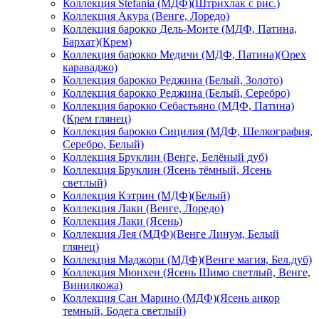
Коллекция Stefania (МДФ)(Штрихлак с рис.)
Коллекция Акура (Венге, Лоредо)
Коллекция барокко Дель-Монте (МДФ, Патина,
Бархат)(Крем)
Коллекция барокко Медичи (МДФ, Патина)(Орех
караваджо)
Коллекция барокко Реджина (Белый, Золото)
Коллекция барокко Реджина (Белый, Серебро)
Коллекция барокко Себастьяно (МДФ, Патина)
(Крем глянец)
Коллекция барокко Сицилия (МДФ, Шелкография,
Серебро, Белый)
Коллекция Бруклин (Венге, Белёный дуб)
Коллекция Бруклин (Ясень тёмный, Ясень
светлый)
Коллекция Кэтрин (МДФ)(Белый)
Коллекция Лаки (Венге, Лоредо)
Коллекция Лаки (Ясень)
Коллекция Лея (МДФ)(Венге Линум, Белый
глянец)
Коллекция Маджори (МДФ)(Венге магия, Бел.дуб)
Коллекция Мюнхен (Ясень Шимо светлый, Венге,
Винилкожа)
Коллекция Сан Марино (МДФ)(Ясень анкор
темный, Бодега светлый)