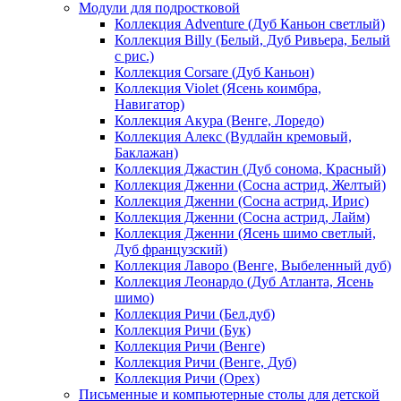
Модули для подростковой
Коллекция Adventure (Дуб Каньон светлый)
Коллекция Billy (Белый, Дуб Ривьера, Белый
с рис.)
Коллекция Corsare (Дуб Каньон)
Коллекция Violet (Ясень коимбра,
Навигатор)
Коллекция Акура (Венге, Лоредо)
Коллекция Алекс (Вудлайн кремовый,
Баклажан)
Коллекция Джастин (Дуб сонома, Красный)
Коллекция Дженни (Cосна астрид, Желтый)
Коллекция Дженни (Cосна астрид, Ирис)
Коллекция Дженни (Cосна астрид, Лайм)
Коллекция Дженни (Ясень шимо светлый,
Дуб французский)
Коллекция Лаворо (Венге, Выбеленный дуб)
Коллекция Леонардо (Дуб Атланта, Ясень
шимо)
Коллекция Ричи (Бел.дуб)
Коллекция Ричи (Бук)
Коллекция Ричи (Венге)
Коллекция Ричи (Венге, Дуб)
Коллекция Ричи (Орех)
Письменные и компьютерные столы для детской