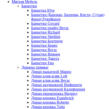
Мягкая Мебель
Банкетки
Банкетка Юта
Банкетки (Барокко, Бахрома, Кисти, Сутаж)
&quot;Лувр&quot;
Банкетки Govard
Банкетки quadro Вегас
Банкетки Richard
Банкетки Sheldon
Банкетки Беатриче
Банкетки Браво
Банкетки Вегас
Банкетки Вивьен
Банкетки Дакота
Банкетки Ева
Диваны прямые
Диван выкатной Марио
Диван клик-кляк Loft
Диван клик-кляк Вегас
Диван раздвижной Инфинити
Диван раздвижной Калифорния
Диван-еврокнижка Мадрид
Диван-книжка Esandwich
Диван-книжка Roberto
Диван-книжка Torta