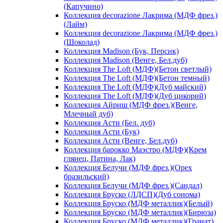
(Капучино)
Коллекция decorazione Лакрима (МДФ фрез.)
(Лайм)
Коллекция decorazione Лакрима (МДФ фрез.)
(Шоколад)
Коллекция Madison (Бук, Персик)
Коллекция Madison (Венге, Бел.дуб)
Коллекция The Loft (МДФ)(Бетон светлый)
Коллекция The Loft (МДФ)(Бетон темный)
Коллекция The Loft (МДФ)(Дуб майский)
Коллекция The Loft (МДФ)(Дуб цикорий)
Коллекция Айриш (МДФ фрез.)(Венге,
Млечный дуб)
Коллекция Асти (Бел. дуб)
Коллекция Асти (Бук)
Коллекция Асти (Венге, Бел.дуб)
Коллекция барокко Маэстро (МДФ)(Крем
глянец, Патина, Лак)
Коллекция Белучи (МДФ фрез.)(Орех
бразильский)
Коллекция Белучи (МДФ фрез.)(Сандал)
Коллекция Бруско (ЛДСП)(Дуб сонома)
Коллекция Бруско (МДФ металлик)(Белый)
Коллекция Бруско (МДФ металлик)(Бирюза)
Коллекция Бруско (МДФ металлик)(Гранат)