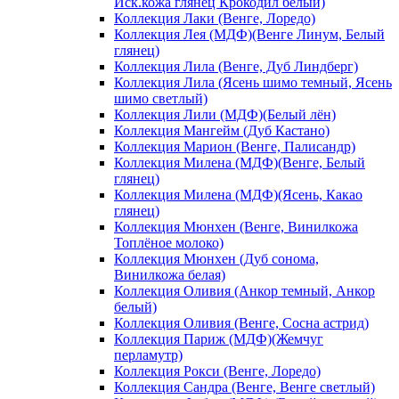
Иск.кожа глянец Крокодил белый)
Коллекция Лаки (Венге, Лоредо)
Коллекция Лея (МДФ)(Венге Линум, Белый
глянец)
Коллекция Лила (Венге, Дуб Линдберг)
Коллекция Лила (Ясень шимо темный, Ясень
шимо светлый)
Коллекция Лили (МДФ)(Белый лён)
Коллекция Мангейм (Дуб Кастано)
Коллекция Марион (Венге, Палисандр)
Коллекция Милена (МДФ)(Венге, Белый
глянец)
Коллекция Милена (МДФ)(Ясень, Какао
глянец)
Коллекция Мюнхен (Венге, Винилкожа
Топлёное молоко)
Коллекция Мюнхен (Дуб сонома,
Винилкожа белая)
Коллекция Оливия (Анкор темный, Анкор
белый)
Коллекция Оливия (Венге, Сосна астрид)
Коллекция Париж (МДФ)(Жемчуг
перламутр)
Коллекция Рокси (Венге, Лоредо)
Коллекция Сандра (Венге, Венге светлый)