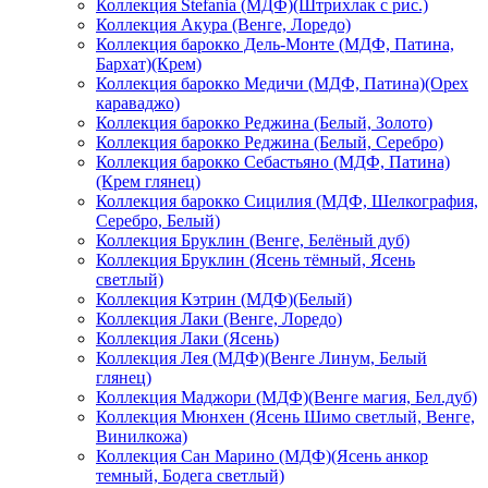
Коллекция Stefania (МДФ)(Штрихлак с рис.)
Коллекция Акура (Венге, Лоредо)
Коллекция барокко Дель-Монте (МДФ, Патина,
Бархат)(Крем)
Коллекция барокко Медичи (МДФ, Патина)(Орех
караваджо)
Коллекция барокко Реджина (Белый, Золото)
Коллекция барокко Реджина (Белый, Серебро)
Коллекция барокко Себастьяно (МДФ, Патина)
(Крем глянец)
Коллекция барокко Сицилия (МДФ, Шелкография,
Серебро, Белый)
Коллекция Бруклин (Венге, Белёный дуб)
Коллекция Бруклин (Ясень тёмный, Ясень
светлый)
Коллекция Кэтрин (МДФ)(Белый)
Коллекция Лаки (Венге, Лоредо)
Коллекция Лаки (Ясень)
Коллекция Лея (МДФ)(Венге Линум, Белый
глянец)
Коллекция Маджори (МДФ)(Венге магия, Бел.дуб)
Коллекция Мюнхен (Ясень Шимо светлый, Венге,
Винилкожа)
Коллекция Сан Марино (МДФ)(Ясень анкор
темный, Бодега светлый)