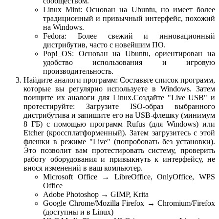
сообществом.
Linux Mint: Основан на Ubuntu, но имеет более
традиционный и привычный интерфейс, похожий
на Windows.
Fedora: Более свежий и инновационный
дистрибутив, часто с новейшим ПО.
Pop!_OS: Основан на Ubuntu, ориентирован на
удобство использования и игровую
производительность.
Найдите аналоги программ: Составьте список программ,
которые вы регулярно используете в Windows. Затем
поищите их аналоги для Linux.Создайте "Live USB" и
протестируйте: Загрузите ISO-образ выбранного
дистрибутива и запишите его на USB-флешку (минимум
8 ГБ) с помощью программ Rufus (для Windows) или
Etcher (кроссплатформенный). Затем загрузитесь с этой
флешки в режиме "Live" (попробовать без установки).
Это позволит вам протестировать систему, проверить
работу оборудования и привыкнуть к интерфейсу, не
внося изменений в ваш компьютер.
Microsoft Office → LibreOffice, OnlyOffice, WPS
Office
Adobe Photoshop → GIMP, Krita
Google Chrome/Mozilla Firefox → Chromium/Firefox
(доступны и в Linux)