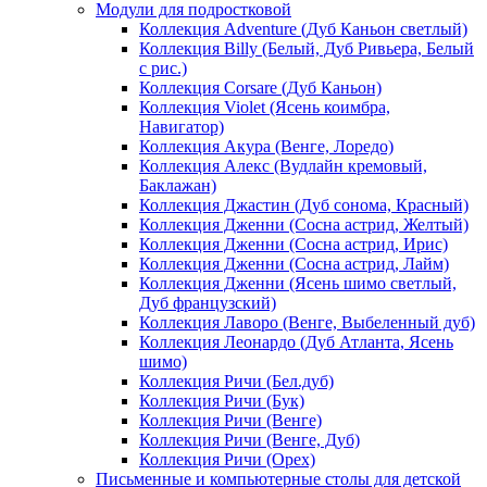
Модули для подростковой
Коллекция Adventure (Дуб Каньон светлый)
Коллекция Billy (Белый, Дуб Ривьера, Белый
с рис.)
Коллекция Corsare (Дуб Каньон)
Коллекция Violet (Ясень коимбра,
Навигатор)
Коллекция Акура (Венге, Лоредо)
Коллекция Алекс (Вудлайн кремовый,
Баклажан)
Коллекция Джастин (Дуб сонома, Красный)
Коллекция Дженни (Cосна астрид, Желтый)
Коллекция Дженни (Cосна астрид, Ирис)
Коллекция Дженни (Cосна астрид, Лайм)
Коллекция Дженни (Ясень шимо светлый,
Дуб французский)
Коллекция Лаворо (Венге, Выбеленный дуб)
Коллекция Леонардо (Дуб Атланта, Ясень
шимо)
Коллекция Ричи (Бел.дуб)
Коллекция Ричи (Бук)
Коллекция Ричи (Венге)
Коллекция Ричи (Венге, Дуб)
Коллекция Ричи (Орех)
Письменные и компьютерные столы для детской