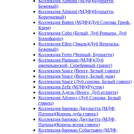
Коллекция Almond (МДФ)(Бунратти,
Бежевый)
Коллекция Almond (МДФ)(Бунратти,
Коричневый)
Коллекция Batten (МДФ)(Дуб Сонома Трюф.,
Крем)
Коллекция Cubo (Белый, Дуб Ривьера, Дуб
Бонифацио)
Коллекция Ellen (Эмаль)(Дуб Верцаска,
Бежевый)
Коллекция Ferro (Черный, Бунратти)
Коллекция Platinum (МДФ)(Дуб
американский, Серебряный гранит)
Коллекция Space (Венге, Белый глянец)
Коллекция Space (Венге, Белый дым)
Коллекция Space (Дуб сонома, Белый глянец)
Коллекция Zefir (МДФ)(Рустик)
Коллекция Адель (Венге, Дуб атланта)
Коллекция Айленд (Дуб Сонома, Белый
глянец)
Коллекция барокко Джульетта (МДФ,
Патина)(Корень дуба глянец)
Коллекция барокко Джульетта (МДФ,
Патина)(Корень ясеня глянец)
Коллекция барокко Себастьяно (МДФ,