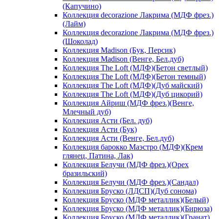
(Капучино)
Коллекция decorazione Лакрима (МДФ фрез.)
(Лайм)
Коллекция decorazione Лакрима (МДФ фрез.)
(Шоколад)
Коллекция Madison (Бук, Персик)
Коллекция Madison (Венге, Бел.дуб)
Коллекция The Loft (МДФ)(Бетон светлый)
Коллекция The Loft (МДФ)(Бетон темный)
Коллекция The Loft (МДФ)(Дуб майский)
Коллекция The Loft (МДФ)(Дуб цикорий)
Коллекция Айриш (МДФ фрез.)(Венге,
Млечный дуб)
Коллекция Асти (Бел. дуб)
Коллекция Асти (Бук)
Коллекция Асти (Венге, Бел.дуб)
Коллекция барокко Маэстро (МДФ)(Крем
глянец, Патина, Лак)
Коллекция Белучи (МДФ фрез.)(Орех
бразильский)
Коллекция Белучи (МДФ фрез.)(Сандал)
Коллекция Бруско (ЛДСП)(Дуб сонома)
Коллекция Бруско (МДФ металлик)(Белый)
Коллекция Бруско (МДФ металлик)(Бирюза)
Коллекция Бруско (МДФ металлик)(Гранат)