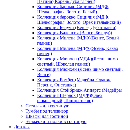
Патина)(Корень дуба глянец)
Коллекция барокко Сицилия (МДФ,
Шелкография, Золото, Белый)
Коллекция барокко Сицилия (МДФ,
Шелкография, Золото, Орех итальянский)
Коллекция Белучи (Венге, Дуб атланта)
Коллекция Валенсия (Венге, Бел.дуб)
Коллекция Милена (МДФ)(Венге, Белый
глянец)
Коллекция Милена (МДФ)(Ясень, Какао
глянец)
Коллекция Мюнхен (МДФ)(Ясень шимо
светлый, Шоколад глянец)
Коллекция Мюнхен (Ясень шимо светлый,
Венге)
Коллекция Ромбус (Мадейра, Оранж,
Персик, Фисташка)
Коллекция Стэйбридж Аппартс (Мадейра)
Коллекция Шерлок (МДФ)(Орех
шоколадный, Тонир.стекло)
Стеллажи в гостиную
Тумбы под телевизор
Шкафы для гостиной
Этажерки и полки в гостиную
Детская