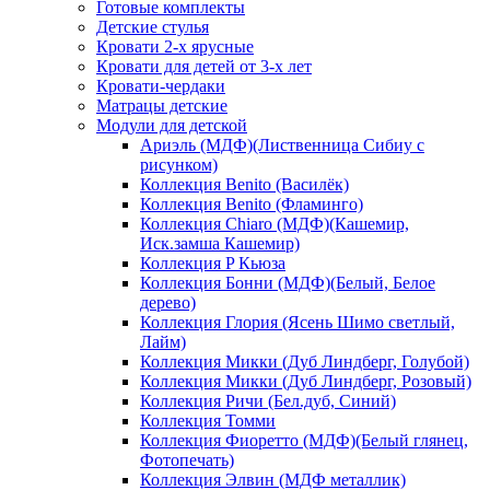
Готовые комплекты
Детские стулья
Кровати 2-х ярусные
Кровати для детей от 3-х лет
Кровати-чердаки
Матрацы детские
Модули для детской
Ариэль (МДФ)(Лиственница Сибиу с
рисунком)
Коллекция Benito (Василёк)
Коллекция Benito (Фламинго)
Коллекция Chiaro (МДФ)(Кашемир,
Иск.замша Кашемир)
Коллекция P Кьюза
Коллекция Бонни (МДФ)(Белый, Белое
дерево)
Коллекция Глория (Ясень Шимо светлый,
Лайм)
Коллекция Микки (Дуб Линдберг, Голубой)
Коллекция Микки (Дуб Линдберг, Розовый)
Коллекция Ричи (Бел.дуб, Синий)
Коллекция Томми
Коллекция Фиоретто (МДФ)(Белый глянец,
Фотопечать)
Коллекция Элвин (МДФ металлик)