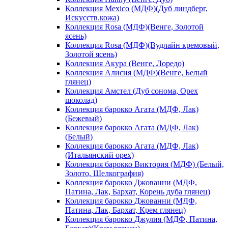
Коллекция Mexico (МДФ)(Дуб линдберг,
Искусств.кожа)
Коллекция Rosa (МДФ)(Венге, Золотой
ясень)
Коллекция Rosa (МДФ)(Вудлайн кремовый,
Золотой ясень)
Коллекция Акура (Венге, Лоредо)
Коллекция Алисия (МДФ)(Венге, Белый
глянец)
Коллекция Амстел (Дуб сонома, Орех
шоколад)
Коллекция барокко Агата (МДФ, Лак)
(Бежевый)
Коллекция барокко Агата (МДФ, Лак)
(Белый)
Коллекция барокко Агата (МДФ, Лак)
(Итальянский орех)
Коллекция барокко Виктория (МДФ) (Белый,
Золото, Шелкография)
Коллекция барокко Джованни (МДФ,
Патина, Лак, Бархат, Корень дуба глянец)
Коллекция барокко Джованни (МДФ,
Патина, Лак, Бархат, Крем глянец)
Коллекция барокко Джулия (МДФ, Патина,