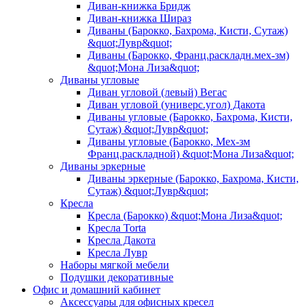
Диван-книжка Бридж
Диван-книжка Шираз
Диваны (Барокко, Бахрома, Кисти, Сутаж)
&quot;Лувр&quot;
Диваны (Барокко, Франц.раскладн.мех-зм)
&quot;Мона Лиза&quot;
Диваны угловые
Диван угловой (левый) Вегас
Диван угловой (универс.угол) Дакота
Диваны угловые (Барокко, Бахрома, Кисти,
Сутаж) &quot;Лувр&quot;
Диваны угловые (Барокко, Мех-зм
Франц.раскладной) &quot;Мона Лиза&quot;
Диваны эркерные
Диваны эркерные (Барокко, Бахрома, Кисти,
Сутаж) &quot;Лувр&quot;
Кресла
Кресла (Барокко) &quot;Мона Лиза&quot;
Кресла Torta
Кресла Дакота
Кресла Лувр
Наборы мягкой мебели
Подушки декоративные
Офис и домашний кабинет
Аксессуары для офисных кресел