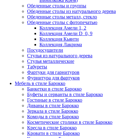
Винилкожа Крем)
Обеденные столы и группы
Обеденные столы из натурального дерева
Обеденные столы металл, стекло
Обеденные столы с фотопечатью
Коллекция Амели 1, 2
Коллекция Амели D_0, 9
Коллекция Кьянти
Коллекция Лакрима
Посудосушители
Стулья из натурального дерева
Стулья металлические
Табуреты
Фартуки для гарнитуров
Фурнитура для фартуков
Мебель в стиле Барокко
Банкетки в стиле Барокко
Буфеты и серванты в стиле Барокко
Гостиные в стиле Барокко
Диваны в стиле Барокко
Зеркала в стиле Барокко
Комоды в стиле Барокко
Косметические столики в стиле Барокко
Кресла в стиле Барокко
Кровати в стиле Барокко