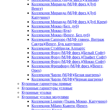
Коллекция Миранда (МДФ фрез.)(Дуб
Венге)
Коллекция Миранда (МДФ фрез.)(Дуб
Капучино)
Коллекция Миранда (МДФ фрез.)(Дуб Крем)
Коллекция Мокко (Бел. дуб)
Коллекция Мокко (Бук)
Коллекция Мокко (Венге, Бел.дуб)
Коллекция Саппоро (МДФ глянец, Витраж
Сакура)(Венге, Бук капучино)
Коллекция Стэйбридж Аппартс
Коллекция Форд (МДФ фрез.)(Белый Софт)
Коллекция Форд (МДФ фрез.)(Графит Софт)
Коллекция Форд (МДФ фрез.)(Мокко Софт)
Коллекция Фрешфорд (МДФ фрез.)(Венге,
Орех)
Коллекция Чарли (МДФ)(Белая шагрень)
Коллекция Чарли (МДФ)(Черная шагрень)
Кухонные гарнитуры прямые
Кухонные гарнитуры угловые
Кухонные уголки
Кухонные уголки модулями
Коллекция Lounge (Ткань Мокко, Капучино)
Коллекция Milano Кьянти (Венге,