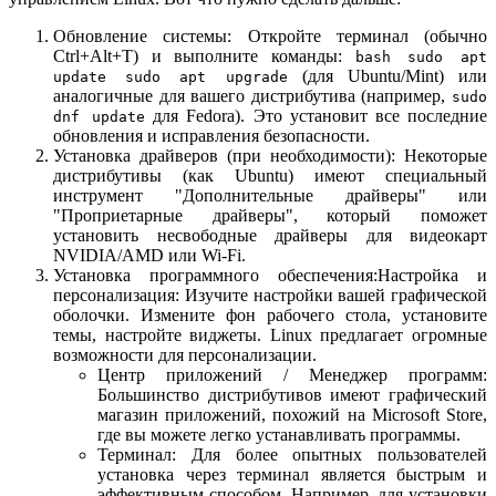
Обновление системы: Откройте терминал (обычно
Ctrl+Alt+T) и выполните команды:
bash sudo apt
(для Ubuntu/Mint) или
update sudo apt upgrade
аналогичные для вашего дистрибутива (например,
sudo
для Fedora). Это установит все последние
dnf update
обновления и исправления безопасности.
Установка драйверов (при необходимости): Некоторые
дистрибутивы (как Ubuntu) имеют специальный
инструмент "Дополнительные драйверы" или
"Проприетарные драйверы", который поможет
установить несвободные драйверы для видеокарт
NVIDIA/AMD или Wi-Fi.
Установка программного обеспечения:Настройка и
персонализация: Изучите настройки вашей графической
оболочки. Измените фон рабочего стола, установите
темы, настройте виджеты. Linux предлагает огромные
возможности для персонализации.
Центр приложений / Менеджер программ:
Большинство дистрибутивов имеют графический
магазин приложений, похожий на Microsoft Store,
где вы можете легко устанавливать программы.
Терминал: Для более опытных пользователей
установка через терминал является быстрым и
эффективным способом. Например, для установки