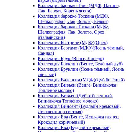
Бархат)(Крем глянец)
Коллекция барокко Таис (МДФ, Патина,
Лак, Бархат, Корень ясеня)
Коллекция барокко Тоскана (МДФ,
Шелкография, Лак, Золото, Белый)
Коллекция барокко Тоскана (МДФ,
Шелкография, Лак, Золото, Орех
итальянский)
Коллекция Беатриче (МДФ)(Орех)
Коллекция Бергамо (МДФ)(Ясень тёмный,
Сандал)
Коллекция Брук (Венге, Лоредо)
Коллекция Бруклин (Венге, Белёный дуб)
Коллекция Бруклин (Ясень тёмный, Ясень
светлый)
Коллекция Валенсия (МДФ)(Дуб белёный)
Коллекция Вивьен (Венге, Винилкожа
Топлёное молоко)
Коллекция Вивьен (Дуб отбеленный,
Винилкожа Топлёное молоко)
Коллекция Винсент (Вудлайн кремовый,
Лиственница светлая)
Коллекция Ева (Венге, Иск.кожа глянец
Крокодил коричневый)
Коллекция Ева (Вудлайн кремовый,