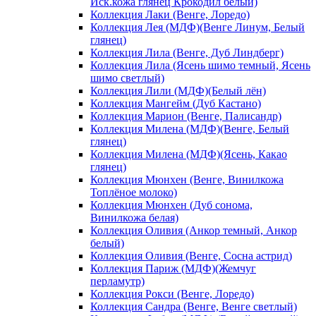
Иск.кожа глянец Крокодил белый)
Коллекция Лаки (Венге, Лоредо)
Коллекция Лея (МДФ)(Венге Линум, Белый
глянец)
Коллекция Лила (Венге, Дуб Линдберг)
Коллекция Лила (Ясень шимо темный, Ясень
шимо светлый)
Коллекция Лили (МДФ)(Белый лён)
Коллекция Мангейм (Дуб Кастано)
Коллекция Марион (Венге, Палисандр)
Коллекция Милена (МДФ)(Венге, Белый
глянец)
Коллекция Милена (МДФ)(Ясень, Какао
глянец)
Коллекция Мюнхен (Венге, Винилкожа
Топлёное молоко)
Коллекция Мюнхен (Дуб сонома,
Винилкожа белая)
Коллекция Оливия (Анкор темный, Анкор
белый)
Коллекция Оливия (Венге, Сосна астрид)
Коллекция Париж (МДФ)(Жемчуг
перламутр)
Коллекция Рокси (Венге, Лоредо)
Коллекция Сандра (Венге, Венге светлый)