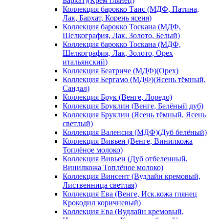
Бархат)(Крем глянец)
Коллекция барокко Таис (МДФ, Патина,
Лак, Бархат, Корень ясеня)
Коллекция барокко Тоскана (МДФ,
Шелкография, Лак, Золото, Белый)
Коллекция барокко Тоскана (МДФ,
Шелкография, Лак, Золото, Орех
итальянский)
Коллекция Беатриче (МДФ)(Орех)
Коллекция Бергамо (МДФ)(Ясень тёмный,
Сандал)
Коллекция Брук (Венге, Лоредо)
Коллекция Бруклин (Венге, Белёный дуб)
Коллекция Бруклин (Ясень тёмный, Ясень
светлый)
Коллекция Валенсия (МДФ)(Дуб белёный)
Коллекция Вивьен (Венге, Винилкожа
Топлёное молоко)
Коллекция Вивьен (Дуб отбеленный,
Винилкожа Топлёное молоко)
Коллекция Винсент (Вудлайн кремовый,
Лиственница светлая)
Коллекция Ева (Венге, Иск.кожа глянец
Крокодил коричневый)
Коллекция Ева (Вудлайн кремовый,