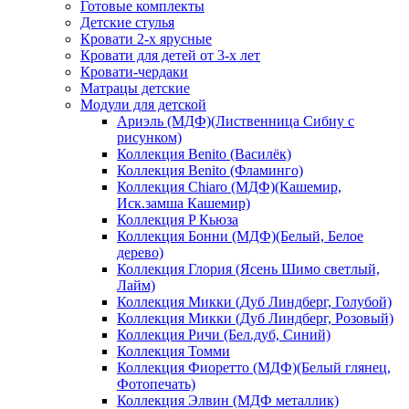
Готовые комплекты
Детские стулья
Кровати 2-х ярусные
Кровати для детей от 3-х лет
Кровати-чердаки
Матрацы детские
Модули для детской
Ариэль (МДФ)(Лиственница Сибиу с
рисунком)
Коллекция Benito (Василёк)
Коллекция Benito (Фламинго)
Коллекция Chiaro (МДФ)(Кашемир,
Иск.замша Кашемир)
Коллекция P Кьюза
Коллекция Бонни (МДФ)(Белый, Белое
дерево)
Коллекция Глория (Ясень Шимо светлый,
Лайм)
Коллекция Микки (Дуб Линдберг, Голубой)
Коллекция Микки (Дуб Линдберг, Розовый)
Коллекция Ричи (Бел.дуб, Синий)
Коллекция Томми
Коллекция Фиоретто (МДФ)(Белый глянец,
Фотопечать)
Коллекция Элвин (МДФ металлик)