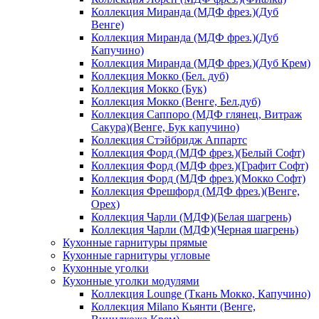
Коллекция Миранда (МДФ фрез.)(Дуб
Венге)
Коллекция Миранда (МДФ фрез.)(Дуб
Капучино)
Коллекция Миранда (МДФ фрез.)(Дуб Крем)
Коллекция Мокко (Бел. дуб)
Коллекция Мокко (Бук)
Коллекция Мокко (Венге, Бел.дуб)
Коллекция Саппоро (МДФ глянец, Витраж
Сакура)(Венге, Бук капучино)
Коллекция Стэйбридж Аппартс
Коллекция Форд (МДФ фрез.)(Белый Софт)
Коллекция Форд (МДФ фрез.)(Графит Софт)
Коллекция Форд (МДФ фрез.)(Мокко Софт)
Коллекция Фрешфорд (МДФ фрез.)(Венге,
Орех)
Коллекция Чарли (МДФ)(Белая шагрень)
Коллекция Чарли (МДФ)(Черная шагрень)
Кухонные гарнитуры прямые
Кухонные гарнитуры угловые
Кухонные уголки
Кухонные уголки модулями
Коллекция Lounge (Ткань Мокко, Капучино)
Коллекция Milano Кьянти (Венге,