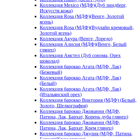
Коллекция Mexico (МДФ)(Дуб линдберг,
Искусств.кожа)
Коллекция Rosa (МДФ)(Венге, Золотой
ясень)
Коллекция Rosa (МДФ)(Вудлайн кремовый,
Золотой ясень)
Коллекция Акура (Венге, Лоредо)
Коллекция Алисия (МДФ)(Венге, Белый
глянец)
Коллекция Амстел (Дуб сонома, Орех
шоколад)
Коллекция барокко Агата (МДФ, Лак)
(Бежевый)
Коллекция барокко Агата (МДФ, Лак)
(Белый)
Коллекция барокко Агата (МДФ, Лак)
(Итальянский орех)
Коллекция барокко Виктория (МДФ) (Белый,
Золото, Шелкография)
Коллекция барокко Джованни (МДФ,
Патина, Лак, Бархат, Корень дуба глянец)
Коллекция барокко Джованни (МДФ,
Патина, Лак, Бархат, Крем глянец)
Коллекция барокко Джулия (МДФ, Патина,