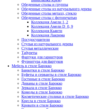
Винилкожа Крем)
Обеденные столы и группы
Обеденные столы из натурального дерева
Обеденные столы металл, стекло
Обеденные столы с фотопечатью
Коллекция Амели 1, 2
Коллекция Амели D_0, 9
Коллекция Кьянти
Коллекция Лакрима
Посудосушители
Стулья из натурального дерева
Стулья металлические
Табуреты
Фартуки для гарнитуров
Фурнитура для фартуков
Мебель в стиле Барокко
Банкетки в стиле Барокко
Буфеты и серванты в стиле Барокко
Гостиные в стиле Барокко
Диваны в стиле Барокко
Зеркала в стиле Барокко
Комоды в стиле Барокко
Косметические столики в стиле Барокко
Кресла в стиле Барокко
Кровати в стиле Барокко