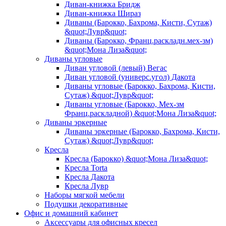
Диван-книжка Бридж
Диван-книжка Шираз
Диваны (Барокко, Бахрома, Кисти, Сутаж)
&quot;Лувр&quot;
Диваны (Барокко, Франц.раскладн.мех-зм)
&quot;Мона Лиза&quot;
Диваны угловые
Диван угловой (левый) Вегас
Диван угловой (универс.угол) Дакота
Диваны угловые (Барокко, Бахрома, Кисти,
Сутаж) &quot;Лувр&quot;
Диваны угловые (Барокко, Мех-зм
Франц.раскладной) &quot;Мона Лиза&quot;
Диваны эркерные
Диваны эркерные (Барокко, Бахрома, Кисти,
Сутаж) &quot;Лувр&quot;
Кресла
Кресла (Барокко) &quot;Мона Лиза&quot;
Кресла Torta
Кресла Дакота
Кресла Лувр
Наборы мягкой мебели
Подушки декоративные
Офис и домашний кабинет
Аксессуары для офисных кресел