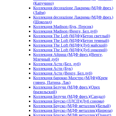
(Капучино)
Коллекция decorazione Лакрима (МДФ фрез.)
(Лайм)
Коллекция decorazione Лакрима (МДФ фрез.)
(Шоколад)
Коллекция Madison (Бук, Персик)
Коллекция Madison (Венге, Бел.дуб)
Коллекция The Loft (МДФ)(Бетон светлый)
Коллекция The Loft (МДФ)(Бетон темный)
Коллекция The Loft (МДФ)(Дуб майский)
Коллекция The Loft (МДФ)(Дуб цикорий)
Коллекция Айриш (МДФ фрез.)(Венге,
Млечный дуб)
Коллекция Асти (Бел. дуб)
Коллекция Асти (Бук)
Коллекция Асти (Венге, Бел.дуб)
Коллекция барокко Маэстро (МДФ)(Крем
глянец, Патина, Лак)
Коллекция Белучи (МДФ фрез.)(Орех
бразильский)
Коллекция Белучи (МДФ фрез.)(Сандал)
Коллекция Бруско (ЛДСП)(Дуб сонома)
Коллекция Бруско (МДФ металлик)(Белый)
Коллекция Бруско (МДФ металлик)(Бирюза)
Коллекция Бруско (МДФ металлик)(Гранат)