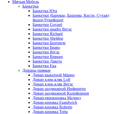
Мягкая Мебель
Банкетки
Банкетка Юта
Банкетки (Барокко, Бахрома, Кисти, Сутаж)
&quot;Лувр&quot;
Банкетки Govard
Банкетки quadro Вегас
Банкетки Richard
Банкетки Sheldon
Банкетки Беатриче
Банкетки Браво
Банкетки Вегас
Банкетки Вивьен
Банкетки Дакота
Банкетки Ева
Диваны прямые
Диван выкатной Марио
Диван клик-кляк Loft
Диван клик-кляк Вегас
Диван раздвижной Инфинити
Диван раздвижной Калифорния
Диван-еврокнижка Мадрид
Диван-книжка Esandwich
Диван-книжка Roberto
Диван-книжка Torta