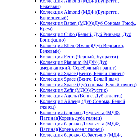
Коллекция Almond (МДФ)(Бунратти,
Бежевый)
Коллекция Almond (МДФ)(Бунратти,
Коричневый)
Коллекция Batten (МДФ)(Дуб Сонома Трюф.,
Крем)
Коллекция Cubo (Белый, Дуб Ривьера, Дуб
Бонифацио)
Коллекция Ellen (Эмаль)(Дуб Верцаска,
Бежевый)
Коллекция Ferro (Черный, Бунратти)
Коллекция Platinum (МДФ)(Дуб
американский, Серебряный гранит)
Коллекция Space (Венге, Белый глянец)
Коллекция Space (Венге, Белый дым)
Коллекция Space (Дуб сонома, Белый глянец)
Коллекция Zefir (МДФ)(Рустик)
Коллекция Адель (Венге, Дуб атланта)
Коллекция Айленд (Дуб Сонома, Белый
глянец)
Коллекция барокко Джульетта (МДФ,
Патина)(Корень дуба глянец)
Коллекция барокко Джульетта (МДФ,
Патина)(Корень ясеня глянец)
Коллекция барокко Себастьяно (МДФ,