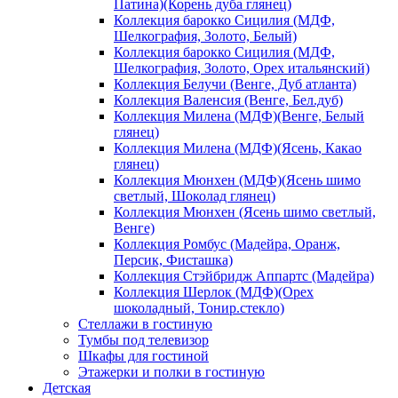
Патина)(Корень дуба глянец)
Коллекция барокко Сицилия (МДФ,
Шелкография, Золото, Белый)
Коллекция барокко Сицилия (МДФ,
Шелкография, Золото, Орех итальянский)
Коллекция Белучи (Венге, Дуб атланта)
Коллекция Валенсия (Венге, Бел.дуб)
Коллекция Милена (МДФ)(Венге, Белый
глянец)
Коллекция Милена (МДФ)(Ясень, Какао
глянец)
Коллекция Мюнхен (МДФ)(Ясень шимо
светлый, Шоколад глянец)
Коллекция Мюнхен (Ясень шимо светлый,
Венге)
Коллекция Ромбус (Мадейра, Оранж,
Персик, Фисташка)
Коллекция Стэйбридж Аппартс (Мадейра)
Коллекция Шерлок (МДФ)(Орех
шоколадный, Тонир.стекло)
Стеллажи в гостиную
Тумбы под телевизор
Шкафы для гостиной
Этажерки и полки в гостиную
Детская