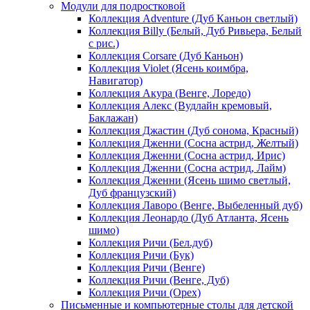
Модули для подростковой
Коллекция Adventure (Дуб Каньон светлый)
Коллекция Billy (Белый, Дуб Ривьера, Белый
с рис.)
Коллекция Corsare (Дуб Каньон)
Коллекция Violet (Ясень коимбра,
Навигатор)
Коллекция Акура (Венге, Лоредо)
Коллекция Алекс (Вудлайн кремовый,
Баклажан)
Коллекция Джастин (Дуб сонома, Красный)
Коллекция Дженни (Cосна астрид, Желтый)
Коллекция Дженни (Cосна астрид, Ирис)
Коллекция Дженни (Cосна астрид, Лайм)
Коллекция Дженни (Ясень шимо светлый,
Дуб французский)
Коллекция Лаворо (Венге, Выбеленный дуб)
Коллекция Леонардо (Дуб Атланта, Ясень
шимо)
Коллекция Ричи (Бел.дуб)
Коллекция Ричи (Бук)
Коллекция Ричи (Венге)
Коллекция Ричи (Венге, Дуб)
Коллекция Ричи (Орех)
Письменные и компьютерные столы для детской