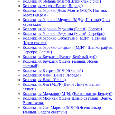
Коллекция Stefania (МДФ)(Штрихлак с рис.)
Коллекция Акура (Венге, Лоредо)
Коллекция барокко Дель-Монте (МДФ, Патина,
Бархат)(Крем)
Коллекция барокко Медичи (МДФ, Патина)(Орех
караваджо)
Коллекция барокко Реджина (Белый, Золото)
Коллекция барокко Реджина (Белый, Серебро)
Коллекция барокко Себастьяно (МДФ, Патина)
(Крем глянец)
Коллекция барокко Сицилия (МДФ, Шелкография,
Серебро, Белый)
Коллекция Бруклин (Венге, Белёный дуб)
Коллекция Бруклин (Ясень тёмный, Ясень
светлый)
Коллекция Кэтрин (МДФ)(Белый)
Коллекция Лаки (Венге, Лоредо)
Коллекция Лаки (Ясень)
Коллекция Лея (МДФ)(Венге Линум, Белый
глянец)
Коллекция Маджори (МДФ)(Венге магия, Бел.дуб)
Коллекция Мюнхен (Ясень Шимо светлый, Венге,
Винилкожа)
Коллекция Сан Марино (МДФ)(Ясень анкор
темный, Бодега светлый)