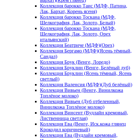
Бархат)(Крем глянец)
Коллекция барокко Таис (МДФ, Патина,
Лак, Бархат, Корень ясеня)
Коллекция барокко Тоскана (МДФ,
Шелкография, Лак, Золото, Белый)
Коллекция барокко Тоскана (МДФ,
Шелкография, Лак, Золото, Орех
итальянский)
Коллекция Беатриче (МДФ)(Орех)
Коллекция Бергамо (МДФ)(Ясень тёмный,
Сандал)
Коллекция Брук (Венге, Лоредо)
Коллекция Бруклин (Венге, Белёный дуб)
Коллекция Бруклин (Ясень тёмный, Ясень
светлый)
Коллекция Валенсия (МДФ)(Дуб белёный)
Коллекция Вивьен (Венге, Винилкожа
Топлёное молоко)
Коллекция Вивьен (Дуб отбеленный,
Винилкожа Топлёное молоко)
Коллекция Винсент (Вудлайн кремовый,
Лиственница светлая)
Коллекция Ева (Венге, Иск.кожа глянец
Крокодил коричневый)
Коллекция Ева (Вудлайн кремовый,