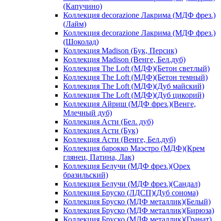
(Капучино)
Коллекция decorazione Лакрима (МДФ фрез.)
(Лайм)
Коллекция decorazione Лакрима (МДФ фрез.)
(Шоколад)
Коллекция Madison (Бук, Персик)
Коллекция Madison (Венге, Бел.дуб)
Коллекция The Loft (МДФ)(Бетон светлый)
Коллекция The Loft (МДФ)(Бетон темный)
Коллекция The Loft (МДФ)(Дуб майский)
Коллекция The Loft (МДФ)(Дуб цикорий)
Коллекция Айриш (МДФ фрез.)(Венге,
Млечный дуб)
Коллекция Асти (Бел. дуб)
Коллекция Асти (Бук)
Коллекция Асти (Венге, Бел.дуб)
Коллекция барокко Маэстро (МДФ)(Крем
глянец, Патина, Лак)
Коллекция Белучи (МДФ фрез.)(Орех
бразильский)
Коллекция Белучи (МДФ фрез.)(Сандал)
Коллекция Бруско (ЛДСП)(Дуб сонома)
Коллекция Бруско (МДФ металлик)(Белый)
Коллекция Бруско (МДФ металлик)(Бирюза)
Коллекция Бруско (МДФ металлик)(Гранат)