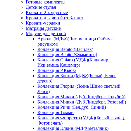
Готовые комплекты
Детские стулья
Кровати 2-х ярусные
Кровати для детей от 3-х лет
Кровати-чердаки
Матрацы детские
Модули для детской
Ариэль (МДФ)(Лиственница Сибиу с
рисунком)
Коллекция Benito (Василёк)
Коллекция Benito (Фламинго)
Коллекция Chiaro (МДФ)(Кашемир,
Иск.замша Кашемир)
Коллекция P Кьюза
Коллекция Бонни (МДФ)(Белый, Белое
дерево)
Коллекция Глория (Ясень Шимо светлый,
Лайм)
Коллекция Микки (Дуб Линдберг, Голубой)
Коллекция Микки (Дуб Линдберг, Розовый)
Коллекция Ричи (Бел.дуб, Синий)
Коллекция Томми
Коллекция Фиоретто (МДФ)(Белый глянец,
Фотопечать)
Коллекция Элвин (МДФ металлик)