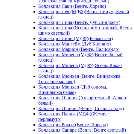
Иск.кожа глянец Крокодил белый)
Коллекция Лаки (Венге, Лоредо)
Коллекция Лея (МДФ)(Венге Линум, Белый
глянец)
Коллекция Лила (Венге, Дуб Линдберг)
Коллекция Лила (Ясень шимо темный, Ясень
шимо светлый)
Коллекция Лили (МДФ)(Белый лён)
Коллекция Мангейм (Дуб Кастано)
Коллекция Марион (Венге, Палисандр)
Коллекция Милена (МДФ)(Венге, Белый
глянец)
Коллекция Милена (МДФ)(Ясень, Какао
глянец)
Коллекция Мюнхен (Венге, Винилкожа
Топлёное молоко)
Коллекция Мюнхен (Дуб сонома,
Винилкожа белая)
Коллекция Оливия (Анкор темный, Анкор
белый)
Коллекция Оливия (Венге, Сосна астрид)
Коллекция Париж (МДФ)(Жемчуг
перламутр)
Коллекция Рокси (Венге, Лоредо)
Коллекция Сандра (Венге, Венге светлый)