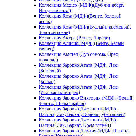
Коллекция Mexico (МДФ)(Дуб линдберг,
Искусств.кожа)
Коллекция Rosa (МДФ)(Венге, Золотой
ясень)
Коллекция Rosa (МДФ)(Вудлайн кремовый,
Золотой ясень)
Коллекция Акура (Венге, Лоредо)
Коллекция Алисия (МДФ)(Венге, Белый
глянец)
Коллекция Амстел (Дуб сонома, Орех
шоколад)
Коллекция барокко Агата (МДФ, Лак)
(Бежевый)
Коллекция барокко Агата (МДФ, Лак)
(Белый)
Коллекция барокко Агата (МДФ, Лак)
(Итальянский орех)
Коллекция барокко Виктория (МДФ) (Белый,
Золото, Шелкография)
Коллекция барокко Джованни (МДФ,
Патина, Лак, Бархат, Корень дуба глянец)
Коллекция барокко Джованни (МДФ,
Патина, Лак, Бархат, Крем глянец)
Коллекция барокко Джулия (МДФ, Патина,