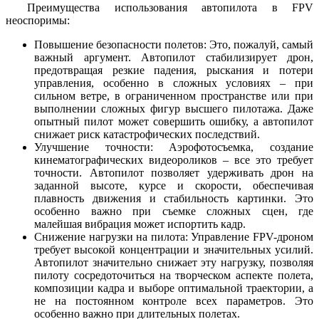
Преимущества использования автопилота в FPV
неоспоримы:
Повышение безопасности полетов: Это, пожалуй, самый
важный аргумент. Автопилот стабилизирует дрон,
предотвращая резкие падения, рыскания и потери
управления, особенно в сложных условиях – при
сильном ветре, в ограниченном пространстве или при
выполнении сложных фигур высшего пилотажа. Даже
опытный пилот может совершить ошибку, а автопилот
снижает риск катастрофических последствий.
Улучшение точности: Аэрофотосъемка, создание
кинематографических видеороликов – все это требует
точности. Автопилот позволяет удерживать дрон на
заданной высоте, курсе и скорости, обеспечивая
плавность движения и стабильность картинки. Это
особенно важно при съемке сложных сцен, где
малейшая вибрация может испортить кадр.
Снижение нагрузки на пилота: Управление FPV-дроном
требует высокой концентрации и значительных усилий.
Автопилот значительно снижает эту нагрузку, позволяя
пилоту сосредоточиться на творческом аспекте полета,
композиции кадра и выборе оптимальной траектории, а
не на постоянном контроле всех параметров. Это
особенно важно при длительных полетах.