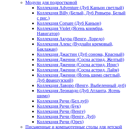
Модули для подростковой
Коллекция Adventure (Дуб Каньон светлый)
Коллекция Billy (Белый, Дуб Ривьера, Белый
с рис.)
Коллекция Corsare (Дуб Каньон)
Коллекция Violet (Ясень коимбра,
Навигатор)
Коллекция Акура (Венге, Лоредо)
Коллекция Алекс (Вудлайн кремовый,
Баклажан)
Коллекция Джастин (Дуб сонома, Красный)
Коллекция Дженни (Cосна астрид, Желтый)
Коллекция Дженни (Cосна астрид, Ирис)
Коллекция Дженни (Cосна астрид, Лайм)
Коллекция Дженни (Ясень шимо светлый,
Дуб французский)
Коллекция Лаворо (Венге, Выбеленный дуб)
Коллекция Леонардо (Дуб Атланта, Ясень
шимо)
Коллекция Ричи (Бел.дуб)
Коллекция Ричи (Бук)
Коллекция Ричи (Венге)
Коллекция Ричи (Венге, Дуб)
Коллекция Ричи (Орех)
Письменные и компьютерные столы для детской