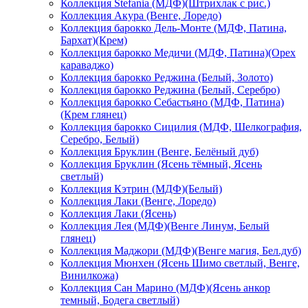
Коллекция Stefania (МДФ)(Штрихлак с рис.)
Коллекция Акура (Венге, Лоредо)
Коллекция барокко Дель-Монте (МДФ, Патина,
Бархат)(Крем)
Коллекция барокко Медичи (МДФ, Патина)(Орех
караваджо)
Коллекция барокко Реджина (Белый, Золото)
Коллекция барокко Реджина (Белый, Серебро)
Коллекция барокко Себастьяно (МДФ, Патина)
(Крем глянец)
Коллекция барокко Сицилия (МДФ, Шелкография,
Серебро, Белый)
Коллекция Бруклин (Венге, Белёный дуб)
Коллекция Бруклин (Ясень тёмный, Ясень
светлый)
Коллекция Кэтрин (МДФ)(Белый)
Коллекция Лаки (Венге, Лоредо)
Коллекция Лаки (Ясень)
Коллекция Лея (МДФ)(Венге Линум, Белый
глянец)
Коллекция Маджори (МДФ)(Венге магия, Бел.дуб)
Коллекция Мюнхен (Ясень Шимо светлый, Венге,
Винилкожа)
Коллекция Сан Марино (МДФ)(Ясень анкор
темный, Бодега светлый)