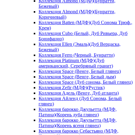
Коллекция Almond (МДФ)(Бунратти,
Бежевый)
Коллекция Almond (МДФ)(Бунратти,
Коричневый)
Коллекция Batten (МДФ)(Дуб Сонома Трюф.,
Крем)
Коллекция Cubo (Белый, Дуб Ривьера, Дуб
Бонифацио)
Коллекция Ellen (Эмаль)(Дуб Верцаска,
Бежевый)
Коллекция Ferro (Черный, Бунратти)
Коллекция Platinum (МДФ)(Дуб
американский, Серебряный гранит)
Коллекция Space (Венге, Белый глянец)
Коллекция Space (Венге, Белый дым)
Коллекция Space (Дуб сонома, Белый глянец)
Коллекция Zefir (МДФ)(Рустик)
Коллекция Адель (Венге, Дуб атланта)
Коллекция Айленд (Дуб Сонома, Белый
глянец)
Коллекция барокко Джульетта (МДФ,
Патина)(Корень дуба глянец)
Коллекция барокко Джульетта (МДФ,
Патина)(Корень ясеня глянец)
Коллекция барокко Себастьяно (МДФ,