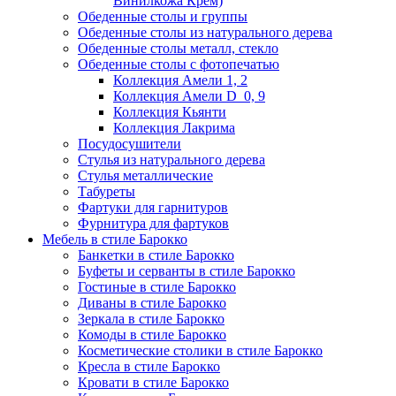
Винилкожа Крем)
Обеденные столы и группы
Обеденные столы из натурального дерева
Обеденные столы металл, стекло
Обеденные столы с фотопечатью
Коллекция Амели 1, 2
Коллекция Амели D_0, 9
Коллекция Кьянти
Коллекция Лакрима
Посудосушители
Стулья из натурального дерева
Стулья металлические
Табуреты
Фартуки для гарнитуров
Фурнитура для фартуков
Мебель в стиле Барокко
Банкетки в стиле Барокко
Буфеты и серванты в стиле Барокко
Гостиные в стиле Барокко
Диваны в стиле Барокко
Зеркала в стиле Барокко
Комоды в стиле Барокко
Косметические столики в стиле Барокко
Кресла в стиле Барокко
Кровати в стиле Барокко