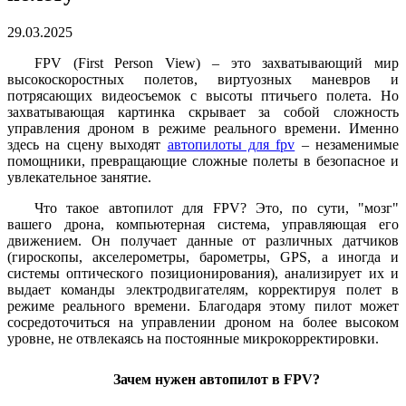
29.03.2025
FPV (First Person View) – это захватывающий мир
высокоскоростных полетов, виртуозных маневров и
потрясающих видеосъемок с высоты птичьего полета. Но
захватывающая картинка скрывает за собой сложность
управления дроном в режиме реального времени. Именно
здесь на сцену выходят
автопилоты для fpv
– незаменимые
помощники, превращающие сложные полеты в безопасное и
увлекательное занятие.
Что такое автопилот для FPV? Это, по сути, "мозг"
вашего дрона, компьютерная система, управляющая его
движением. Он получает данные от различных датчиков
(гироскопы, акселерометры, барометры, GPS, а иногда и
системы оптического позиционирования), анализирует их и
выдает команды электродвигателям, корректируя полет в
режиме реального времени. Благодаря этому пилот может
сосредоточиться на управлении дроном на более высоком
уровне, не отвлекаясь на постоянные микрокорректировки.
Зачем нужен автопилот в FPV?