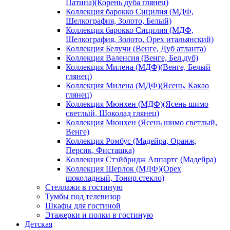
Патина)(Корень дуба глянец)
Коллекция барокко Сицилия (МДФ,
Шелкография, Золото, Белый)
Коллекция барокко Сицилия (МДФ,
Шелкография, Золото, Орех итальянский)
Коллекция Белучи (Венге, Дуб атланта)
Коллекция Валенсия (Венге, Бел.дуб)
Коллекция Милена (МДФ)(Венге, Белый
глянец)
Коллекция Милена (МДФ)(Ясень, Какао
глянец)
Коллекция Мюнхен (МДФ)(Ясень шимо
светлый, Шоколад глянец)
Коллекция Мюнхен (Ясень шимо светлый,
Венге)
Коллекция Ромбус (Мадейра, Оранж,
Персик, Фисташка)
Коллекция Стэйбридж Аппартс (Мадейра)
Коллекция Шерлок (МДФ)(Орех
шоколадный, Тонир.стекло)
Стеллажи в гостиную
Тумбы под телевизор
Шкафы для гостиной
Этажерки и полки в гостиную
Детская