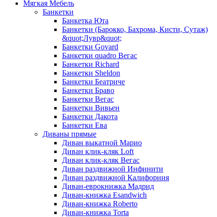
Мягкая Мебель
Банкетки
Банкетка Юта
Банкетки (Барокко, Бахрома, Кисти, Сутаж)
&quot;Лувр&quot;
Банкетки Govard
Банкетки quadro Вегас
Банкетки Richard
Банкетки Sheldon
Банкетки Беатриче
Банкетки Браво
Банкетки Вегас
Банкетки Вивьен
Банкетки Дакота
Банкетки Ева
Диваны прямые
Диван выкатной Марио
Диван клик-кляк Loft
Диван клик-кляк Вегас
Диван раздвижной Инфинити
Диван раздвижной Калифорния
Диван-еврокнижка Мадрид
Диван-книжка Esandwich
Диван-книжка Roberto
Диван-книжка Torta