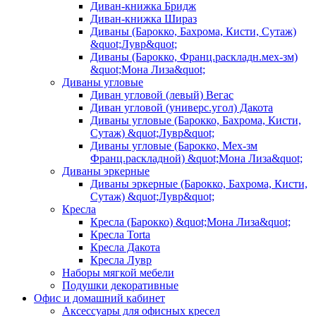
Диван-книжка Бридж
Диван-книжка Шираз
Диваны (Барокко, Бахрома, Кисти, Сутаж)
&quot;Лувр&quot;
Диваны (Барокко, Франц.раскладн.мех-зм)
&quot;Мона Лиза&quot;
Диваны угловые
Диван угловой (левый) Вегас
Диван угловой (универс.угол) Дакота
Диваны угловые (Барокко, Бахрома, Кисти,
Сутаж) &quot;Лувр&quot;
Диваны угловые (Барокко, Мех-зм
Франц.раскладной) &quot;Мона Лиза&quot;
Диваны эркерные
Диваны эркерные (Барокко, Бахрома, Кисти,
Сутаж) &quot;Лувр&quot;
Кресла
Кресла (Барокко) &quot;Мона Лиза&quot;
Кресла Torta
Кресла Дакота
Кресла Лувр
Наборы мягкой мебели
Подушки декоративные
Офис и домашний кабинет
Аксессуары для офисных кресел