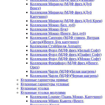
Коллекция Миранда (МДФ фрез.)(Дуб
Венге)
Коллекция Миранда (МДФ фрез.)(Дуб
Капучино)
Коллекция Миранда (МДФ фрез.)(Дуб Крем)
Коллекция Мокко (Бел. дуб)
Коллекция Мокко (Бук)
Коллекция Мокко (Венге, Бел.дуб)
Коллекция Саппоро (МДФ глянец, Витраж
Сакура)(Венге, Бук капучино)
Коллекция Стэйбридж Аппартс
Коллекция Форд (МДФ фрез.)(Белый Софт)
Коллекция Форд (МДФ фрез.)(Графит Софт)
Коллекция Форд (МДФ фрез.)(Мокко Софт)
Коллекция Фрешфорд (МДФ фрез.)(Венге,
Орех)
Коллекция Чарли (МДФ)(Белая шагрень)
Коллекция Чарли (МДФ)(Черная шагрень)
Кухонные гарнитуры прямые
Кухонные гарнитуры угловые
Кухонные уголки
Кухонные уголки модулями
Коллекция Lounge (Ткань Мокко, Капучино)
Коллекция Milano Кьянти (Венге,